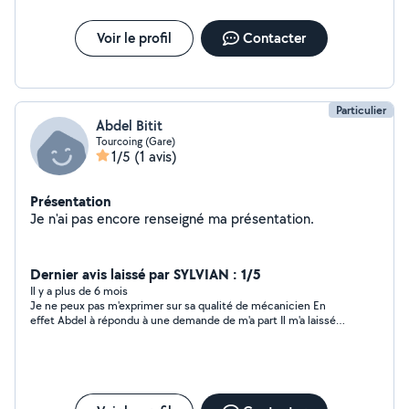
Voir le profil
Contacter
Particulier
Abdel Bitit
Tourcoing (Gare)
1/5
(1 avis)
Présentation
Je n'ai pas encore renseigné ma présentation.
Dernier avis laissé par SYLVIAN : 1/5
Il y a plus de 6 mois
Je ne peux pas m'exprimer sur sa qualité de mécanicien En
effet Abdel à répondu à une demande de m'a part Il m'a laissé
c'est coordonnées et j'ai pu lui détailler ma demande Pour lui
pas de soucis il avait toutes les informations sur le véhicule et
après m'avoir expliqué comment il allait prendre mon véhicule
j'attendais de sa part un retour pour que je puisse acheter les
pièces et prendre rendez vous........ Et pouf.... Disparu de la
circulation... Plus de nouvelles SVP arrêté de répondre à des