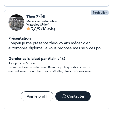
Particulier
Theo ZaÏdi
Mécanicien automobile
Wattrelos (Union)
3,6/5
(16 avis)
Présentation
Bonjour je me présente theo 25 ans mécanicien
automobile diplômé, je vous propose mes services pour
entretenir réparer vos véhicule, vidange , freinages,
embrayage, remplacement élément carrosserie etc
Dernier avis laissé par Alain : 1/5
Il y a plus de 6 mois
Personne à éviter selon moi. Beaucoup de questions qui ne
mènent à rien pour chercher la bébête, plus intéresser à ne
rien faire qu'à agir.
Voir le profil
Contacter