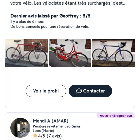
votre vélo. Les vélocistes étant très surchargés, c'est
une alternative pour reprendre la route rapidement.
Devis devant le vélo. Services proposés : Tout sauf
Dernier avis laissé par Geoffrey : 5/5
moteurs ...
Il y a plus de 6 mois
De bons conseils pour une réparation de vélo.
Voir le profil
Contacter
Auto-entrepreneur
Mehdi A (AMAR)
Peinture revêtement sol&mur
Loos (Mairie)
4/5
(7 avis)