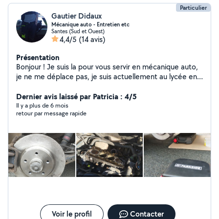
Particulier
Gautier Didaux
Mécanique auto - Entretien etc
Santes (Sud et Ouest)
4,4/5
(14 avis)
Présentation
Bonjour ! Je suis la pour vous servir en mécanique auto,
je ne me déplace pas, je suis actuellement au lycée en
mécanique en alternance en première année de bac
pro, je propose ainsi ; vidange et différent filtre, freins,
Dernier avis laissé par Patricia : 4/5
etc n'hésitez pas à me contacter A bientôt
Il y a plus de 6 mois
retour par message rapide
Voir le profil
Contacter