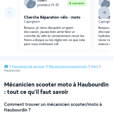
Julien
J
À convenir
postée à 15:35
p
Cherche Réparation vélo - moto
Cherche 
Capinghem
Capinghe
Bonjour, je viens d'acquérir un giant
Bonjour, je
d'occasion, j'aurais bien aimé faire un
d'occasion 
contrôle du vélo et certainement revoir les
hydroloque 
freins a disque ou les régler est ce que cela
revoir cert
peut vous intéresser cdt
avance de 
Prestations de services
Mécaniciens scooter/moto
Nord
Haubourdin
Mécanicien scooter moto à Haubourdin
: tout ce qu’il faut savoir
Comment trouver un mécanicien scooter/moto à
Haubourdin ?