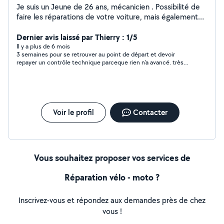
Je suis un Jeune de 26 ans, mécanicien . Possibilité de
faire les réparations de votre voiture, mais également
l'entretient de votre matériel de motoculture. Je peut
également faire la tonte de votre pelouse,
Dernier avis laissé par Thierry : 1/5
débroussaillage, coupe d'arbres, évacuation de déchets,
Il y a plus de 6 mois
3 semaines pour se retrouver au point de départ et devoir
déménagement. Ect.
repayer un contrôle technique parceque rien n'a avancé. très
décevant.
Voir le profil
Contacter
Vous souhaitez proposer vos services de
Réparation vélo - moto ?
Inscrivez-vous et répondez aux demandes près de chez
vous !