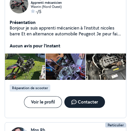
Apprenti mécanicien
Wavrin (Nord Ouest)
-/5
Présentation
Bonjour je suis apprenti mécanicien à l'institut nicoles
barre Et en alternance automobile Peugeot Je peur faire
Plein de réparation redémarrage changement de pièce
moto et en voiture vidange pression pneu disque
Aucun avis pour l'instant
plaquettes balaie essuie glace ou autre et aussi tondre
pelouse débroussailleuse ou aussi les haie
Réparation de scooter
Voir le profil
Contacter
Particulier
Mns Rh