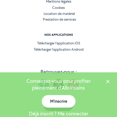
Mentions légales
Cookies
Location de matériel
Prestation de services
NOS APPLICATIONS
Télécharger l’application iOS
Télécharger l’application Android
Retrouvez-nous :
Connectez-vous pour profiter
pleinement d'AlloVoisins
M'inscrire
Version 25.5.3
Carte
Déjà inscrit ? Me connecter