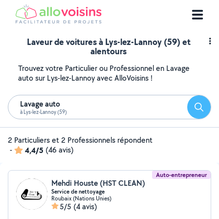
Laveur de voitures à Lys-lez-Lannoy (59) et
alentours
Trouvez votre Particulier ou Professionnel en Lavage
auto sur Lys-lez-Lannoy avec AlloVoisins !
Lavage auto
Reche
à Lys-lez-Lannoy (59)
2 Particuliers et 2 Professionnels répondent
-
4,4/5
(46 avis)
Auto-entrepreneur
Mehdi Houste (HST CLEAN)
Service de nettoyage
Roubaix (Nations Unies)
5/5
(4 avis)