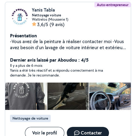
Auto-entrepreneur
Yanis Tabla
Nettoyage voiture
Wattrelos (Mousserie 1)
3,6/5
(9 avis)
Présentation
-Vous avez de la peinture à réaliser contacter moi -Vous
avez besoin d'un lavage de voiture intérieur et extérieur
contacter moi -vous avez besoin de laver votre canapé
tapis etc contacter moi - vous avez besoin de louer une
Dernier avis laissé par Aboudou : 4/5
shampouineuse karcher, un karsher de haut pression
Il y a plus de 6 mois
Yanis a été très réactif et a répondu correctement à ma
contacter moi Vous avez bepsin
demande. Je le recommande.
Nettoyage de voiture
Voir le profil
Contacter