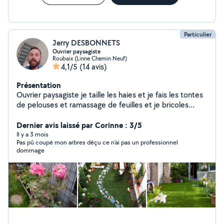
Particulier
Jerry DESBONNETS
Ouvrier paysagiste
Roubaix (Linne Chemin Neuf)
4,1/5
(14 avis)
Présentation
Ouvrier paysagiste je taille les haies et je fais les tontes
de pelouses et ramassage de feuilles et je bricoles
peinture mur et aussi de la mécanique un peu de tout.
Dernier avis laissé par Corinne : 3/5
Il y a 3 mois
Pas pû coupé mon arbres déçu ce n'ai pas un professionnel
dommage