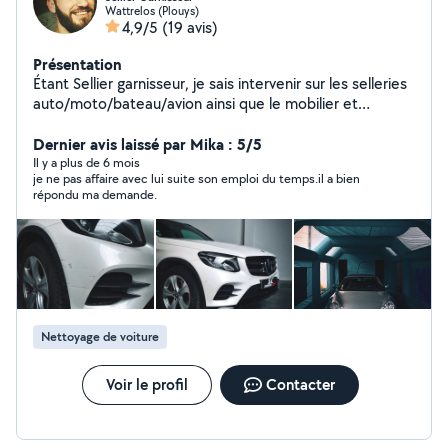
Wattrelos (Plouys)
4,9/5
(19 avis)
Présentation
Étant Sellier garnisseur, je sais intervenir sur les selleries
auto/moto/bateau/avion ainsi que le mobilier et
tapisserie /secteur médicale Je suis également
préparateur en detailing auto/moto/bateau/avion
Dernier avis laissé par Mika : 5/5
Carrosserie, vitre teintées véhicule, vitrophanie ( vitre
Il y a plus de 6 mois
je ne pas affaire avec lui suite son emploi du temps.il a bien
teintées sur les vitres des maisons, douche,... ) ppf,
répondu ma demande.
covering, traitement céramique Automobile/ moto/
bateau/ salle d'eau/ baie vitré/ velux/....
Nettoyage de voiture
Voir le profil
Contacter