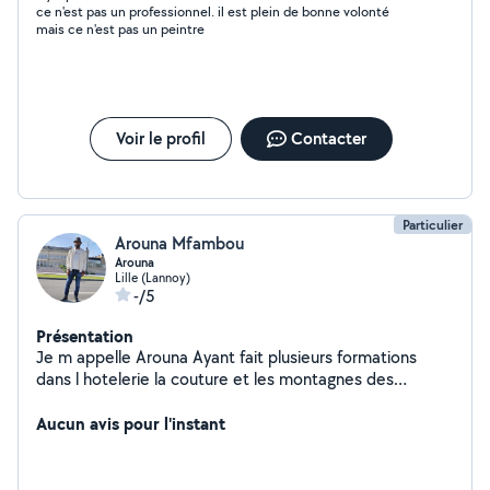
ce n'est pas un professionnel. il est plein de bonne volonté
mais ce n'est pas un peintre
Voir le profil
Contacter
Particulier
Arouna Mfambou
Arouna
Lille (Lannoy)
-/5
Présentation
Je m appelle Arouna Ayant fait plusieurs formations
dans l hotelerie la couture et les montagnes des
montages des meubles, je souhaite d avantages faire
des petits travaux chez des particuliers qui auront
Aucun avis pour l'instant
besoin Bien cordialement