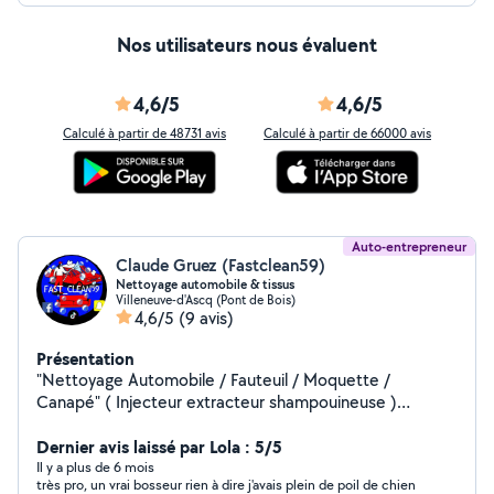
Nos utilisateurs nous évaluent
4,6/5
4,6/5
Calculé à partir de 48731 avis
Calculé à partir de 66000 avis
Auto-entrepreneur
Claude Gruez (Fastclean59)
Nettoyage automobile & tissus
Villeneuve-d'Ascq (Pont de Bois)
4,6/5
(9 avis)
Présentation
"Nettoyage Automobile / Fauteuil / Moquette /
Canapé" ( Injecteur extracteur shampouineuse )
Déplacement a domicile / lieu de travail / sur place /
etc.. Zéro six - soixante trois - quatre.vingt cinq -
Dernier avis laissé par Lola : 5/5
quatre.vingt quinze - dix huit
Il y a plus de 6 mois
très pro, un vrai bosseur rien à dire j'avais plein de poil de chien