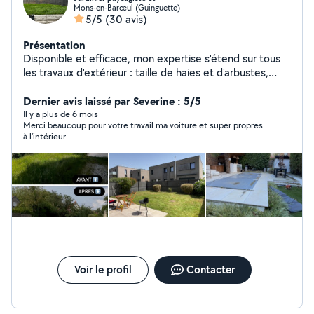
Mons-en-Barœul (Guinguette)
5/5
(30 avis)
Présentation
Disponible et efficace, mon expertise s'étend sur tous
les travaux d'extérieur : taille de haies et d'arbustes,
débroussaillage, tonte, élagage et nettoyage à haute
pression. Je suis associé à une entreprise de jardinage,
Dernier avis laissé par Severine : 5/5
ce qui me permet d'avoir du matériel de professionnel.
Il y a plus de 6 mois
Merci beaucoup pour votre travail ma voiture et super propres
N'hésitez pas à me contacter par la messagerie
à l’intérieur
allovoisins ou téléphone, affiché sur mon profil. Merci de
me joindre des photos et le plus d'informations
possible. Aussi, je peux me déplacer pour faire des
devis.
Voir le profil
Contacter