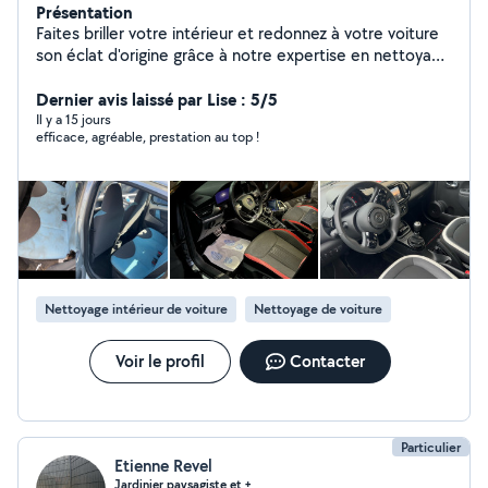
Présentation
Faites briller votre intérieur et redonnez à votre voiture
son éclat d'origine grâce à notre expertise en nettoyage
! -Nettoyage Auto - Textile - Mobiliers ️ -Déplacement à
domicile en haut de France -Devis & Rdv en message
Dernier avis laissé par Lise : 5/5
Retrouver moi sur tout les réseaux (
Il y a 15 jours
efficace, agréable, prestation au top !
TikTok,Snapchat,insta ) : washautolille Des problème
avec le site AlloVoisins parfois je ne peut pas répondre à
vos messages , veuillez me contacter sur mes réseaux
sociaux
Nettoyage intérieur de voiture
Nettoyage de voiture
Voir le profil
Contacter
Particulier
Etienne Revel
Jardinier paysagiste et +