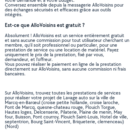
votre demande et à votre budget.
Conversez ensemble depuis la messagerie AlloVoisins pour
des échanges sécurisés et efficaces grâce aux outils
intégrés.
Est-ce que AlloVoisins est gratuit ?
Absolument ! AlloVoisins est un service entièrement gratuit
et sans aucune commission pour tout utilisateur cherchant un
membre, qu’il soit professionnel ou particulier, pour une
prestation de service ou une location de matériel. Payez
uniquement le prix de la prestation, fixé par vous,
demandeur, et l’offreur.
Vous pouvez réaliser le paiement en ligne de la prestation
directement sur AlloVoisins, sans aucune commission ni frais
bancaires.
Sur AlloVoisins, trouvez toutes les prestations de services
pour réaliser votre projet de Lavage auto sur la ville de
Marcq-en-Barœul (croise petite hollande, croise laroche,
Pont de Marcq, quesne-chateau rouge, Plouich Torgue,
Hautes loges, Delcenserie, Pilaterie, Plaine de menin, May
four, Buisson, Pont courroy, Plouich Saint-Louis, Hotel de ville,
septentrion, Bourg Saint-Vincent, Briqueterie, clemenceau)
(Nord)