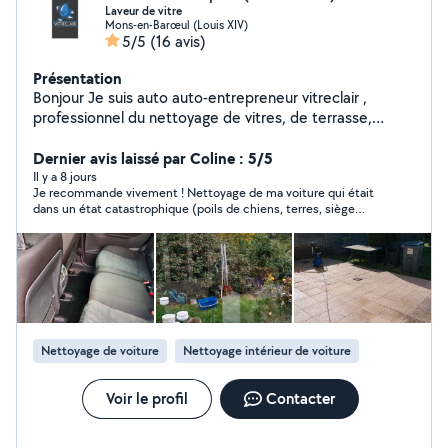
Laveur de vitre
Mons-en-Barœul (Louis XIV)
5/5
(16 avis)
Présentation
Bonjour Je suis auto auto-entrepreneur vitreclair ,
professionnel du nettoyage de vitres, de terrasse,
shampoing moquette (nettoyage de canapé, tapis,
siège auto, moquette) Sérieux, travail soigner et rapide,
Dernier avis laissé par Coline : 5/5
ponctuel et à l'écoute de mes clients. J'interviens
Il y a 8 jours
Je recommande vivement ! Nettoyage de ma voiture qui était
auprès des particuliers et des professionnels pour
dans un état catastrophique (poils de chiens, terres, siège
redonner de la propreté et de la brillance à vos espaces
tâché…) il a été ponctuel, consciencieux et très sérieux! Ma
et véhicules dans 59 et 62 veuillez me contacter sur
voiture est comme neuve
insta (vitreclairpro)
Nettoyage de voiture
Nettoyage intérieur de voiture
Voir le profil
Contacter