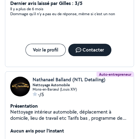
Dernier avis laissé par Gilles : 3/5
Il y a plus de 6 mois
Dommage qu’il n’y a pas eu de réponse, même si c’est un non
Voir le profil
Contacter
Auto-entrepreneur
Nathanael Balland (NTL Detailing)
Nettoyage Automobile
Mons-en-Barœul (Louis XIV)
-/5
Présentation
Nettoyage intérieur automobile, déplacement à
domicile, lieu de travail etc Tarifs bas , programme de
fidélité , nettoyage sur mesure en fonction de la
demande du client.
Aucun avis pour l'instant