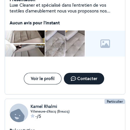
Luxe Cleaner et spécialisé dans l'entretien de vos
textiles d'ameublement nous vous proposons nos
services de qualité faite confiance à l'expertise Luxe
Cleaner. Nous intervenons de façon ponctuelle ou
Aucun avis pour l'instant
régulière. Réponse rapide, devis gratuit & prix
compétitif Nos Service Canapé Tapis Chaise Matelas
Siège de voiture ...
Voir le profil
Contacter
Particulier
Kamel Rhalmi
Villeneuve-d'Ascq (Breucq)
-/5