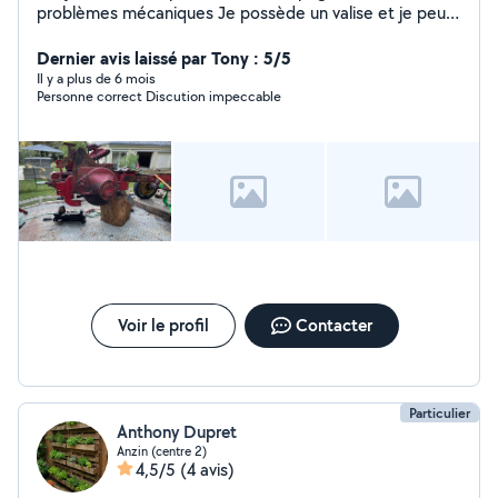
problèmes mécaniques Je possède un valise et je peux
également faire des programmations stage 1/2/3 et
passage éthanol Ou vous redémarrer un véhicule suite à
Dernier avis laissé par Tony : 5/5
longue immobilisation par exemple Je peux également
Il y a plus de 6 mois
Personne correct Discution impeccable
réaliser de petit entretien
Voir le profil
Contacter
Particulier
Anthony Dupret
Anzin (centre 2)
4,5/5
(4 avis)