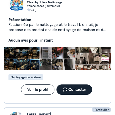
Clean by Julie - Nettoyage
Valenciennes (Dutemple)
-/5
Présentation
Passionnée par le nettoyage et le travail bien fait, je
propose des prestations de nettoyage de maison et de
véhicules (intérieur). Sérieuse, minutieuse et de
confiance, je m'adapte à vos besoins pour un résultat
Aucun avis pour l'instant
propre, soigné et impeccable. Valenciennes et alentours
- disponible et réactive.
Nettoyage de voiture
Voir le profil
Contacter
Particulier
Laura Bernard