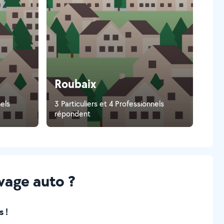
Roubaix
nels
3 Particuliers et 4 Professionnels
répondent
vage auto ?
 !