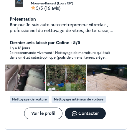
Mons-en-Barœul (Louis XIV)
5/5
(16 avis)
Présentation
Bonjour Je suis auto auto-entrepreneur vitreclair ,
professionnel du nettoyage de vitres, de terrasse,
shampoing moquette (nettoyage de canapé, tapis,
siège auto, moquette) Sérieux, travail soigner et rapide,
Dernier avis laissé par Coline : 5/5
ponctuel et à l'écoute de mes clients. J'interviens
Il y a 12 jours
Je recommande vivement ! Nettoyage de ma voiture qui était
auprès des particuliers et des professionnels pour
dans un état catastrophique (poils de chiens, terres, siège
redonner de la propreté et de la brillance à vos espaces
tâché…) il a été ponctuel, consciencieux et très sérieux! Ma
et véhicules dans 59 et 62 veuillez me contacter sur
voiture est comme neuve
insta (vitreclairpro)
Nettoyage de voiture
Nettoyage intérieur de voiture
Voir le profil
Contacter