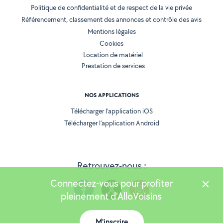
Politique de confidentialité et de respect de la vie privée
Référencement, classement des annonces et contrôle des avis
Mentions légales
Cookies
Location de matériel
Prestation de services
NOS APPLICATIONS
Télécharger l’application iOS
Télécharger l’application Android
Retrouvez-nous :
Connectez-vous pour profiter
pleinement d'AlloVoisins
M'inscrire
Version 25.5.3