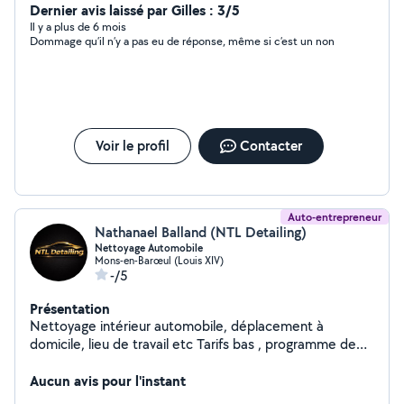
Dernier avis laissé par Gilles : 3/5
Il y a plus de 6 mois
Dommage qu’il n’y a pas eu de réponse, même si c’est un non
Voir le profil
Contacter
Auto-entrepreneur
Nathanael Balland (NTL Detailing)
Nettoyage Automobile
Mons-en-Barœul (Louis XIV)
-/5
Présentation
Nettoyage intérieur automobile, déplacement à
domicile, lieu de travail etc Tarifs bas , programme de
fidélité , nettoyage sur mesure en fonction de la
demande du client.
Aucun avis pour l'instant