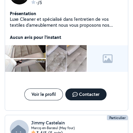
-/5
Présentation
Luxe Cleaner et spécialisé dans l'entretien de vos
textiles d'ameublement nous vous proposons nos
services de qualité faite confiance à l'expertise Luxe
Cleaner. Nous intervenons de façon ponctuelle ou
Aucun avis pour l'instant
régulière. Réponse rapide, devis gratuit & prix
compétitif Nos Service Canapé Tapis Chaise Matelas
Siège de voiture ...
Voir le profil
Contacter
Particulier
Jimmy Castelain
Marcq-en-Barœul (May four)
3,4/5
(5 avis)