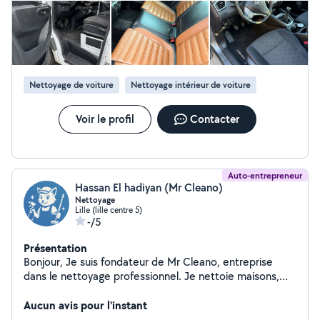
Nettoyage de voiture
Nettoyage intérieur de voiture
Voir le profil
Contacter
Auto-entrepreneur
Hassan El hadiyan (Mr Cleano)
Nettoyage
Lille (lille centre 5)
-/5
Présentation
Bonjour, Je suis fondateur de Mr Cleano, entreprise
dans le nettoyage professionnel. Je nettoie maisons,
bureaux, voitures, canapés, moquettes, vitres, fin de
chantier Travail soigné, ponctuel, produits de qualité,
Aucun avis pour l'instant
tarifs clairs. Basé à Lille je me déplace dans toute la