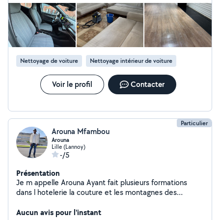
région. Contactez-moi pour un devis gratuit ou une
intervention rapide !
Nettoyage de voiture
Nettoyage intérieur de voiture
Voir le profil
Contacter
Particulier
Arouna Mfambou
Arouna
Lille (Lannoy)
-/5
Présentation
Je m appelle Arouna Ayant fait plusieurs formations
dans l hotelerie la couture et les montagnes des
montages des meubles, je souhaite d avantages faire
des petits travaux chez des particuliers qui auront
Aucun avis pour l'instant