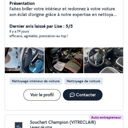
Présentation
Faites briller votre intérieur et redonnez à votre voiture
son éclat d'origine grâce à notre expertise en nettoyage
! -Nettoyage Auto - Textile - Mobiliers ️ -Déplacement à
domicile en haut de France -Devis & Rdv en message
Dernier avis laissé par Lise : 5/5
Retrouver moi sur tout les réseaux (
Il y a 19 jours
efficace, agréable, prestation au top !
TikTok,Snapchat,insta ) : washautolille Des problème
avec le site AlloVoisins parfois je ne peut pas répondre à
vos messages , veuillez me contacter sur mes réseaux
sociaux
Nettoyage intérieur de voiture
Nettoyage de voiture
Voir le profil
Contacter
Auto-entrepreneur
Souchart Champion (VITRECLAIR)
Laveur de vitre