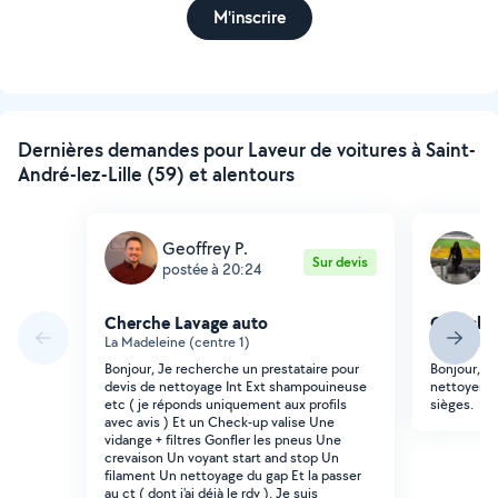
M'inscrire
Dernières demandes pour Laveur de voitures à Saint-
André-lez-Lille (59) et alentours
Geoffrey P.
E
Sur devis
postée à 20:24
p
Cherche Lavage auto
Cherche
La Madeleine (centre 1)
Lille (Buis
Bonjour, Je recherche un prestataire pour
Bonjour, J
devis de nettoyage Int Ext shampouineuse
nettoyer l'
etc ( je réponds uniquement aux profils
sièges.
avec avis ) Et un Check-up valise Une
vidange + filtres Gonfler les pneus Une
crevaison Un voyant start and stop Un
filament Un nettoyage du gap Et la passer
au ct ( dont j'ai déjà le rdv ). Je suis