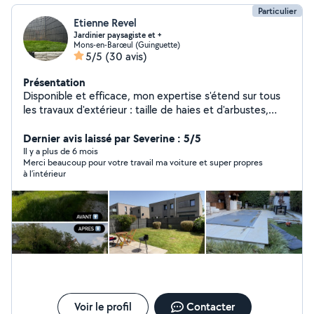
Particulier
Etienne Revel
Jardinier paysagiste et +
Mons-en-Barœul (Guinguette)
5/5
(30 avis)
Présentation
Disponible et efficace, mon expertise s'étend sur tous
les travaux d'extérieur : taille de haies et d'arbustes,
débroussaillage, tonte, élagage et nettoyage à haute
pression. Je suis associé à une entreprise de jardinage,
Dernier avis laissé par Severine : 5/5
ce qui me permet d'avoir du matériel de professionnel.
Il y a plus de 6 mois
Merci beaucoup pour votre travail ma voiture et super propres
N'hésitez pas à me contacter par la messagerie
à l’intérieur
allovoisins ou téléphone, affiché sur mon profil. Merci de
me joindre des photos et le plus d'informations
possible. Aussi, je peux me déplacer pour faire des
devis.
Voir le profil
Contacter