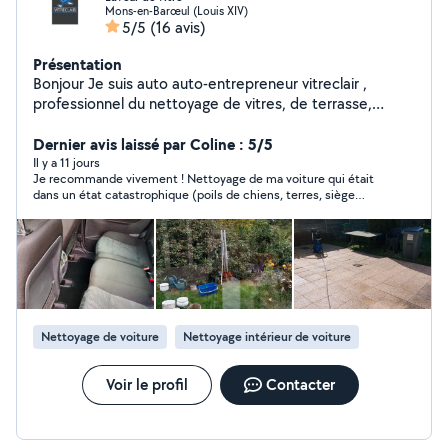
Mons-en-Barœul (Louis XIV)
5/5
(16 avis)
Présentation
Bonjour Je suis auto auto-entrepreneur vitreclair ,
professionnel du nettoyage de vitres, de terrasse,
shampoing moquette (nettoyage de canapé, tapis,
siège auto, moquette) Sérieux, travail soigner et rapide,
Dernier avis laissé par Coline : 5/5
ponctuel et à l'écoute de mes clients. J'interviens
Il y a 11 jours
Je recommande vivement ! Nettoyage de ma voiture qui était
auprès des particuliers et des professionnels pour
dans un état catastrophique (poils de chiens, terres, siège
redonner de la propreté et de la brillance à vos espaces
tâché…) il a été ponctuel, consciencieux et très sérieux! Ma
et véhicules dans 59 et 62 veuillez me contacter sur
voiture est comme neuve
insta (vitreclairpro)
Nettoyage de voiture
Nettoyage intérieur de voiture
Voir le profil
Contacter