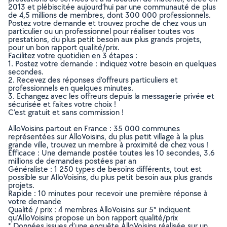
2013 et plébiscitée aujourd’hui par une communauté de plus
de 4,5 millions de membres, dont 300 000 professionnels.
Postez votre demande et trouvez proche de chez vous un
particulier ou un professionnel pour réaliser toutes vos
prestations, du plus petit besoin aux plus grands projets,
pour un bon rapport qualité/prix.
Facilitez votre quotidien en 3 étapes :
1. Postez votre demande : indiquez votre besoin en quelques
secondes.
2. Recevez des réponses d’offreurs particuliers et
professionnels en quelques minutes.
3. Echangez avec les offreurs depuis la messagerie privée et
sécurisée et faites votre choix !
C’est gratuit et sans commission !
AlloVoisins partout en France : 35 000 communes
représentées sur AlloVoisins, du plus petit village à la plus
grande ville, trouvez un membre à proximité de chez vous !
Efficace : Une demande postée toutes les 10 secondes, 3.6
millions de demandes postées par an
Généraliste : 1 250 types de besoins différents, tout est
possible sur AlloVoisins, du plus petit besoin aux plus grands
projets.
Rapide : 10 minutes pour recevoir une première réponse à
votre demande
Qualité / prix : 4 membres AlloVoisins sur 5* indiquent
qu’AlloVoisins propose un bon rapport qualité/prix
* Données issues d’une enquête AlloVoisins réalisée sur un