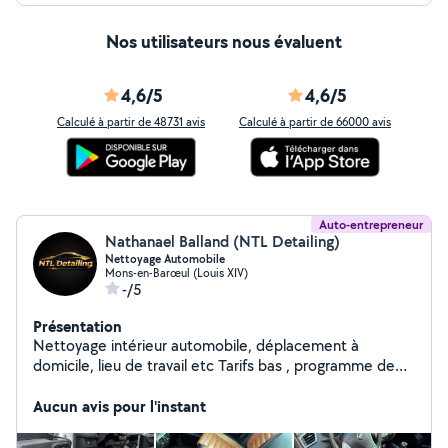
Nos utilisateurs nous évaluent
4,6/5
4,6/5
Calculé à partir de 48731 avis
Calculé à partir de 66000 avis
Auto-entrepreneur
Nathanael Balland (NTL Detailing)
Nettoyage Automobile
Mons-en-Barœul (Louis XIV)
-/5
Présentation
Nettoyage intérieur automobile, déplacement à
domicile, lieu de travail etc Tarifs bas , programme de
fidélité , nettoyage sur mesure en fonction de la
demande du client.
Aucun avis pour l'instant