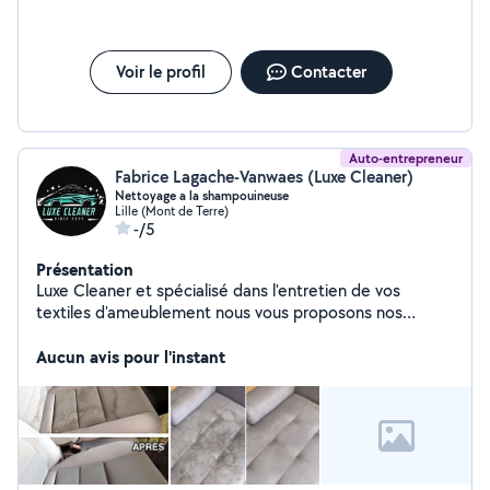
Voir le profil
Contacter
Auto-entrepreneur
Fabrice Lagache-Vanwaes (Luxe Cleaner)
Nettoyage a la shampouineuse
Lille (Mont de Terre)
-/5
Présentation
Luxe Cleaner et spécialisé dans l'entretien de vos
textiles d'ameublement nous vous proposons nos
services de qualité faite confiance à l'expertise Luxe
Cleaner. Nous intervenons de façon ponctuelle ou
Aucun avis pour l'instant
régulière. Réponse rapide, devis gratuit & prix
compétitif Nos Service Canapé Tapis Chaise Matelas
Siège de voiture ...