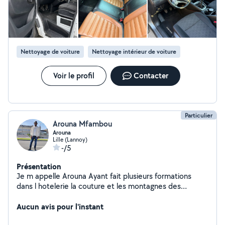
Nettoyage de voiture
Nettoyage intérieur de voiture
Voir le profil
Contacter
Particulier
Arouna Mfambou
Arouna
Lille (Lannoy)
-/5
Présentation
Je m appelle Arouna Ayant fait plusieurs formations
dans l hotelerie la couture et les montagnes des
montages des meubles, je souhaite d avantages faire
des petits travaux chez des particuliers qui auront
Aucun avis pour l'instant
besoin Bien cordialement