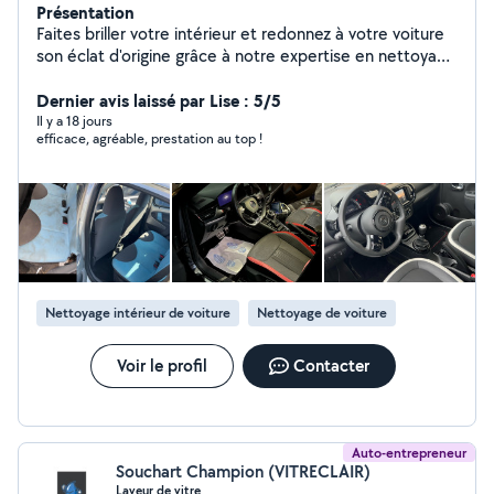
Présentation
Faites briller votre intérieur et redonnez à votre voiture
son éclat d'origine grâce à notre expertise en nettoyage
! -Nettoyage Auto - Textile - Mobiliers ️ -Déplacement à
domicile en haut de France -Devis & Rdv en message
Dernier avis laissé par Lise : 5/5
Retrouver moi sur tout les réseaux (
Il y a 18 jours
efficace, agréable, prestation au top !
TikTok,Snapchat,insta ) : washautolille Des problème
avec le site AlloVoisins parfois je ne peut pas répondre à
vos messages , veuillez me contacter sur mes réseaux
sociaux
Nettoyage intérieur de voiture
Nettoyage de voiture
Voir le profil
Contacter
Auto-entrepreneur
Souchart Champion (VITRECLAIR)
Laveur de vitre