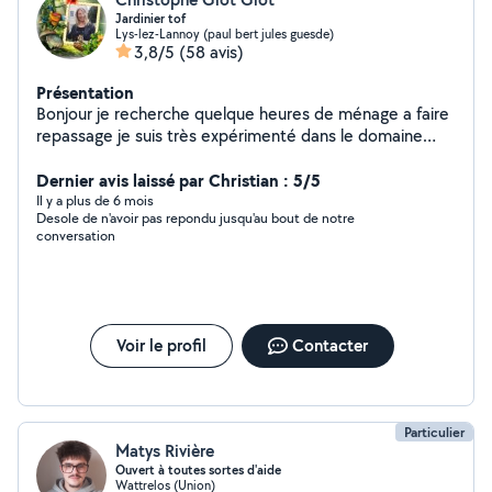
Jardinier tof
Lys-lez-Lannoy (paul bert jules guesde)
3,8/5
(58 avis)
Présentation
Bonjour je recherche quelque heures de ménage a faire
repassage je suis très expérimenté dans le domaine
pour des sociétés particuliers. Banques dans le médical
également très pointilleuse minutieuse
Dernier avis laissé par Christian : 5/5
Il y a plus de 6 mois
Desole de n'avoir pas repondu jusqu'au bout de notre
conversation
Voir le profil
Contacter
Particulier
Matys Rivière
Ouvert à toutes sortes d'aide
Wattrelos (Union)