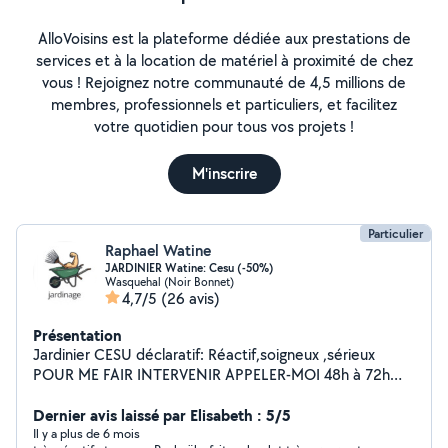
AlloVoisins est la plateforme dédiée aux prestations de
services et à la location de matériel à proximité de chez
vous ! Rejoignez notre communauté de 4,5 millions de
membres, professionnels et particuliers, et facilitez
votre quotidien pour tous vos projets !
M'inscrire
Particulier
Raphael Watine
JARDINIER Watine: Cesu (-50%)
Wasquehal (Noir Bonnet)
4,7/5
(26 avis)
Présentation
Jardinier CESU déclaratif: Réactif,soigneux ,sérieux
POUR ME FAIR INTERVENIR APPELER-MOI 48h à 72h
avant : RECHERCHER MON SITE "jardinier cesu
wasquehal" vous trouverez des informations fiables et
Dernier avis laissé par Elisabeth : 5/5
pratiques pour utilisé le cesu et bénéficier de mon
Il y a plus de 6 mois