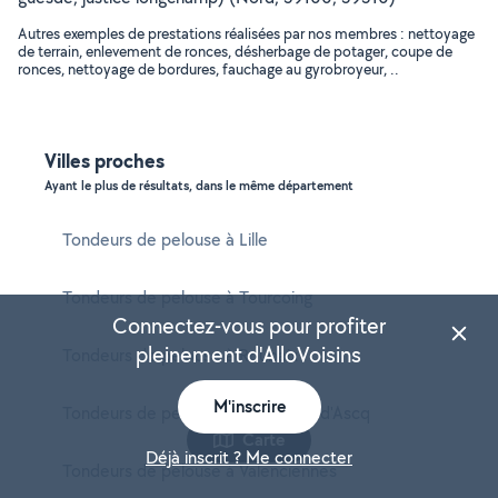
Autres exemples de prestations réalisées par nos membres : nettoyage
de terrain, enlevement de ronces, désherbage de potager, coupe de
ronces, nettoyage de bordures, fauchage au gyrobroyeur, ..
Villes proches
Ayant le plus de résultats, dans le même département
Tondeurs de pelouse à Lille
Tondeurs de pelouse à Tourcoing
Connectez-vous pour profiter
pleinement d'AlloVoisins
Tondeurs de pelouse à Roubaix
M'inscrire
Tondeurs de pelouse à Villeneuve-d'Ascq
Carte
Déjà inscrit ? Me connecter
Tondeurs de pelouse à Valenciennes