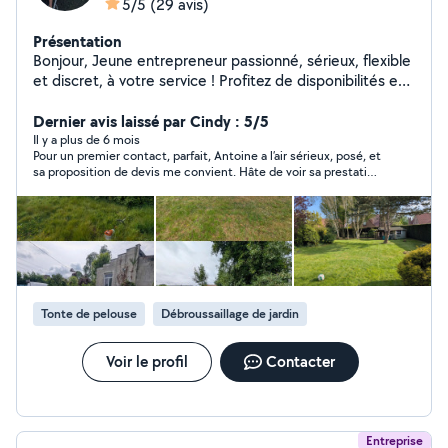
5/5
(29 avis)
Présentation
Bonjour, Jeune entrepreneur passionné, sérieux, flexible
et discret, à votre service ! Profitez de disponibilités et
de tarifs attractifs pour entretien ponctuel ou régulier
du jardin et d'un crédit de 50% d'impôt sur la somme
Dernier avis laissé par Cindy : 5/5
totale de votre facture. Matériel Stihl professionnel 100
Il y a plus de 6 mois
Pour un premier contact, parfait, Antoine a l’air sérieux, posé, et
% sur batterie pour une prestation silencieuse dans le
sa proposition de devis me convient. Hâte de voir sa prestation
respect du voisinage et de votre tranquillité. Je suis
prévu pour mi septembre.
équipé d'une remorque pour évacuer les déchets verts.
J'accepte les CESU préfinancés en chèques et en
dématérialisés. Nettoyage haute pression des terrasses
et plus encore ! À très bientôt. Antoine
Tonte de pelouse
Débroussaillage de jardin
Voir le profil
Contacter
Entreprise