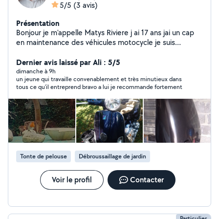
5/5
(3 avis)
Présentation
Bonjour je m'appelle Matys Riviere j ai 17 ans jai un cap
en maintenance des véhicules motocycle je suis
actuellement entrain de passer mon bac pro dans la
même filière et je peux vous aider pour plusieurs choses
Dernier avis laissé par Ali : 5/5
comme tout se qui et jardinage ou encore pour des
dimanche à 9h
un jeune qui travaille convenablement et très minutieux dans
déménagements ou entretien sur moto ou vélo comme
tous ce qu'il entreprend bravo a lui je recommande fortement
vidange plus changement de filtre nettoyage carbu
changement de pièce changement plaquette de frein
ect ect... Je fais tous sa contre un petit billet pour
financer ma mobylette et mon bsr je suis dispo le
weekend le mercredi aprem et le vendredi n'hésitez pas
a me contacter pour plus d'informations.
Tonte de pelouse
Débroussaillage de jardin
Voir le profil
Contacter
Particulier