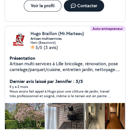
Voir le profil
Contacter
Auto-entrepreneur
Hugo Braillon (Mr.Marteau)
Artisan multiservices
Hem (Beaumont)
5/5
(3 avis)
Présentation
Artisan multi-services à Lille bricolage, rénovation, pose
carrelage/parquet/cuisine, entretien jardin, nettoyage.
Rapide, soigné, prix honnêtes. Devis gratuit.
Dernier avis laissé par Jennifer : 5/5
Il y a 2 mois
Nous avons fait appel à Hugo pour une clôture de jardin, travail
très professionnel et soigné, même si le terrain est en pente il
a pu faire du très bon travail. Merci encore nous le
recommandons à 100%