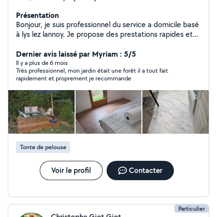
Présentation
Bonjour, je suis professionnel du service a domicile basé
à lys lez lannoy. Je propose des prestations rapides et
soignées : -placo,peinture, tapisserie -montage de
meubles -changement ,déplacement ou création
Dernier avis laissé par Myriam : 5/5
interrupteur, prise ou luminaire -instalation VMC -fixation
Il y a plus de 6 mois
Très professionnel, mon jardin était une forêt il a tout fait
murale -tonte gazon et débroussaillage -pose parquet
rapidement et proprement je recommande
flottant -démontage, débarrassage -toute sorte de
petits bricolage Déplacement et devis gratuit sur
demande A vos projets ! N'hésitez pas à me contacter.
Alexis
Tonte de pelouse
Voir le profil
Contacter
Particulier
Christophe Giot Giot