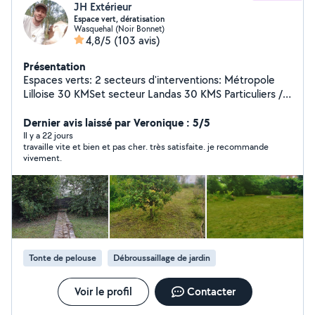
JH Extérieur
Espace vert, dératisation
Wasquehal (Noir Bonnet)
4,8/5
(103 avis)
Présentation
Espaces verts: 2 secteurs d'interventions: Métropole
Lilloise 30 KMSet secteur Landas 30 KMS Particuliers /
Professionnel Nous réalisons l'ensemble de vos projets
extérieurs dans l'écoute de vos attentes et besoins
Dernier avis laissé par Veronique : 5/5
Entretien / création de jardins Clôtures Pavage
Il y a 22 jours
travaille vite et bien et pas cher. très satisfaite. je recommande
Terrasse... Prévention des nuisibles Nids de guêpes,
vivement.
frelons Dératisation : intérieur ou extérieur préventif ou
curatif Souris, rats Taupes Fourmis ...
Tonte de pelouse
Débroussaillage de jardin
Voir le profil
Contacter