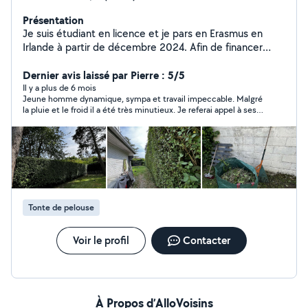
Présentation
Je suis étudiant en licence et je pars en Erasmus en
Irlande à partir de décembre 2024. Afin de financer
mon voyage et mes études, je recherche des petits
boulots. Je suis motivé, sérieux et polyvalent, avec déjà
Dernier avis laissé par Pierre : 5/5
une expérience dans plusieurs domaines et du matériel.
Il y a plus de 6 mois
Jeune homme dynamique, sympa et travail impeccable. Malgré
N'hésitez pas à me contacter si vous avez besoin d'aide
la pluie et le froid il a été très minutieux. Je referai appel à ses
pour vos tâches quotidiennes ou pour tout autre
services et le recommande vivement !
service.
Tonte de pelouse
Voir le profil
Contacter
À Propos d’AlloVoisins