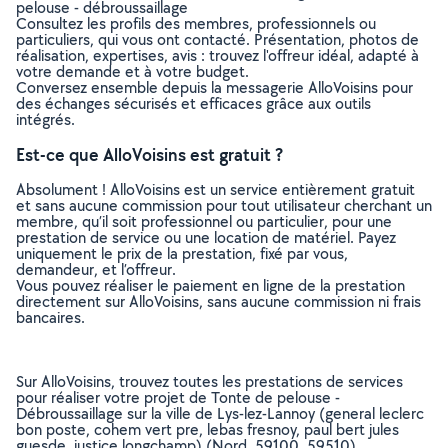
pelouse - débroussaillage
Consultez les profils des membres, professionnels ou
particuliers, qui vous ont contacté. Présentation, photos de
réalisation, expertises, avis : trouvez l'offreur idéal, adapté à
votre demande et à votre budget.
Conversez ensemble depuis la messagerie AlloVoisins pour
des échanges sécurisés et efficaces grâce aux outils
intégrés.
Est-ce que AlloVoisins est gratuit ?
Absolument ! AlloVoisins est un service entièrement gratuit
et sans aucune commission pour tout utilisateur cherchant un
membre, qu’il soit professionnel ou particulier, pour une
prestation de service ou une location de matériel. Payez
uniquement le prix de la prestation, fixé par vous,
demandeur, et l’offreur.
Vous pouvez réaliser le paiement en ligne de la prestation
directement sur AlloVoisins, sans aucune commission ni frais
bancaires.
Sur AlloVoisins, trouvez toutes les prestations de services
pour réaliser votre projet de Tonte de pelouse -
Débroussaillage sur la ville de Lys-lez-Lannoy (general leclerc
bon poste, cohem vert pre, lebas fresnoy, paul bert jules
guesde, justice longchamp) (Nord, 59100, 59510)