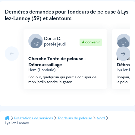
Dernières demandes pour Tondeurs de pelouse à Lys-
lez-Lannoy (59) et alentours
Donia D.
B
À convenir
postée jeudi
p
Cherche Tonte de pelouse -
Cherche 
Débroussaillage
Débrouss
Hem (Lionderie)
Lys-lez-La
Bonjour, quelqu'un qui peut s occuper de
Bonjour, j
mon jardin tondre le gazon
la pelouse 
Prestations de services
Tondeurs de pelouse
Nord
Lys-lez-Lannoy