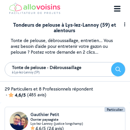
Tondeurs de pelouse à Lys-lez-Lannoy (59) et
alentours
Tonte de pelouse, débroussaillage, entretien... Vous
avez besoin d'aide pour entretenir votre gazon ou
pelouse ? Postez votre demande en 2 clics...
Tonte de pelouse - Débroussaillage
Reche
à Lys-lez-Lannoy (59)
29 Particuliers et 8 Professionnels répondent
-
4,6/5
(485 avis)
Particulier
Gauthiier Petit
Ouvrier paysagiste
Lys-lez-Lannoy (justice longchamp)
4,6/5
(24 avis)