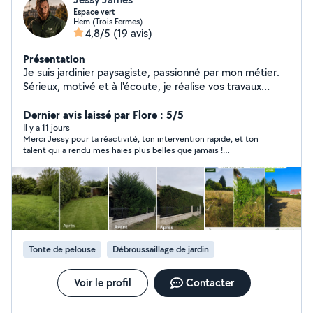
Espace vert
Hem (Trois Fermes)
4,8/5
(19 avis)
Présentation
Je suis jardinier paysagiste, passionné par mon métier.
Sérieux, motivé et à l'écoute, je réalise vos travaux
d'entretien et d'aménagement extérieur avec soin. Mon
objectif est de satisfaire mes clients et, à terme, de
Dernier avis laissé par Flore : 5/5
créer ma propre entreprise.
Il y a 11 jours
Merci Jessy pour ta réactivité, ton intervention rapide, et ton
talent qui a rendu mes haies plus belles que jamais !
Professionnel et humain, agréable, serviable et qui donne
quelques tips de jardinage. Je le recommande
chaleureusement.
Tonte de pelouse
Débroussaillage de jardin
Voir le profil
Contacter