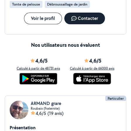
nettoyage surface extérieur, paillage, palissage et
Tonte de pelouse
Débroussaillage de jardin
petites plantations. Si vous avez besoin d'évacuation
des déchets votre carte déchèterie sera nécessaire.
Restant à votre disposition, si vous avez des questions.
Voir le profil
Contacter
Nos utilisateurs nous évaluent
4,6/5
4,6/5
Calculé à partir de 48731 avis
Calculé à partir de 66000 avis
Particulier
ARMAND grare
Roubaix (fraternite)
4,6/5
(19 avis)
Présentation