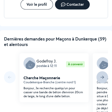
Voir le profil
Contacter
Dernières demandes pour Maçons à Dunkerque (59)
et alentours
Godefroy J.
A
À convenir
postée à 12:11
p
Cherche Maçonnerie
Cherche
Coudekerque-Branche (centre nord 1)
Dunkerque 
Bonjour, Je recherche quelqu'un pour
Bonjour, J
casser une bande de béton d'environ 20cm
peindre la 
de large, le long d'une dalle béton.
situe à Dun
une photo d
couleur que
j'ai déjà l