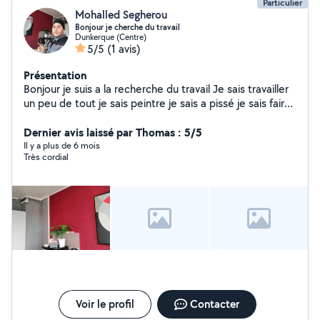
Particulier
Mohalled Segherou
Bonjour je cherche du travail
Dunkerque (Centre)
5/5
(1 avis)
Présentation
Bonjour je suis a la recherche du travail Je sais travailler
un peu de tout je sais peintre je sais a pissé je sais faire
du bricolage nettoyage jardinage je répare un peu de
tout et je sais réparer les voitures qu'ils ont été
Dernier avis laissé par Thomas : 5/5
accidenté Merci bien Merci bien
Il y a plus de 6 mois
Très cordial
Voir le profil
Contacter