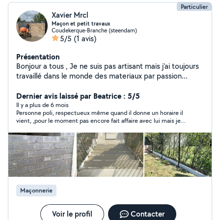
Particulier
Xavier Mrcl
Maçon et petit travaux
Coudekerque-Branche (steendam)
5/5
(1 avis)
Présentation
Bonjour a tous , Je ne suis pas artisant mais j'ai toujours
travaillé dans le monde des materiaux par passion
depuis 15ans , la rénovation de mes logements on pu
m'aider aussi à acquérir mon experience Je peux vous
Dernier avis laissé par Beatrice : 5/5
venir en aide pour divers petits travaux : - jardin :
Il y a plus de 6 mois
Personne poli, respectueux même quand il donne un horaire il
pelouse , taille de haie , désherbage , -fixations divers
vient, ,pour le moment pas encore fait affaire avec lui mais je
(étagère , déco .. ) - démolition - nettoyage - peinture -
garde contact pour la suite. Je le recommande fortement.
petits travaux de maçonnerie - isolation / plaque de
plâtre Je serais à votre écoute et à votre service A
bientôt
Maçonnerie
Voir le profil
Contacter