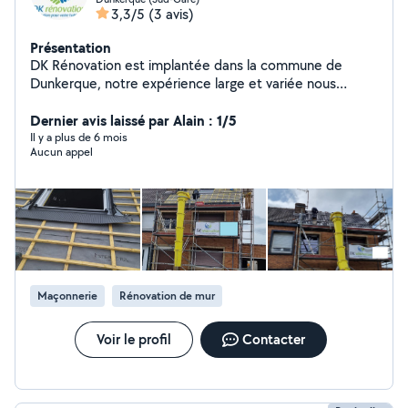
3,3/5
(3 avis)
Présentation
DK Rénovation est implantée dans la commune de
Dunkerque, notre expérience large et variée nous
permets de mettre à votre disposition une large gamme
de prestations de services dans les domaines de la
Dernier avis laissé par Alain : 1/5
rénovation (toiture, isolation, ravalement de façade,...)
Il y a plus de 6 mois
Aucun appel
Nos équipes mettent tout en œuvre pour répondre au
mieux à vos demandes et à vos exigences
Maçonnerie
Rénovation de mur
Voir le profil
Contacter