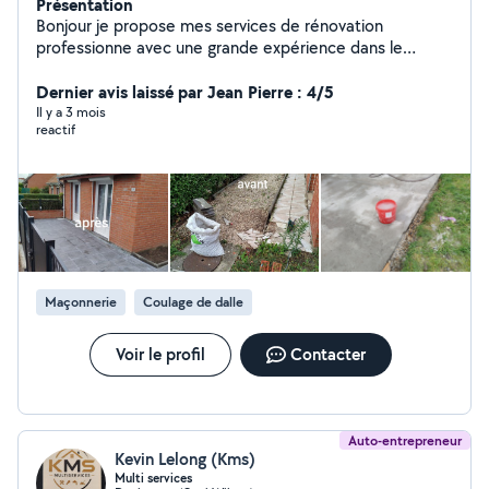
Présentation
Bonjour je propose mes services de rénovation
professionne avec une grande expérience dans le
domaine plaquiste ,Plafonds, mur, enduit,peinture (la
menuiserie,la plomberie,électricité, carrelage
Dernier avis laissé par Jean Pierre : 4/5
Il y a 3 mois
reactif
Maçonnerie
Coulage de dalle
Voir le profil
Contacter
Auto-entrepreneur
Kevin Lelong (Kms)
Multi services