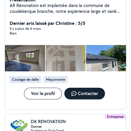
AR Rénovation est implantée dans la commune de
coudekerque branche, notre expérience large et variée
nous permets de mettre à votre disposition une large
gamme de prestations de services dans le domaine de
Dernier avis laissé par Christine : 5/5
la rénovation ( toiture, isolation, Plâtrerie, placo,
Il y a plus de 6 mois
Bien
carrelage, parquet, pavés.......) Nous mettons tout en
œuvre pour répondre aux mieux à vos demandes et à
vos exigences
Coulage de dalle
Maçonnerie
Voir le profil
Contacter
Entreprise
DK RENOVATION
Ouvrier
Dunkerque (Sud-Gare)