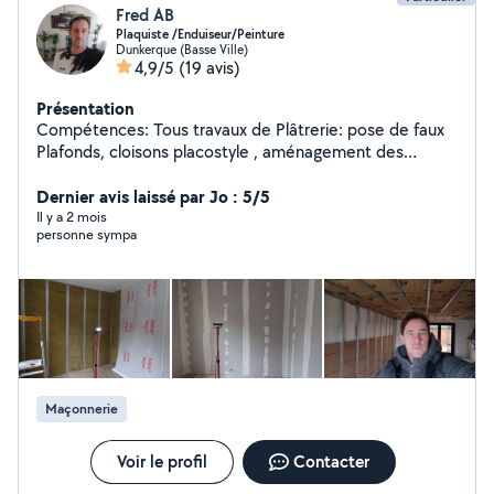
Fred AB
Plaquiste /Enduiseur/Peinture
Dunkerque (Basse Ville)
4,9/5
(19 avis)
Présentation
Compétences: Tous travaux de Plâtrerie: pose de faux
Plafonds, cloisons placostyle , aménagement des
combes carreaux de plâtre, enduits Travaux de
peinture,, carrelage, revêtement de sol Pose de
Dernier avis laissé par Jo : 5/5
menuiseries PVC/ BOIS/ALU Travail très soigné, sérieux,
Il y a 2 mois
personne sympa
expérimenté. (''Je travaille au forfait'') Tarif très
raisonnable ! 20 ans d'expérience N'hésitez pas si vous
avez des questions..
Maçonnerie
Voir le profil
Contacter