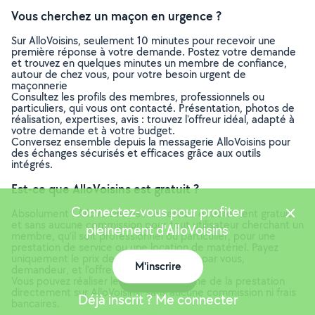
Vous cherchez un maçon en urgence ?
Sur AlloVoisins, seulement 10 minutes pour recevoir une
première réponse à votre demande. Postez votre demande
et trouvez en quelques minutes un membre de confiance,
autour de chez vous, pour votre besoin urgent de
maçonnerie
Consultez les profils des membres, professionnels ou
particuliers, qui vous ont contacté. Présentation, photos de
réalisation, expertises, avis : trouvez l'offreur idéal, adapté à
votre demande et à votre budget.
Conversez ensemble depuis la messagerie AlloVoisins pour
des échanges sécurisés et efficaces grâce aux outils
intégrés.
Est-ce que AlloVoisins est gratuit ?
Connectez-vous pour profiter
Absolument ! AlloVoisins est un service entièrement gratuit
et sans aucune commission pour tout utilisateur cherchant un
pleinement d'AlloVoisins
membre, qu’il soit professionnel ou particulier, pour une
prestation de service ou une location de matériel. Payez
uniquement le prix de la prestation, fixé par vous,
M'inscrire
demandeur, et l’offreur.
Carte
Vous pouvez réaliser le paiement en ligne de la prestation
directement sur AlloVoisins, sans aucune commission ni frais
Déjà inscrit ? Me connecter
bancaires.