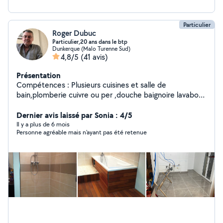
Particulier
Roger Dubuc
Particulier,20 ans dans le btp
Dunkerque (Malo Turenne Sud)
4,8/5
(41 avis)
Présentation
Compétences : Plusieurs cuisines et salle de
bain,plomberie cuivre ou per ,douche baignoire lavabo
montage des meubles,crédence en carrelage Sol mur
plafond,enduit,placo,isolation parquets Rénové plusieurs
Dernier avis laissé par Sonia : 4/5
appartement complètement Terrasse extérieure beton
Il y a plus de 6 mois
Personne agréable mais n'ayant pas été retenue
carrelage,bois et composites Électricité de base
Dépannage volets roulants électriques