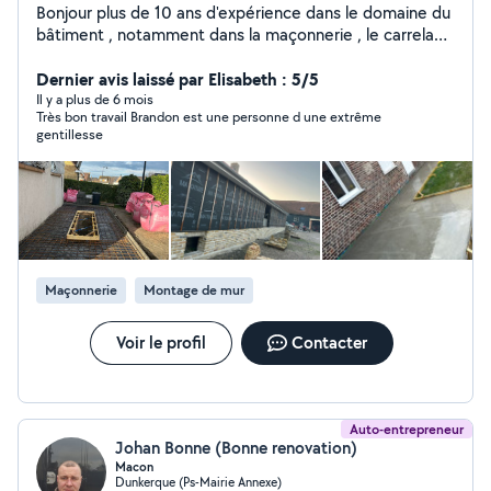
Bonjour plus de 10 ans d'expérience dans le domaine du
bâtiment , notamment dans la maçonnerie , le carrelage
, ainsi que le placo . Je vous propose mes services avec
un résultat garantie Je m'efforce chaque jours a fournir
Dernier avis laissé par Elisabeth : 5/5
un travail de qualité pour que mes clients soit satisfait .
Il y a plus de 6 mois
Très bon travail Brandon est une personne d une extrême
maçonnerie de parpaing , briques , porotherm , ytong
gentillesse
terrasse en béton , carrelage extension de maison
construction de maison individuelles sablage ,
rejointoiement d'ancienne façade carrelage sol , mur ,
extérieur , escalier ect placo , cloison , aménagement
de comble enduit calicot N'hésitez pas a me contacter
je réalise vos devis gratuitement dans un délai d'une
semaine maximum . A très bientôt. MMC Bâtiment.
Maçonnerie
Montage de mur
Voir le profil
Contacter
Auto-entrepreneur
Johan Bonne (Bonne renovation)
Macon
Dunkerque (Ps-Mairie Annexe)