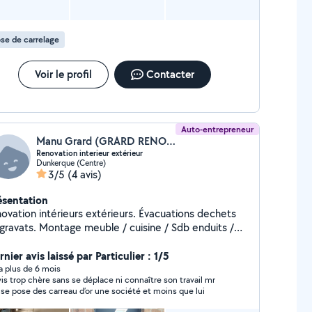
se de carrelage
Voir le profil
Contacter
Auto-entrepreneur
Manu Grard (GRARD RENOV)
Renovation interieur extérieur
Dunkerque (Centre)
3/5
(4 avis)
ésentation
novation intérieurs extérieurs. Évacuations dechets
 gravats. Montage meuble / cuisine / Sdb enduits /
co / peinture / parquet / tapisserie
nier avis laissé par Particulier : 1/5
y a plus de 6 mois
is trop chère sans se déplace ni connaître son travail mr
se pose des carreau d’or une société et moins que lui