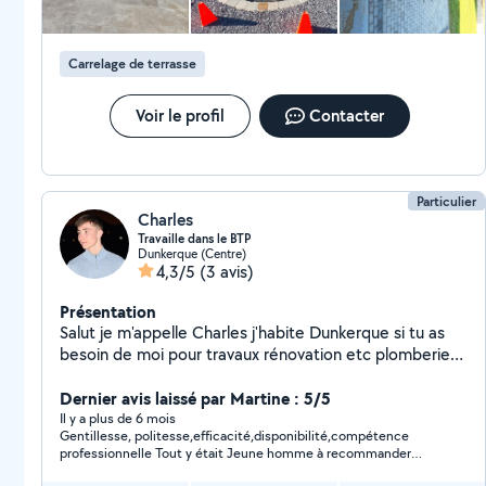
Carrelage de terrasse
Voir le profil
Contacter
Particulier
Charles
Travaille dans le BTP
Dunkerque (Centre)
4,3/5
(3 avis)
Présentation
Salut je m'appelle Charles j'habite Dunkerque si tu as
besoin de moi pour travaux rénovation etc plomberie
peinture placo etc tous ce qui est du seconds œuvre
Appelle moi !
Dernier avis laissé par Martine : 5/5
Il y a plus de 6 mois
Gentillesse, politesse,efficacité,disponibilité,compétence
professionnelle Tout y était Jeune homme à recommander
largement