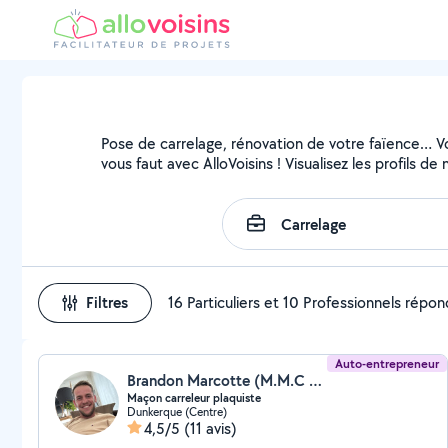
Pose de carrelage, rénovation de votre faïence… Vou
vous faut avec AlloVoisins ! Visualisez les profils 
Filtres
16 Particuliers et 10 Professionnels répo
Auto-entrepreneur
Brandon Marcotte (M.M.C BATIMENT)
Maçon carreleur plaquiste
Dunkerque (Centre)
4,5/5
(11 avis)