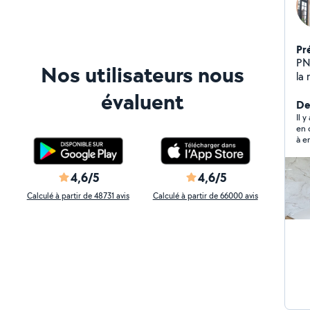
Pr
PNL Intérie
Nos utilisateurs nous
la
ré
évaluent
tr
Der
vot
Il 
en 
à e
nég
4,6/5
4,6/5
Calculé à partir de 48731 avis
Calculé à partir de 66000 avis