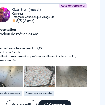
Auto-entrepreneur
Ozal Eren (muzal)
Carreleur
Téteghem-Coudekerque-Village (de Groote-Chapeau Rouge)
5/5
(2 avis)
ésentation
rreleur de métier 20 ans
nier avis laissé par I : 5/5
y a plus de 6 mois
llent humainement et professionnellement. Aller chez lui,
 yeux fermés.
se de carrelage
Carrelage de douche
Voir le profil
Contacter