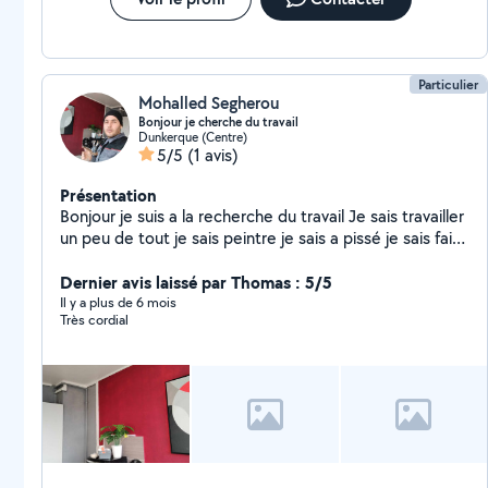
Particulier
Mohalled Segherou
Bonjour je cherche du travail
Dunkerque (Centre)
5/5
(1 avis)
Présentation
Bonjour je suis a la recherche du travail Je sais travailler
un peu de tout je sais peintre je sais a pissé je sais faire
du bricolage nettoyage jardinage je répare un peu de
tout et je sais réparer les voitures qu'ils ont été
Dernier avis laissé par Thomas : 5/5
accidenté Merci bien Merci bien
Il y a plus de 6 mois
Très cordial