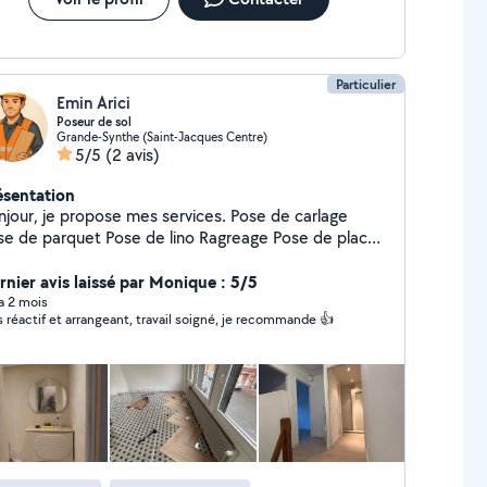
Particulier
Emin Arici
Poseur de sol
Grande-Synthe (Saint-Jacques Centre)
5/5
(2 avis)
ésentation
njour, je propose mes services. Pose de carlage
parquet Pose de lino Ragreage Pose de placo
meuble Je peut répondre a
ulement 3 messages part mois.
rnier avis laissé par Monique : 5/5
 a 2 mois
s réactif et arrangeant, travail soigné, je recommande 👍