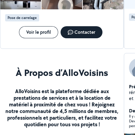
Po
Pose de carrelage
Voir le profil
Contacter
À Propos d’AlloVoisins
Pr
AlloVoisins est la plateforme dédiée aux
ré
prestations de services et à la location de
et
matériel à proximité de chez vous ! Rejoignez
pla
notre communauté de 4,5 millions de membres,
Der
Il 
professionnels et particuliers, et facilitez votre
Dev
quotidien pour tous vos projets !
pen