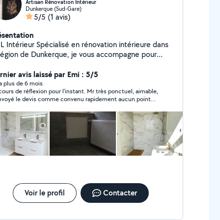
Artisan Rénovation Intérieur
Dunkerque (Sud-Gare)
5/5
(1 avis)
ésentation
ur Spécialisé en rénovation intérieure dans
 région de Dunkerque, je vous accompagne pour
aliser tous vos projets, du petit aménagement aux
avaux complets. Contactez-moi pour donner vie à
nier avis laissé par Emi : 5/5
re intérieur !
y a plus de 6 mois
cours de réflexion pour l'instant. Mr très ponctuel, aimable,
nvoyé le devis comme convenu rapidement aucun point
atif
Voir le profil
Contacter