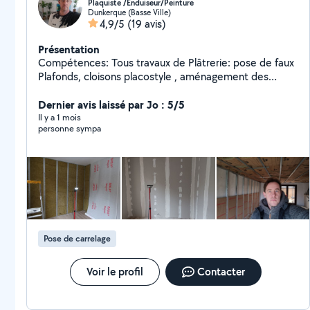
Plaquiste /Enduiseur/Peinture
Dunkerque (Basse Ville)
4,9/5
(19 avis)
Présentation
Compétences: Tous travaux de Plâtrerie: pose de faux
Plafonds, cloisons placostyle , aménagement des
combes carreaux de plâtre, enduits Travaux de
peinture,, carrelage, revêtement de sol Pose de
Dernier avis laissé par Jo : 5/5
menuiseries PVC/ BOIS/ALU Travail très soigné,
Il y a 1 mois
personne sympa
sérieux, expérimenté. (''Je travaille au forfait'') Tarif très
raisonnable ! 20 ans d'expérience N'hésitez pas si vous
avez des questions..
Pose de carrelage
Voir le profil
Contacter