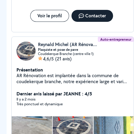
Voir le profil
Contacter
Auto-entrepreneur
Reynald Michel (AR Rénovation)
Plaquiste et pose de pave
Coudekerque-Branche (centre ville 1)
4,6/5
(21 avis)
Présentation
AR Rénovation est implantée dans la commune de
coudekerque branche, notre expérience large et variée
nous permets de mettre à votre disposition une large
gamme de prestations de services dans le domaine de
Dernier avis laissé par JEANNE : 4/5
la rénovation ( toiture, isolation, Plâtrerie, placo,
Il y a 2 mois
Très ponctuel et dynamique
carrelage, parquet, pavés.......) Nous mettons tout en
œuvre pour répondre aux mieux à vos demandes et à
vos exigences