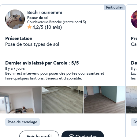
Particulier
Bechir ouiriemmi
Poseur de sol
Coudekerque-Branche (centre nord 3)
4,2/5
(10 avis)
Présentation
Pr
Pose de tous types de sol
Ca
Dernier avis laissé par Carole : 5/5
Der
Il y a 7 jours
Il 
Bechir est intervenu pour poser des portes coulissantes et
Exce
faire quelques finitions. Sérieux et disponible.
les
Pose de carrelage
Po
Voir le profil
Contacter