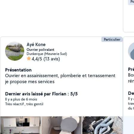
Po
Particulier
Ayé Kone
Ouvrier polivalant
Dunkerque (Meunerie Sud)
4,4/5
(13 avis)
Pr
Présentation
Bon
Ouvrier en assainissement, plomberie et terrassement
rén
je propose mes services
pas de 
so
De
Dernier avis laissé par Florian : 5/5
Il 
Il y a plus de 6 mois
tra
Très réactif , très gentil
du 