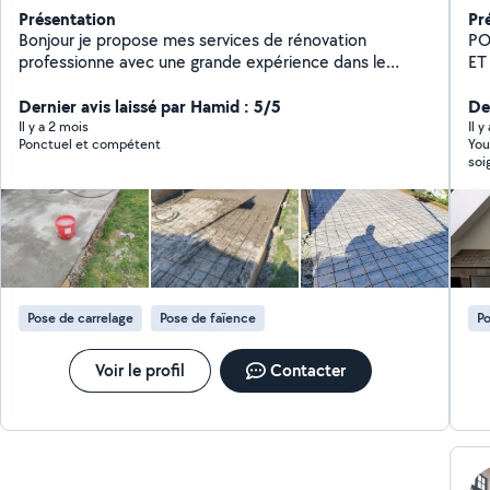
Présentation
Pr
Bonjour je propose mes services de rénovation
PO
professionne avec une grande expérience dans le
ET
domaine plaquiste ,Plafonds, mur, enduit,peinture (la
menuiserie,la plomberie,électricité, carrelage
Dernier avis laissé par Hamid : 5/5
Der
Il y a 2 mois
Il y
Ponctuel et compétent
You
soi
Pose de carrelage
Pose de faïence
Po
Voir le profil
Contacter