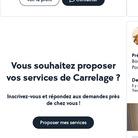
Pr
Bo
Vous souhaitez proposer
Pose de 
Enduit Montage de 
vos services de Carrelage ?
se
De
Il y
Trè
Inscrivez-vous et répondez aux demandes près
de chez vous !
Proposer mes services