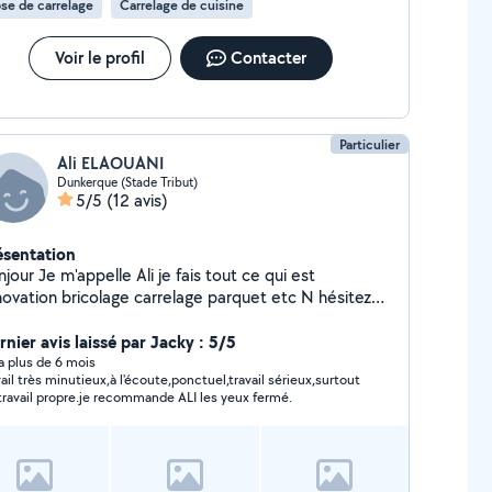
se de carrelage
Carrelage de cuisine
Voir le profil
Contacter
Particulier
Ali ELAOUANI
Dunkerque (Stade Tribut)
5/5
(12 avis)
ésentation
jour Je m'appelle Ali je fais tout ce qui est
ovation bricolage carrelage parquet etc N hésitez
me contacter sept Quatre vingt Cinquante neuf
ixante quinze Quarante neuf Merci
rnier avis laissé par Jacky : 5/5
y a plus de 6 mois
vail très minutieux,à l'écoute,ponctuel,travail sérieux,surtout
travail propre.je recommande ALI les yeux fermé.