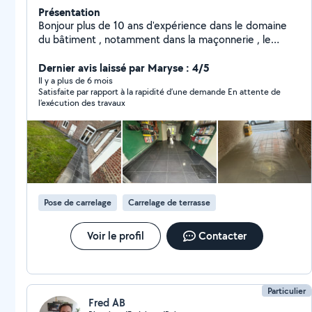
Présentation
Bonjour plus de 10 ans d'expérience dans le domaine
du bâtiment , notamment dans la maçonnerie , le
carrelage , ainsi que le placo . Je vous propose mes
services avec un résultat garantie Je m'efforce chaque
Dernier avis laissé par Maryse : 4/5
jours a fournir un travail de qualité pour que mes clients
Il y a plus de 6 mois
Satisfaite par rapport à la rapidité d’une demande En attente de
soit satisfait . maçonnerie de parpaing , briques ,
l’exécution des travaux
porotherm , ytong terrasse en béton , carrelage
extension de maison construction de maison
individuelles sablage , rejointoiement d'ancienne façade
carrelage sol , mur , extérieur , escalier ect placo ,
cloison , aménagement de comble enduit calicot
N'hésitez pas a me contacter je réalise vos devis
gratuitement dans un délai d'une semaine maximum . A
Pose de carrelage
Carrelage de terrasse
très bientôt. MMC Bâtiment.
Voir le profil
Contacter
Particulier
Fred AB