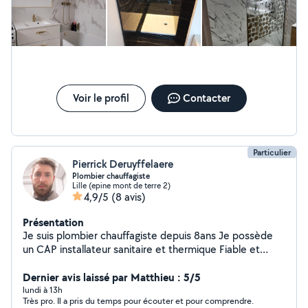
Voir le profil
Contacter
Particulier
Pierrick Deruyffelaere
Plombier chauffagiste
Lille (epine mont de terre 2)
4,9/5
(8 avis)
Présentation
Je suis plombier chauffagiste depuis 8ans Je possède
un CAP installateur sanitaire et thermique Fiable et
respectueux Vous pouvez aussi aller voir mon travail sur
Instagram : Pierrick.plomberie Et n'hésitez pas à me
Dernier avis laissé par Matthieu : 5/5
contacter
lundi à 13h
Très pro. Il a pris du temps pour écouter et pour comprendre.