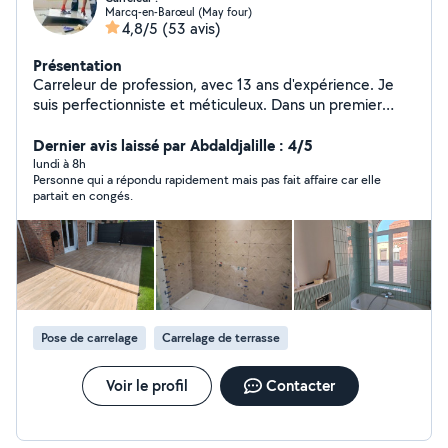
Marcq-en-Barœul (May four)
4,8/5
(53 avis)
Présentation
Carreleur de profession, avec 13 ans d'expérience. Je
suis perfectionniste et méticuleux. Dans un premier
temps, j'effectue une visite. Permettant, d'échanger, de
préciser et d'estimer votre projet. Une fois en accord, je
Dernier avis laissé par Abdaldjalille : 4/5
débute la réalisation dans les meilleurs délais.
lundi à 8h
Personne qui a répondu rapidement mais pas fait affaire car elle
partait en congés.
Pose de carrelage
Carrelage de terrasse
Voir le profil
Contacter