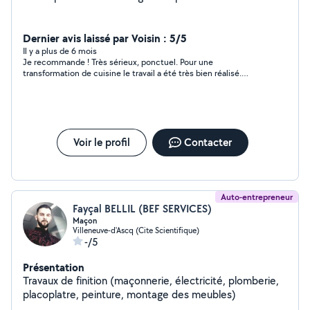
Dernier avis laissé par Voisin : 5/5
Il y a plus de 6 mois
Je recommande ! Très sérieux, ponctuel. Pour une
transformation de cuisine le travail a été très bien réalisé.
(Dépose de sol cuisine, dépose carrelage mural, pose carrelage
au sol et au mur, remplacement prises, ponçage, lissage de
mur). Jimmy et Dylan sont très attentifs aux détails et je
n'hésiterais pas à les solliciter de nouveaux ! :)
Voir le profil
Contacter
Auto-entrepreneur
Fayçal BELLIL (BEF SERVICES)
Maçon
Villeneuve-d'Ascq (Cite Scientifique)
-/5
Présentation
Travaux de finition (maçonnerie, électricité, plomberie,
placoplatre, peinture, montage des meubles)