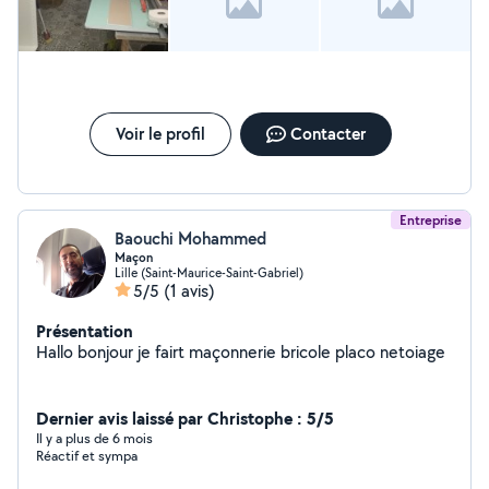
nos numéros et nous a laissé en plan avec la moitié de tout ce
qu'il y avait dans notre garage dans le salon et l'autre moitié
dans le jardin sous la pluie. Personne absolument pas sérieuse
et irrespectueuse. Nous allons d'ailleurs le signaler à la
plateforme. Attention à vous.
Voir le profil
Contacter
Entreprise
Baouchi Mohammed
Maçon
Lille (Saint-Maurice-Saint-Gabriel)
5/5
(1 avis)
Présentation
Hallo bonjour je fairt maçonnerie bricole placo netoiage
Dernier avis laissé par Christophe : 5/5
Il y a plus de 6 mois
Réactif et sympa