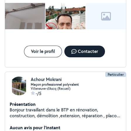
Voir le profil
Contacter
Particulier
Achour Mokrani
Maçon professionnel polyvalent
Villeneuve-d'Ascq (Recueil)
-/5
Présentation
Bonjour travaillant dans le BTP en rénovation,
construction, démolition ,extension, réparation , placo
,enduit ,carrelage , peinture ...... depuis plus de 20 ans
d'expériences mon travail est sérieux et soigné je suis
Aucun avis pour l'instant