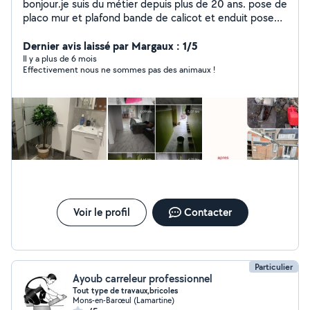
bonjour.je suis du métier depuis plus de 20 ans. pose de
placo mur et plafond bande de calicot et enduit pose
de carrelage sol et mural pose de sanitaires pose de
receveur pose de vasque et meuble pose de WC pose
Dernier avis laissé par Margaux : 1/5
de parquet peinture montage de meuble cablage
Il y a plus de 6 mois
Effectivement nous ne sommes pas des animaux !
électrique avec prise et applique ect.. spécialisé et
équipé pour tous vos travaux. n'hésitez pas à me
contacter pour plus de renseignements. Au plaisir
Voir le profil
Contacter
Particulier
Ayoub carreleur professionnel
Tout type de travaux,bricoles
Mons-en-Barœul (Lamartine)