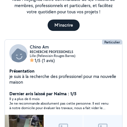
membres, professionnels et particuliers, et facilitez
votre quotidien pour tous vos projets !
M'inscrire
Particulier
Chino Am
RECHERCHE PROFESSIONELS
Lille (Pellevoisin-Rouges Barres)
1/5
(1 avis)
Présentation
je suis à la recherche des professionel pour ma nouvelle
maison
Dernier avis laissé par Naïma : 1/5
Il y a plus de 6 mois
Je ne recommande absolument pas cette personne. Il est venu
à notre domicile pour évaluer les travaux, nous a fait vider le
garage, acheter tout le nécessaire, passé une 1ère couche au
sol pour préparer et avancer sur la pose du carrelage qu'il devait
faire du lendemain, une heure avant le rdv il nous a confirmé
qu'il venait, puis plus rien ! Il ne s'est jamais présenté, a bloqué