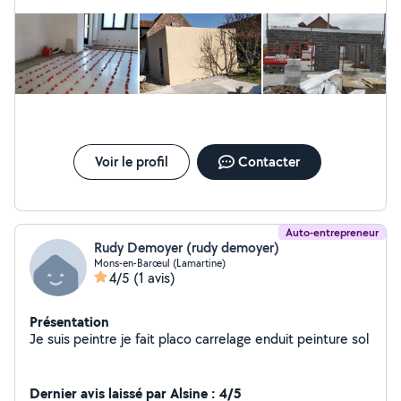
disponible pour réaliser vos travaux d'intérieur et
d'extérieur merci pour votre confiance .
CORDIALEMENT
Voir le profil
Contacter
Auto-entrepreneur
Rudy Demoyer (rudy demoyer)
Mons-en-Barœul (Lamartine)
4/5
(1 avis)
Présentation
Je suis peintre je fait placo carrelage enduit peinture sol
Dernier avis laissé par Alsine : 4/5