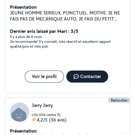
Présentation
JEUNE HOMME SERIEUX, PONCTUEL. MOTIVE. JE NE
FAIS PAS DE MECANIQUE AUTO, JE FAIS DU PETIT
JARDINAGE, DU PETIT BRICOLAGE ET DU NETTOYAGE
DE TERRASSE ET MENAGE. CORDIALEMENT
Dernier avis laissé par Mari : 5/5
Il y a plus de 6 mois
Je recommande! S'y connaît, très réactif et excellent rapport
qualité/prix et très poli.
Voir le profil
Contacter
Particulier
Jerry Jerry
.
Lille (lille centre 11)
4,2/5
(36 avis)
Présentation