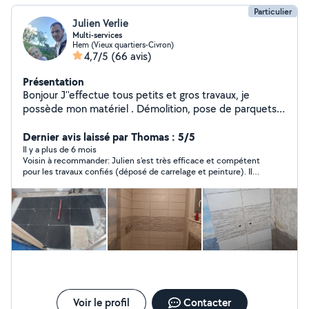
Particulier
Julien Verlie
Multi-services
Hem (Vieux quartiers-Civron)
4,7/5
(66 avis)
Présentation
Bonjour J''effectue tous petits et gros travaux, je
possède mon matériel . Démolition, pose de parquets,
peinture, ossature plaquo, enduit, lissage, montage
meuble, plomberie ,,pose de store, jardinage, pelouse,
Dernier avis laissé par Thomas : 5/5
taille de haie,.... J'ai fait mon experience dans le
Il y a plus de 6 mois
Voisin à recommander: Julien s'est très efficace et compétent
bâtiment en réalisant moi même la rénovation complète
pour les travaux confiés (déposé de carrelage et peinture). Il
de 4 maisons personnelles , je possede donc pas mal
est réactif, ponctuel et aimable. Nous avons été très satisfaits
d'experience dans ce domaine. De plus j'adore bricoler.
du travail réalisé et du contact que nous avons eu.
Je peux également conseiller. A bientôt.
Voir le profil
Contacter