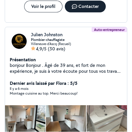
Voir le profil
Contacter
Auto-entrepreneur
Julien Johnston
Plombier-chauffagiste
Villeneuve-d'Ascq (Recueil)
4,9/5
(30 avis)
Présentation
bonjour Bonjour . Âgé de 39 ans, et fort de mon
expérience, je suis à votre écoute pour tous vos travaux
de plomberie-chauffage ainsi que petit électricité et
petits bricolages ... disponible et réactif, si je peux vous
Dernier avis laissé par Flora : 5/5
aider, je le ferais sans hésitation ...0**7()6*
Il y a 6 mois
Montage cuisine au top. Merci beaucoup!
(8**60**7**3//1!!5