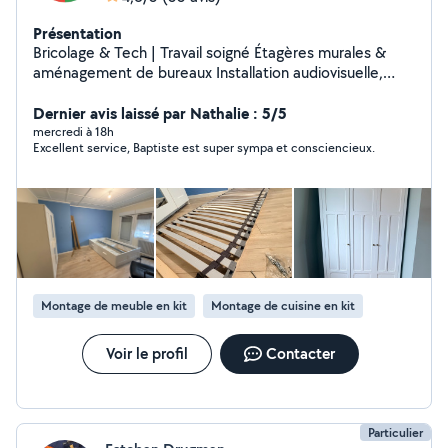
Présentation
Bricolage & Tech | Travail soigné Étagères murales &
aménagement de bureaux Installation audiovisuelle,
domotique & vidéosurveillance Création de sites
internet ️ Bricolages en tout genre Rapide & efficace
Dernier avis laissé par Nathalie : 5/5
Contactez-moi !
mercredi à 18h
Excellent service, Baptiste est super sympa et consciencieux.
Montage de meuble en kit
Montage de cuisine en kit
Voir le profil
Contacter
Particulier