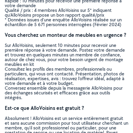
Rapide : 10 minutes pour recevoir une première réponse à
votre demande
Qualité / prix : 4 membres AlloVoisins sur 5* indiquent
qu’AlloVoisins propose un bon rapport qualité/prix
* Données issues d’une enquête AlloVoisins réalisée sur un
échantillon de 5 671 personnes interrogées (Février 2024)
Vous cherchez un monteur de meubles en urgence ?
Sur AlloVoisins, seulement 10 minutes pour recevoir une
première réponse à votre demande. Postez votre demande
et trouvez en quelques minutes un membre de confiance,
autour de chez vous, pour votre besoin urgent de montage
meubles en kit
Consultez les profils des membres, professionnels ou
particuliers, qui vous ont contacté. Présentation, photos de
réalisation, expertises, avis : trouvez l'offreur idéal, adapté à
votre demande et à votre budget.
Conversez ensemble depuis la messagerie AlloVoisins pour
des échanges sécurisés et efficaces grâce aux outils
intégrés.
Est-ce que AlloVoisins est gratuit ?
Absolument ! AlloVoisins est un service entièrement gratuit
et sans aucune commission pour tout utilisateur cherchant un
membre, qu’il soit professionnel ou particulier, pour une
prestation de service ou une location de matériel. Payez