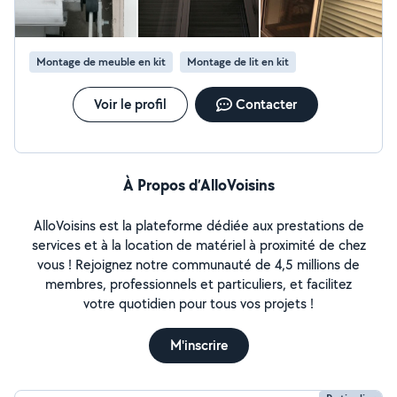
conception/fabrication sur mesure de meubles et
aménagements intérieurs. **Autres services :**
Réparation informatique, électrique, électronique,
Montage de meuble en kit
Montage de lit en kit
électroménager ; travaux de jardinage et extérieur ; aide
au déménagement et petits travaux divers. **Comment
ça se passe ?** Déplacement et diagnostic gratuits.
Voir le profil
Contacter
Présentation d'un devis clair et honnête. Réparation
immédiate ou commande des pièces nécessaires.
Travail soigné à prix raisonnable, pour que chacun s'y
retrouve.
À Propos d’AlloVoisins
AlloVoisins est la plateforme dédiée aux prestations de
services et à la location de matériel à proximité de chez
vous ! Rejoignez notre communauté de 4,5 millions de
membres, professionnels et particuliers, et facilitez
votre quotidien pour tous vos projets !
M'inscrire