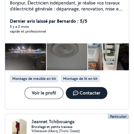
Bonjour, Électricien indépendant, je réalise vos travaux
d'électricité générale : dépannage, renovation, mise en
conformité, remplacement de tableau électrique,
installation de prises, éclairages et lignes dédiées.
Dernier avis laissé par Bernardo : 5/5
J'interviens sur Villeneuve-d'Ascq et les communes
Il y a 2 mois
rapide et profesionnel
voisines. Pour vos événements ( mariages, barbecues,
baptêmes, anniversaires etc.), Ewan's Pro Lighting EI
vous accompagne également pour vos installations
lumineuses festives. Devis gratuit - Intervention rapide
Votre satisfaction , notre priorité.
Montage de meuble en kit
Montage de lit en kit
Voir le profil
Contacter
Particulier
Jeannet Tchibouanga
Bricolage et petits travaux
Villeneuve-d'Ascq (Triolo Ouest)