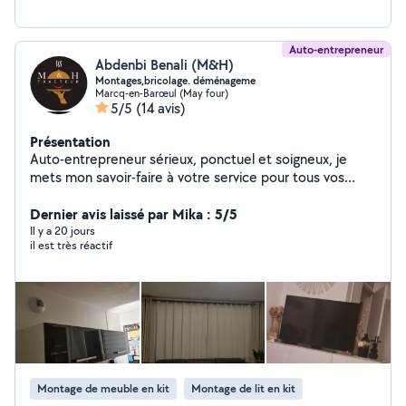
Auto-entrepreneur
Abdenbi Benali (M&H)
Montages,bricolage. déménageme
Marcq-en-Barœul (May four)
5/5
(14 avis)
Présentation
Auto-entrepreneur sérieux, ponctuel et soigneux, je
mets mon savoir-faire à votre service pour tous vos
travaux du quotidien. Je réalise le montage et
démontage de meubles, la fixation de téléviseurs,
Dernier avis laissé par Mika : 5/5
d'étagères, de tringles à rideaux, de stores, de cadres
Il y a 20 jours
il est très réactif
et de divers équipements. J'interviens également pour
les petits travaux de bricolage, l'aide au déménagement
(chargement, déchargement, montage et remontage
des meubles) ainsi que les petits travaux d'électricité,
tels que le remplacement de prises, d'interrupteurs, de
luminaires, l'installation de ventilateurs de plafond et
d'autres équipements électriques simples. Je dispose
de tout le matériel professionnel nécessaire pour
Montage de meuble en kit
Montage de lit en kit
réaliser un travail propre, soigné et de qualité. Sérieux,