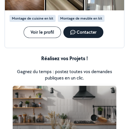
confiance lorsqu’il s’agit d’intervenir pour des petits travaux en
intérieur. Je le recommande sincèrement, il a de grandes
qualités avec de très bonnes connaissances techniques. Il est
également d’une superbe aide lorsqu’il s’agit de de donner un
Montage de cuisine en kit
Montage de meuble en kit
coup de main
Voir le profil
Contacter
Réalisez vos Projets !
Gagnez du temps : postez toutes vos demandes
publiques en un clic.