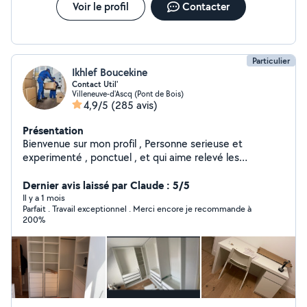
du matériel nécessaire Déplacements rapides dans
Voir le profil
Contacter
Villeneuve-d'Ascq et ses alentours (50 KM). Tarifs
abordables, travail propre et soigné. N'hésitez pas à me
contacter pour plus d'infos.
Particulier
Ikhlef Boucekine
Contact Util'
Villeneuve-d'Ascq (Pont de Bois)
4,9/5
(285 avis)
Présentation
Bienvenue sur mon profil , Personne serieuse et
experimenté , ponctuel , et qui aime relevé les
challenge , Repond a tout type de demande , Loc util le
contact utile dans vos repertoire , , debarras , transport
Dernier avis laissé par Claude : 5/5
, depanage 2 roue quad , Montage demontage de
Il y a 1 mois
Parfait . Travail exceptionnel . Merci encore je recommande à
mobilier.
200%