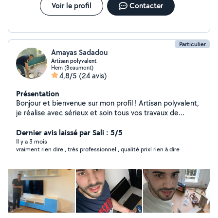
Voir le profil
Contacter
Particulier
Amayas Sadadou
Artisan polyvalent
Hem (Beaumont)
4,8/5
(24 avis)
Présentation
Bonjour et bienvenue sur mon profil ! Artisan polyvalent,
je réalise avec sérieux et soin tous vos travaux de
rénovation et de bricolage. Mes prestations : Peinture
intérieure (murs, plafonds, portes) Pose de parquet, sol
Dernier avis laissé par Sali : 5/5
PVC et stratifié Pose de carrelage Montage et
Il y a 3 mois
vraiment rien dire , très professionnel , qualité prixl rien à dire
installation de cuisines Montage de meubles de toutes
marques Fixation d'étagères, tringles, TV, miroirs, lustres
et luminaires Petits travaux de plomberie et d'électricité
Enduit, rebouchage, finitions et réparations Tous types
de travaux de bricolage et d'aménagement intérieur Je
travaille avec rigueur, ponctualité et le souci du détail
afin de garantir un résultat propre et durable. Je