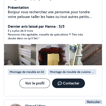
Présentation
Bonjour vous recherchez une personne pour tondre
votre pelouse tailler les haies ou tout autres petits
travaux n hésitez pas à me contacter agement service a
la personne
Dernier avis laissé par Hanna : 5/5
Il y a plus de 6 mois
Personne très agréable, travaille de spécialiste !!! Très très
douée dans ce qu’il fait !
Montage de meuble en kit
Montage de meuble de cuisine en kit
Voir le profil
Contacter
Particulier
Ahmed Idriss