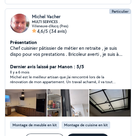
Particulier
Michel Vacher
MULTI SERVICES .
Villeneuve-d'Ascq (Pres)
4,6/5
(34 avis)
Présentation
Chef cuisinier pâtissier de métier en retraite , je suis
dispo pour vos prestations . Bricoleur averti , je suis à
l'aise dans le montage des meubles, agencement de
placard , construction de dressing , réparation de votre
Dernier avis laissé par Manon : 5/5
cyclo , je peux également vous dépanner en électricité,
Il y a 6 mois
Michel est le meilleur artisan que j'ai rencontré lors de la
plomberie, papier peints , placo, peintures, enduits,
rénovation de mon appartement. Un travail acharné, il va tout
menuiserie, jardin et même le montage et l'entretien de
faire pour répondre à votre besoin et pour que le résultat soit le
votre piscine . Bien outillé je suis a votre disposition a
meilleur possible C'est une personne très sympathique, à
moindre cout ...
l'écoute, très respectueux. Une personne de confiance. Le tarif
est très très raisonnable. Michel effectuera l'ensemble des
travaux chez moi désormais! Merci Michel, ma cuisine est
magnifique Ne changez rien
Montage de meuble en kit
Montage de cuisine en kit