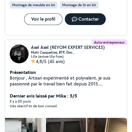
m'adapte à chaque projet et je reste à votre écoute
Montage de meuble en kit
Montage de lit en kit
pour répondre à vos besoins.
Voir le profil
Contacter
Auto-entrepreneur
Axel Axel (REYOM EXPERT SERVICES)
Multi Casquettes, BTP, Élec...
Lille (entree lille fives)
4,8/5
(45 avis)
Présentation
Bonjour , Artisan expérimenté et polyvalent, je suis
passionné par le travail bien fait depuis 2015.
J'interviens pour tous types d'entretien, de réparation
et de travaux à domicile. **Domaines d'intervention :**
Dernier avis laissé par Mika : 5/5
/*Volets roulants, portes de garage, rideaux métalliques
Il y a 20 jours
très réactif et de bon conseil.
: dépannage, motorisation, modernisation,
remplacement à neuf, diagnostic gratuit sur place.
**Travaux & rénovations :** Électricité, plomberie ;
placoplâtre, enduit, peinture, carrelage, faïence ;
parquet, papier peint, finitions diverses ;