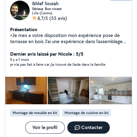
Ikhlef Souiah
Sérieux. Bon vivant
Lille (Centre)
4,7/5
(55 avis)
Présentation
>Je mes a votre disposition mon expérience pose de
terrasse en bois J'ai une expérience dans l'assemblage
des armoires et les dressings > je mes a votre
disposition mon expérience de 10 ans dans le montage
Dernier avis laissé par Nicole : 5/5
tous sortes de meuble, Chambre,pose cuisine .... >Je
Il y a 1 mois
je n'ai pas fait à faire car j'ai trouvé de l'aide dans la famille
suis à votre disposition pour tout lavage automobile à
domicile ou au travail avec 10 ans d'expérience Merci
Montage de meuble en kit
Montage de cuisine en kit
Voir le profil
Contacter