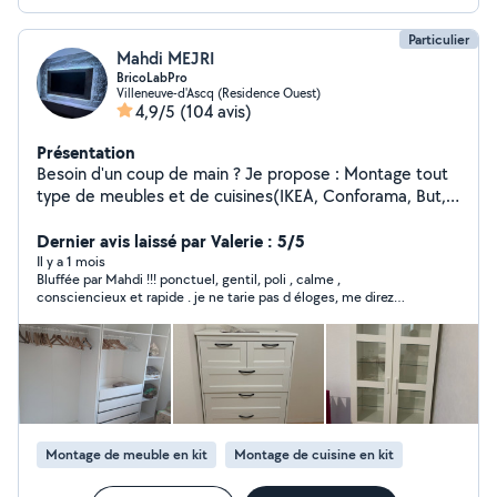
Particulier
Mahdi MEJRI
BricoLabPro
Villeneuve-d'Ascq (Residence Ouest)
4,9/5
(104 avis)
Présentation
Besoin d'un coup de main ? Je propose : Montage tout
type de meubles et de cuisines(IKEA, Conforama, But,
Leroy Merlin, ...) en bois ou métal Petits travaux de
bricolage (pose d'étagères, tringles, fixations murale
Dernier avis laissé par Valerie : 5/5
(tableau, télé, meuble, ...) sur plusieurs types de murs
Il y a 1 mois
Bluffée par Mahdi !!! ponctuel, gentil, poli , calme ,
(placo, béton, béton armé), réparations simples des
consciencieux et rapide . je ne tarie pas d éloges, me direz
meubles, découpe bois (planche, plan de travail, ...)
vous ... Mais Mahdi mérite amplement tous ces qualificatifs .
Dépose et pose de joints silicone salle de bain
Vous pouvez faire appel à ses services , les yeux fermés !!!!
Instalation électrique (luminaires, meuble de salle de
bains, .. .) Petits travaux de peinture (retouches,
rafraîchissement d'une pièce, finitions) Installation des
machines vaisselles et des machines à laver,
raccordement des éviers (siphon et évacuation)
Montage de meuble en kit
Montage de cuisine en kit
Livraison de vos achats et vos colis (magasins, petites
annonces, kit meuble, etc.) Sérieux et ponctuel Équipé