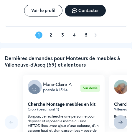
Voir le profil
Contacter
1
2
3
4
5
Page
suivante
Dernières demandes pour Monteurs de meubles à
Villeneuve-d'Ascq (59) et alentours
Marie-Claire P.
K
Sur devis
postée à 15:14
p
Cherche Montage meubles en kit
Cherche
Croix (beaumont 1)
Villeneuve
Bonjour, Je recherche une personne pour
Bonjour, j
déposer et reposer la même cuisine
des meuble
METOD Ikea, avec ajout d'une colonne, d'un
caisson haut et d'un caisson bas + pose de