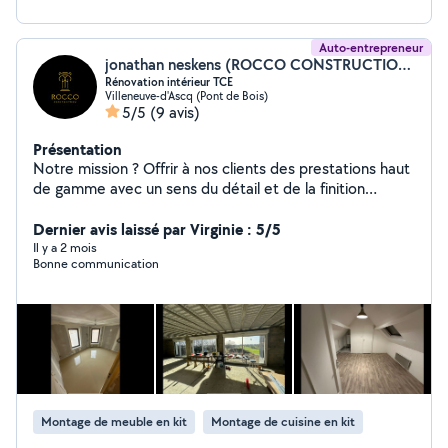
Auto-entrepreneur
jonathan neskens (ROCCO CONSTRUCTION)
Rénovation intérieur TCE
Villeneuve-d'Ascq (Pont de Bois)
5/5
(9 avis)
Présentation
Notre mission ? Offrir à nos clients des prestations haut
de gamme avec un sens du détail et de la finition
irréprochable. Que ce soit pour une rénovation, une
construction neuve ou un projet d'aménagement, nous
Dernier avis laissé par Virginie : 5/5
mettons notre expertise au service de vos exigences.
Il y a 2 mois
Bonne communication
Montage de meuble en kit
Montage de cuisine en kit