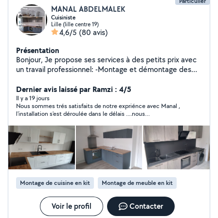
Particulier
MANAL ABDELMALEK
Cuisiniste
Lille (lille centre 19)
4,6/5
(80 avis)
Présentation
Bonjour, Je propose ses services à des petits prix avec
un travail professionnel: -Montage et démontage des
meubles tous types.... - Installer des cuisines,
l'installation de plan de travail et les découpes
Dernier avis laissé par Ramzi : 4/5
nécessaires pour les éviers et les plaques. -
Il y a 19 jours
Nous sommes trés satisfaits de notre expriénce avec Manal ,
L'encastrement et le raccordement des éviers et
l'installation s'est déroulée dans le délais ....nous
mitigeurs. - Pose de tringles à rideaux, stores... -
recommandons vivement Manal A
peinture, enduit... - Joints silicone d'une salle de bains,
lavabo et cuisine... - Pose d'étagères, tableaux, miroirs,
télé,
Montage de cuisine en kit
Montage de meuble en kit
Voir le profil
Contacter