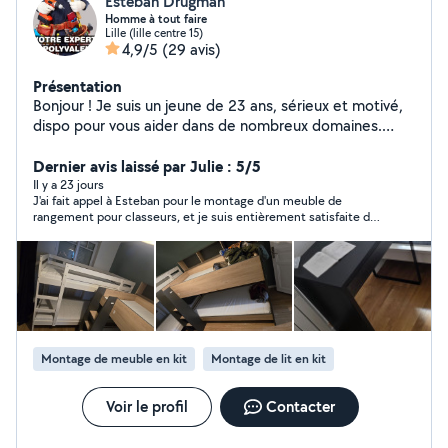
Esteban Drugman
Homme à tout faire
Lille (lille centre 15)
4,9/5
(29 avis)
Présentation
Bonjour ! Je suis un jeune de 23 ans, sérieux et motivé,
dispo pour vous aider dans de nombreux domaines.
Homme a tout faire/couteau suisse je touche un peu a
tout : -Bricolage (montage de meubles, fixations,
Dernier avis laissé par Julie : 5/5
réparations...) -Mécanique légère aussi -Services divers
Il y a 23 jours
J'ai fait appel à Esteban pour le montage d'un meuble de
(aide, manutention, petits travaux ect.) Je suis véhiculé
rangement pour classeurs, et je suis entièrement satisfaite de
et je me déplace avec tout mon matériel ! Disponible
sa prestation. Il s'est montré très réactif dès le premier contact
en semaine comme en week-end. Travail propre,
et est intervenu rapidement. Son travail a été réalisé avec
efficace et toujours avec le sourire ! N'hésitez pas a me
beaucoup de soin et un grand souci du détail. Esteban est
particulièrement méticuleux, ce qui se voit dans la qualité du
contacter ;)
résultat. En plus d'être très professionnel, c'est une personne
très sympathique et agréable. Je recommande Esteban à 100
% pour son sérieux, son efficacité et la qualité de son travail !
Montage de meuble en kit
Montage de lit en kit
Voir le profil
Contacter