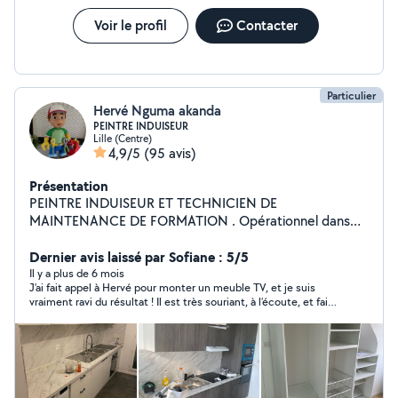
réactif et à l'écoute, je m'engage à respecter les délais
et à assurer votre satisfaction. Devis rapide, tarifs
Voir le profil
Contacter
transparents et intervention avec le plus grand soin.
N'hésitez pas à me contacter, je serai ravi de vous aider.
Particulier
Hervé Nguma akanda
PEINTRE INDUISEUR
Lille (Centre)
4,9/5
(95 avis)
Présentation
PEINTRE INDUISEUR ET TECHNICIEN DE
MAINTENANCE DE FORMATION . Opérationnel dans
plusieurs domaines: - Peinture intérieur, extérieur &
Tapisserie - Électricité - Pose cuisine - Pose parquet et
Dernier avis laissé par Sofiane : 5/5
tout types de soles - Dépannage électroménagère - Et
Il y a plus de 6 mois
J’ai fait appel à Hervé pour monter un meuble TV, et je suis
tout autre type de bricolages
vraiment ravi du résultat ! Il est très souriant, à l’écoute, et fait
un travail d’une grande qualité. Il est minutieux, prend le temps
de bien faire chaque détail et de s’assurer que tout soit parfait.
C’est quelqu’un de solaire, professionnel et passionné par ce
qu’il fait. Je recommande les yeux fermés !