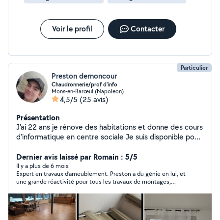
Voir le profil
Contacter
Particulier
Preston dernoncour
Chaudronnerie/prof d'info
Mons-en-Barœul (Napoleon)
4,5/5
(25 avis)
Présentation
J'ai 22 ans je rénove des habitations et donne des cours
d'informatique en centre sociale Je suis disponible pour
les petits et grands travaux
Dernier avis laissé par Romain : 5/5
Il y a plus de 6 mois
Expert en travaux d’ameublement. Preston a du génie en lui, et
une grande réactivité pour tous les travaux de montages,
fixations et lorsqu’il s’agit de trouver des solutions, il y parvient
toujours. Il a plus d’une corde à son arc, et est super bien
équipé en outillage car on sent qu’il est totalement passionné
par le bricolage! C’est quelqu’un pour qui j’ai une grande