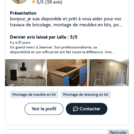
5/5
(38 avis)
Présentation
bonjour, je suis disponible et prêt à vous aider pour vos
travaux de bricolage, montage de meubles en kits, pose
de lustres,... je suis une personne à l'écoute, qui
respecte les délais, soigneux et professionnel. confiez
Dernier avis laissé par Leïla : 5/5
moi vos travaux, et profitez d'un résultat à la hauteur de
Il y a 21 jours
Un grand merci à Jeannet. Son professionnalisme, sa
vos attentes.
disponibilité et son efficacité ont fait toute la différence. Une
prestation au top !
Montage de meuble en kit
Montage de dressing en kit
Voir le profil
Contacter
Particulier