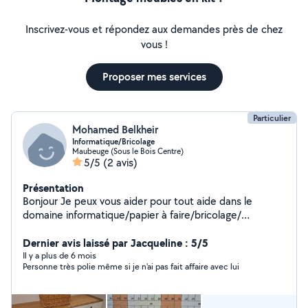
Inscrivez-vous et répondez aux demandes près de chez
vous !
Proposer mes services
Particulier
Mohamed Belkheir
Informatique/Bricolage
Maubeuge (Sous le Bois Centre)
5/5
(2 avis)
Présentation
Bonjour Je peux vous aider pour tout aide dans le
domaine informatique/papier à faire/bricolage/
montage meuble/ location matériel bricolage de tous
types
Dernier avis laissé par Jacqueline : 5/5
Il y a plus de 6 mois
Personne très polie même si je n'ai pas fait affaire avec lui