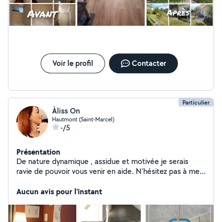
De plus, le montage de meubles en kit peut souvent se
transformer en un casse-tête frustrant. Laissez-moi vous
décharger de ce fardeau en assemblant vos meubles de
manière rapide et précise. Que ce soit une étagère, une
table, un lit ou tout autre meuble en kit, je suis équipé
pour gérer le travail avec efficacité. Mes services
Voir le profil
Contacter
comprennent : - Tonte de pelouse et entretien général
du jardin - Aménagement paysager pour une beauté
naturelle - Montage professionnel de meubles en kit
avec attention aux détails -Pose de parquet
Particulier
Àliss On
Hautmont (Saint-Marcel)
-/5
Présentation
De nature dynamique , assidue et motivée je serais
ravie de pouvoir vous venir en aide. N'hésitez pas à me
contacter !
Aucun avis pour l'instant