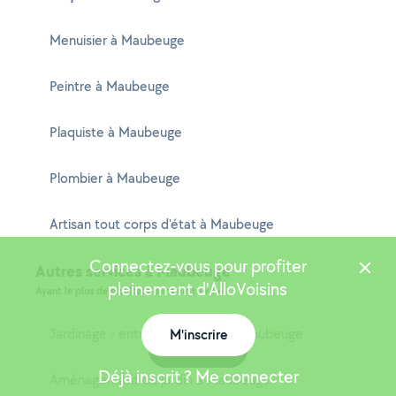
Menuisier à Maubeuge
Peintre à Maubeuge
Plaquiste à Maubeuge
Plombier à Maubeuge
Artisan tout corps d'état à Maubeuge
Connectez-vous pour profiter
Autres services à Maubeuge
pleinement d'AlloVoisins
Ayant le plus de résultats dans cette ville
Jardinage - entretien potager à Maubeuge
M'inscrire
Carte
Déjà inscrit ? Me connecter
Aménagement du jardin à Maubeuge