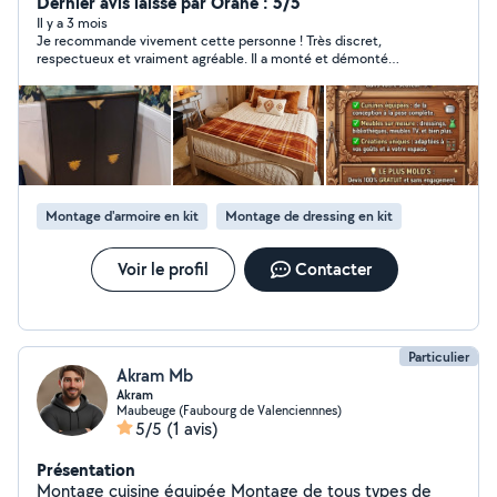
fabrique entre autre des meubles, placards, petit objets
Dernier avis laissé par Orane : 5/5
et recouvrement de marche d'escalier.
Il y a 3 mois
Je recommande vivement cette personne ! Très discret,
respectueux et vraiment agréable. Il a monté et démonté
plusieurs meubles chez moi : l’armoire de ma fille, une
coiffeuse, installé une barre à rideaux qui lui a donné du fil à
retordre 😅 ainsi qu’un luminaire, le tout avec beaucoup de
patience et de professionnalisme. Travail rapide, efficace, très
minutieux et surtout propre. On voit qu’il aime le travail bien
fait. En plus, ses prix sont vraiment raisonnables pour la qualité
de la prestation. C’est une très bonne personne, sérieuse et de
confiance. Je referai appel à lui sans hésiter !
Montage d'armoire en kit
Montage de dressing en kit
Voir le profil
Contacter
Particulier
Akram Mb
Akram
Maubeuge (Faubourg de Valenciennnes)
5/5
(1 avis)
Présentation
Montage cuisine équipée Montage de tous types de