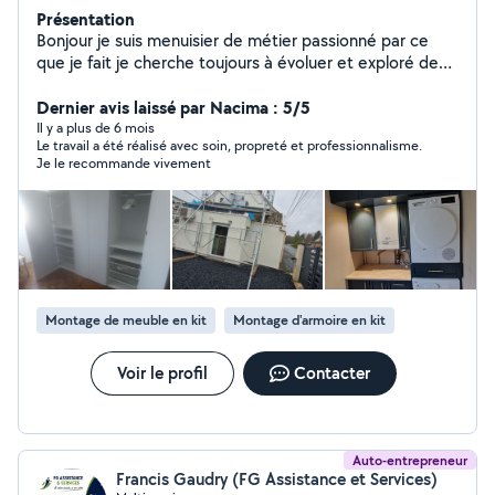
Présentation
Bonjour je suis menuisier de métier passionné par ce
que je fait je cherche toujours à évoluer et exploré de
nouvelle façon, je fait la pose de menuiserie,rénovation
et création d'aménagement sur-mesure ouvert à tout
Dernier avis laissé par Nacima : 5/5
type de projet qui touche le bois. Je fait beaucoup de
Il y a plus de 6 mois
Le travail a été réalisé avec soin, propreté et professionnalisme.
mécanique depuis longtemps je peux entretenir ou faire
Je le recommande vivement
les entretien des véhicules je dispose d'une valise de
diagnostic. Je travaille beaucoup dans le bâtiment et je
peux faire tout type de rénovation dans le bâtiment je
fait du placo, enduit, électricité.
Montage de meuble en kit
Montage d'armoire en kit
Voir le profil
Contacter
Auto-entrepreneur
Francis Gaudry (FG Assistance et Services)