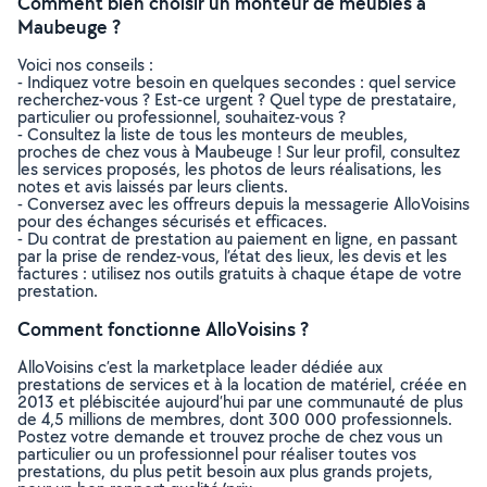
Comment bien choisir un monteur de meubles à
Maubeuge ?
Voici nos conseils :
- Indiquez votre besoin en quelques secondes : quel service
recherchez-vous ? Est-ce urgent ? Quel type de prestataire,
particulier ou professionnel, souhaitez-vous ?
- Consultez la liste de tous les monteurs de meubles,
proches de chez vous à Maubeuge ! Sur leur profil, consultez
les services proposés, les photos de leurs réalisations, les
notes et avis laissés par leurs clients.
- Conversez avec les offreurs depuis la messagerie AlloVoisins
pour des échanges sécurisés et efficaces.
- Du contrat de prestation au paiement en ligne, en passant
par la prise de rendez-vous, l’état des lieux, les devis et les
factures : utilisez nos outils gratuits à chaque étape de votre
prestation.
Comment fonctionne AlloVoisins ?
AlloVoisins c’est la marketplace leader dédiée aux
prestations de services et à la location de matériel, créée en
2013 et plébiscitée aujourd’hui par une communauté de plus
de 4,5 millions de membres, dont 300 000 professionnels.
Postez votre demande et trouvez proche de chez vous un
particulier ou un professionnel pour réaliser toutes vos
prestations, du plus petit besoin aux plus grands projets,