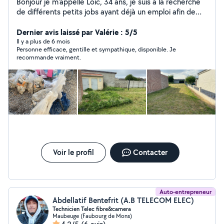
Bonjour je m'appelle Loic, 34 ans, je suis à la recherche
de différents petits jobs ayant déjà un emploi afin de
me permettre de pouvoir compléter mes revenus et
ainsi payer nos travaux de maison étant jeune
Dernier avis laissé par Valérie : 5/5
propriétaire d'une maison en rénovation !
Il y a plus de 6 mois
Personne efficace, gentille et sympathique, disponible. Je
recommande vraiment.
Voir le profil
Contacter
Auto-entrepreneur
Abdellatif Bentefrit (A.B TELECOM ELEC)
Technicien Telec fibre&camera
Maubeuge (Faubourg de Mons)