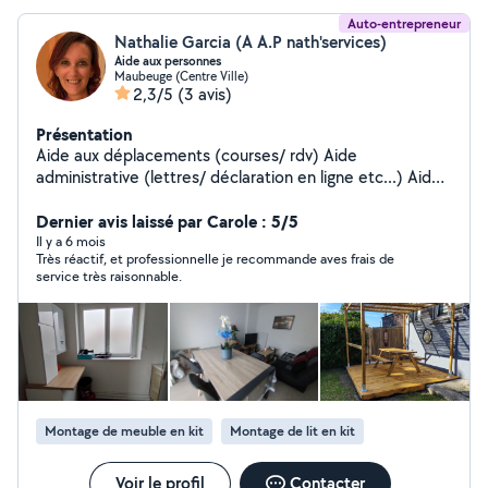
Auto-entrepreneur
Nathalie Garcia (A A.P nath'services)
Aide aux personnes
Maubeuge (Centre Ville)
2,3/5
(3 avis)
Présentation
Aide aux déplacements (courses/ rdv) Aide
administrative (lettres/ déclaration en ligne etc...) Aide
ménagère Montage de meubles en kit Repassage Petit
travaux de bricolage Mon secteur géographique :
Dernier avis laissé par Carole : 5/5
Maubeuge jusqu'à 30km
Il y a 6 mois
Très réactif, et professionnelle je recommande aves frais de
service très raisonnable.
Montage de meuble en kit
Montage de lit en kit
Voir le profil
Contacter