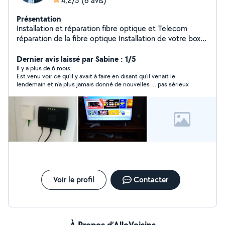
4,2/5
(6 avis)
Présentation
Installation et réparation fibre optique et Telecom
réparation de la fibre optique Installation de votre box
et décodeur internet régale du wifi dans vos appareils
12 ans d'expériences Je fais aussi de l'électricité
Dernier avis laissé par Sabine : 1/5
installation de prise interrupteur et caméra etc..
Il y a plus de 6 mois
Est venu voir ce qu’il y avait à faire en disant qu’il venait le
lendemain et n’a plus jamais donné de nouvelles … pas sérieux
Voir le profil
Contacter
À Propos d’AlloVoisins