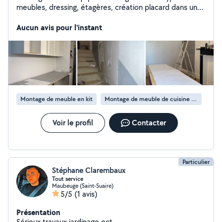
meubles, dressing, étagères, création placard dans un
espace... Création mur Tv design, pose tasseaux et
moulures Tapisserie, petits travaux de rénovation...
Aucun avis pour l'instant
Électricité de base (changement de prises, luminaires,
interrupteurs...) Pose de lustre, plafonnier, rideaux,
miroir et déco murale
Montage de meuble en kit
Montage de meuble de cuisine en kit
Voir le profil
Contacter
Particulier
Stéphane Clarembaux
Tout service
Maubeuge (Saint-Suaire)
5/5
(1 avis)
Présentation
Sérieux travaux jardinage ect