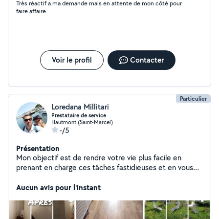
Très réactif a ma demande mais en attente de mon côté pour
faire affaire
Voir le profil
Contacter
Particulier
Loredana Millitari
Prestataire de service
Hautmont (Saint-Marcel)
-/5
Présentation
Mon objectif est de rendre votre vie plus facile en
prenant en charge ces tâches fastidieuses et en vous
permettant de profiter pleinement de votre espace de
vie. Avec des années d'expérience dans l'entretien de
Aucun avis pour l'instant
jardins de toutes tailles et la création d'aménagements
paysagers attrayants, je suis sûr de pouvoir transformer
votre espace extérieur en un havre de paix verdoyant.