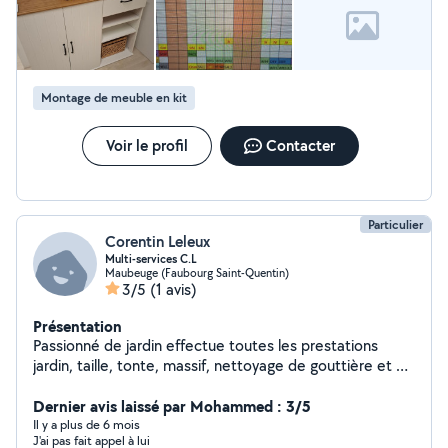
Montage de meuble en kit
Voir le profil
Contacter
Particulier
Corentin Leleux
Multi-services C.L
Maubeuge (Faubourg Saint-Quentin)
3/5
(1 avis)
Présentation
Passionné de jardin effectue toutes les prestations
jardin, taille, tonte, massif, nettoyage de gouttière et de
terrasse mais aussi les petites prestation de bricolage.
Matériels électrique sur batterie pour moins de
Dernier avis laissé par Mohammed : 3/5
nuisance sonore et 0 émission de CO2.
Il y a plus de 6 mois
J'ai pas fait appel à lui