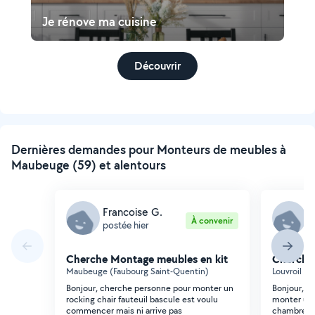
Je rénove ma cuisine
Découvrir
Dernières demandes pour Monteurs de meubles à
Maubeuge (59) et alentours
Francoise G.
M
À convenir
postée hier
p
Cherche Montage meubles en kit
Cherche
Maubeuge (Faubourg Saint-Quentin)
Louvroil (C
Bonjour, cherche personne pour monter un
Bonjour, J
rocking chair fauteuil bascule est voulu
monter un 
commencer mais ni arrive pas
chambre me