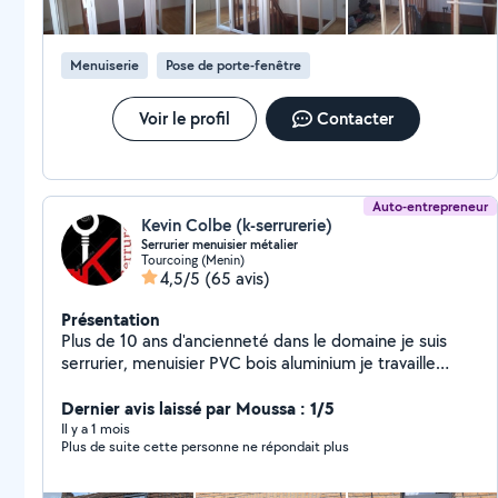
Menuiserie
Pose de porte-fenêtre
Voir le profil
Contacter
Auto-entrepreneur
Kevin Colbe (k-serrurerie)
Serrurier menuisier métalier
Tourcoing (Menin)
4,5/5
(65 avis)
Présentation
Plus de 10 ans d'ancienneté dans le domaine je suis
serrurier, menuisier PVC bois aluminium je travaille
exclusivement avec des produits français spécialisés
également en serrurerie j'interviens sur tout type de
Dernier avis laissé par Moussa : 1/5
porte ,ouverture,réparation,renforcement, adaptation.
Il y a 1 mois
Plus de suite cette personne ne répondait plus
Réparation remplacement de volet
,porte,garage,fenêtre, motorisation électrique solaire
devis gratuit et rapide