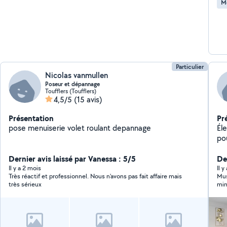
M
Particulier
Nicolas vanmullen
Poseur et dépannage
Toufflers (Toufflers)
4,5/5
(15 avis)
Présentation
Pr
pose menuiserie volet roulant depannage
Él
pou
ra
Dernier avis laissé par Vanessa : 5/5
quali
De
to
Il y a 2 mois
Il 
Très réactif et professionnel. Nous n'avons pas fait affaire mais
Mus
très sérieux
min
app