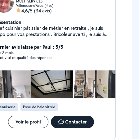
MULTI SERVICES .
Villeneuve-d'Ascq (Pres)
4,6/5
(34 avis)
ésentation
f cuisinier pâtissier de métier en retraite , je suis
po pour vos prestations . Bricoleur averti , je suis à
aise dans le montage des meubles, agencement de
card , construction de dressing , réparation de votre
nier avis laissé par Paul : 5/5
clo , je peux également vous dépanner en électricité,
 a 2 mois
ctivité et qualité des réponses
mberie, papier peints , placo, peintures, enduits,
nuiserie, jardin et même le montage et l'entretien
votre piscine . Bien outillé je suis a votre disposition
oindre cout ...
enuiserie
Pose de baie vitrée
Voir le profil
Contacter