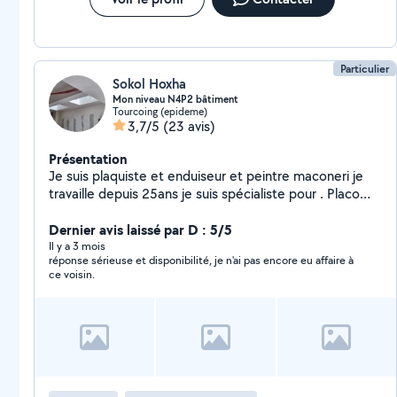
Particulier
Sokol Hoxha
Mon niveau N4P2 bâtiment
Tourcoing (epideme)
3,7/5
(23 avis)
Présentation
Je suis plaquiste et enduiseur et peintre maconeri je
travaille depuis 25ans je suis spécialiste pour . Placo
enduit peinture maçonerie façde enduit ç. Pour me
contacter
Dernier avis laissé par D : 5/5
Il y a 3 mois
réponse sérieuse et disponibilité, je n'ai pas encore eu affaire à
ce voisin.