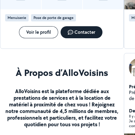
Menuiserie
Pose de porte de garage
M
Voir le profil
Contacter
À Propos d’AlloVoisins
Pr
AlloVoisins est la plateforme dédiée aux
Présentatio
prestations de services et à la location de
de 
matériel à proximité de chez vous ! Rejoignez
Compétenc
notre communauté de 4,5 millions de membres,
Chang
De
lustres Pose d'une
Il y
professionnels et particuliers, et facilitez votre
Je 
meubles Montage 
quotidien pour tous vos projets !
com
mesure. Pose de
moi
Insta