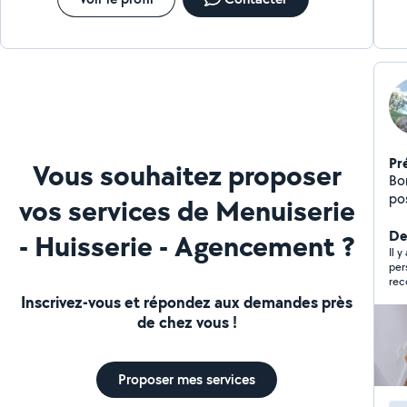
Pr
Vous souhaitez proposer
Bon
possèd
vos services de Menuiserie
peinture
me
De
- Huisserie - Agencement ?
tai
Il 
per
bâtiment en r
rec
co
Inscrivez-vous et répondez aux demandes près
pas
de chez vous !
bri
Proposer mes services