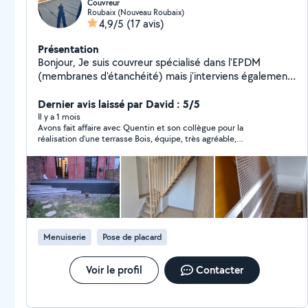
Couvreur
Roubaix (Nouveau Roubaix)
4,9/5
(17 avis)
Présentation
Bonjour, Je suis couvreur spécialisé dans l'EPDM
(membranes d'étanchéité) mais j'interviens également
sur tous types de couverture ainsi qu'en menuiserie,
aussi bien intérieure qu'extérieure
Dernier avis laissé par David : 5/5
Il y a 1 mois
Avons fait affaire avec Quentin et son collègue pour la
réalisation d’une terrasse Bois, équipe, très agréable,
ponctuelle, efficace, travail, soigné et de qualité très satisfait,
je recommande des yeux fermés
Menuiserie
Pose de placard
Voir le profil
Contacter