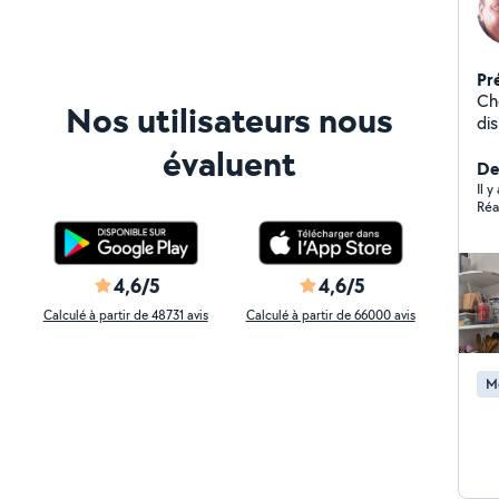
Pr
Che
Nos utilisateurs nous
dis
l'
évaluent
pla
Der
cy
Il y
Réa
plo
me
de 
a m
4,6/5
4,6/5
Calculé à partir de 48731 avis
Calculé à partir de 66000 avis
M