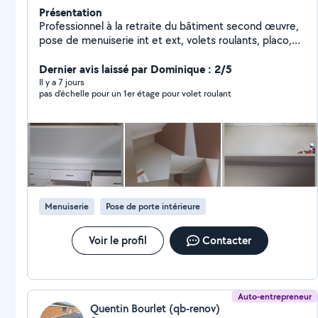
Présentation
Professionnel à la retraite du bâtiment second œuvre,
pose de menuiserie int et ext, volets roulants, placo,
cuisine équipée, assemblage de meubles en kit,
fabrication sur mesure de rangement, et divers
Dernier avis laissé par Dominique : 2/5
bricolages de la maison.
Il y a 7 jours
pas d'échelle pour un 1er étage pour volet roulant
Menuiserie
Pose de porte intérieure
Voir le profil
Contacter
Auto-entrepreneur
Quentin Bourlet (qb-renov)