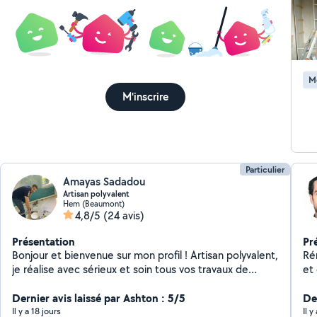
Merci encore. 
papi
fut
Re
remp
va
Répa
M
flexibles... Ins
M'inscrire
ramb
Ja
Particulier
Amayas Sadadou
Artisan polyvalent
Hem (Beaumont)
4,8/5
(24 avis)
Présentation
Pr
Bonjour et bienvenue sur mon profil ! Artisan polyvalent,
Ré
je réalise avec sérieux et soin tous vos travaux de
et 
rénovation et de bricolage. Mes prestations : Peinture
intérieure (murs, plafonds, portes) Pose de parquet,
Dernier avis laissé par Ashton : 5/5
De
sol PVC et stratifié Pose de carrelage Montage et
Il y a 18 jours
Il 