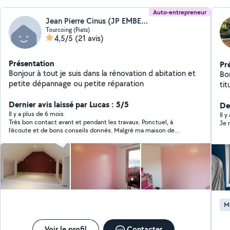
Auto-entrepreneur
Jean Pierre Cinus (JP EMBELLISSEMENT)
Tourcoing (Piats)
4,5/5
(21 avis)
Présentation
Pr
Bonjour à tout je suis dans la rénovation d abitation et
Bonjour, Menuisie
petite dépannage ou petite réparation
ti
ex
Dernier avis laissé par Lucas : 5/5
to
Der
Il y a plus de 6 mois
Je réa
Il y
Très bon contact avant et pendant les travaux. Ponctuel, à
Je 
fe
l’écoute et de bons conseils donnés. Malgré ma maison de
me
1930 qui a donné du fil à retordre, le résultat est celui que
int
j’attendais. Merci Jean Pierre et Jeremy
Petit
Tra
jar
ent
pon
M
pro
satisfacti
dis
Voir le profil
Contacter