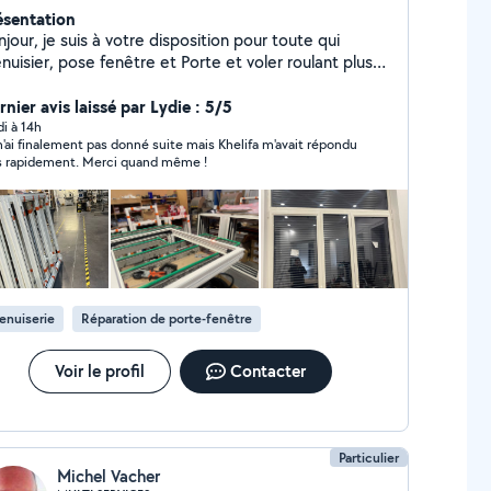
ésentation
jour, je suis à votre disposition pour toute qui
uisier, pose fenêtre et Porte et voler roulant plus
paration, changement des vitres. changement
arer et serrure.
nier avis laissé par Lydie : 5/5
di à 14h
n'ai finalement pas donné suite mais Khelifa m'avait répondu
s rapidement. Merci quand même !
enuiserie
Réparation de porte-fenêtre
Voir le profil
Contacter
Particulier
Michel Vacher