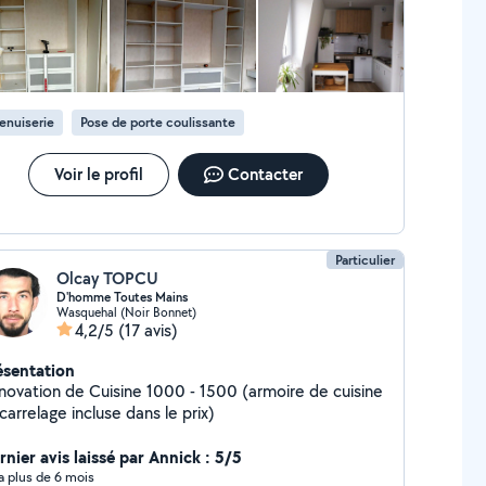
Je n'hésiterai pas à vous 0 contacter pour de
er peint panoramique. Pose de plynthes.
ures demandes.
mplacement d'un robinet montage et
lacement de radiateur. Montage de meubles
sque Fixation de pare-baignoire Fixation support TV
ration en cas de fuite d'eau Changement de
enuiserie
Pose de porte coulissante
tallation de ventilateur électrique Pose de
arde ou de barres d'appui Pose de verrou
rdinage
Voir le profil
Contacter
Particulier
Olcay TOPCU
D'homme Toutes Mains
Wasquehal (Noir Bonnet)
4,2/5
(17 avis)
ésentation
novation de Cuisine 1000 - 1500 (armoire de cuisine
carrelage incluse dans le prix)
rnier avis laissé par Annick : 5/5
y a plus de 6 mois