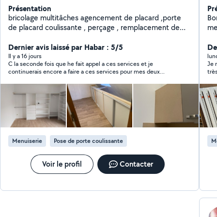
Présentation
Pr
bricolage multitâches agencement de placard ,porte
Bon
de placard coulissante , perçage , remplacement de
men
luminaires ,montage meubles, dressings, creation
ré
dressing sur mesures ,création de carres potagers et
Dernier avis laissé par Habar : 5/5
rép
Der
jardinières sur mesures etc ; soigneux et ponctuel pas
Il y a 16 jours
lun
C la seconde fois que he fait appel a ces services et je
Je 
de peinture ni carrelage
continuerais encore a faire a ces services pour mes deux
trè
prochains meubles. Mr Pierre B, je le recommande vivement.
Menuiserie
Pose de porte coulissante
M
Voir le profil
Contacter