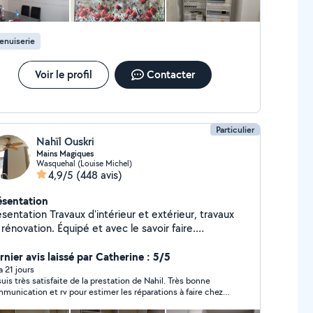
enuiserie
Voir le profil
Contacter
Particulier
Nahïl Ouskri
Mains Magiques
Wasquehal (Louise Michel)
4,9/5
(448 avis)
ésentation
n Travaux d'intérieur et extérieur, travaux
rénovation. Équipé et avec le savoir faire.
es: Remplacements de prises électriques
ement d'ampoules Branchement et fixation de
rnier avis laissé par Catherine : 5/5
 applique murale Montage de
 a 21 jours
suis très satisfaite de la prestation de Nahil. Très bonne
de cuisine Création de dressing sur
munication et rv pour estimer les réparations à faire chez
 tringle à rideaux Plomberie.
. Très sympathique et bon contact. Je recommande Nahil.
llation de meubles vasque. Peinture. Tapisserie et