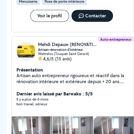
Menuiserie
Pose de porte intérieure
Voir le profil
Contacter
Auto-entrepreneur
Mehdi Depauw (RENOVATION BATIMENT DU NORD)
Artisan rénovation d'intérieur
Wattrelos (Touquet-Saint Gerard)
4,6/5
(15 avis)
Présentation
Artisan auto entrepreneur rigoureux et réactif dans la
rénovation intérieure et extérieure depuis + 20 ans.
Mes domaines de compétences sont la menuiserie,
tous revêtements de sols, la plâtrerie, le bardage,
Dernier avis laissé par Barwako : 5/5
l'électricité, la plomberie, pose de cuisine et salle de
Il y a plus de 6 mois
bon travail, sérieux
bain, terrasses....