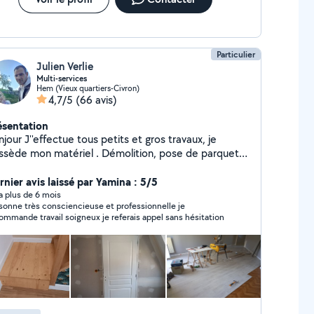
Particulier
Julien Verlie
Multi-services
Hem (Vieux quartiers-Civron)
4,7/5
(66 avis)
ésentation
jour J''effectue tous petits et gros travaux, je
e mon matériel . Démolition, pose de parquets,
, ossature plaquo, enduit, lissage, montage
uble, plomberie ,,pose de store, jardinage, pelouse,
rnier avis laissé par Yamina : 5/5
lle de haie,.... J'ai fait mon experience dans le
y a plus de 6 mois
sonne très consciencieuse et professionnelle je
éalisant moi même la rénovation
ommande travail soigneux je referais appel sans hésitation
mplète de 4 maisons personnelles , je possede donc
 mal d'experience dans ce domaine. De plus j'adore
coler. Je peux également conseiller. A bientôt.