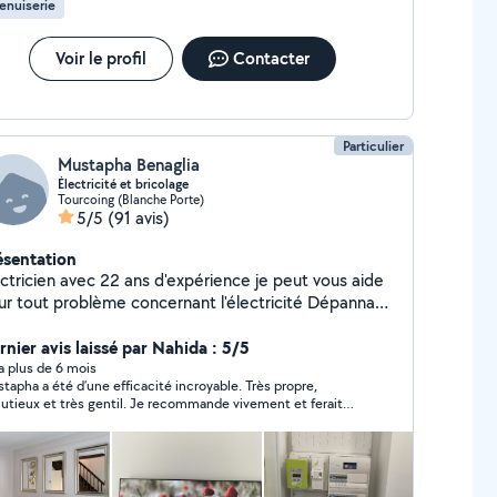
enuiserie
Voir le profil
Contacter
Particulier
Mustapha Benaglia
Électricité et bricolage
Tourcoing (Blanche Porte)
5/5
(91 avis)
ésentation
ectricien avec 22 ans d'expérience je peut vous aide
r tout problème concernant l'électricité Dépannage
pide, domotique, alarmes, etc un par électricien
fié. électricien avec plus années d'expérience. Et
rnier avis laissé par Nahida : 5/5
us ce qui es manuel.dans le bricolage
y a plus de 6 mois
tapha a été d’une efficacité incroyable. Très propre,
utieux et très gentil. Je recommande vivement et ferait
elle à ses services si j’en ai besoin.