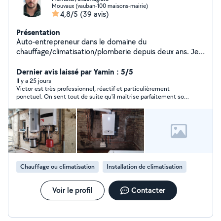
Mouvaux (vauban-100 maisons-mairie)
4,8/5
(39 avis)
Présentation
Auto-entrepreneur dans le domaine du
chauffage/climatisation/plomberie depuis deux ans. Je
peux intervenir dans toute la région nord-pas-de-calais.
Dernier avis laissé par Yamin : 5/5
Il y a 25 jours
Victor est très professionnel, réactif et particulièrement
ponctuel. On sent tout de suite qu'il maîtrise parfaitement son
sujet et qu'il sait de quoi il parle.
Chauffage ou climatisation
Installation de climatisation
Voir le profil
Contacter