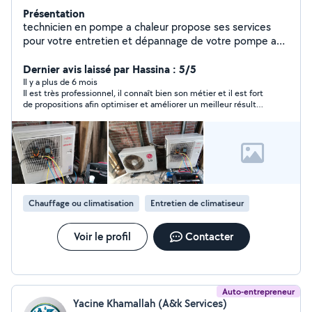
Présentation
technicien en pompe a chaleur propose ses services
pour votre entretien et dépannage de votre pompe a
chaleur air air ou air eau. Je peux également vous
installez votre climatisation et mettre en service.
Dernier avis laissé par Hassina : 5/5
Disponible appelé directement j'ai laissé mon numéro
Il y a plus de 6 mois
Il est très professionnel, il connaît bien son métier et il est fort
de téléphone sur la photo de mes réalisations.
de propositions afin optimiser et améliorer un meilleur résultat.
Je recommande vivement
Chauffage ou climatisation
Entretien de climatiseur
Voir le profil
Contacter
Auto-entrepreneur
Yacine Khamallah (A&k Services)