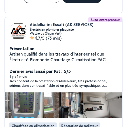
Auto-entrepreneur
Abdelkarim Essafi (AK SERVICES)
Électricien plombier plaquiste
Wattrelos (Sapin Vert)
4,7/5
(73 avis)
Présentation
Artisan qualifié dans les travaux d'intérieur tel que :
Électricité Plomberie Chauffage Climatisation PAC
Revêtements de sol (parquet et lino) Plaquiste +
enduits et finition Peinture. Je reste joignable N'hesitez
Dernier avis laissé par Pat : 5/5
pas a me contacter directement
Il y a 1 mois
Très content de la prestation d ‘Abdelkarim, très professionnel,
sérieux dans son travail fiable et en plus très sympathique, très
bon Voisin à conseiller
Chauffage ou climatisation
Réparation de radiateur