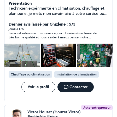
Présentation
Technicien expérimenté en climatisation, chauffage et
plomberie, je mets mon savoir-faire à votre service pour
tous vos travaux d'installation, d'entretien, de
dépannage et de réparation. Spécialisé dans les
Dernier avis laissé par Ghizlene : 5/5
pompes à chaleur, climatiseurs, chaudières, réseaux de
jeudi à 17h
Sassi est intervenu chez nous ce jour . Il a réalisé un travail de
plomberie et sanitaires, j'interviens avec sérieux,
très bonne qualité et nous a aider à mieux penser notre
réactivité et professionnalisme. Mon objectif est de
installation. Intervention rapide , pas de tralala. Professionnel
vous proposer des solutions fiables, durables et
fiable, réactif et efficace. Je recommande sans hésiter
adaptées à vos besoins. Disponible pour les particuliers
et les professionnels, n'hésitez pas à me contacter pour
un devis ou un dépannage rapide.
Chauffage ou climatisation
Installation de climatisation
Voir le profil
Contacter
Auto-entrepreneur
Victor Houzet (Houzet Victor)
Plombier/chauffagiste