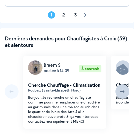
1
2
3
Page
suivante
Dernières demandes pour Chauffagistes à Croix (59)
et alentours
Braem S.
A
À convenir
postée à 14:09
p
Cherche Chauffage - Climatisation
Cherche 
Roubaix (Sainte-Elisabeth Nord)
Mouvaux (d
Bonjour, Je recherche un chauffagiste
Bonjour, j
confirmé pour me remplacer une chaudiére
à condensa
au gaz murale dans une maison au rdc dans
le quartier de la rue des Arts J ai la
chaudière neuve prete Si ça vos interresse
contactez moi rapidement MERCI