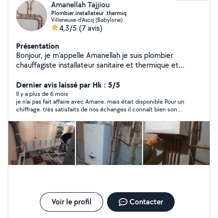
Amanellah Tajjiou
Plombier.installateur .thermiq
Villeneuve-d'Ascq (Babylone)
4,3/5
(7 avis)
Présentation
Bonjour, je m'appelle Amanellah je suis plombier
chauffagiste installateur sanitaire et thermique et
chercheur de fuite de gaz. Je suis disponible pour vos
chantiers ou vos travaux. Je me déplace dans la région
Dernier avis laissé par Hk : 5/5
lilloise mais je peux élargir ma zone d'intervention. Je
Il y a plus de 6 mois
je n'ai pas fait affaire avec Amane. mais était disponible Pour un
reste à votre disposition pour tout renseignement.
chiffrage. très satisfaits de nos échanges il connaît bien son
Cordialement.
travail. a recommander sans hésitation
Voir le profil
Contacter