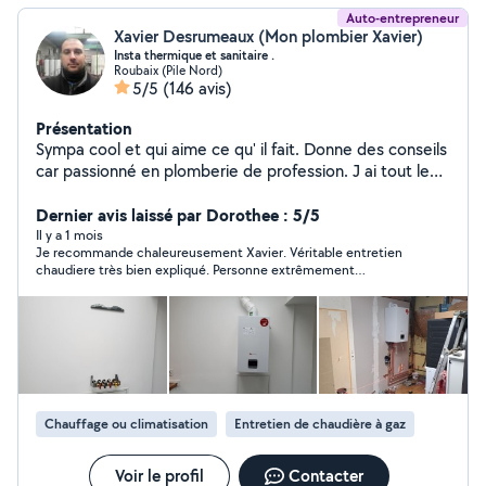
Auto-entrepreneur
Xavier Desrumeaux (Mon plombier Xavier)
Insta thermique et sanitaire .
Roubaix (Pile Nord)
5/5
(146 avis)
Présentation
Sympa cool et qui aime ce qu' il fait. Donne des conseils
car passionné en plomberie de profession. J ai tout le
matériel du plombier. N hésitez pas à me demander
mes coordonnées. Je ne fais pas dans le bricolage
Dernier avis laissé par Dorothee : 5/5
comme certains ici... professionnel. Je laisse mon
Il y a 1 mois
Je recommande chaleureusement Xavier. Véritable entretien
numéro o6 6o o4 16 o6 plus simple et plus rapide.
chaudiere très bien expliqué. Personne extrêmement
sympatique honnete et respectueuse. Prestation haut de
gamme pour un tarif raisonnable. J ai trouvé mon plombier
attitré. Un grand merci !
Chauffage ou climatisation
Entretien de chaudière à gaz
Voir le profil
Contacter