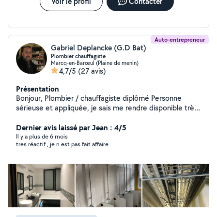
Voir le profil
Contacter
Auto-entrepreneur
Gabriel Deplancke (G.D Bat)
Plombier chauffagiste
Marcq-en-Barœul (Plaine de menin)
4,7/5
(27 avis)
Présentation
Bonjour, Plombier / chauffagiste diplômé Personne
sérieuse et appliquée, je sais me rendre disponible très
rapidement pour les urgences. Je vous propose mes
services pour : -création ou extension d'installation
Dernier avis laissé par Jean : 4/5
(sanitaire ou chauffage) -remplacement robinetterie,
Il y a plus de 6 mois
tres réactif , je n est pas fait affaire
cumulus, chaudière -création ou embellissement salle
de bain -recherche de fuite et réparation -débouchage
canalisation -remplacement WC Devis gratuit et
garantie décennales Au plaisir, Gabriel