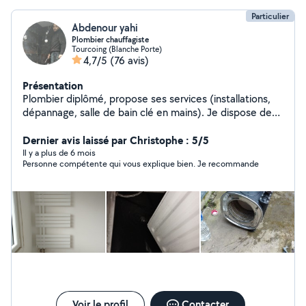
Particulier
Abdenour yahi
Plombier chauffagiste
Tourcoing (Blanche Porte)
4,7/5
(76 avis)
Présentation
Plombier diplômé, propose ses services (installations,
dépannage, salle de bain clé en mains). Je dispose de
nombreuses années d'expériences et de tout le
matériel du plombier, me contacter pour plus de photos
Dernier avis laissé par Christophe : 5/5
de mes travaux ou pour tout renseignement
Il y a plus de 6 mois
Personne compétente qui vous explique bien. Je recommande
complémentaire.
Voir le profil
Contacter