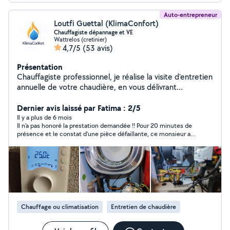
Auto-entrepreneur
Loutfi Guettal (KlimaConfort)
Chauffagiste dépannage et VE
Wattrelos (cretinier)
4,7/5
(53 avis)
Présentation
Chauffagiste professionnel, je réalise la visite d'entretien
annuelle de votre chaudière, en vous délivrant
l'attestation d'entretien en bonne et due forme. Je vous
dépanne également en cas de panne totale, chauffage,
Dernier avis laissé par Fatima : 2/5
eau chaude. Je vous conseille et réponds à vos
Il y a plus de 6 mois
Il n'a pas honoré la prestation demandée !! Pour 20 minutes de
questions concernant votre confort thermique.
présence et le constat d'une pièce défaillante, ce monsieur a
perçu 60€ !!!
Chauffage ou climatisation
Entretien de chaudière