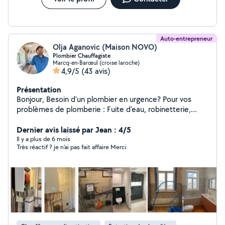
Auto-entrepreneur
Olja Aganovic (Maison NOVO)
Plombier Chauffagiste
Marcq-en-Barœul (croise laroche)
4,9/5
(43 avis)
Présentation
Bonjour, Besoin d'un plombier en urgence? Pour vos
problèmes de plomberie : Fuite d'eau, robinetterie,
débouchage de canalisations et sanitaires Devis gratuit.
Intervention rapide et expertise assurées J'interviens
Dernier avis laissé par Jean : 4/5
pour un dépannage à domicile et pour vos installations
Il y a plus de 6 mois
Très réactif ? je n’ai pas fait affaire Merci
de cuisine, salle de bain et sanitaires Zone
d'intervention : métropole lilloise