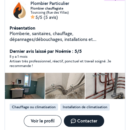
Plombier Particulier
Plombier chauffagiste
Tourcoing (Rue des Villas)
5/5
(5 avis)
Présentation
Plomberie, sanitaires, chauffage,
dépannages/débouchages, installations et
remplacements de chaudières gaz, de chauffe-eau,
d'adoucisseurs, et pose de climatisations. Plomberie
Dernier avis laissé par Noémie : 5/5
des cuisines, projets d'aménagements des buanderies,
Il y a 1 mois
Artisan très professionnel, réactif, ponctuel et travail soigné. Je
projets de salles de bains. Sollicitez-moi en direct
recommande !
(référencé sur gmaps), le conseil est gratuit, le devis
aussi !
Chauffage ou climatisation
Installation de climatisation
Voir le profil
Contacter