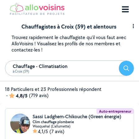
Chauffagistes à Croix (59) et alentours
Trouvez rapidement le chauffagiste qu'il vous faut avec
AlloVoisins ! Visualisez les profils de nos membres et
contactez-les !
Chauffage - Climatisation
Reche
à Croix (59)
18 Particuliers et 23 Professionnels répondent
-
4,8/5
(719 avis)
Auto-entrepreneur
Sassi Ladghem-Chikouche (Green énergie)
Clim chauffage plomberie
Wasquehal (L'allumette)
4,1/5
(7 avis)