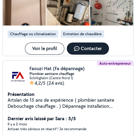
l'entretien de chaudière avec délivrance d'attestation
d'entretien. - Consultez régulièrement mes photos. Je
vous garantie un travail minutieux, tout cela dans les règles
de l'art.
Chauffage ou climatisation
Entretien de chaudière
Voir le profil
Contacter
Auto-entrepreneur
Faouzi Hat (Fa dépannage)
Plombier sanitaire chauffage
Schiltigheim (Centre Nord 1)
4,2/5
(24 avis)
Présentation
Artsîan de 15 ans de expérience ( plombier sanitaire
Debouchage chauffage . ) Dépannage installation
plomberie, chauffage, sanitaire : - installation ballon eau
chaude électrique - Dépannage chaudière gaz murale et
Dernier avis laissé par Sara : 5/5
installation - recherche de fuite sur tout installation cuivre,
Il y a 2 mois
Artisan très sérieux et réactif ! Je recommande
P.E.R., multicouche - installation WC, mitigeur, évier,