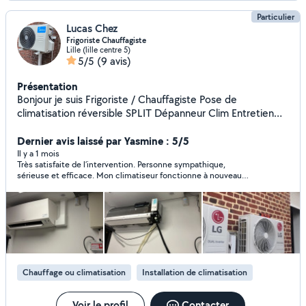
Particulier
Lucas Chez
Frigoriste Chauffagiste
Lille (lille centre 5)
5/5
(9 avis)
Présentation
Bonjour je suis Frigoriste / Chauffagiste Pose de
climatisation réversible SPLIT Dépanneur Clim Entretien
Chaudiere /depannage Fuite réparation / création
Dernier avis laissé par Yasmine : 5/5
d'arrivée d'eau Et tout autre chose sur demande
Il y a 1 mois
Très satisfaite de l’intervention. Personne sympathique,
sérieuse et efficace. Mon climatiseur fonctionne à nouveau
correctement après son passage. Je recommande
Chauffage ou climatisation
Installation de climatisation
Voir le profil
Contacter