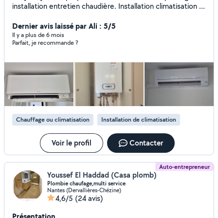
installation entretien chaudière. Installation climatisation &
pompe à chaleur Depannage &installation sanitaire
chauffage. Desembouage radiateur plancher chauffant.
Dernier avis laissé par Ali : 5/5
Installation et mise en service CLIMATISATION
Il y a plus de 6 mois
Parfait, je recommande ?
Robineterie cumulus débouchage fuite. Dispo 7/7
déplacement et devis gratuit. TEL :O7 83 05 40 37
Chauffage ou climatisation
Installation de climatisation
Voir le profil
Contacter
Auto-entrepreneur
Youssef El Haddad (Casa plomb)
Plombie chaufage,multi service
Nantes (Dervallières-Chézine)
4,6/5
(24 avis)
Présentation