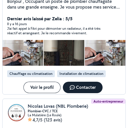
Bonjour , Occupant un poste de plombier chauffagiste
dans une grande enseigne. Je vous propose mes services
de dépannages , installation, mise en service de tout type
d'équipement thermique. Réglage et régulation .
Dernier avis laissé par Zelia : 5/5
Installation de chaudière, climatisation. Alimentation en
Il y a 16 jours
J'ai fait appel à Fikri pour démonter un radiateur, il a été très
eau tout ce qui est en rapport avec le confort de votre
réactif et arrangeant. Je le recommande vivement.
maison . Je propose également mes services pour vous
aider à améliorer vos factures d'énergie. O778701929
Chauffage ou climatisation
Installation de climatisation
Voir le profil
Contacter
Auto-entrepreneur
Nicolas Lovas (NBL Plomberie)
Plombier-CVC / TCE
La Mulatière (Le Roule)
4,7/5
(123 avis)