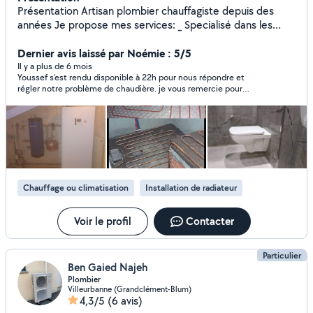
Présentation Artisan plombier chauffagiste depuis des
années Je propose mes services: _ Specialisé dans les
depannages et les fuites en tout genre _Renovation salle
de bain (avec carlage) _Remplacement appareils
Dernier avis laissé par Noémie : 5/5
sanitaires, chaudière gaz , radiateur,ect..... _Soudeur cuivre
Il y a plus de 6 mois
Youssef s'est rendu disponible à 22h pour nous répondre et
et acier -poser pompe à chaleur granul Électricité Gaz
régler notre problème de chaudière. je vous remercie pour
MULTI SERVICES *Pose meuble cuisine *Pose parquet
votre efficacité et votre disponibilité.
(tous les types) *Pose carrelage *Pinture Devis gratuit
Chauffage ou climatisation
Installation de radiateur
Voir le profil
Contacter
Particulier
Ben Gaied Najeh
Plombier
Villeurbanne (Grandclément-Blum)
4,3/5
(6 avis)