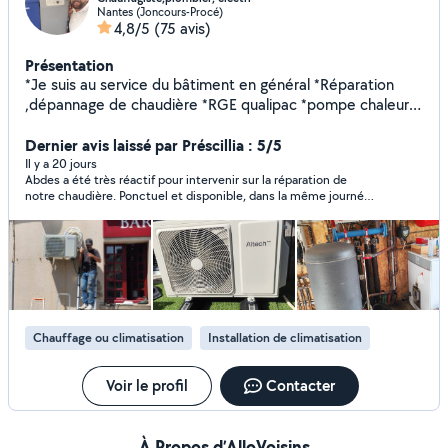
Nantes (Joncours-Procé)
4,8/5
(75 avis)
Présentation
*Je suis au service du bâtiment en général *Réparation
,dépannage de chaudière *RGE qualipac *pompe chaleur
clim,et régulation, *Plomberie en général * Travaux d'
électricité,avec dépannage *Installation VMC ..
Dernier avis laissé par Préscillia : 5/5
*Habilitation électrique *Habilitation manip gaz frigorigène
Il y a 20 jours
Abdes a été très réactif pour intervenir sur la réparation de
*Habilitation qualigaz Ainsi frigoriste,chambre froid et
notre chaudière. Ponctuel et disponible, dans la même journée
domotique
il est venu une première fois pour faire le diagnostic puis il est
revenu pour changer la pièce en panne. Sérieux et
professionnel je recommande ses services sans hésiter !
Chauffage ou climatisation
Installation de climatisation
Voir le profil
Contacter
À Propos d’AlloVoisins