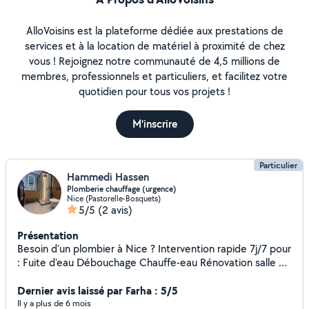
AlloVoisins est la plateforme dédiée aux prestations de
services et à la location de matériel à proximité de chez
vous ! Rejoignez notre communauté de 4,5 millions de
membres, professionnels et particuliers, et facilitez votre
quotidien pour tous vos projets !
M'inscrire
Particulier
Hammedi Hassen
Plomberie chauffage (urgence)
Nice (Pastorelle-Bosquets)
5/5
(2 avis)
Présentation
Besoin d'un plombier à Nice ? Intervention rapide 7j/7 pour
: Fuite d'eau Débouchage Chauffe-eau Rénovation salle de
bain N'hésitez pas à me contacter pour un devis gratuit ou
toute demande d'intervention
Dernier avis laissé par Farha : 5/5
Il y a plus de 6 mois