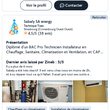
Voir le profil
Contacter
Particulier
Sabaly SA energy
Technique Tisec
Strasbourg (Cronenbourg Ouest Ouest)
4,5/5
(38 avis)
Présentation
Diplômé d'un BAC Pro Technicien Installateur en
Chauffage, Sanitaire, Climatisation et Ventilation, et CAP
électricien je possède 10 ans d'expérience dans le
domaine. Reconnu pour mon sérieux, ma rigueur et mon
Dernier avis laissé par Zineb : 5/5
travail honnête , je m'engage à fournir des prestations de
Il y a plus de 6 mois
Sabaly a été très réactif. Il est venu chez nous en moins de 2h,
qualité, en respectant les normes et les délais. Ma
et à su réparer tout ce qu'il fallait. Il avait pris tout ses outils et
polyvalence et mon expertise me permettent de
tout le matériel nécessaire même ce qui n'était pas prévu.
m'adapter à divers projets, tout en garantissant un travail
Nous reverons appel à lui sans problème si nécessaire !
soigné et professionnel.
Chauffage ou climatisation
Installation de climatisation