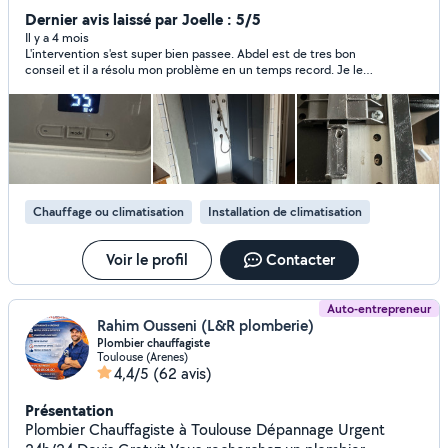
Dépannage. recherch de panne chaudière à gaz et
Dernier avis laissé par Joelle : 5/5
entretien annuel. Des embouts chauffage électricité et
Il y a 4 mois
L'intervention s'est super bien passee. Abdel est de tres bon
serrurier, ouverture, sécurisation.
conseil et il a résolu mon problème en un temps record. Je le
recommande sans hésiter.
Chauffage ou climatisation
Installation de climatisation
Voir le profil
Contacter
Auto-entrepreneur
Rahim Ousseni (L&R plomberie)
Plombier chauffagiste
Toulouse (Arenes)
4,4/5
(62 avis)
Présentation
Plombier Chauffagiste à Toulouse Dépannage Urgent