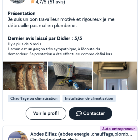
4,7/5
(51 avis)
Présentation
Je suis un bon travailleur motivé et rigoureux je me
débrouille pas mal en plomberie.
Dernier avis laissé par Didier : 5/5
Il y a plus de 6 mois
Haroun est un garçon très sympathique, à l'écoute du
demandeur. Sa prestation a été effectuée comme défini lors
d'une visite préalable, pour le prix convenu. Je recommande.
Chauffage ou climatisation
Installation de climatisation
Voir le profil
Contacter
Auto-entrepreneur
Abdes Elfiaz (abdes energie ,chauffage,plomber , PAC fioul)
Chauffagiste,plombier, électri