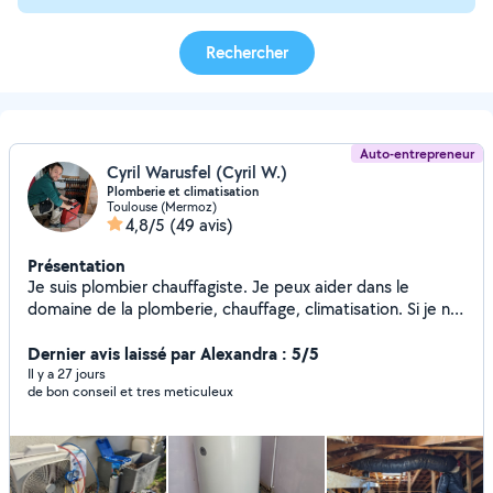
Rechercher
Auto-entrepreneur
Cyril Warusfel (Cyril W.)
Plomberie et climatisation
Toulouse (Mermoz)
4,8/5
(49 avis)
Présentation
Je suis plombier chauffagiste. Je peux aider dans le
domaine de la plomberie, chauffage, climatisation. Si je ne
vous réponds plus sur la plateforme, n'hésitez pas à me
relancer. Je rate des messages parfois. Garantie
Dernier avis laissé par Alexandra : 5/5
décennale.
Il y a 27 jours
de bon conseil et tres meticuleux