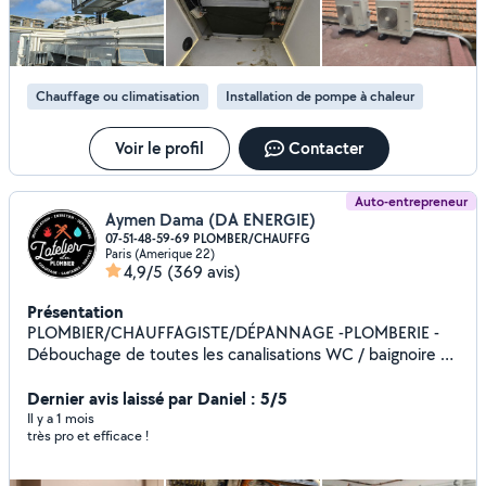
Chauffage ou climatisation
Installation de pompe à chaleur
Voir le profil
Contacter
Auto-entrepreneur
Aymen Dama (DA ENERGIE)
07-51-48-59-69 PLOMBER/CHAUFFG
Paris (Amerique 22)
4,9/5
(369 avis)
Présentation
PLOMBIER/CHAUFFAGISTE/DÉPANNAGE -PLOMBERIE -
Débouchage de toutes les canalisations WC / baignoire /
évier cuisine/ lavabo - Réparation toutes fuite - Installation
de ballon d'eau chaude - Installation de toute robinetterie.
Dernier avis laissé par Daniel : 5/5
- WC à installer - création arrivée d'eau machine à laver +
Il y a 1 mois
très pro et efficace !
évacuation - Installation meuble vasque - installation de
douche - débouche toutes canalisations . Chauffage - Je
fait l'installation complète de chaudière - Effectue