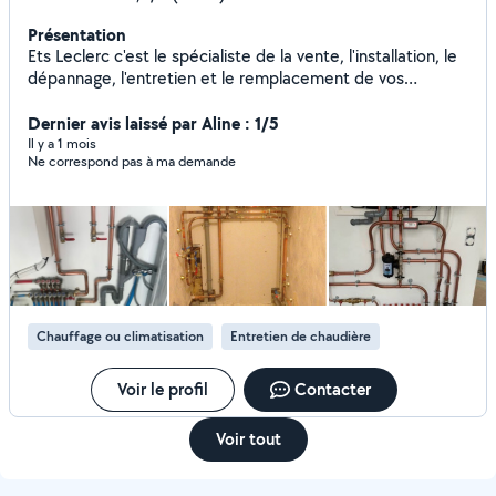
Présentation
Ets Leclerc c'est le spécialiste de la vente, l'installation, le
dépannage, l'entretien et le remplacement de vos
systèmes de chauffage, de chaudière à gaz ou à fioul, de
chauffe-eau et de brûleuret ainsi toute installation de
Dernier avis laissé par Aline : 1/5
plomberie et dépannage.Nous intervenons également le
Il y a 1 mois
Ne correspond pas à ma demande
détartrage et le désembouage de vos chaudières. Mise en
place de contrats D'entretien. Devis et déplacements
Gratuits.
Chauffage ou climatisation
Entretien de chaudière
Voir le profil
Contacter
Voir tout