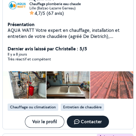
Chauffage plomberie eau chaude
Lille (Balzac-Lazarre Garreau)
4,7/5
(67 avis)
Présentation
AQUA WATT Votre expert en chauffage, installation et
entretien de votre chaudière (agréé De Dietrich),
radiateurs... Spécialisé également dans le traitement de
l'eau, nous vous proposons une gamme complète
Dernier avis laissé par Christelle : 5/5
d'adoucisseurs et d'osmoseurs. AQUA WATT, vous
Il y a 8 jours
Très réactif et compétent
accompagne dans tous vos projets de salle de bains !
(neuf ou rénovation) Contactez-nous !
Chauffage ou climatisation
Entretien de chaudière
Voir le profil
Contacter