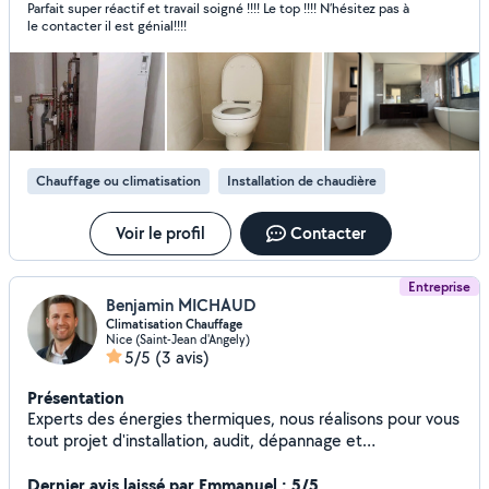
Parfait super réactif et travail soigné !!!! Le top !!!! N’hésitez pas à
le contacter il est génial!!!!
Chauffage ou climatisation
Installation de chaudière
Voir le profil
Contacter
Entreprise
Benjamin MICHAUD
Climatisation Chauffage
Nice (Saint-Jean d'Angely)
5/5
(3 avis)
Présentation
Experts des énergies thermiques, nous réalisons pour vous
tout projet d'installation, audit, dépannage et
maintenance de climatisation, chauffage et pompe a
chaleur.
Dernier avis laissé par Emmanuel : 5/5