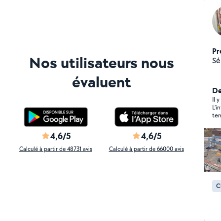
ma
Pr
Nos utilisateurs nous
Sé
évaluent
De
Il 
L’i
tem
cha
4,6/5
4,6/5
Calculé à partir de 48731 avis
Calculé à partir de 66000 avis
C