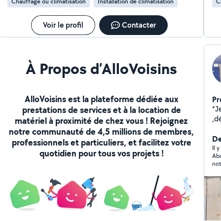
Chauffage ou climatisation
Installation de climatisation
C
cl
Ma
él
Voir le profil
Contacter
pr
À Propos d’AlloVoisins
AlloVoisins est la plateforme dédiée aux
Pr
*J
prestations de services et à la location de
,dépannag
matériel à proximité de chez vous ! Rejoignez
ch
notre communauté de 4,5 millions de membres,
Tra
De
professionnels et particuliers, et facilitez votre
.. *H
Il 
quotidien pour tous vos projets !
Abd
frigorigène *
not
fr
il 
rev
pro