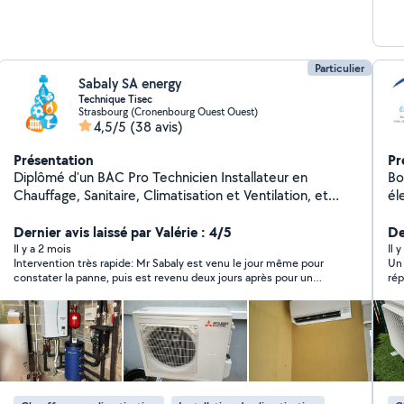
Particulier
Sabaly SA energy
Technique Tisec
Strasbourg (Cronenbourg Ouest Ouest)
4,5/5
(38 avis)
Présentation
Pr
Diplômé d'un BAC Pro Technicien Installateur en
Bo
Chauffage, Sanitaire, Climatisation et Ventilation, et
él
CAP électricien je possède 10 ans d'expérience dans le
Cl
domaine. Reconnu pour mon sérieux, ma rigueur et mon
Dernier avis laissé par Valérie : 4/5
se
De
travail honnête , je m'engage à fournir des prestations
él
Il y a 2 mois
Il 
Intervention très rapide: Mr Sabaly est venu le jour même pour
Un 
de qualité, en respectant les normes et les délais. Ma
l'
constater la panne, puis est revenu deux jours après pour un
rép
polyvalence et mon expertise me permettent de
av
nettoyage complet des unités. Pas de miracle sur une
dep
m'adapter à divers projets, tout en garantissant un
bi
climatisation ancienne, mais on a clairement gagné en
d'a
travail soigné et professionnel.
fr
performance après son passage. Mr Sabaly est fiable,
mes
sympathique, à l’écoute et professionnel. Nous referons appel à
pa
lui si besoin !
tr
ad
Dé