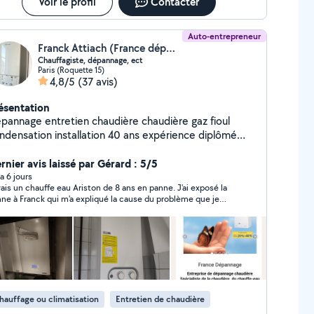
Voir le profil
Contacter
Auto-entrepreneur
Franck Attiach (France dépannage)
Chauffagiste, dépannage, ect
Paris (Roquette 15)
4,8/5
(37 avis)
ésentation
pannage entretien chaudière chaudière gaz fioul
ndensation installation 40 ans expérience diplômé
a
rnier avis laissé par Gérard : 5/5
y a 6 jours
vais un chauffe eau Ariston de 8 ans en panne. J'ai exposé la
ne à Franck qui m'a expliqué la cause du problème que je
contrais et l'inutilité de toute tentative de réparation de ce
èle. Il m'a fait, par téléphone, un devis très compétitif pour
placer le chauffe eau en panne par un neuf de dernière
ération. Transaction en toute confiance. Intervention rapide
très professionnelle. Problème réglé en moins de 12h ! Je
commande vivement Franck. Un vrai Pro.
hauffage ou climatisation
Entretien de chaudière