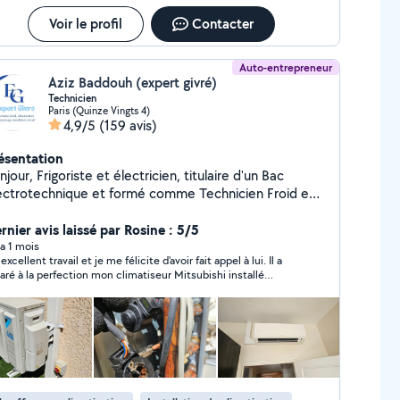
Voir le profil
Contacter
Auto-entrepreneur
Aziz Baddouh (expert givré)
Technicien
Paris (Quinze Vingts 4)
4,9/5
(159 avis)
ésentation
njour, Frigoriste et électricien, titulaire d'un Bac
ectrotechnique et formé comme Technicien Froid et
imatisation, je mets mes compétences à votre
rvice pour vos besoins en froid, climatisation et
rnier avis laissé par Rosine : 5/5
ectricité. J'interviens pour le dépannage, l'installation,
y a 1 mois
excellent travail et je me félicite d'avoir fait appel à lui. Il a
entretien, la maintenance et la recherche de panne,
aré à la perfection mon climatiseur Mitsubishi installé
ec sérieux, méthode et efficacité. Je travaille aussi
uis déjà 9 ans, alors que je préfère passer sur la prestation
en sur les climatisations, chambres froides, groupes
utres entreprises selon lesquelles il fallait que je change
oids, vitrines réfrigérées, que sur les installations et
 deux appareils. Je dis bravo et merci !
nnes électriques. Mon objectif est de proposer un
avail soigné, un diagnostic fiable et une intervention
aptée à vos besoins. Prestations proposées :
pannage climatisation Installation et entretien