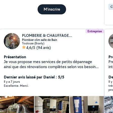
C
M'inscrire
Entreprise
PLOMBERIE & CHAUFFAGE DE L'OCCITANIE
Plombier clim salle de Bain
Toulouse (Branly)
4,6/5
(94 avis)
Présentation
Pr
Je vous propose mes services de petits dépannage
Pr
ainsi que des rénovations complètes selon vos besoins,
in
être gérant d'une entreprise avec plusieurs salariés
cl
durant des années ma permis d'acquérir beaucoup
Dernier avis laissé par Daniel : 5/5
dé
De
d'expérience et comprendre se que les gens attendent
de
Il y a 7 jours
Il 
Excellente. Merci.
trè
de mes services. ma disponibilité, ma rigueur, mon
pr
pro
professionnalisme sont à votre service. Je maitrise tous
ouver
corps d'état dans le second œuvre Mes domaines de
pe
prédilection sont : Plomberie Climatisation Chauffage
ré
Salle de bain Carrelage Je suis également RGE pour les
ve
aides énergétiques Qualigaz. Qualipac
ne