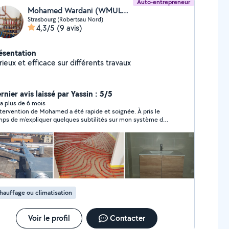
Auto-entrepreneur
intenance énergétique.
Mohamed Wardani (WMULTISERVICES)
Strasbourg (Robertsau Nord)
4,3/5
(9 avis)
ésentation
rieux et efficace sur différents travaux
rnier avis laissé par Yassin : 5/5
y a plus de 6 mois
ntervention de Mohamed a été rapide et soignée. À pris le
ps de m’expliquer quelques subtilités sur mon système de
uffage.
hauffage ou climatisation
Voir le profil
Contacter