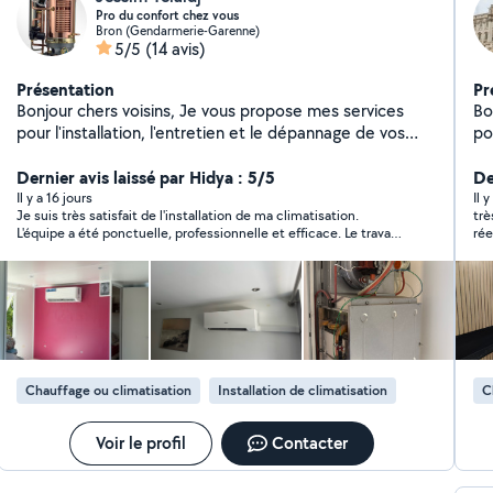
Pro du confort chez vous
Bron (Gendarmerie-Garenne)
5/5
(14 avis)
Présentation
Pr
Bonjour chers voisins, Je vous propose mes services
Bo
pour l'installation, l'entretien et le dépannage de vos
po
équipements : Climatisations (pose, entretien,
tr
réparation) Chaudières toutes énergies Cumulus /
Dernier avis laissé par Hidya : 5/5
très
De
Chauffe-eaux Dépannage gaz tous types d'appareils
no
Il y a 16 jours
Il 
Je suis très satisfait de l'installation de ma climatisation.
trè
Travaux de plomberie (fuites, robinets, WC, etc.)
ré
L'équipe a été ponctuelle, professionnelle et efficace. Le travail
rée
Professionnel, rapide et à l'écoute, j'interviens chez vous
chauf
a été réalisé avec soin, les explications sur le fonctionnement
avec sérieux et efficacité.
et
étaient claires, et le chantier a été laissé parfaitement propre.
de
La climatisation fonctionne parfaitement. Suite à mon
expérience très positive, j'ai recommandé cette entreprise à un
ch
membre de ma famille, qui a également fait appel à leurs
Rén
services et en est tout aussi satisfait. Je recommande cette
Domotique 
entreprise sans hésitation pour son sérieux, la qualité de son
Peti
travail et son professionnalisme.
Chauffage ou climatisation
Installation de climatisation
C
Et
pr
pour vous. M
Voir le profil
Contacter
ma
Mo