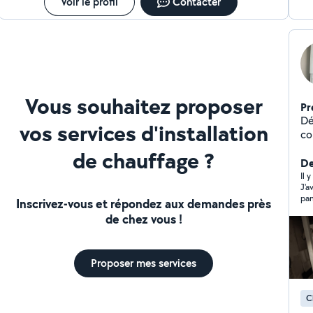
Voir le profil
Contacter
Vous souhaitez proposer
Pr
Dé
vos services d'installation
co
et
de chauffage ?
De
Il 
J'a
pan
Inscrivez-vous et répondez aux demandes près
ren
de chez vous !
mod
rem
gén
et 
Proposer mes services
re
C