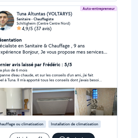
Auto-entrepreneur
Tuna Altuntas (VOLTARYS)
Sanitaire - Chauffagiste
Schiltigheim (Centre Centre Nord)
4,9/5
(37 avis)
ésentation
écialiste en Sanitaire & Chauffage , 9 ans
nce Bonjour, Je vous propose mes services
 les domaines suivants Sanitaire & Chauffage
allation et remplacement : climatisation - ballon
rnier avis laissé par Frédéric : 5/5
ermo - chaudières - chauffe-eau - radiateurs -
y a plus de 6 mois
panne d'eau chaude, et sur les conseils d'un ami, j'ai fait
binetterie - WC - douches - Parois - baignoires -
el à Tuna. Il m'a apporté tous les conseils dont j'avais besoin
isations - meubles. Entretien et dépannage :
r le choix du matériel et s'est rendu disponible très
imatisation - pompe à chaleur - recherche de fuites -
idement pour réaliser une installation avec le plus grand
sembouage - débouchage - remplacement de joints
n. Poli et sérieux, je vous le recommande ! Merci Tuna !
èces défectueuses. Mes engagements : - Travail
igné & finitions de qualité - Réactif & devis rapide -
nseil personnalisé et solutions adaptées - Prix
tractifs
hauffage ou climatisation
Installation de climatisation