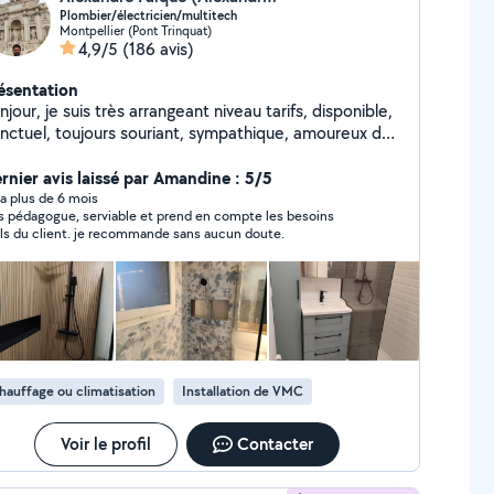
Plombier/électricien/multitech
Montpellier (Pont Trinquat)
4,9/5
(186 avis)
ésentation
njour, je suis très arrangeant niveau tarifs, disponible,
nctuel, toujours souriant, sympathique, amoureux du
avail bien fait, soigné, très exigeant avec moi même et
 équipé niveau matériel. -Electricité (mise aux
rnier avis laissé par Amandine : 5/5
rmes ou amélioration d'installations, travaux neufs/ de
y a plus de 6 mois
s pédagogue, serviable et prend en compte les besoins
novation, dépannage, changement de tableaux,
ls du client. je recommande sans aucun doute.
fage électrique...) -Plomberie (dépannage, pose
 réparation de chauffe eau électrique, travaux neufs/
 rénovation, recherche et réparation de fuites,
angement de WC, chasse d'eau, mitigeurs...) -
ovation appartement/maison -Démolition -
-Piscines -Débouchage de canalisations -
ts travaux divers et variés... À tarifs très avantageux.
hauffage ou climatisation
Installation de VMC
 je fais profiter aux autres voisins de mes tarifs
éférentiels sur le matériel, ce qui est un gros avantage
on plus gros secteur est sous traitant en
Voir le profil
Contacter
intenance multitechnique de gros sites sur
ntpellier et alentours pour le numéro 3 français en