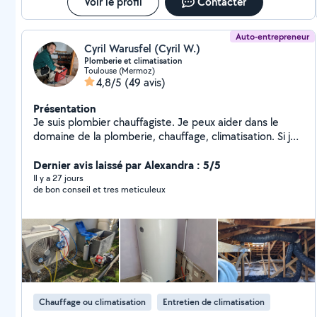
Voir le profil
Contacter
Auto-entrepreneur
Cyril Warusfel (Cyril W.)
Plomberie et climatisation
Toulouse (Mermoz)
4,8/5
(49 avis)
Présentation
Je suis plombier chauffagiste. Je peux aider dans le
domaine de la plomberie, chauffage, climatisation. Si je
ne vous réponds plus sur la plateforme, n'hésitez pas à
me relancer. Je rate des messages parfois. Garantie
Dernier avis laissé par Alexandra : 5/5
décennale.
Il y a 27 jours
de bon conseil et tres meticuleux
Chauffage ou climatisation
Entretien de climatisation