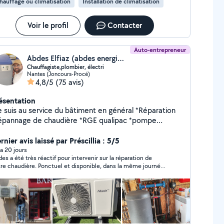
hauffage ou climatisation
Installation de climatisation
imatisation Dépannage chambre froide / groupe froid
intenance frigorifique Recherche de panne
ectrique Petits travaux électriques Éclairage, prises,
Voir le profil
Contacter
otections, remplacement de matériel
Auto-entrepreneur
Abdes Elfiaz (abdes energie ,chauffage,plomber , PAC fioul)
Chauffagiste,plombier, électri
Nantes (Joncours-Procé)
4,8/5
(75 avis)
ésentation
e suis au service du bâtiment en général *Réparation
e de chaudière *RGE qualipac *pompe
aleur clim,et régulation, *Plomberie en général *
vaux d' électricité,avec dépannage *Installation VMC
rnier avis laissé par Préscillia : 5/5
abilitation électrique *Habilitation manip gaz
y a 20 jours
es a été très réactif pour intervenir sur la réparation de
Habilitation qualigaz Ainsi frigoriste,chambre
re chaudière. Ponctuel et disponible, dans la même journée
oid et domotique
est venu une première fois pour faire le diagnostic puis il est
enu pour changer la pièce en panne. Sérieux et
fessionnel je recommande ses services sans hésiter !