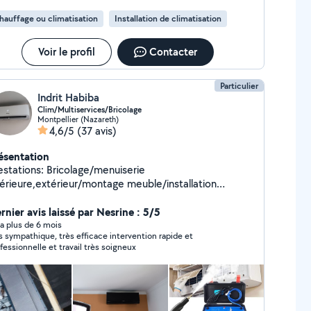
hauffage ou climatisation
Installation de climatisation
Voir le profil
Contacter
Particulier
Indrit Habiba
Clim/Multiservices/Bricolage
Montpellier (Nazareth)
4,6/5
(37 avis)
ésentation
estations: Bricolage/menuiserie
térieure,extérieur/montage meuble/installation
imatisation(entretien et dépannage)/installation et
pannage électrique/installation et vente de camera
rnier avis laissé par Nesrine : 5/5
 surveillance etc... N'hésitez pas de me contacter(
y a plus de 6 mois
s sympathique, très efficace intervention rapide et
éférence par text svp 0six.six1.six4.six0.3neuf)...je suis
fessionnelle et travail très soigneux
t à tout proposition... Petit précision pour tous les
rsonnes qui me contacte en privé et que je ne
pond pas,je me excuse car c'est ne pas que je ne
ux pas répondre,si j'ai lu votre annonce prive et que je
 réponde pas,ça veut dire que j'ai ne pas abonnement