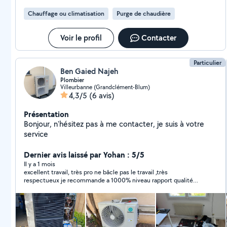
Chauffage ou climatisation
Purge de chaudière
Voir le profil
Contacter
Particulier
Ben Gaied Najeh
Plombier
Villeurbanne (Grandclément-Blum)
4,3/5
(6 avis)
Présentation
Bonjour, n'hésitez pas à me contacter, je suis à votre
service
Dernier avis laissé par Yohan : 5/5
Il y a 1 mois
excellent travail, très pro ne bâcle pas le travail ,très
respectueux je recommande a 1000% niveau rapport qualité
prix vous ne trouverez pas mieux