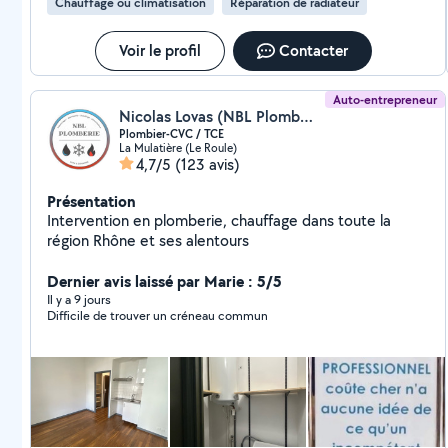
Chauffage ou climatisation
Réparation de radiateur
Voir le profil
Contacter
Auto-entrepreneur
Nicolas Lovas (NBL Plomberie)
Plombier-CVC / TCE
La Mulatière (Le Roule)
4,7/5
(123 avis)
Présentation
Intervention en plomberie, chauffage dans toute la
région Rhône et ses alentours
Dernier avis laissé par Marie : 5/5
Il y a 9 jours
Difficile de trouver un créneau commun