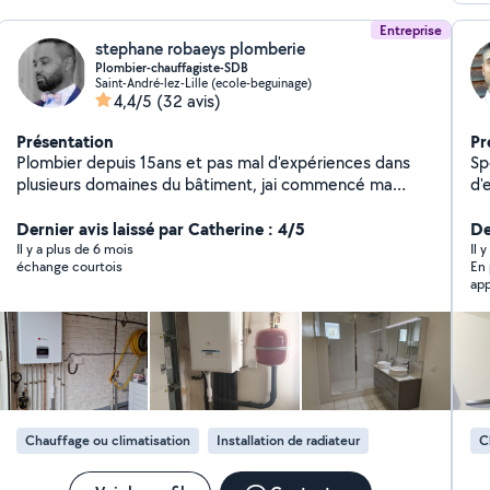
Entreprise
stephane robaeys plomberie
Plombier-chauffagiste-SDB
Saint-André-lez-Lille (ecole-beguinage)
4,4/5
(32 avis)
Présentation
Pr
Plombier depuis 15ans et pas mal d'expériences dans
Sp
plusieurs domaines du bâtiment, jai commencé ma
d'expérie
carrière chez rabot dutilleul dans le btp et par la suite j
dans
ai travaillé pour la société kbane en tant que plombier .
Dernier avis laissé par Catherine : 4/5
Inst
De
Je peint aussi au pistolet . Je suis artisan plombier
Th
Il y a plus de 6 mois
Il 
échange courtois
En 
chauffagiste et je rénove des salles de bains. Je suis
ro
app
une société avec assurance décennale.
canal
pou
cl
rap
dé
soi
et pi
so
Co
at
Chauffage ou climatisation
Installation de radiateur
C