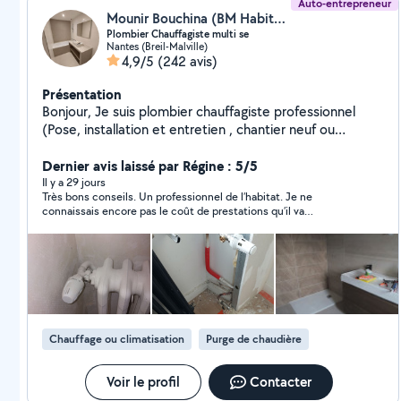
Auto-entrepreneur
Mounir Bouchina (BM Habitat)
Plombier Chauffagiste multi se
Nantes (Breil-Malville)
4,9/5
(242 avis)
Présentation
Bonjour, Je suis plombier chauffagiste professionnel
(Pose, installation et entretien , chantier neuf ou
rénovation ). -Je réalise des salles de bain clefs en main.
Douche italienne . -Pose et remplacement de chauffe
Dernier avis laissé par Régine : 5/5
eau et chaudière et pompe à chaleur. -Je fais des des
Il y a 29 jours
Très bons conseils. Un professionnel de l’habitat. Je ne
installations complètes sanitaires et chauffage dans les
connaissais encore pas le coût de prestations qu’il va
maisons neuves ou à rénovés. -Modification de
effectuer.
Radiateurs, des réseau sanitaires ou chauffage. -
Entretien annuel de chaudière et de chauffe eau. -
Création de tout types de réseau -Débouchage
évacuation pvc et tout éléments sanitaires. recherche
et réparation de tout types de fuites. Remplacement
de Radiateurs et Robinetteries. -Je fais la pose des
Chauffage ou climatisation
Purge de chaudière
cuisines. Certifié professionnel du gaz. -Je peux faire un
peu de carrelage. Faïence, électricité et peinture si
besoin. -Le travail seras pro ,rapide sérieux et bien
Voir le profil
Contacter
soigné. Tarif très intéressant. Si je ne réponds pas, vous