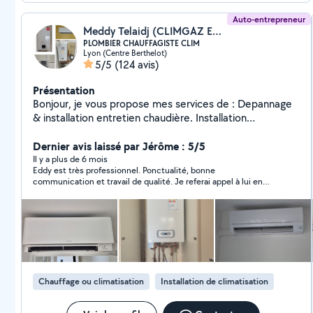
pouvez m'envoyer un msg SMS . Mounir. Bien
Auto-entrepreneur
cordialement.
Meddy Telaidj (CLIMGAZ ENERGIE)
PLOMBIER CHAUFFAGISTE CLIM
Lyon (Centre Berthelot)
5/5
(124 avis)
Présentation
Bonjour, je vous propose mes services de : Depannage
& installation entretien chaudière. Installation
climatisation & pompe à chaleur Depannage
&installation sanitaire chauffage. Desembouage
Dernier avis laissé par Jérôme : 5/5
radiateur plancher chauffant. Installation et mise en
Il y a plus de 6 mois
Eddy est très professionnel. Ponctualité, bonne
service CLIMATISATION Robineterie cumulus
communication et travail de qualité. Je referai appel à lui en
débouchage fuite. Dispo 7/7 déplacement et devis
cas de besoin. Merci Eddy pour votre intervention !
gratuit. TEL :O7 83 05 40 37
Chauffage ou climatisation
Installation de climatisation