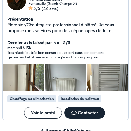
Romainville (Grands Champs 01)
5/5
(42 avis)
Présentation
Plombier/Chauffagiste professionnel diplômé. Je vous
propose mes services pour des dépannages de fuite,
remplacement de robinet etc. Je fais également des
installations comme des ballons, chaudière, lavabo,
Dernier avis laissé par No : 5/5
radiateur, wc etc. Ulysse Nicolaï
mercredi à 13h
Tres réactif et très bon conseils et expert dans son domaine
..je n’ai pas fait affaire avec lui car j’avais trouve quelqu’un
d’autre mais je recommande
Chauffage ou climatisation
Installation de radiateur
Voir le profil
Contacter
À Propos d’AlloVoisins