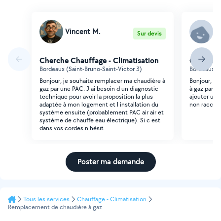
Vincent M.
R
Sur devis
Cherche Chauffage - Climatisation
Cherche 
Bordeaux (Saint-Bruno-Saint-Victor 3)
Bordeaux (
Bonjour, je souhaite remplacer ma chaudière à
Bonjour, Je
gaz par une PAC. J ai besoin d un diagnostic
à gaz par u
technique pour avoir la proposition la plus
ajouter un 
adaptée à mon logement et l installation du
non raccord
système ensuite (probablement PAC air air et
système de chauffe eau électrique). Si c est
dans vos cordes n hésit...
Poster ma demande
Tous les services
Chauffage - Climatisation
Remplacement de chaudière à gaz