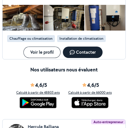
votre service. Je maitrise tous corps d'état dans le second
œuvre Mes domaines de prédilection sont : Plomberie
Climatisation Chauffage Salle de bain Carrelage Je suis
également RGE pour les aides énergétiques Qualigaz.
Qualipac
Chauffage ou climatisation
Installation de climatisation
Voir le profil
Contacter
Nos utilisateurs nous évaluent
4,6/5
4,6/5
Calculé à partir de 48803 avis
Calculé à partir de 66000 avis
Auto-entrepreneur
Hercule Balliana