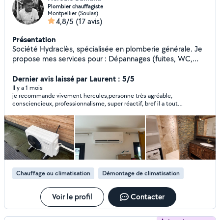
Plombier chauffagiste
Montpellier (Soulas)
4,8/5
(17 avis)
Présentation
Société Hydraclès, spécialisée en plomberie générale. Je
propose mes services pour : Dépannages (fuites, WC,
chauffe-eau) Installations sanitaires Rénovation de salles
de bain Entretien et détartrage Pose de chauffe-eau et
Dernier avis laissé par Laurent : 5/5
filtres anti-calcaire Travail soigné, rapide et professionnel.
Il y a 1 mois
je recommande vivement hercules,personne très agréable,
Disponible en urgence ou sur rendez-vous. N'hésitez pas à
consciencieux, professionnalisme, super réactif, bref il a toute
me contacter pour un devis gratuit ou un conseil ! À
les qualités
bientôt, Hercule Hydraclès
Chauffage ou climatisation
Démontage de climatisation
Voir le profil
Contacter