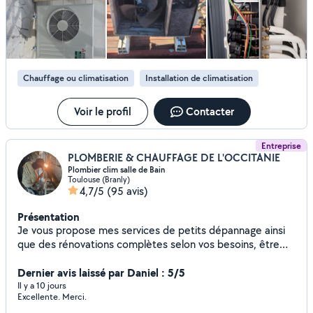
Chauffage ou climatisation
Installation de climatisation
Voir le profil
Contacter
Entreprise
PLOMBERIE & CHAUFFAGE DE L'OCCITANIE
Plombier clim salle de Bain
Toulouse (Branly)
4,7/5
(95 avis)
Présentation
Je vous propose mes services de petits dépannage ainsi
que des rénovations complètes selon vos besoins, être
gérant d'une entreprise avec plusieurs salariés durant des
années ma permis d'acquérir beaucoup d'expérience et
Dernier avis laissé par Daniel : 5/5
comprendre se que les gens attendent de mes services.
Il y a 10 jours
Excellente. Merci.
ma disponibilité, ma rigueur, mon professionnalisme sont à