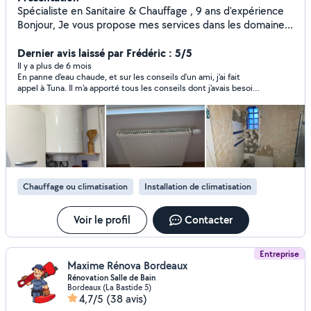
Spécialiste en Sanitaire & Chauffage , 9 ans d'expérience
Bonjour, Je vous propose mes services dans les domaines
suivants Sanitaire & Chauffage Installation et
remplacement : climatisation - ballon Thermo - chaudières
Dernier avis laissé par Frédéric : 5/5
- chauffe-eau - radiateurs - robinetterie - WC - douches -
Il y a plus de 6 mois
En panne d'eau chaude, et sur les conseils d'un ami, j'ai fait
Parois - baignoires - canalisations - meubles. Entretien et
appel à Tuna. Il m'a apporté tous les conseils dont j'avais besoin
dépannage : climatisation - pompe à chaleur - recherche
pour le choix du matériel et s'est rendu disponible très
de fuites - désembouage - débouchage - remplacement
rapidement pour réaliser une installation avec le plus grand
de joints et pièces défectueuses. Mes engagements : -
soin. Poli et sérieux, je vous le recommande ! Merci Tuna !
Travail soigné & finitions de qualité - Réactif & devis rapide
- Conseil personnalisé et solutions adaptées - Prix
attractifs
Chauffage ou climatisation
Installation de climatisation
Voir le profil
Contacter
Entreprise
Maxime Rénova Bordeaux
Rénovation Salle de Bain
Bordeaux (La Bastide 5)
4,7/5
(38 avis)