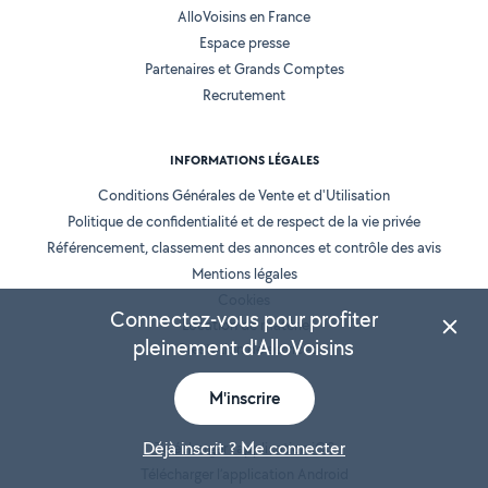
AlloVoisins en France
Espace presse
Partenaires et Grands Comptes
Recrutement
INFORMATIONS LÉGALES
Conditions Générales de Vente et d'Utilisation
Politique de confidentialité et de respect de la vie privée
Référencement, classement des annonces et contrôle des avis
Mentions légales
Cookies
Connectez-vous pour profiter
Location de matériel
pleinement d'AlloVoisins
Prestation de services
M'inscrire
NOS APPLICATIONS
Déjà inscrit ? Me connecter
Télécharger l’application iOS
Télécharger l’application Android