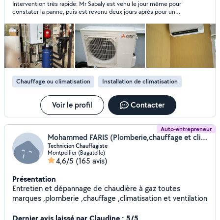
Intervention très rapide: Mr Sabaly est venu le jour même pour
qualité, en respectant les normes et les délais. Ma
constater la panne, puis est revenu deux jours après pour un
polyvalence et mon expertise me permettent de
nettoyage complet des unités. Pas de miracle sur une
m'adapter à divers projets, tout en garantissant un travail
climatisation ancienne, mais on a clairement gagné en
soigné et professionnel.
performance après son passage. Mr Sabaly est fiable,
sympathique, à l’écoute et professionnel. Nous referons appel à
lui si besoin !
Chauffage ou climatisation
Installation de climatisation
Voir le profil
Contacter
Auto-entrepreneur
Mohammed FARIS (Plomberie,chauffage et climatisation)
Technicien Chauffagiste
Montpellier (Bagatelle)
4,6/5
(165 avis)
Présentation
Entretien et dépannage de chaudière à gaz toutes
marques ,plomberie ,chauffage ,climatisation et ventilation
Dernier avis laissé par Claudine : 5/5