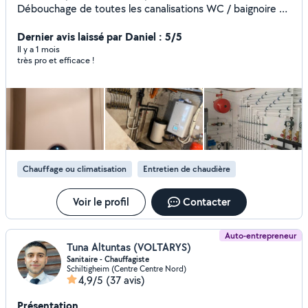
Débouchage de toutes les canalisations WC / baignoire /
évier cuisine/ lavabo - Réparation toutes fuite - Installation
de ballon d'eau chaude - Installation de toute robinetterie.
Dernier avis laissé par Daniel : 5/5
- WC à installer - création arrivée d'eau machine à laver +
Il y a 1 mois
très pro et efficace !
évacuation - Installation meuble vasque - installation de
douche - débouche toutes canalisations . Chauffage - Je
fait l'installation complète de chaudière - Effectue
l'entretien de chaudière avec délivrance d'attestation
d'entretien. - Consultez régulièrement mes photos. Je
vous garantie un travail minutieux, tout cela dans les règles
de l'art.
Chauffage ou climatisation
Entretien de chaudière
Voir le profil
Contacter
Auto-entrepreneur
Tuna Altuntas (VOLTARYS)
Sanitaire - Chauffagiste
Schiltigheim (Centre Centre Nord)
4,9/5
(37 avis)
Présentation