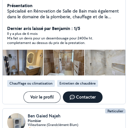
Présentation
Spécialisé en Rénovation de Salle de Bain mais également
dans le domaine de la plomberie, chauffage et de la
ventilation, je suis disponible pour vos travaux de
rénovation et dépannage, entretien et dépannage
Dernier avis laissé par Benjamin : 1/5
chaudière. Travail de qualité et prix intéressant auprès des
Il y a plus de 6 mois
M'a fait un devis pour un desembouage pour 2400e ht.
fournisseurs professionnels si besoin de fourniture.
completement au dessus du prix de la prestation.
Chauffage ou climatisation
Entretien de chaudière
Voir le profil
Contacter
Particulier
Ben Gaied Najeh
Plombier
Villeurbanne (Grandclément-Blum)