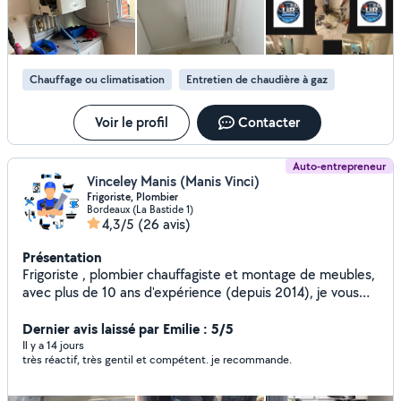
chaudière toutes marques. - Installation et remplacement
: chauffe-eau, robinets, radiateurs. - Rénovation complète
de salle de bain : douche, baignoire, robinetterie, meuble. ️
- Chauffagiste Toulouse : pose, réparation et optimisation
Chauffage ou climatisation
Entretien de chaudière à gaz
de vos équipements. - Pourquoi me choisir - Intervention
rapide et soignée dans toute la métropole toulousaine -
Devis gratuit et prix transparents, sans mauvaise surprise
Voir le profil
Contacter
Contacter-moi dès maintenant pour tout intervention ou
dépannage plomberie ou chauffage
Auto-entrepreneur
Vinceley Manis (Manis Vinci)
Frigoriste, Plombier
Bordeaux (La Bastide 1)
4,3/5
(26 avis)
Présentation
Frigoriste , plombier chauffagiste et montage de meubles,
avec plus de 10 ans d'expérience (depuis 2014), je vous
propose mes services pour tous vos travaux avec sérieux
et professionnalisme
Dernier avis laissé par Emilie : 5/5
Il y a 14 jours
très réactif, très gentil et compétent. je recommande.