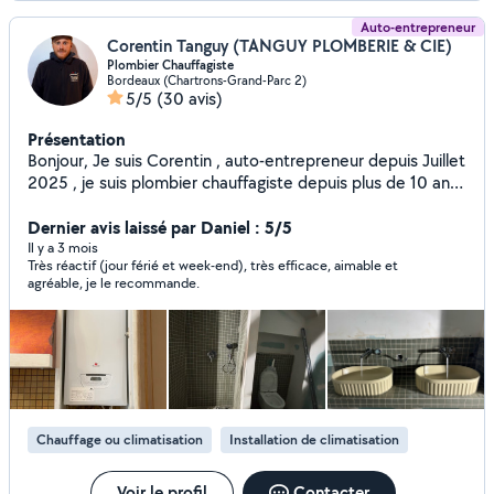
Auto-entrepreneur
Corentin Tanguy (TANGUY PLOMBERIE & CIE)
Plombier Chauffagiste
Bordeaux (Chartrons-Grand-Parc 2)
5/5
(30 avis)
Présentation
Bonjour, Je suis Corentin , auto-entrepreneur depuis Juillet
2025 , je suis plombier chauffagiste depuis plus de 10 ans.
Je suis là pour répondre à tous vos besoins dans ce
domaine
Dernier avis laissé par Daniel : 5/5
Il y a 3 mois
Très réactif (jour férié et week-end), très efficace, aimable et
agréable, je le recommande.
Chauffage ou climatisation
Installation de climatisation
Voir le profil
Contacter