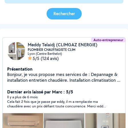
Rechercher
Auto-entrepreneur
Meddy Telaidj (CLIMGAZ ENERGIE)
PLOMBIER CHAUFFAGISTE CLIM
Lyon (Centre Berthelot)
5/5
(124 avis)
Présentation
Bonjour, je vous propose mes services de : Depannage &
installation entretien chaudière. Installation climatisation &
pompe à chaleur Depannage &installation sanitaire
chauffage. Desembouage radiateur plancher chauffant.
Dernier avis laissé par Marc : 5/5
Installation et mise en service CLIMATISATION
Il y a plus de 6 mois
Cela fait 2 fois que je passe par eddy, il m a remplacée ma
Robineterie cumulus débouchage fuite. Dispo 7/7
chaudière avec un prix défiant toute concurrence. Merci eddy
déplacement et devis gratuit. TEL :O7 83 05 40 37
pour votre professionnalisme nous voilà enfin avec du
chauffage et de l eau chaude. Je recommande les yeux fermés