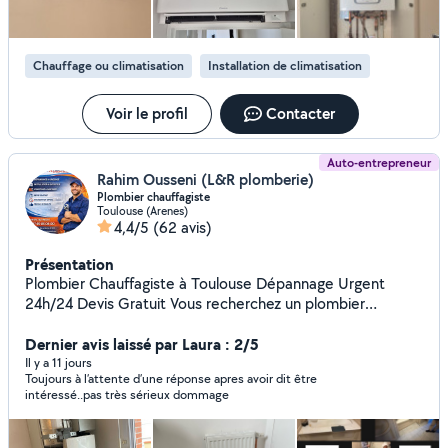
Chauffage ou climatisation
Installation de climatisation
Voir le profil
Contacter
Auto-entrepreneur
Rahim Ousseni (L&R plomberie)
Plombier chauffagiste
Toulouse (Arenes)
4,4/5
(62 avis)
Présentation
Plombier Chauffagiste à Toulouse Dépannage Urgent
24h/24 Devis Gratuit Vous recherchez un plombier
chauffagiste fiable à Toulouse, réactif et compétent ? Je
suis artisan plombier chauffagiste indépendant, disponible
Dernier avis laissé par Laura : 2/5
24h/24 et 7j/7, pour tous vos travaux de plomberie et
Il y a 11 jours
Toujours à l’attente d’une réponse apres avoir dit être
chauffage, dépannage urgent ou projet d'installation ou de
intéressé..pas très sérieux dommage
rénovation. Mes prestations professionnelles : -
Dépannage urgent : fuite d'eau, WC bouchés,
canalisations obstruées. - Dépannage et entretien de