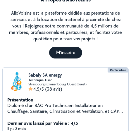
AlloVoisins est la plateforme dédiée aux prestations de
services et à la location de matériel à proximité de chez
vous ! Rejoignez notre communauté de 4,5 millions de
membres, professionnels et particuliers, et facilitez votre
quotidien pour tous vos projets !
M'inscrire
Particulier
Sabaly SA energy
Technique Tisec
Strasbourg (Cronenbourg Ouest Ouest)
4,5/5
(38 avis)
Présentation
Diplômé d'un BAC Pro Technicien Installateur en
Chauffage, Sanitaire, Climatisation et Ventilation, et CAP
électricien je possède 10 ans d'expérience dans le
domaine. Reconnu pour mon sérieux, ma rigueur et mon
Dernier avis laissé par Valérie : 4/5
travail honnête , je m'engage à fournir des prestations de
Il y a 2 mois