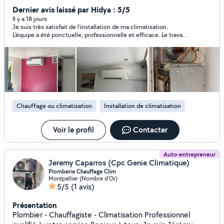
Chaudières toutes énergies Cumulus / Chauffe-eaux
Dernier avis laissé par Hidya : 5/5
Dépannage gaz tous types d'appareils Travaux de
Il y a 18 jours
Je suis très satisfait de l'installation de ma climatisation.
plomberie (fuites, robinets, WC, etc.) Professionnel,
L'équipe a été ponctuelle, professionnelle et efficace. Le travail
rapide et à l'écoute, j'interviens chez vous avec sérieux et
a été réalisé avec soin, les explications sur le fonctionnement
efficacité.
étaient claires, et le chantier a été laissé parfaitement propre.
La climatisation fonctionne parfaitement. Suite à mon
expérience très positive, j'ai recommandé cette entreprise à un
membre de ma famille, qui a également fait appel à leurs
services et en est tout aussi satisfait. Je recommande cette
entreprise sans hésitation pour son sérieux, la qualité de son
travail et son professionnalisme.
Chauffage ou climatisation
Installation de climatisation
Voir le profil
Contacter
Auto-entrepreneur
Jeremy Caparros (Cpc Genie Climatique)
Plomberie Chauffage Clim
Montpellier (Nombre d'Or)
5/5
(1 avis)
Présentation
Plombier - Chauffagiste - Climatisation Professionnel