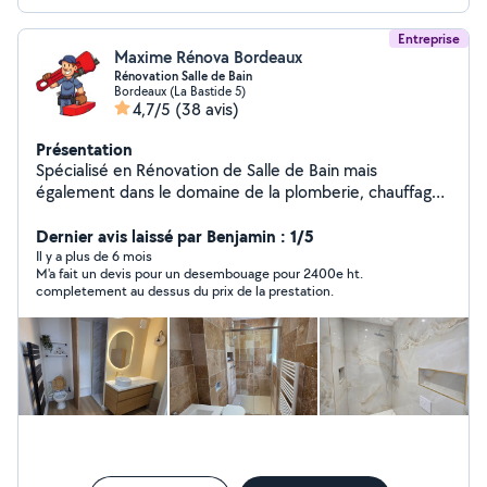
Entreprise
Maxime Rénova Bordeaux
Rénovation Salle de Bain
Bordeaux (La Bastide 5)
4,7/5
(38 avis)
Présentation
Spécialisé en Rénovation de Salle de Bain mais
également dans le domaine de la plomberie, chauffage
et de la ventilation, je suis disponible pour vos travaux
de rénovation et dépannage, entretien et dépannage
Dernier avis laissé par Benjamin : 1/5
chaudière. Travail de qualité et prix intéressant auprès
Il y a plus de 6 mois
M'a fait un devis pour un desembouage pour 2400e ht.
des fournisseurs professionnels si besoin de fourniture.
completement au dessus du prix de la prestation.