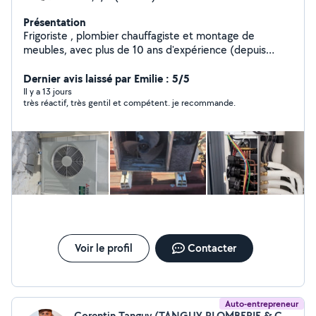
Présentation
Frigoriste , plombier chauffagiste et montage de
meubles, avec plus de 10 ans d'expérience (depuis
2014), je vous propose mes services pour tous vos
travaux avec sérieux et professionnalisme
Dernier avis laissé par Emilie : 5/5
Il y a 13 jours
très réactif, très gentil et compétent. je recommande.
Voir le profil
Contacter
Auto-entrepreneur
Corentin Tanguy (TANGUY PLOMBERIE & CIE)