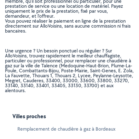
membre, qu’il soit professionnel ou particulier, pour une
prestation de service ou une location de matériel. Payez
uniquement le prix de la prestation, fixé par vous,
demandeur, et l’offreur.
Vous pouvez réaliser le paiement en ligne de la prestation
directement sur AlloVoisins, sans aucune commission ni frais
bancaires.
Une urgence ? Un besoin ponctuel ou régulier ? Sur
AlloVoisins, trouvez rapidement le meilleur chauffagiste,
particulier ou professionnel, pour remplacer une chaudière à
gaz sur la ville de Talence (Medoquine-Haut-Brion, Plume-La-
Poule, Combattants-Bijou, Poste-Mairie, Saint-Genes, E. Zola,
La Fauvette, Thouars 1, Thouars 2, Lycee, Peylanne-Leysotte,
Megret, Cauderes, 33400, 33000, 33600, 33800, 33270,
33140, 33140, 33401, 33405, 33130, 33700) et aux
alentours.
Villes proches
Remplacement de chaudière à gaz à Bordeaux