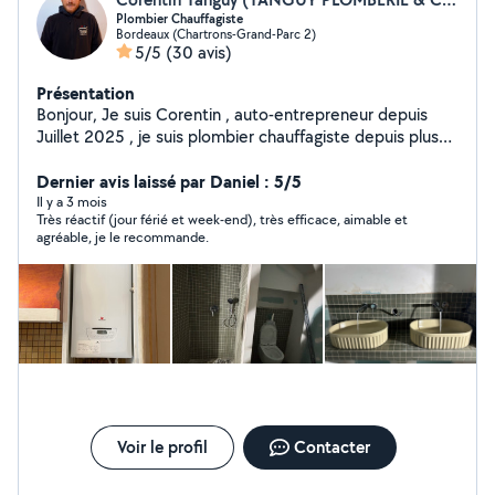
Plombier Chauffagiste
Bordeaux (Chartrons-Grand-Parc 2)
5/5
(30 avis)
Présentation
Bonjour, Je suis Corentin , auto-entrepreneur depuis
Juillet 2025 , je suis plombier chauffagiste depuis plus
de 10 ans. Je suis là pour répondre à tous vos besoins
dans ce domaine
Dernier avis laissé par Daniel : 5/5
Il y a 3 mois
Très réactif (jour férié et week-end), très efficace, aimable et
agréable, je le recommande.
Voir le profil
Contacter