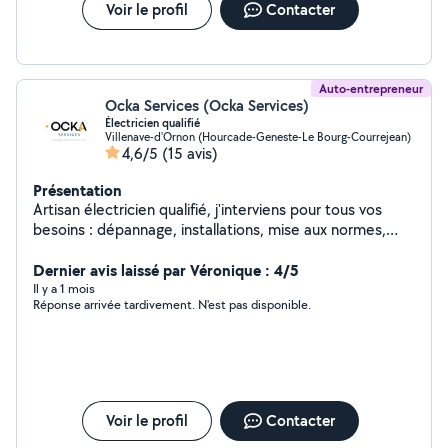
Voir le profil
Contacter
Auto-entrepreneur
Ocka Services (Ocka Services)
Électricien qualifié
Villenave-d'Ornon (Hourcade-Geneste-Le Bourg-Courrejean)
4,6/5
(15 avis)
Présentation
Artisan électricien qualifié, j'interviens pour tous vos
besoins : dépannage, installations, mise aux normes,
remplacement de radiateurs, tableaux électriques,
éclairage, climatisation et VMC. Je travaille avec sérieux,
Dernier avis laissé par Véronique : 4/5
réactivité et un souci du détail pour garantir des
Il y a 1 mois
Réponse arrivée tardivement. N'est pas disponible.
interventions propres, durables et adaptées à votre
logement. Disponible rapidement et à l'écoute, je vous
conseille les meilleures solutions selon votre situation.
Voir le profil
Contacter