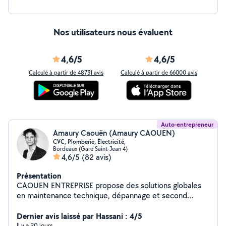
Nos utilisateurs nous évaluent
4,6/5
4,6/5
Calculé à partir de 48731 avis
Calculé à partir de 66000 avis
Auto-entrepreneur
Amaury Caouën (Amaury CAOUËN)
CVC, Plomberie, Électricité,
Bordeaux (Gare Saint-Jean 4)
4,6/5
(82 avis)
Présentation
CAOUEN ENTREPRISE propose des solutions globales
en maintenance technique, dépannage et second
œuvre pour le bâtiment. Forts de notre solide
expérience sectorielle (habitat, industrie, tertiaire),
Dernier avis laissé par Hassani : 4/5
nous assurons la gestion opérationnelle, la planification
Il y a 20 jours