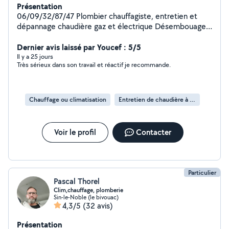
Présentation
06/09/32/87/47 Plombier chauffagiste, entretien et
dépannage chaudière gaz et électrique Désembouage
de tous les circuits de chauffage ( radiateur, pompe à
chaleur plancher chauffant) Soudeur tous types de
Dernier avis laissé par Youcef : 5/5
métaux Disponible rapidement
Il y a 25 jours
Très sérieux dans son travail et réactif je recommande.
Chauffage ou climatisation
Entretien de chaudière à gaz
Voir le profil
Contacter
Particulier
Pascal Thorel
Clim,chauffage, plomberie
Sin-le-Noble (le bivouac)
4,3/5
(32 avis)
Présentation