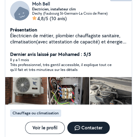
Moh Bell
Électricien, installateur clim
Dechy (Faubourg St-Germain-La Croix de Pierre)
4,8/5
(10 avis)
Présentation
Électricien de métier, plombier chauffagiste sanitaire,
climatisation(avec attestation de capacité) et énergie
renouvelable de formation. bon bricoleur. Désolé si je
ne peux répondre à toutes les demandes, j'ai pas de
Dernier avis laissé par Mohamed : 5/5
compte premium, laissé vos co...
Il y a 1 mois
Très professionnel, très gentil accessible, il explique tout ce
qu’il fait et très minutieux sur les détails
Chauffage ou climatisation
Voir le profil
Contacter