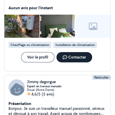
climatisations multi-marque Envoyez moi un mail (voir
photo couverture)
Aucun avis pour l'instant
Chauffage ou climatisation
Installation de climatisation
Voir le profil
Contacter
Particulier
Jimmy degorgue
Expert en travaux manuels
Douai (Notre Dame)
4,6/5
(5 avis)
Présentation
Bonjour, Je suis un travailleur manuel passionné, sérieux
et dévoué à son travail. Ayant acquis de nombreuses