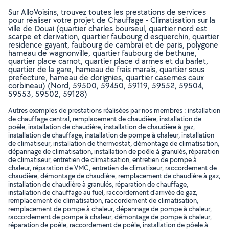
Sur AlloVoisins, trouvez toutes les prestations de services
pour réaliser votre projet de Chauffage - Climatisation sur la
ville de Douai (quartier charles bourseul, quartier nord est
scarpe et derivation, quartier faubourg d esquerchin, quartier
residence gayant, faubourg de cambrai et de paris, polygone
hameau de wagnonville, quartier faubourg de bethune,
quartier place carnot, quartier place d armes et du barlet,
quartier de la gare, hameau de frais marais, quartier sous
prefecture, hameau de dorignies, quartier casernes caux
corbineau) (Nord, 59500, 59450, 59119, 59552, 59504,
59553, 59502, 59128)
Autres exemples de prestations réalisées par nos membres : installation
de chauffage central, remplacement de chaudière, installation de
poêle, installation de chaudière, installation de chaudière à gaz,
installation de chauffage, installation de pompe à chaleur, installation
de climatiseur, installation de thermostat, démontage de climatisation,
dépannage de climatisation, installation de poêle à granulés, réparation
de climatiseur, entretien de climatisation, entretien de pompe à
chaleur, réparation de VMC, entretien de climatiseur, raccordement de
chaudière, démontage de chaudière, remplacement de chaudière à gaz,
installation de chaudière à granulés, réparation de chauffage,
installation de chauffage au fuel, raccordement d'arrivée de gaz,
remplacement de climatisation, raccordement de climatisation,
remplacement de pompe à chaleur, dépannage de pompe à chaleur,
raccordement de pompe à chaleur, démontage de pompe à chaleur,
réparation de poêle, raccordement de poêle, installation de pôele à