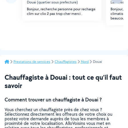
Douai (quartier sous prefecture)
Lambres-le
Bonjour, recherche personne pour recharge
Bonjour, j
clim sur clio 2 pas trop cher merci .
climatiseur
beaucoup
Prestations de services
Chauffagistes
Nord
Douai
Chauffagiste à Douai : tout ce qu’il faut
savoir
Comment trouver un chauffagiste à Douai ?
Vous cherchez un chauffagiste près de chez vous ?
Sélectionnez directement les offreurs de votre choix ou
postez votre demande auprès de tous les membres à
proximité de votre localisation. AlloVoisins vous met en
relation avec tous les chauffagistes, professionnels et