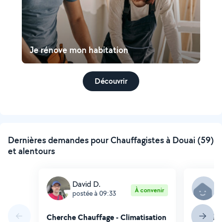
Je rénove mon habitation
Découvrir
Dernières demandes pour Chauffagistes à Douai (59)
et alentours
David D.
S
À convenir
postée à 09:33
p
Cherche Chauffage - Climatisation
Cherche 