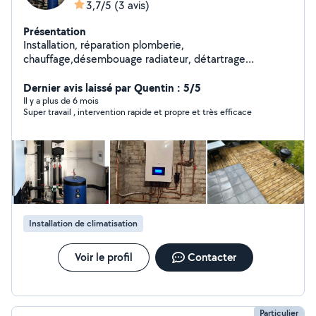
3,7/5
(3 avis)
Présentation
Installation, réparation plomberie,
chauffage,désembouage radiateur, détartrage
chaudière , pose climatisation,ballon thermique,pompe
à chaleur....
Dernier avis laissé par Quentin : 5/5
Il y a plus de 6 mois
Super travail , intervention rapide et propre et très efficace
Installation de climatisation
Voir le profil
Contacter
Particulier