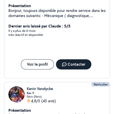
Présentation
Bonjour, toujours disponible pour rendre service dans les
domaines suivants: - Mécanique ( diagnostique,
réparation, demande d'avis ) - Chauffeur particulier/
livraison petit colis ( chauffeur longue et courte distance
Dernier avis laissé par Claude : 5/5
) - Garde d'animaux à votre domicile (passage 2/3 fois
Il y a plus de 6 mois
trés réactif et disponible
part jour, sortie et soins au besoin) - Garde d'enfant (De
4 à 12 ans, périscolaire ou extrascolaire, malade ou en
sortie d'école ) Je suis là pour répondre à toutes vos
questions, selon les disponibilités de chacun.
Voir le profil
Contacter
Particulier
Kevin Vandycke
Kev V
Férin (Férin)
4,8/5
(45 avis)
Présentation