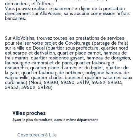
demandeur, et l’offreur.
Vous pouvez réaliser le paiement en ligne de la prestation
directement sur AlloVoisins, sans aucune commission ni frais
bancaires.
Sur AlloVoisins, trouvez toutes les prestations de services
pour réaliser votre projet de Covoiturage (partage de frais)
sur la ville de Douai (quartier sous prefecture, quartier nord
est scarpe et derivation, quartier place carnot, hameau de
frais marais, quartier residence gayant, hameau de dorignies,
faubourg de cambrai et de paris, quartier faubourg d
esquerchin, quartier place d armes et du barlet, quartier de
la gare, quartier faubourg de bethune, polygone hameau de
wagnonville, quartier charles bourseul, quartier casernes caux
corbineau) (Nord, 59500, 59450, 59119, 59552, 59504,
59553, 59502, 59128)
Villes proches
Ayant le plus de résultats, dans le même département
Covoitureurs à Lille