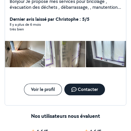
Bonjour Je propose mes services pour bricolage ,
évacuation des déchets , débarrassage, , manutention,
déménagement, livraison , et tous types de petits
bricolages comme la peinture / la pose de parquet etc..
Dernier avis laissé par Christophe : 5/5
Disponible/ réactif / courageux/ minutieux / ponctuel
Il y a plus de 6 mois
très bien
Merci de votre confiance .
Voir le profil
Contacter
Nos utilisateurs nous évaluent