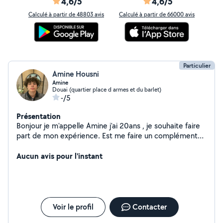
4,6/5
4,6/5
Calculé à partir de 48803 avis
Calculé à partir de 66000 avis
Particulier
Amine Housni
Amine
Douai (quartier place d armes et du barlet)
-/5
Présentation
Bonjour je m'appelle Amine j'ai 20ans , je souhaite faire
part de mon expérience. Est me faire un complément
de salaire J'ai déjà tondue des pelouse couper des haie
Aucun avis pour l'instant
mettre en peinture une chambre merci à vous . Douai
Voir le profil
Contacter