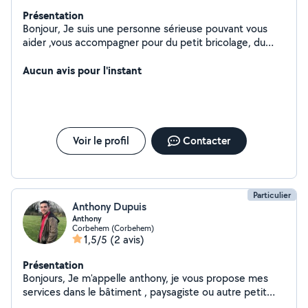
Présentation
Bonjour, Je suis une personne sérieuse pouvant vous
aider ,vous accompagner pour du petit bricolage, du
montage de meubles, jardinage, peinture, tapisserie. Je
peux aussi promener, nourrir votre animal de
Aucun avis pour l'instant
compagnie. Vous aidez dans vos démarches
informatiques ou vous aider à utiliser vos smartphone.
N'hésitez pas à me contacter.
Voir le profil
Contacter
Particulier
Anthony Dupuis
Anthony
Corbehem (Corbehem)
1,5/5
(2 avis)
Présentation
Bonjours, Je m'appelle anthony, je vous propose mes
services dans le bâtiment , paysagiste ou autre petit
travaux. n'hésitez pas à me contacter.