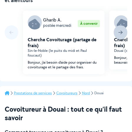
et alentours
Gharib A.
A
À convenir
postée mercredi
p
Cherche Covoiturage (partage de
Cherche 
frais)
frais)
Sin-le-Noble (le puits du midi et Paul
Douai (qua
foucaut)
Bonjour, bj
Bonjour, j'ai besoin d'aide pour organiser du
beauvais s
covoiturage et le partage des frais.
Prestations de services
Covoitureurs
Nord
Douai
Covoitureur à Douai : tout ce qu’il faut
savoir