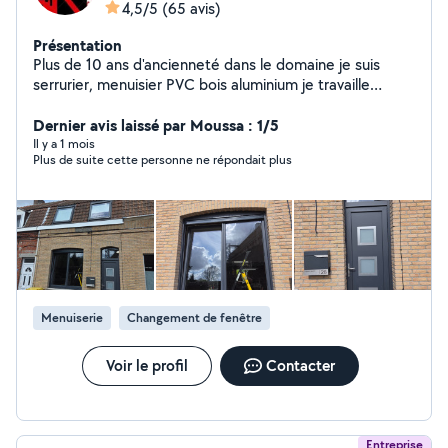
4,5/5
(65 avis)
Présentation
Plus de 10 ans d'ancienneté dans le domaine je suis
serrurier, menuisier PVC bois aluminium je travaille
exclusivement avec des produits français spécialisés
également en serrurerie j'interviens sur tout type de
Dernier avis laissé par Moussa : 1/5
porte ,ouverture,réparation,renforcement, adaptation.
Il y a 1 mois
Plus de suite cette personne ne répondait plus
Réparation remplacement de volet
,porte,garage,fenêtre, motorisation électrique solaire
devis gratuit et rapide
Menuiserie
Changement de fenêtre
Voir le profil
Contacter
Entreprise