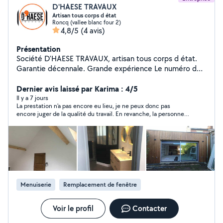
D'HAESE TRAVAUX
Artisan tous corps d état
Roncq (vallee blanc four 2)
4,8/5
(4 avis)
Présentation
Société D'HAESE TRAVAUX, artisan tous corps d état.
Garantie décennale. Grande expérience Le numéro de
police d assurance vous sera fourni après acceptation
du devis dans les 14 jours légaux de rétractation.
Dernier avis laissé par Karima : 4/5
Puisque nous avons été spolié Les chantiers en.photo
Il y a 7 jours
La prestation n'a pas encore eu lieu, je ne peux donc pas
sont visitables sur demande.
encore juger de la qualité du travail. En revanche, la personne
est très disponible, réactive et prend le temps de bien
conseiller. Les échanges ont été agréables et professionnels.
J'attends désormais la réalisation de la prestation avec
confiance.
Menuiserie
Remplacement de fenêtre
Voir le profil
Contacter