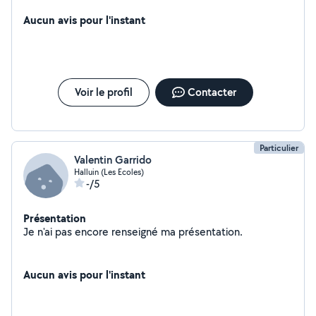
sérieuse et soigneuse et je souhaite effectuer des
tâches où je suis qualifiée pour aider mes parents à
Aucun avis pour l'instant
financer mes études.
Voir le profil
Contacter
Particulier
Valentin Garrido
Halluin (Les Ecoles)
-/5
Présentation
Je n'ai pas encore renseigné ma présentation.
Aucun avis pour l'instant