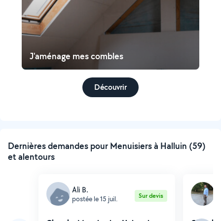
J'aménage mes combles
Découvrir
Dernières demandes pour Menuisiers à Halluin (59)
et alentours
Ali B.
N
Sur devis
postée le 15 juil.
p