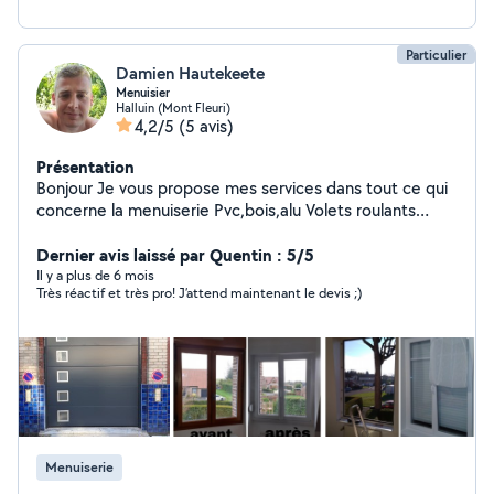
Particulier
Damien Hautekeete
Menuisier
Halluin (Mont Fleuri)
4,2/5
(5 avis)
Présentation
Bonjour Je vous propose mes services dans tout ce qui
concerne la menuiserie Pvc,bois,alu Volets roulants
Rideaux métalliques ( Volet métallique) Porte de garage
Remplacement de vitrage * Cela comprend Le
Dernier avis laissé par Quentin : 5/5
dépannage, la modernisation, le remplacement à neuf,
Il y a plus de 6 mois
Très réactif et très pro! J’attend maintenant le devis ;)
La motorisation Je m'engage a garantir un travail sérieux
et soigné pour un résultat satisfaisant garantie.
Menuiserie