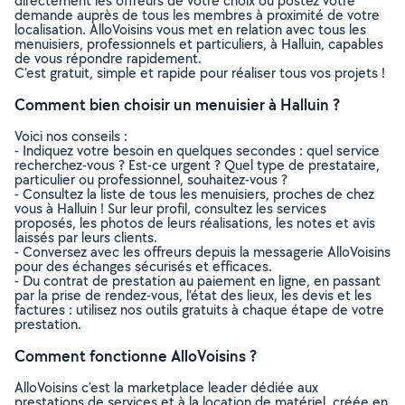
directement les offreurs de votre choix ou postez votre
demande auprès de tous les membres à proximité de votre
localisation. AlloVoisins vous met en relation avec tous les
menuisiers, professionnels et particuliers, à Halluin, capables
de vous répondre rapidement.
C’est gratuit, simple et rapide pour réaliser tous vos projets !
Comment bien choisir un menuisier à Halluin ?
Voici nos conseils :
- Indiquez votre besoin en quelques secondes : quel service
recherchez-vous ? Est-ce urgent ? Quel type de prestataire,
particulier ou professionnel, souhaitez-vous ?
- Consultez la liste de tous les menuisiers, proches de chez
vous à Halluin ! Sur leur profil, consultez les services
proposés, les photos de leurs réalisations, les notes et avis
laissés par leurs clients.
- Conversez avec les offreurs depuis la messagerie AlloVoisins
pour des échanges sécurisés et efficaces.
- Du contrat de prestation au paiement en ligne, en passant
par la prise de rendez-vous, l’état des lieux, les devis et les
factures : utilisez nos outils gratuits à chaque étape de votre
prestation.
Comment fonctionne AlloVoisins ?
AlloVoisins c’est la marketplace leader dédiée aux
prestations de services et à la location de matériel, créée en