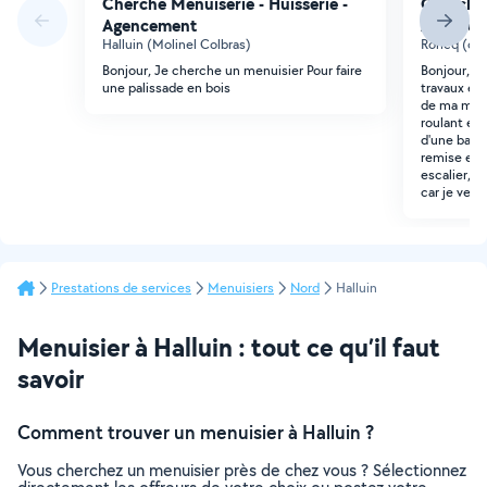
Cherche Menuiserie - Huisserie -
Cherche 
Agencement
Agencem
Halluin (Molinel Colbras)
Roncq (cen
Bonjour, Je cherche un menuisier Pour faire
Bonjour, Je
une palissade en bois
travaux en 
de ma mais
roulant et 
d'une baie
remise en 
escalier, 
car je veu
Prestations de services
Menuisiers
Nord
Halluin
Menuisier à Halluin : tout ce qu’il faut
savoir
Comment trouver un menuisier à Halluin ?
Vous cherchez un menuisier près de chez vous ? Sélectionnez