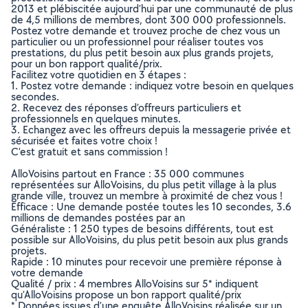
2013 et plébiscitée aujourd’hui par une communauté de plus
de 4,5 millions de membres, dont 300 000 professionnels.
Postez votre demande et trouvez proche de chez vous un
particulier ou un professionnel pour réaliser toutes vos
prestations, du plus petit besoin aux plus grands projets,
pour un bon rapport qualité/prix.
Facilitez votre quotidien en 3 étapes :
1. Postez votre demande : indiquez votre besoin en quelques
secondes.
2. Recevez des réponses d’offreurs particuliers et
professionnels en quelques minutes.
3. Echangez avec les offreurs depuis la messagerie privée et
sécurisée et faites votre choix !
C’est gratuit et sans commission !
AlloVoisins partout en France : 35 000 communes
représentées sur AlloVoisins, du plus petit village à la plus
grande ville, trouvez un membre à proximité de chez vous !
Efficace : Une demande postée toutes les 10 secondes, 3.6
millions de demandes postées par an
Généraliste : 1 250 types de besoins différents, tout est
possible sur AlloVoisins, du plus petit besoin aux plus grands
projets.
Rapide : 10 minutes pour recevoir une première réponse à
votre demande
Qualité / prix : 4 membres AlloVoisins sur 5* indiquent
qu’AlloVoisins propose un bon rapport qualité/prix
* Données issues d’une enquête AlloVoisins réalisée sur un