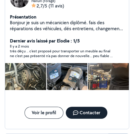
Halluin (Forage)
2,7/5
(11 avis)
Présentation
Bonjour je suis un mécanicien diplômé. fais des
réparations des véhicules, dés entretiens, changement
de pièce, et du restai ligne à votre choix, j'ai l'endroit et
les outils nécessaires sur Rbx pour. A vos services mes
Dernier avis laissé par Elodie : 1/5
chers voisines :). 06-05-96-78-85
Il y a 2 mois
très déçu .. c'est proposé pour transporter un meuble au final
ne c'est pas présenté n’a pas donner de nouvelle... peu fiable ...
Voir le profil
Contacter