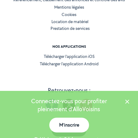
Mentions légales
Cookies
Location de matériel
Prestation de services
NOS APPLICATIONS
Télécharger l’application iOS
Télécharger l’application Android
Retrouvez-nous :
Connectez-vous pour profiter
pleinement d'AlloVoisins
M'inscrire
Version 25.5.3
Carte