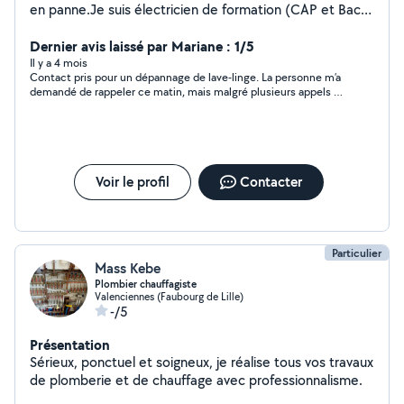
en panne.Je suis électricien de formation (CAP et Bac)
avec expérience en tant que dépanneur,installateur.Je
peux effectuer vos travaux de peinture ,de rénovation
Dernier avis laissé par Mariane : 1/5
.et de bricolage.
Il y a 4 mois
Contact pris pour un dépannage de lave-linge. La personne m’a
demandé de rappeler ce matin, mais malgré plusieurs appels et
sms , je n’ai obtenu aucune réponse. Pas sérieux .
Voir le profil
Contacter
Particulier
Mass Kebe
Plombier chauffagiste
Valenciennes (Faubourg de Lille)
-/5
Présentation
Sérieux, ponctuel et soigneux, je réalise tous vos travaux
de plomberie et de chauffage avec professionnalisme.