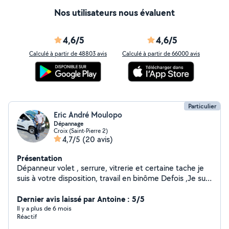
Nos utilisateurs nous évaluent
4,6/5
4,6/5
Calculé à partir de 48803 avis
Calculé à partir de 66000 avis
Particulier
Eric André Moulopo
Dépannage
Croix (Saint-Pierre 2)
4,7/5
(20 avis)
Présentation
Dépanneur volet , serrure, vitrerie et certaine tache je
suis à votre disposition, travail en binôme Defois ,Je suis
un professionnel et non bricoleur j'exerce que dans mon
domaine qui est aussi Mon métier ,ici pour arrondir les
Dernier avis laissé par Antoine : 5/5
fins de mois et rendre service
Il y a plus de 6 mois
Réactif