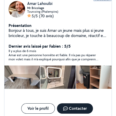
Amar Lahouibi
Mr Bricolage
Tourcoing (Phalempins)
5/5
(70 avis)
Présentation
Bonjour à tous, je suis Amar un jeune mais plus si jeune
bricoleur, je touche à beaucoup de domaine, réactif et
consciencieux. N'hésitez pas à me solliciter, à bientôt.
Dernier avis laissé par Fabien : 5/5
Il y a plus de 6 mois
Amar est une personne honnête et fiable. Il n'a pas pu réparer
mon volet mais il m'a expliqué pourquoi afin que je comprenne.
Il a ensuite pris le temps de réparer ma porte d'entrée.
Voir le profil
Contacter