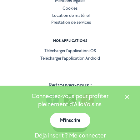
Mentions légales
Cookies
Location de matériel
Prestation de services
NOS APPLICATIONS
Télécharger l’application iOS
Télécharger l’application Android
Retrouvez-nous :
Connectez-vous pour profiter
pleinement d'AlloVoisins
M'inscrire
Version 25.6.0
Carte
Déjà inscrit ? Me connecter