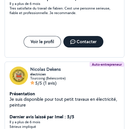
électroménager sauf : lavage et froid
Il y a plus de 6 mois
Tres satisfaite du travail de Fabien. Cest une personne serieuse,
fiable et professionnelle. Je recommande.
Voir le profil
Contacter
Auto-entrepreneur
Nicolas Dekens
électricien
Tourcoing (Belencontre)
5/5
(1 avis)
Présentation
Je suis disponible pour tout petit travaux en électricité,
peinture
Dernier avis laissé par Imel : 5/5
Il y a plus de 6 mois
Sérieux impliqué