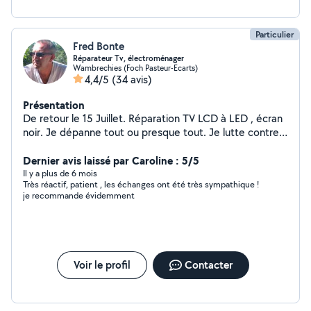
Particulier
Fred Bonte
Réparateur Tv, électroménager
Wambrechies (Foch Pasteur-Ecarts)
4,4/5
(34 avis)
Présentation
De retour le 15 Juillet. Réparation TV LCD à LED , écran
noir. Je dépanne tout ou presque tout. Je lutte contre
l'obsolescence programmée. TV, Ordi, Smartphone,
Tablette, Petit et moyen électroménager. Pompe à
Dernier avis laissé par Caroline : 5/5
bière, Senséo et machine café-broyeur, Thermomix,
Il y a plus de 6 mois
Très réactif, patient , les échanges ont été très sympathique !
Kitchenaid..... ton sèche cheveux adoré, Carte
je recommande évidemment
électronique, Flipper, Juke-box, Jeux de Lumière Dj.
réparation connectique smartphone, HDMI....... Volet
roulant électrique.
Voir le profil
Contacter