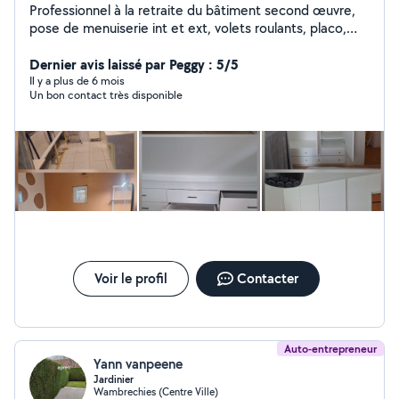
Professionnel à la retraite du bâtiment second œuvre,
pose de menuiserie int et ext, volets roulants, placo,
cuisine équipée, assemblage de meubles en kit,
fabrication sur mesure de rangement, et divers
Dernier avis laissé par Peggy : 5/5
bricolages de la maison.
Il y a plus de 6 mois
Un bon contact très disponible
Voir le profil
Contacter
Auto-entrepreneur
Yann vanpeene
Jardinier
Wambrechies (Centre Ville)