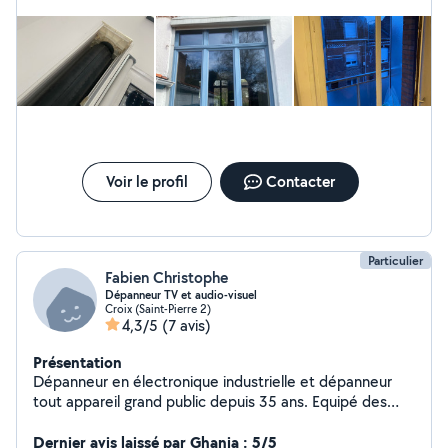
Voir le profil
Contacter
Particulier
Fabien Christophe
Dépanneur TV et audio-visuel
Croix (Saint-Pierre 2)
4,3/5
(7 avis)
Présentation
Dépanneur en électronique industrielle et dépanneur
tout appareil grand public depuis 35 ans. Equipé des
outils de pointe pour la micro électronique
(smartphone). Travail sérieux et de grande qualité. Tout
Dernier avis laissé par Ghania : 5/5