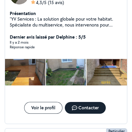
4,3/5
(15 avis)
Présentation
"YV Services : La solution globale pour votre habitat.
Spécialiste du multiservice, nous intervenons pour
l'entretien de vos espaces verts, vos travaux de
peinture et le petit bricolage. Notre engagement : une
Dernier avis laissé par Delphine : 5/5
intervention rapide et un résultat impeccable pour vous
Il y a 2 mois
Réponse rapide
simplifier la vie au quotidien."
Voir le profil
Contacter
Particulier