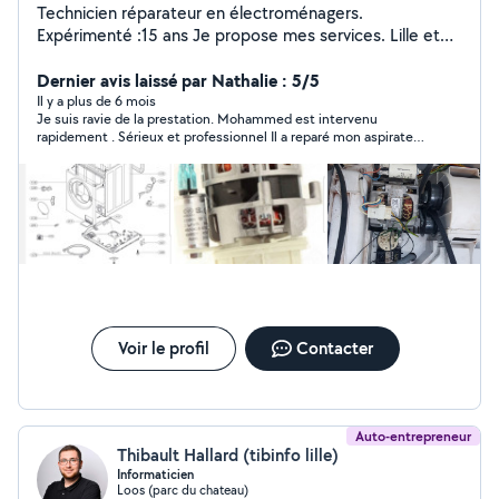
Technicien réparateur en électroménagers.
Expérimenté :15 ans Je propose mes services. Lille et
environs
Dernier avis laissé par Nathalie : 5/5
Il y a plus de 6 mois
Je suis ravie de la prestation. Mohammed est intervenu
rapidement . Sérieux et professionnel Il a reparé mon aspirateur
pour un tarif tout à fait correct. Je le recommande vivement et
n’hésiterai pas à faire appel à lui en cas de besoin .
Voir le profil
Contacter
Auto-entrepreneur
Thibault Hallard (tibinfo lille)
Informaticien
Loos (parc du chateau)