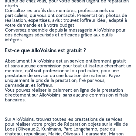
autour de chez vous, pour votre besoin urgent de réparation
objets
Consultez les profils des membres, professionnels ou
particuliers, qui vous ont contacté. Présentation, photos de
réalisation, expertises, avis : trouvez l'offreur idéal, adapté à
votre demande et à votre budget.
Conversez ensemble depuis la messagerie AlloVoisins pour
des échanges sécurisés et efficaces grâce aux outils
intégrés.
Est-ce que AlloVoisins est gratuit ?
Absolument ! AlloVoisins est un service entièrement gratuit
et sans aucune commission pour tout utilisateur cherchant un
membre, qu’il soit professionnel ou particulier, pour une
prestation de service ou une location de matériel. Payez
uniquement le prix de la prestation, fixé par vous,
demandeur, et l’offreur.
Vous pouvez réaliser le paiement en ligne de la prestation
directement sur AlloVoisins, sans aucune commission ni frais
bancaires.
Sur AlloVoisins, trouvez toutes les prestations de services
pour réaliser votre projet de Réparation objets sur la ville de
Loos (Oliveaux 2, Kuhlmann, Parc Longchamp, parc du
chateau, republique, Mairie, Oliveaux 1, eurasante, Maison