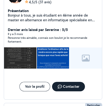
4,5/5
(31 avis)
Présentation
Bonjour à tous, je suis étudiant en 4éme année de
master en alternance en informatique spécialisée en
support utilisateur et client. Je mets mes compétences
à votre service pour de la réparation d'ordinateurs,
Dernier avis laissé par Severine : 5/5
amélioration, conseil a l'achat optimisation de réseaux
Il y a 3 mois
Personne très aimable, connais son boulot je le recommande
domicile et installation de poste télétravail.
fortement.
Voir le profil
Contacter
Particulier