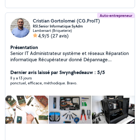
Auto-entrepreneur
Cristian Gortolomei (CG.ProIT)
RSI.Senior Informatique SyAdm
Lambersart (Briqueterie)
4,9/5
(27 avis)
Présentation
Senior IT Administrateur système et réseaux Réparation
informatique Récupérateur donné Dépannage
informatique Installation et configuration sys
informatique Maintenance système Support et conseil
Dernier avis laissé par Swynghedeauw : 5/5
Conseil informatique
Il y a 13 jours
ponctuel, efficace, méthodique. Bravo.