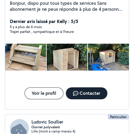
Bonjour, dispo pour tous types de services Sans
abonnement je ne peux répondre à plus de 4 personnes
par mois, laissez moi votre mail ou numéro dans votre
demande pour que je puisse vous contacter
Dernier avis laissé par Kelly : 5/5
Il y a plus de 6 mois
Trajet parfait , sympathique et à l’heure
Voir le profil
Contacter
Particulier
Ludovic Soullier
Ouvrier polyvalent
Lille (mont a camp-marais 4)