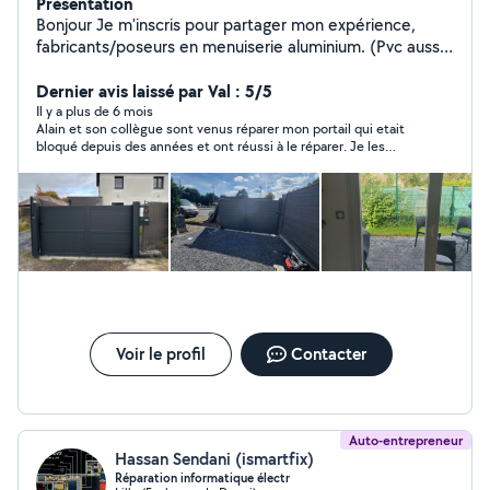
Présentation
Bonjour Je m'inscris pour partager mon expérience,
fabricants/poseurs en menuiserie aluminium. (Pvc aussi)
Je suis disponible en début soirée, et week-ends.
Réactifs, minutieux. *Compétences/connaissances
Dernier avis laissé par Val : 5/5
*Pose Véranda verrière sûr mesures . *Pose pergola
Il y a plus de 6 mois
Alain et son collègue sont venus réparer mon portail qui etait
bioclimatique. *Pose portillon,porte de garage latéral,
bloqué depuis des années et ont réussi à le réparer. Je les
basculante,portail coulissant, battant. *Pose de
recommande sans pb
porte,fenêtres,baies coulissante,fixe,store,volet
roulant,verrière,véranda. *Détection de fuite véranda et
verrière. *Programmation télécommande (vr,store)
*Réglages ouvrants(Ouvrant basculant, ouvrant
français).Plus connue sous le nom (Ob,Of) *Réglages
porte d'entrée. *Pose de vitrages. *Pose volets
roulant,manuel,motorisé. *Prise de côtes. *Montages de
meubles. *Pose store banne N'hésitez pas à me
contacter. Cordialement
Voir le profil
Contacter
Auto-entrepreneur
Hassan Sendani (ismartfix)
Réparation informatique électr