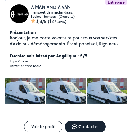
Entreprise
A MAN AND A VAN
Transport de marchandises.
Faches-Thumesnil (Croisette)
4,8/5
(127 avis)
Présentation
Bonjour, je me porte volontaire pour tous vos services
d'aide aux déménagements. Étant ponctuel, Rigoureux
et minutieux, je souhaite vous aider à accomplir vos
tâches dans la bonne humeur comme toujours. Si besoin
Dernier avis laissé par Angélique : 5/5
je vous laisse prendre contact avec moi. À très vite.
Il y a 2 mois
Parfait encore merci
Edward
Voir le profil
Contacter