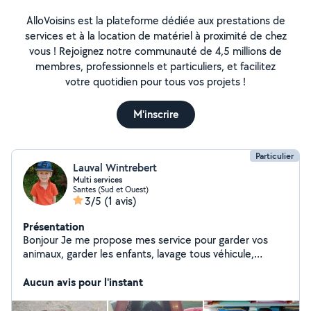
AlloVoisins est la plateforme dédiée aux prestations de
services et à la location de matériel à proximité de chez
vous ! Rejoignez notre communauté de 4,5 millions de
membres, professionnels et particuliers, et facilitez
votre quotidien pour tous vos projets !
M'inscrire
Particulier
Lauval Wintrebert
Multi services
Santes (Sud et Ouest)
3/5
(1 avis)
Présentation
Bonjour Je me propose mes service pour garder vos
animaux, garder les enfants, lavage tous véhicule,
ménage, repassage, m'occuper de votre jardin, garder
votre habitation pendant votre absence,
Aucun avis pour l'instant
gardiennageN'hésitez pas à me contacter