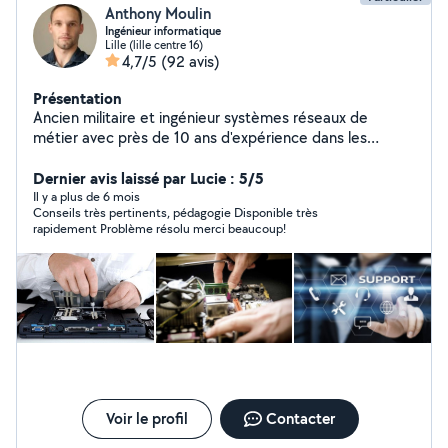
Anthony Moulin
Ingénieur informatique
Lille (lille centre 16)
4,7/5
(92 avis)
Présentation
Ancien militaire et ingénieur systèmes réseaux de
métier avec près de 10 ans d'expérience dans les
technologies de l'information, je serais ravi de pouvoir
apporter mon expertise sur vos sujets informatiques,
Dernier avis laissé par Lucie : 5/5
téléphoniques et audiovisuels, et tout ce qui touche aux
Il y a plus de 6 mois
Conseils très pertinents, pédagogie Disponible très
nouvelles technologies. Je suis également un peu
rapidement Problème résolu merci beaucoup!
bricoleur, j'apporte mon aide dans les services de
déménagement et préparation de logements pour les
rendre accueillants
Voir le profil
Contacter