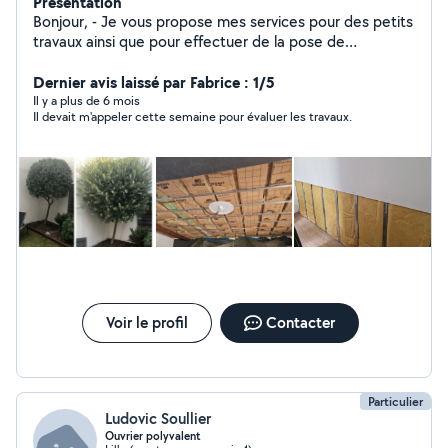
Présentation
Bonjour, - Je vous propose mes services pour des petits
travaux ainsi que pour effectuer de la pose de
rails,isolation,placo, tonte de pelouse, taille de haies,
élaguer des arbres etc. -Je dispose d'une remorque -Je
Dernier avis laissé par Fabrice : 1/5
me suis perfectionné également dans la destruction de
Il y a plus de 6 mois
Il devait m'appeler cette semaine pour évaluer les travaux.
nids de guêpes,frelons,frelons asiatiques, fourmis. A
bientôt
Voir le profil
Contacter
Particulier
Ludovic Soullier
Ouvrier polyvalent