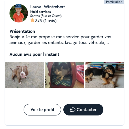
Particulier
Lauval Wintrebert
Multi services
Santes (Sud et Ouest)
3/5
(1 avis)
Présentation
Bonjour Je me propose mes service pour garder vos
animaux, garder les enfants, lavage tous véhicule,
ménage, repassage, m'occuper de votre jardin, garder
votre habitation pendant votre absence,
Aucun avis pour l'instant
gardiennageN'hésitez pas à me contacter
Voir le profil
Contacter