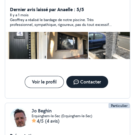
domaines du bâtiment et autre n'hésitez pas à me
contacter pour tout type de travaux à effectuer je vous
Dernier avis laissé par Anaelle : 5/5
répondrai dans les plus brefs délais .
Il y a 1 mois
Geoffrey a réalisé le bardage de notre piscine. Très
professionnel, sympathique, rigoureux, pas du tout excessif
dans les prix. Je recommande les yeux fermés, très bon
contact à garder pour vos travaux !
Voir le profil
Contacter
Particulier
Jo Beghin
Erquinghem-le-Sec (Erquinghem-le-Sec)
4/5
(4 avis)