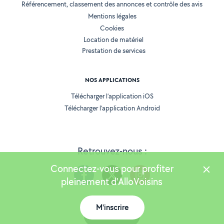
Référencement, classement des annonces et contrôle des avis
Mentions légales
Cookies
Location de matériel
Prestation de services
NOS APPLICATIONS
Télécharger l’application iOS
Télécharger l’application Android
Retrouvez-nous :
Connectez-vous pour profiter
pleinement d'AlloVoisins
M'inscrire
Version 25.5.3
Carte