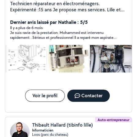
Technicien réparateur en électroménagers.
Expérimenté :15 ans Je propose mes services. Lille et
environs
Dernier avis laissé par Nathalie : 5/5
Il y a plus de 6 mois
Je suis ravie de la prestation. Mohammed est intervenu
rapidement . Sérieux et professionnel Il a reparé mon aspirateur
pour un tarif tout à fait correct. Je le recommande vivement et
n’hésiterai pas à faire appel à lui en cas de besoin .
Voir le profil
Contacter
Auto-entrepreneur
Thibault Hallard (tibinfo lille)
Informaticien
Loos (parc du chateau)