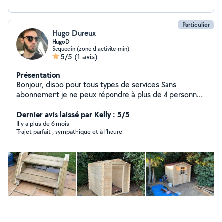
Particulier
Hugo Dureux
HugoD
Sequedin (zone d activite-min)
5/5
(1 avis)
Présentation
Bonjour, dispo pour tous types de services Sans
abonnement je ne peux répondre à plus de 4 personnes
par mois, laissez moi votre mail ou numéro dans votre
demande pour que je puisse vous contacter
Dernier avis laissé par Kelly : 5/5
Il y a plus de 6 mois
Trajet parfait , sympathique et à l’heure