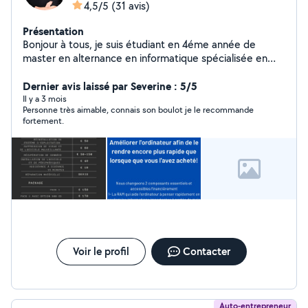
4,5/5
(31 avis)
Présentation
Bonjour à tous, je suis étudiant en 4éme année de
master en alternance en informatique spécialisée en
support utilisateur et client. Je mets mes compétences
à votre service pour de la réparation d'ordinateurs,
Dernier avis laissé par Severine : 5/5
amélioration, conseil a l'achat optimisation de réseaux
Il y a 3 mois
Personne très aimable, connais son boulot je le recommande
domicile et installation de poste télétravail.
fortement.
Voir le profil
Contacter
Auto-entrepreneur