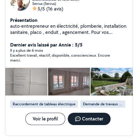
Sercus (Sercus)
5/5
(16 avis)
Présentation
auto-entrepreneur en électricité, plomberie, installation
sanitaire, placo , enduit , agencement. Pour vos
demandes diverses,merci de passer par la rubrique
Dernier avis laissé par Annie : 5/5
électricité sinon je n'y ai pas accès. Cordialement.
Il y a plus de 6 mois
Excellent travail, réactif, disponible, consciencieux. Encore
merci.
Raccordement de tableau électrique
Demande de travaux d’électricité
Voir le profil
Contacter