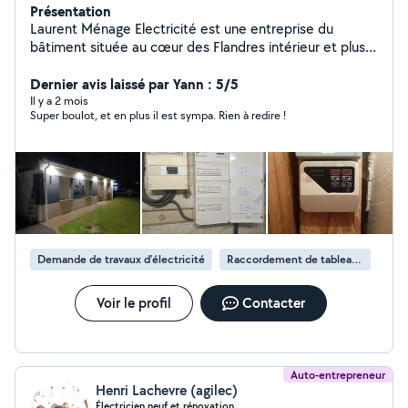
Présentation
Laurent Ménage Electricité est une entreprise du
bâtiment située au cœur des Flandres intérieur et plus
précisément à Hazebrouck. Spécialisée dans la création,
la rénovation et le dépannage électrique, son activité
Dernier avis laissé par Yann : 5/5
est étendue à 50 kilomètres autour de son siège social.
Il y a 2 mois
Super boulot, et en plus il est sympa. Rien à redire !
A l'écoute des besoins de ses clients et soucieux de la
qualité de ses prestations, la LME vous apportera des
conseils sur les solutions à apporter à vos besoins ainsi
qu'une prestation soignée.
Demande de travaux d’électricité
Raccordement de tableau électrique
Voir le profil
Contacter
Auto-entrepreneur
Henri Lachevre (agilec)
Électricien,neuf et rénovation