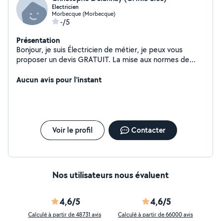
Electricien
Morbecque (Morbecque)
-/5
Présentation
Bonjour, je suis Électricien de métier, je peux vous
proposer un devis GRATUIT. La mise aux normes de
votre installation est à prendre au sérieux. Pensez-vous
être en sécurité pour vous et votre famille ? N'hésitez
Aucun avis pour l'instant
pas à me contacter.
Voir le profil
Contacter
Nos utilisateurs nous évaluent
4,6/5
4,6/5
Calculé à partir de 48731 avis
Calculé à partir de 66000 avis