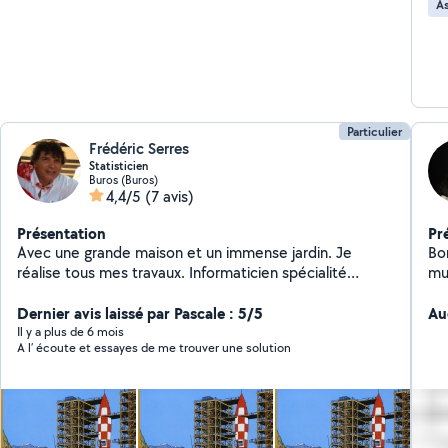
As
Particulier
Frédéric Serres
Statisticien
Buros (Buros)
4,4/5
(7 avis)
Présentation
Pr
Avec une grande maison et un immense jardin. Je
Bo
réalise tous mes travaux. Informaticien spécialité
mu
statistiques. Voilà mon panel de champ de
dé
compétences. Donc je peux me diversifier dans les
Dernier avis laissé par Pascale : 5/5
vot
Au
demandes !
distan
Il y a plus de 6 mois
A l’ écoute et essayes de me trouver une solution
et
disp
me