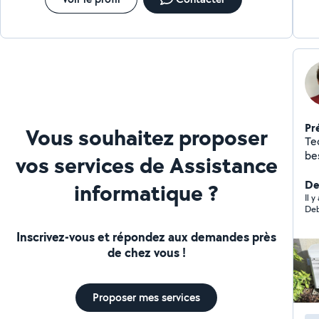
Pr
Vous souhaitez proposer
Te
be
vos services de Assistance
Sér
et 
Der
informatique ?
pa
Il 
Deb
Inscrivez-vous et répondez aux demandes près
de chez vous !
Proposer mes services