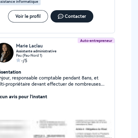
sistance informatique
Voir le profil
Contacter
Auto-entrepreneur
Marie Laclau
Assistante administrative
Pau (Pau-Nord 1)
-/5
ésentation
njour, responsable comptable pendant 8ans, et
lti-propriétaire devant effectuer de nombreuses
marches administratives au quotidien je me tiens à
re disposition pour tout besoin administratif, à
cun avis pour l'instant
ce ou en présentiel. En parallèle je suis danseuse
 professeur de salsa, je peux également être
onible pour des cours particuliers. N'hésitez pas à
 contacter pour toute demande !