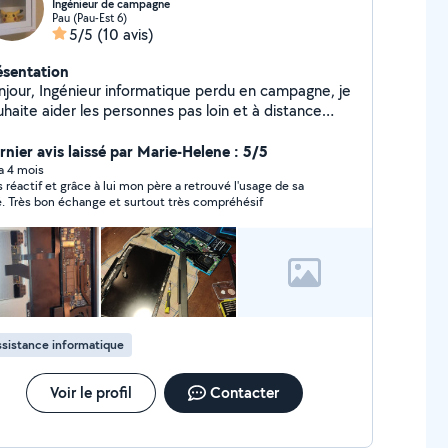
Ingénieur de campagne
Pau (Pau-Est 6)
5/5
(10 avis)
ésentation
njour, Ingénieur informatique perdu en campagne, je
haite aider les personnes pas loin et à distance
mme je le peux dans leur quotidien.
rnier avis laissé par Marie-Helene : 5/5
 a 4 mois
s réactif et grâce à lui mon père a retrouvé l'usage de sa
é. Très bon échange et surtout très compréhésif
sistance informatique
Voir le profil
Contacter