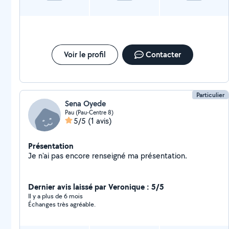
Android et iOS. Aide à la Création de Sites Web :
Conception de sites adaptés à vos besoins. Édition de
Texte et Excel : Assistance avec Word, OpenOffice, et
gestion des données. Aide à distance disponible dans
certains cas. Contactez-moi pour discuter de vos
besoins. À bientôt,
Voir le profil
Contacter
Particulier
Sena Oyede
Pau (Pau-Centre 8)
5/5
(1 avis)
Présentation
Je n'ai pas encore renseigné ma présentation.
Dernier avis laissé par Veronique : 5/5
Il y a plus de 6 mois
Échanges très agréable.