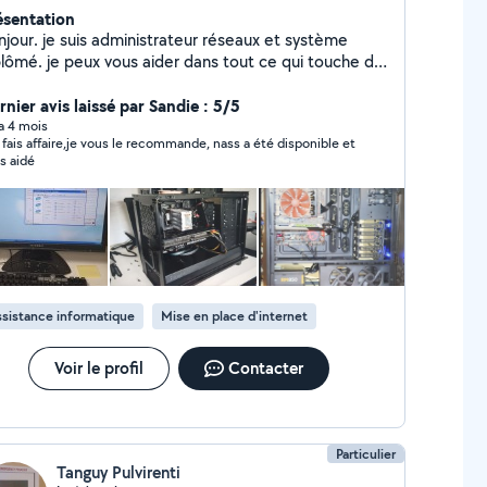
ésentation
administrateur réseaux et système
plômé. je peux vous aider dans tout ce qui touche de
ès ou de loin à l'informatique. Comme monter des
, recommander des configurations ou du
nier avis laissé par Sandie : 5/5
pannage.N'hésitez pas à me contacter directement
 a 4 mois
ais affaire,je vous le recommande, nass a été disponible et
r mail. Comme je n'ai pas d'abonnement premier, je
s aidé
s limité à 4 réponses. Merci et à bientôt
sistance informatique
Mise en place d'internet
Voir le profil
Contacter
Particulier
Tanguy Pulvirenti