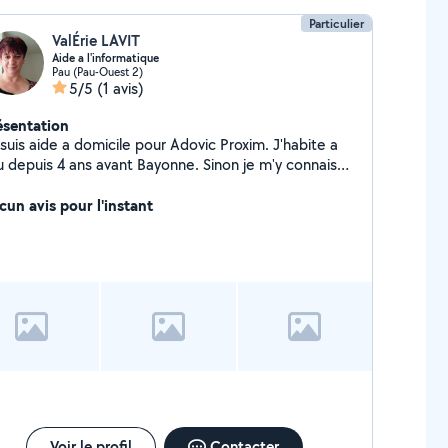
Particulier
ValÉrie LAVIT
Aide a l'informatique
Pau (Pau-Ouest 2)
5/5
(1 avis)
ésentation
suis aide a domicile pour Adovic Proxim. J'habite a
u depuis 4 ans avant Bayonne. Sinon je m'y connais
informatique,je peux aider à ce niveau là, traitement
texte,CV etc.... Traitement administratif. Je n'ai pas
cun avis pour l'instant
ordinateur chez moi mais je me déplace. Je m'y
nnais aussi en paramétrage box télé.
Voir le profil
Contacter