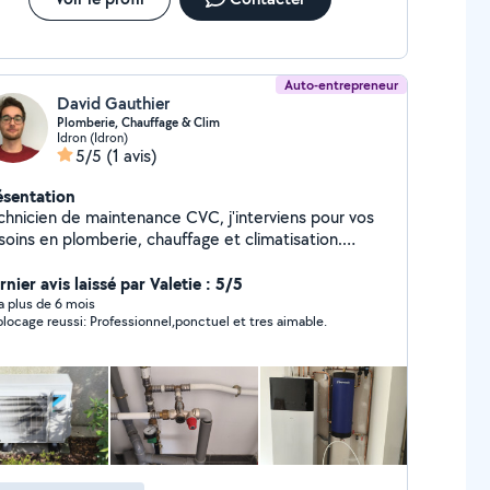
Auto-entrepreneur
David Gauthier
Plomberie, Chauffage & Clim
Idron (Idron)
5/5
(1 avis)
ésentation
chnicien de maintenance CVC, j'interviens pour vos
soins en plomberie, chauffage et climatisation.
ieux et soigneux, je réalise le dépannage, l'entretien
le remplacement de vos équipements. N'hésitez
nier avis laissé par Valetie : 5/5
s à me contacter avec quelques photos pour une
y a plus de 6 mois
locage reussi: Professionnel,ponctuel et tres aimable.
première estimation. Facturation possible.