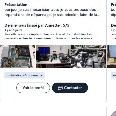
Présentation
Pr
bonjour je suis mécanicien auto je vous propose des
bonjour. je suis 
réparations de dépannage, je sais bricoler, faire de la
di
manutention... je peux vous rendre service. Je suis
pr
dépanneur informatique. J'ai obtenu mon diplôme.
Dernier avis laissé par Annette : 5/5
pc
Der
dé
Il y a 16 jours
Il y
Très efficace et comptent dans son travail. Tout s'est très bien
pas f
pa
passé et ce dans le bonne humeur. Je recommande ce voisoin.
m a
sui
Merci.
Installation d'imprimante
As
Voir le profil
Contacter