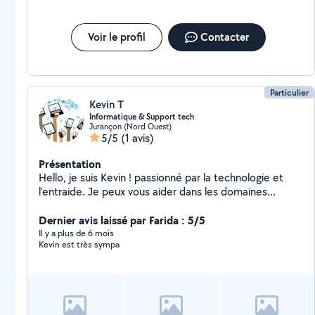
Voir le profil
Contacter
Particulier
Kevin T
Informatique & Support tech
Jurançon (Nord Ouest)
5/5
(1 avis)
Présentation
Hello, je suis Kevin ! passionné par la technologie et
l'entraide. Je peux vous aider dans les domaines
suivants : Dépannage Informatique : Résolution de
divers problèmes techniques. Dépannage Smartphone
Dernier avis laissé par Farida : 5/5
et Tablettes : Réparation de vos appareils mobiles.
Il y a plus de 6 mois
Kevin est très sympa
Installation et Configuration : Mise en place de logiciels
et équipements (imprimantes, box ..) Aide à la
Création et Optimisation de Macros VBA :
Simplification et amélioration des tâches. Aide au
Développement d'Applications : Création d'applications