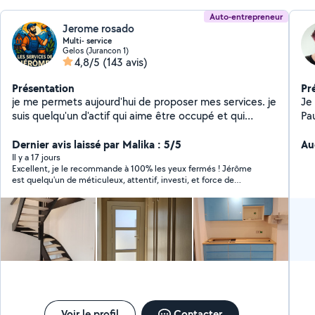
Auto-entrepreneur
Jerome rosado
Multi- service
Gelos (Jurancon 1)
4,8/5
(143 avis)
Présentation
Pr
je me permets aujourd'hui de proposer mes services. je
Je 
suis quelqu'un d'actif qui aime être occupé et qui
Pa
surtout aime les travail bien fait. Mon premier métier
en 
étant dans le contrôle qualité je suis minutieux et très
Dernier avis laissé par Malika : 5/5
de 
Au
professionnel. je propose mes services pour plusieurs
d'
Il y a 17 jours
Excellent, je le recommande à 100% les yeux fermés ! Jérôme
types de travaux : - montage de meuble - peinture,
co
est quelqu'un de méticuleux, attentif, investi, et force de
papier peint, pose de parquet -ménages ( avant
proposition. Le travail de peinture a été réalisé avec un grand
emménagement, après déménagement). - remise au
professionnalisme. Sa sympathie et sa courtoisie ont rendu
propre d'un appartement avant état des lieux -
l'intervention très agréable !
déménagement Bientôt en auto entrepreneur au cas
où cela intéresserait quelqu'un :)
Voir le profil
Contacter