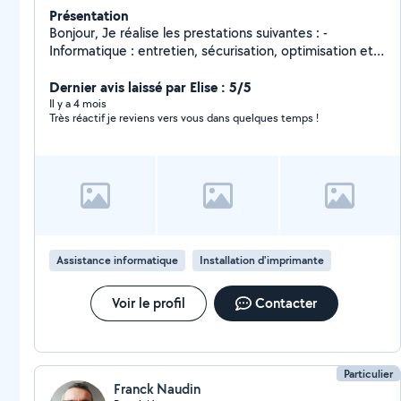
Présentation
Bonjour, Je réalise les prestations suivantes : -
Informatique : entretien, sécurisation, optimisation et
installation d'ordinateur, cours - Conseils et
optimisations smartphones. - Jardinage : tonte
Dernier avis laissé par Elise : 5/5
pelouse, élagage de haies, entretien, arrosage
Il y a 4 mois
Très réactif je reviens vers vous dans quelques temps !
N'hésitez pas à me contacter.
Assistance informatique
Installation d'imprimante
Voir le profil
Contacter
Particulier
Franck Naudin