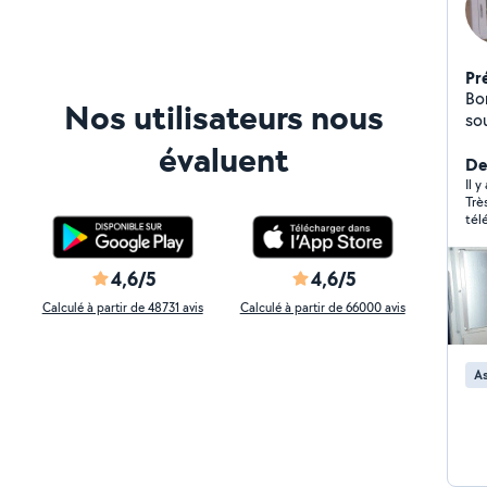
Pr
Bo
Nos utilisateurs nous
sou
co
évaluent
De
Il y
Trè
tél
4,6/5
4,6/5
Calculé à partir de 48731 avis
Calculé à partir de 66000 avis
As