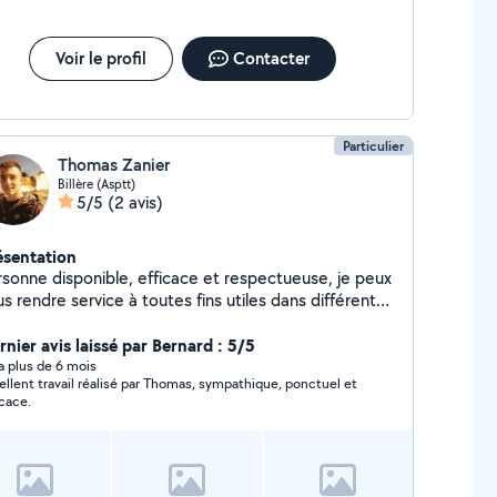
Voir le profil
Contacter
Particulier
Thomas Zanier
Billère (Asptt)
5/5
(2 avis)
ésentation
rsonne disponible, efficace et respectueuse, je peux
s rendre service à toutes fins utiles dans différents
maines.
rnier avis laissé par Bernard : 5/5
y a plus de 6 mois
ellent travail réalisé par Thomas, sympathique, ponctuel et
icace.