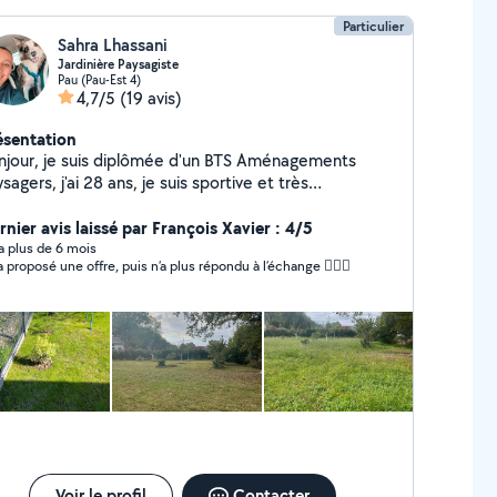
Particulier
Sahra Lhassani
Jardinière Paysagiste
Pau (Pau-Est 4)
4,7/5
(19 avis)
ésentation
njour, je suis diplômée d'un BTS Aménagements
sagers, j'ai 28 ans, je suis sportive et très
lyvalente. N'hesitez pas à faire appel à moi pour vous
rnier avis laissé par François Xavier : 4/5
aider ! Cordialement.
y a plus de 6 mois
a proposé une offre, puis n’a plus répondu à l’échange 🤷🏻‍♂️
Voir le profil
Contacter