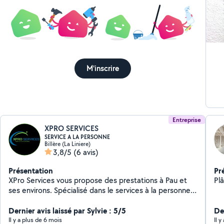
vo
M'inscrire
Entreprise
XPRO SERVICES
SERVICE A LA PERSONNE
Billère (La Liniere)
3,8/5
(6 avis)
Présentation
Pr
XPro Services vous propose des prestations à Pau et
Plâ
ses environs. Spécialisé dans le services à la personne,
notre équipe intervient dans différents domaines
d'activités, tel que : jardinage et entretien espaces
Dernier avis laissé par Sylvie : 5/5
De
verts, bricolage, entretien intérieur et extérieur de
Il y a plus de 6 mois
Il 