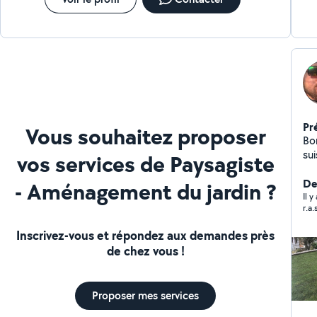
Pr
Vous souhaitez proposer
Bo
suis a
vos services de Paysagiste
de mes 14
tra
De
- Aménagement du jardin ?
me
Il 
r.a.
Inscrivez-vous et répondez aux demandes près
de chez vous !
Proposer mes services