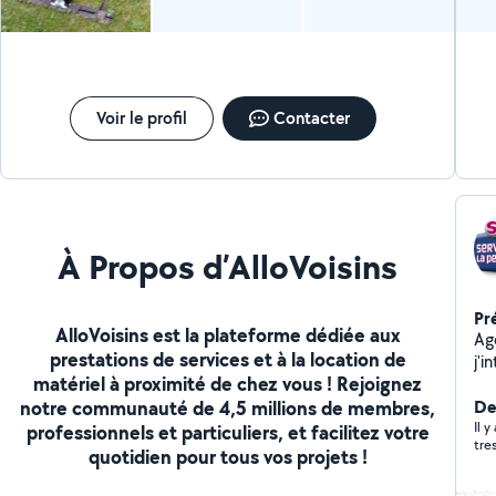
Voir le profil
Contacter
À Propos d’AlloVoisins
Pr
AlloVoisins est la plateforme dédiée aux
Ag
prestations de services et à la location de
j'i
matériel à proximité de chez vous ! Rejoignez
rép
notre communauté de 4,5 millions de membres,
pe
De
com
Il 
professionnels et particuliers, et facilitez votre
tre
et 
quotidien pour tous vos projets !
dé
la 