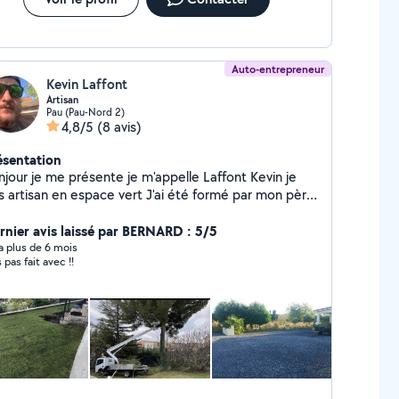
Auto-entrepreneur
Kevin Laffont
Artisan
Pau (Pau-Nord 2)
4,8/5
(8 avis)
ésentation
njour je me présente je m'appelle Laffont Kevin je
rtisan en espace vert J'ai été formé par mon père
 ans (20 ans de expérience) Ma devise
vail de qualité basé sur la confiance N'hésitez pas à
rnier avis laissé par BERNARD : 5/5
 contacter pour un renseignement
y a plus de 6 mois
s pas fait avec !!