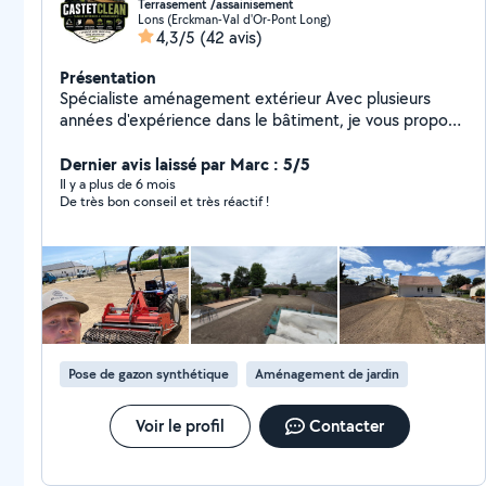
Terrasement /assainisement
Lons (Erckman-Val d'Or-Pont Long)
4,3/5
(42 avis)
Présentation
Spécialiste aménagement extérieur Avec plusieurs
années d'expérience dans le bâtiment, je vous propose
mes services pour vos travaux extérieurs et entretien
Mes prestations : Terrassement (préparation de
Dernier avis laissé par Marc : 5/5
terrain, mise à niveau) Création de terrasse (dalles,
Il y a plus de 6 mois
De très bon conseil et très réactif !
béton, bois) Pose de dalles extérieures Aménagement
de jardin Semis de pelouse Élagage / entretien
extérieur Maçonnerie paysagère (bordures, murets,
finitions) Nettoyage toiture Nettoyage façade Travail
soigné Chantier propre Résultat durable Photos avant /
après possibles Intervention secteur 64 (Pau et
alentours) Devis rapide et conseils personnalisés
Pose de gazon synthétique
Aménagement de jardin
Voir le profil
Contacter