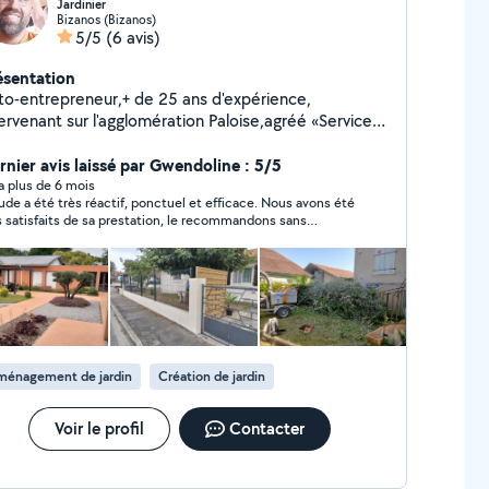
Jardinier
Bizanos (Bizanos)
5/5
(6 avis)
ésentation
to-entrepreneur,+ de 25 ans d'expérience,
ervenant sur l'agglomération Paloise,agréé «Service à
 personne»vous permet de déduire 50% du montant
la prestation=budget maîtrisé,alors n'hésitez pas à
rnier avis laissé par Gwendoline : 5/5
 contacter. J'effectue tous types de travaux
y a plus de 6 mois
ude a été très réactif, ponctuel et efficace. Nous avons été
aces verts ainsi qu'un service minipelle.
s satisfaits de sa prestation, le recommandons sans
itation et feront très certainement appel à ses services à
veau.
ménagement de jardin
Création de jardin
Voir le profil
Contacter