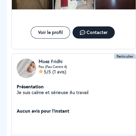
les états des lieux . Je suis soigné propre et maniaque
j'aime le travail bien fait . Pour plus de renseignements
n'hésitez pas à me contacter.
Voir le profil
Contacter
Particulier
Moez Fridhi
Pau (Pau-Centre 4)
5/5
(1 avis)
Présentation
Je suis calme et sérieuse Au travail
Aucun avis pour l'instant