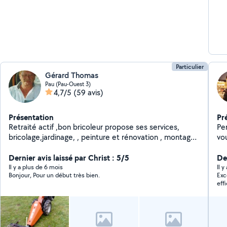
Particulier
Gérard Thomas
Pau (Pau-Ouest 3)
4,7/5
(59 avis)
Présentation
Pr
Retraité actif ,bon bricoleur propose ses services,
Pe
bricolage,jardinage, , peinture et rénovation , montage
vou
de clôtures grillage soudé, rénovation de portails fer,
do
bois etc...Location d'outils électroportatifs, outils de
Dernier avis laissé par Christ : 5/5
De
jardinage thermiques ainsi qu'un fourgon Expert et une
Il y a plus de 6 mois
Il 
Bonjour, Pour un début très bien.
Exc
remorque .
eff