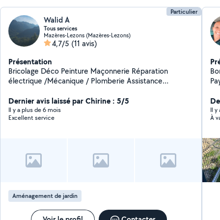
Particulier
Walid A
Tous services
Mazères-Lezons (Mazères-Lezons)
4,7/5
(11 avis)
Présentation
Pr
Bricolage Déco Peinture Maçonnerie Réparation
Bo
électrique /Mécanique / Plomberie Assistance
Pay
Informatique Tailles Arbustes /jardinage/ Aide au
po
déménagement/ Montage et installation
Dernier avis laissé par Chirine : 5/5
De
Il y a plus de 6 mois
Il 
Excellent service
À v
Aménagement de jardin
Voir le profil
Contacter