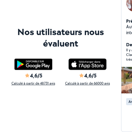
Pr
Au
Nos utilisateurs nous
int
la
évaluent
de 
De
me
Il 
Cla
esp
trè
hés
nou
4,6/5
4,6/5
Calculé à partir de 48731 avis
Calculé à partir de 66000 avis
A