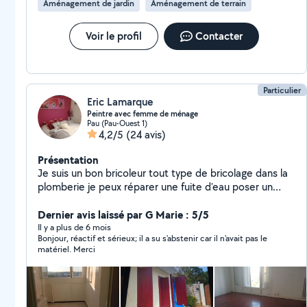
Aménagement de jardin
Aménagement de terrain
Voir le profil
Contacter
Particulier
Eric Lamarque
Peintre avec femme de ménage
Pau (Pau-Ouest 1)
4,2/5
(24 avis)
Présentation
Je suis un bon bricoleur tout type de bricolage dans la
plomberie je peux réparer une fuite d'eau poser un
robinet une douchette et réparer une chasse d'eau,
poser un WC . J'aime beaucoup le nettoyage est avec
Dernier avis laissé par G Marie : 5/5
moi une femme de ménage , je fais des remises en
Il y a plus de 6 mois
Bonjour, réactif et sérieux; il a su s'abstenir car il n'avait pas le
état des logements après le départ des locataires.
matériel. Merci
Entretien des locaux vitre sanitaire porte placard et
tout type de nettoyage.... Je fais aussi de la peinture
intérieure et extérieure porte volets bois mûr plafond
rebouchage ponçage et le blanchiment des murs pour