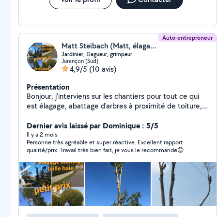
Auto-entrepreneur
Matt Steibach (Matt, élagage, espaces verts)
Jardinier, Elagueur, grimpeur
Jurançon (Sud)
4,9/5
(10 avis)
Présentation
Bonjour, j'interviens sur les chantiers pour tout ce qui
est élagage, abattage d'arbres à proximité de toiture,
entretien de pelouse, débroussaillage, entretien des
Haie d arbres dangereux et je peux faire aussi tout ce
Dernier avis laissé par Dominique : 5/5
qui est homme toute main
Il y a 2 mois
Personne très agréable et super réactive. Excellent rapport
qualité/prix. Travail très bien fait, je vous le recommande😊