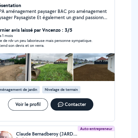
ésentation
 aménagement paysager BAC pro aménagement
iste Et également un grand passionné
 à votre disposition pour tout type
ntretien dans votre jardin ainsi que tout type de
rnier avis laissé par Vncenzo : 3/5
éation. Paiement en CESU.
 a 1 mois
se de rdv un peu laborieuse mais personne sympatique.
ttend son devis et on verra.
ménagement de jardin
Nivelage de terrrain
Voir le profil
Contacter
Auto-entrepreneur
Claude Bernadberoy (JARDIVERS)