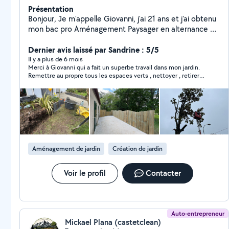
Présentation
Bonjour, Je m'appelle Giovanni, j'ai 21 ans et j'ai obtenu
mon bac pro Aménagement Paysager en alternance en
2025. Grâce à ma formation et à mon expérience, je
suis en mesure de réaliser diverses prestations,
Dernier avis laissé par Sandrine : 5/5
notamment : La tonte et l'entretien des pelouses ; Les
Il y a plus de 6 mois
Merci à Giovanni qui a fait un superbe travail dans mon jardin.
débroussaillages ; La taille des haies ; Les travaux
Remettre au propre tous les espaces verts , nettoyer , retirer
d'élagage ; La maçonnerie paysagère ; La plantation;
les rejetons, terrasses, mauvaises herbes . Très pro, j’ai apprécié
L'arrosage automatique; Terrasse,clôture; Le
également la personnalité calme mais efficace , aussi
terrassement; Je suis disponible pour toute demande
respectueuse de Giovanni. Le contact a été très bon, le devis
envoyé rapidement et le travail réalisé parfaitement. Je referai
ou projet paysager, et je m'engage à garantir un rendu
appel à Giovanni et recommande +++
de qualité.
Aménagement de jardin
Création de jardin
Voir le profil
Contacter
Auto-entrepreneur
Mickael Plana (castetclean)