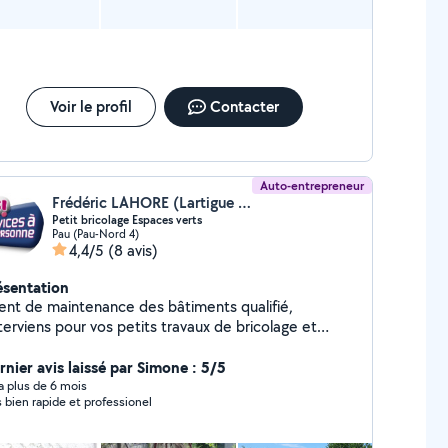
Voir le profil
Contacter
Auto-entrepreneur
Frédéric LAHORE (Lartigue Multiservices)
Petit bricolage Espaces verts
Pau (Pau-Nord 4)
4,4/5
(8 avis)
ésentation
ent de maintenance des bâtiments qualifié,
nterviens pour vos petits travaux de bricolage et
arations en électricité, plomberie, carrelage,
inture, papiers peints, montage de meuble....tout
rnier avis laissé par Simone : 5/5
me l'entretien de votre jardin avec la taille de haie
y a plus de 6 mois
s bien rapide et professionel
arbustes, tonte, scarification, désherbage, binage,
broussaillage, déssouchage... Déclaré en Services à
Personne, la moitié de vos frais sont déductibles de