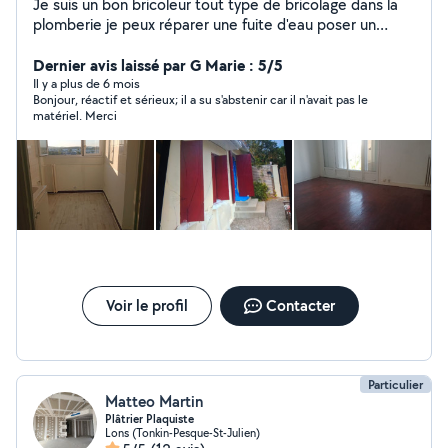
Je suis un bon bricoleur tout type de bricolage dans la
plomberie je peux réparer une fuite d'eau poser un
robinet une douchette et réparer une chasse d'eau,
poser un WC . J'aime beaucoup le nettoyage est avec
Dernier avis laissé par G Marie : 5/5
moi une femme de ménage , je fais des remises en état
Il y a plus de 6 mois
Bonjour, réactif et sérieux; il a su s'abstenir car il n'avait pas le
des logements après le départ des locataires. Entretien
matériel. Merci
des locaux vitre sanitaire porte placard et tout type de
nettoyage.... Je fais aussi de la peinture intérieure et
extérieure porte volets bois mûr plafond rebouchage
ponçage et le blanchiment des murs pour les états des
lieux . Je suis soigné propre et maniaque j'aime le travail
bien fait . Pour plus de renseignements n'hésitez pas à
me contacter.
Voir le profil
Contacter
Particulier
Matteo Martin
Plâtrier Plaquiste
Lons (Tonkin-Pesque-St-Julien)