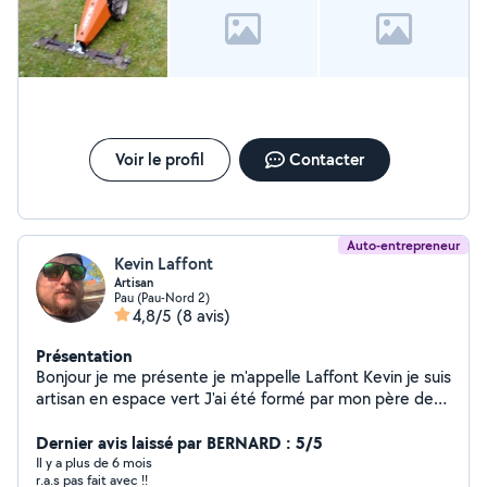
Voir le profil
Contacter
Auto-entrepreneur
Kevin Laffont
Artisan
Pau (Pau-Nord 2)
4,8/5
(8 avis)
Présentation
Bonjour je me présente je m'appelle Laffont Kevin je suis
artisan en espace vert J'ai été formé par mon père de
mes 14 ans (20 ans de expérience) Ma devise travail de
qualité basé sur la confiance N'hésitez pas à me
Dernier avis laissé par BERNARD : 5/5
contacter pour un renseignement
Il y a plus de 6 mois
r.a.s pas fait avec !!