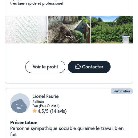
tres bien rapide et professionel
et arbustes, tonte, scarification, désherbage, binage,
débroussaillage, déssouchage... Déclaré en Services à la
Personne, la moitié de vos frais sont déductibles de vos
impôts.
Voir le profil
Contacter
Particulier
Lionel Faurie
Pelliste
Pau (Pau-Ouest 1)
4,5/5
(14 avis)
Présentation
Personne sympathique sociable qui aime le travail bien
fait