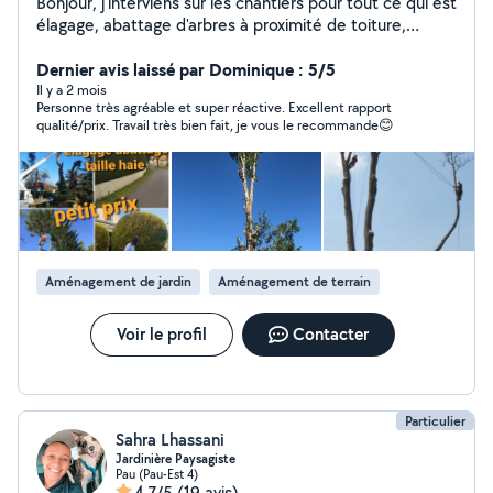
Bonjour, j'interviens sur les chantiers pour tout ce qui est
élagage, abattage d'arbres à proximité de toiture,
entretien de pelouse, débroussaillage, entretien des
Haie d arbres dangereux et je peux faire aussi tout ce
Dernier avis laissé par Dominique : 5/5
qui est homme toute main
Il y a 2 mois
Personne très agréable et super réactive. Excellent rapport
qualité/prix. Travail très bien fait, je vous le recommande😊
Aménagement de jardin
Aménagement de terrain
Voir le profil
Contacter
Particulier
Sahra Lhassani
Jardinière Paysagiste
Pau (Pau-Est 4)
4,7/5
(19 avis)