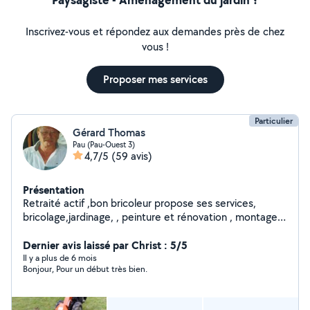
Inscrivez-vous et répondez aux demandes près de chez
vous !
Proposer mes services
Particulier
Gérard Thomas
Pau (Pau-Ouest 3)
4,7/5
(59 avis)
Présentation
Retraité actif ,bon bricoleur propose ses services,
bricolage,jardinage, , peinture et rénovation , montage
de clôtures grillage soudé, rénovation de portails fer,
bois etc...Location d'outils électroportatifs, outils de
Dernier avis laissé par Christ : 5/5
jardinage thermiques ainsi qu'un fourgon Expert et une
Il y a plus de 6 mois
Bonjour, Pour un début très bien.
remorque .