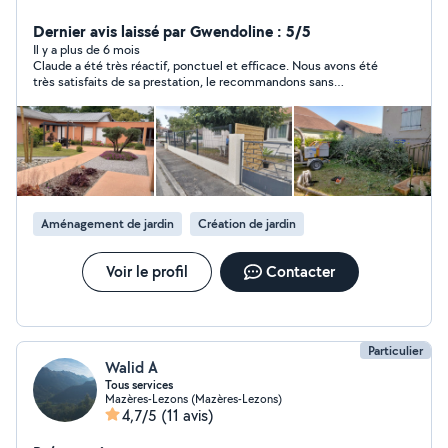
la personne»vous permet de déduire 50% du montant
de la prestation=budget maîtrisé,alors n'hésitez pas à
Dernier avis laissé par Gwendoline : 5/5
me contacter. J'effectue tous types de travaux espaces
Il y a plus de 6 mois
Claude a été très réactif, ponctuel et efficace. Nous avons été
verts ainsi qu'un service minipelle.
très satisfaits de sa prestation, le recommandons sans
hésitation et feront très certainement appel à ses services à
nouveau.
Aménagement de jardin
Création de jardin
Voir le profil
Contacter
Particulier
Walid A
Tous services
Mazères-Lezons (Mazères-Lezons)
4,7/5
(11 avis)