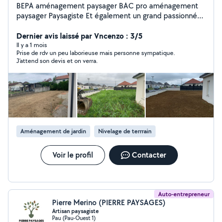
BEPA aménagement paysager BAC pro aménagement
paysager Paysagiste Et également un grand passionné
de rugby Je suis à votre disposition pour tout type
d'entretien dans votre jardin ainsi que tout type de
Dernier avis laissé par Vncenzo : 3/5
création. Paiement en CESU.
Il y a 1 mois
Prise de rdv un peu laborieuse mais personne sympatique.
J’attend son devis et on verra.
Aménagement de jardin
Nivelage de terrrain
Voir le profil
Contacter
Auto-entrepreneur
Pierre Merino (PIERRE PAYSAGES)
Artisan paysagiste
Pau (Pau-Ouest 1)