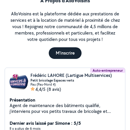
À Propos d’AlloVoisins
AlloVoisins est la plateforme dédiée aux prestations de
services et à la location de matériel à proximité de chez
vous ! Rejoignez notre communauté de 4,5 millions de
membres, professionnels et particuliers, et facilitez
votre quotidien pour tous vos projets !
M'inscrire
Auto-entrepreneur
Frédéric LAHORE (Lartigue Multiservices)
Petit bricolage Espaces verts
Pau (Pau-Nord 4)
4,4/5
(8 avis)
Présentation
Agent de maintenance des bâtiments qualifié,
j'interviens pour vos petits travaux de bricolage et
réparations en électricité, plomberie, carrelage,
peinture, papiers peints, montage de meuble....tout
Dernier avis laissé par Simone : 5/5
comme l'entretien de votre jardin avec la taille de haie
Il y a plus de 6 mois