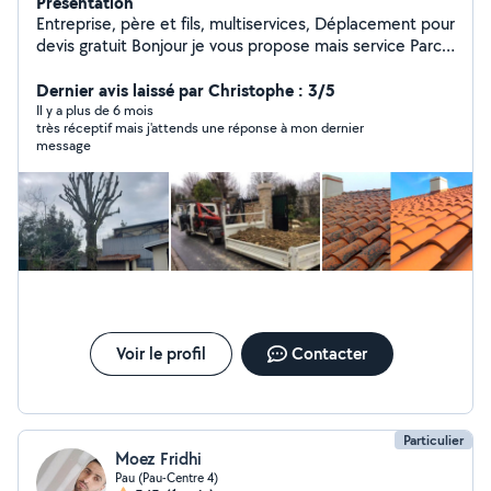
Présentation
Entreprise, père et fils, multiservices, Déplacement pour
devis gratuit Bonjour je vous propose mais service Parc
et jardins : - élagage de haies -tonte de pelouse -
plantation et semences de pelouse ou arbustes
Dernier avis laissé par Christophe : 3/5
-élagage d'arbres -abattage d'arbres - réalisation de
Il y a plus de 6 mois
très réceptif mais j'attends une réponse à mon dernier
massif en cailloux ou fleuris -pose de clôture (alu ou
message
pvc) Gros œuvre : -assainissement - drainage -
terrassement etc Nettoyage : - des toitures et façades
-sOl J'étudie toute proposition de travaux et je
m'adapte au mieux à vos demande . Contacter moi via
l'application A très vite.
Voir le profil
Contacter
Particulier
Moez Fridhi
Pau (Pau-Centre 4)