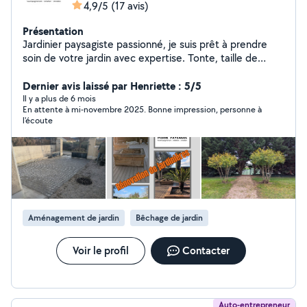
4,9/5
(17 avis)
Présentation
Jardinier paysagiste passionné, je suis prêt à prendre
soin de votre jardin avec expertise. Tonte, taille de
haies, débroussaillage, taille d'arbres fruitiers et plus
encore. Je maîtrise toutes les techniques pour embellir
Dernier avis laissé par Henriette : 5/5
votre espace vert. Spécialisé dans la création de
Il y a plus de 6 mois
En attente à mi-novembre 2025. Bonne impression, personne à
massifs, la plantation de végétaux et l'aménagement
l'écoute
paysager, terrasse , muret, bassin... Je vous propose
mes services pour un jardin à votre image. Sérieux,
ponctuel et à l'écoute de vos besoins, je vous garanti un
travail soigné dans le respect de l'environnement.
Contactez-moi pour discuter de vos besoins ou de
votre projet.
Aménagement de jardin
Bêchage de jardin
Voir le profil
Contacter
Auto-entrepreneur