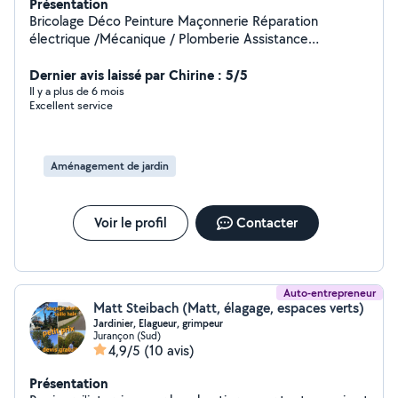
Présentation
Bricolage Déco Peinture Maçonnerie Réparation
électrique /Mécanique / Plomberie Assistance
Informatique Tailles Arbustes /jardinage/ Aide au
déménagement/ Montage et installation
Dernier avis laissé par Chirine : 5/5
Il y a plus de 6 mois
Excellent service
Aménagement de jardin
Voir le profil
Contacter
Auto-entrepreneur
Matt Steibach (Matt, élagage, espaces verts)
Jardinier, Elagueur, grimpeur
Jurançon (Sud)
4,9/5
(10 avis)
Présentation