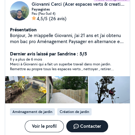
Giovanni Cerci (Acer espaces verts & creation)
Paysagistes
Pau (Pau-Sud 4)
4,5/5
(26 avis)
Présentation
Bonjour, Je m'appelle Giovanni, j'ai 21 ans et j'ai obtenu
mon bac pro Aménagement Paysager en alternance en
2025. Grâce à ma formation et à mon expérience, je
suis en mesure de réaliser diverses prestations,
Dernier avis laissé par Sandrine : 5/5
notamment : La tonte et l'entretien des pelouses ; Les
Il y a plus de 6 mois
Merci à Giovanni qui a fait un superbe travail dans mon jardin.
débroussaillages ; La taille des haies ; Les travaux
Remettre au propre tous les espaces verts , nettoyer , retirer
d'élagage ; La maçonnerie paysagère ; La plantation;
les rejetons, terrasses, mauvaises herbes . Très pro, j’ai apprécié
L'arrosage automatique; Terrasse,clôture; Le
également la personnalité calme mais efficace , aussi
terrassement; Je suis disponible pour toute demande
respectueuse de Giovanni. Le contact a été très bon, le devis
envoyé rapidement et le travail réalisé parfaitement. Je referai
ou projet paysager, et je m'engage à garantir un rendu
appel à Giovanni et recommande +++
de qualité.
Aménagement de jardin
Création de jardin
Voir le profil
Contacter