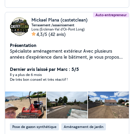
Auto-entrepreneur
Mickael Plana (castetclean)
Terrasement /assainisement
Lons (Erckman-Val d'Or-Pont Long)
4,3/5
(42 avis)
Présentation
Spécialiste aménagement extérieur Avec plusieurs
années d'expérience dans le bâtiment, je vous propose
mes services pour vos travaux extérieurs et entretien
Mes prestations : Terrassement (préparation de terrain,
Dernier avis laissé par Marc : 5/5
mise à niveau) Création de terrasse (dalles, béton, bois)
Il y a plus de 6 mois
De très bon conseil et très réactif !
Pose de dalles extérieures Aménagement de jardin
Semis de pelouse Élagage / entretien extérieur
Maçonnerie paysagère (bordures, murets, finitions)
Nettoyage toiture Nettoyage façade Travail soigné
Chantier propre Résultat durable Photos avant / après
possibles Intervention secteur 64 (Pau et alentours)
Devis rapide et conseils personnalisés
Pose de gazon synthétique
Aménagement de jardin