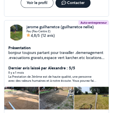
Voir le profil
Contacter
Auto-entrepreneur
jerome guilharretce (guilharretce nellie)
Pau (Pau-Centre 2)
4,8/5
(12 avis)
Présentation
bonjour toujours partant pour travailler .demenagement
.evacuations gravats,espace vert karcher.etc locations
motoculteur tondeuse .ainsi
Dernier avis laissé par Alexandre : 5/5
Il y a 1 mois
La Prestation de Jérôme est de haute qualité, une personne
avec des valeurs humaines et à notre écoute. Vous pouvez faire
appel à lui sans hésiter. Merci pour ta prestation de ce matin. À
très vite pour la suite de l’entretien de notre terrain