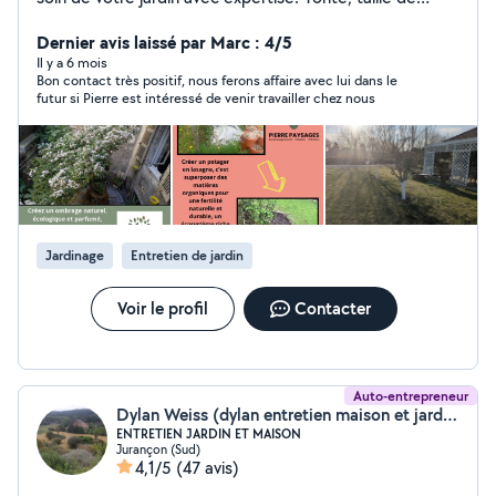
haies, débroussaillage, taille d'arbres fruitiers et plus
encore. Je maîtrise toutes les techniques pour embellir
Dernier avis laissé par Marc : 4/5
votre espace vert. Spécialisé dans la création de
Il y a 6 mois
Bon contact très positif, nous ferons affaire avec lui dans le
massifs, la plantation de végétaux et l'aménagement
futur si Pierre est intéressé de venir travailler chez nous
paysager, terrasse , muret, bassin... Je vous propose
mes services pour un jardin à votre image. Sérieux,
ponctuel et à l'écoute de vos besoins, je vous garanti un
travail soigné dans le respect de l'environnement.
Contactez-moi pour discuter de vos besoins ou de
votre projet.
Jardinage
Entretien de jardin
Voir le profil
Contacter
Auto-entrepreneur
Dylan Weiss (dylan entretien maison et jardin)
ENTRETIEN JARDIN ET MAISON
Jurançon (Sud)
4,1/5
(47 avis)