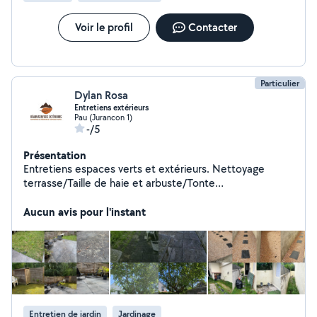
Voir le profil
Contacter
Particulier
Dylan Rosa
Entretiens extérieurs
Pau (Jurancon 1)
-/5
Présentation
Entretiens espaces verts et extérieurs. Nettoyage
terrasse/Taille de haie et arbuste/Tonte
pelouse/Désherbage Réactif, travail soigné, respect des
lieux. Avec Expériences dans l'entretien extérieur.
Aucun avis pour l'instant
Entretien de jardin
Jardinage