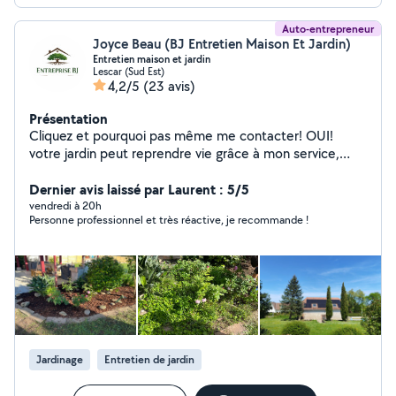
Auto-entrepreneur
Joyce Beau (BJ Entretien Maison Et Jardin)
Entretien maison et jardin
Lescar (Sud Est)
4,2/5
(23 avis)
Présentation
Cliquez et pourquoi pas même me contacter! OUI!
votre jardin peut reprendre vie grâce à mon service,
voici ce que je vous propose: -Tonte de pelouse -
Débroussaillage -Taillage de haie et d'arbustes -Élagage
Dernier avis laissé par Laurent : 5/5
abattage et étêtage d'arbres -Pose de clôture Ce n'est
vendredi à 20h
Personne professionnel et très réactive, je recommande !
pas fini, je vous propose également d'entretenir votre
bâtiment: -Peinture intérieur et extérieur -Pose de sol -
Nettoyage et traitement de toiture -Petite maçonnerie
-Nettoyage des façades et des pignons Je suis aussi en
capacité de vous débarrasser de vos encombrants pour
vous aidez à voir plus claire. Je suis un entrepreneur
dynamique, ponctuel, respectueux et réactif. Je me
rend disponible pour ma clientèle Avec BJ entretien
Jardinage
Entretien de jardin
maison et jardin votre maison et votre jardin, entre de
bonnes mains »