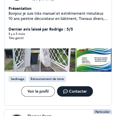
Présentation
Bonjour je suis très manuel et extrêmement minutieux
10 ans peintre décorateur en bâtiment, Travaux divers,
montage de meuble, réparation de tt sorte , petit elec,
plomberie ,nettoyage. réparation de téléphone,
Dernier avis laissé par Rodrigo : 5/5
ordinateur.. Mécanique ( freins, vidange, courroie,
Il y a 3 mois
Très gentil
rotule..) n'hésitez pas a me contacter pour tout vos
besoins . Alexandre
Jardinage
Retournement de terre
Voir le profil
Contacter
Particulier