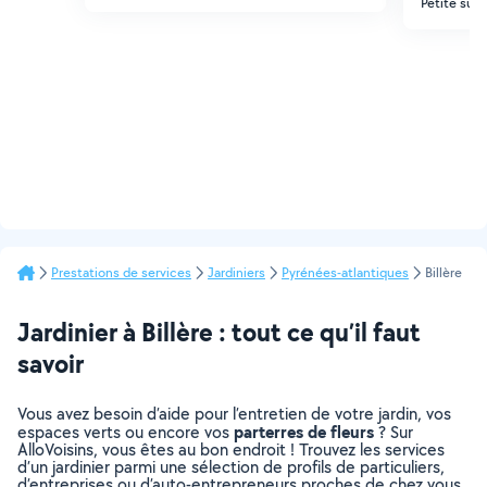
Petite surf
Prestations de services
Jardiniers
Pyrénées-atlantiques
Billère
Jardinier à Billère : tout ce qu’il faut
savoir
Vous avez besoin d’aide pour l’entretien de votre jardin, vos
parterres de fleurs
espaces verts ou encore vos
? Sur
AlloVoisins, vous êtes au bon endroit ! Trouvez les services
d’un jardinier parmi une sélection de profils de particuliers,
d’entreprises ou d’auto-entrepreneurs proches de chez vous.