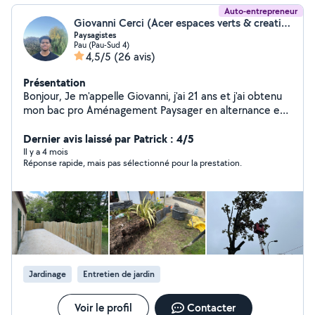
Auto-entrepreneur
Giovanni Cerci (Acer espaces verts & creation)
Paysagistes
Pau (Pau-Sud 4)
4,5/5
(26 avis)
Présentation
Bonjour, Je m'appelle Giovanni, j'ai 21 ans et j'ai obtenu
mon bac pro Aménagement Paysager en alternance en
2025. Grâce à ma formation et à mon expérience, je
suis en mesure de réaliser diverses prestations,
Dernier avis laissé par Patrick : 4/5
notamment : La tonte et l'entretien des pelouses ; Les
Il y a 4 mois
Réponse rapide, mais pas sélectionné pour la prestation.
débroussaillages ; La taille des haies ; Les travaux
d'élagage ; La maçonnerie paysagère ; La plantation;
L'arrosage automatique; Terrasse,clôture; Le
terrassement; Je suis disponible pour toute demande
ou projet paysager, et je m'engage à garantir un rendu
de qualité.
Jardinage
Entretien de jardin
Voir le profil
Contacter