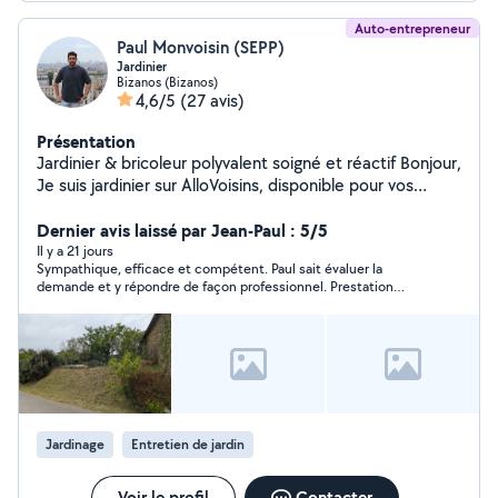
Auto-entrepreneur
Paul Monvoisin (SEPP)
Jardinier
Bizanos (Bizanos)
4,6/5
(27 avis)
Présentation
Jardinier & bricoleur polyvalent soigné et réactif Bonjour,
Je suis jardinier sur AlloVoisins, disponible pour vos
travaux d'entretien extérieur (tonte, débroussaillage,
remise en état, plantations) et petits travaux de
Dernier avis laissé par Jean-Paul : 5/5
bricolage (pose de tringle, luminaires, démontage, etc.).
Il y a 21 jours
Sympathique, efficace et compétent. Paul sait évaluer la
Sérieux, bien équipé, travail propre et soigné.
demande et y répondre de façon professionnel. Prestation
Intervention possible sur Pau et alentours.
donnant toute satisfaction.
Jardinage
Entretien de jardin
Voir le profil
Contacter