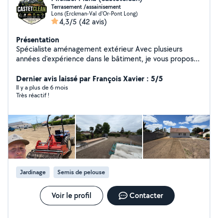
Terrasement /assainisement
Lons (Erckman-Val d'Or-Pont Long)
4,3/5
(42 avis)
Présentation
Spécialiste aménagement extérieur Avec plusieurs
années d'expérience dans le bâtiment, je vous propose
mes services pour vos travaux extérieurs et entretien
Mes prestations : Terrassement (préparation de terrain,
Dernier avis laissé par François Xavier : 5/5
mise à niveau) Création de terrasse (dalles, béton, bois)
Il y a plus de 6 mois
Très réactif !
Pose de dalles extérieures Aménagement de jardin
Semis de pelouse Élagage / entretien extérieur
Maçonnerie paysagère (bordures, murets, finitions)
Nettoyage toiture Nettoyage façade Travail soigné
Chantier propre Résultat durable Photos avant / après
possibles Intervention secteur 64 (Pau et alentours)
Devis rapide et conseils personnalisés
Jardinage
Semis de pelouse
Voir le profil
Contacter