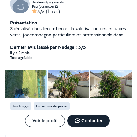
Jardinier/paysagiste
Pau (Jurancon 2)
5/5
(1 avis)
Présentation
Spécialisé dans l'entretien et la valorisation des espaces
verts, j'accompagne particuliers et professionnels dans
leurs projets extérieurs avec des prestations soignées
et personnalisées. Qualité, réactivité et finition
Dernier avis laissé par Nadege : 5/5
professionnelle sont au cœur de mon travail afin de
Il y a 2 mois
Très agréable
garantir des espaces propres, harmonieux et durables.
Jardinage
Entretien de jardin
Voir le profil
Contacter