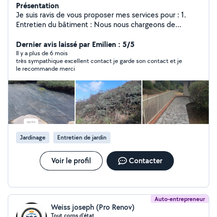
Présentation
Je suis ravis de vous proposer mes services pour : 1.
Entretien du bâtiment : Nous nous chargeons de
l'entretien régulier de votre bâtiment, incluant la
maintenance des installations et des équipements, ainsi
Dernier avis laissé par Emilien : 5/5
que des réparations mineures pour garantir le bon
Il y a plus de 6 mois
très sympathique excellent contact je garde son contact et je
fonctionnement de vos espaces. Remise en état
le recommande merci
peinture, pose de sol, tapisserie 2. Entretien des
espaces verts : Nous prenons en charge la tonte,
l'élagage, l'entretien des haies, des massifs, ainsi que le
nettoyage des allées pour que vos espaces extérieurs
restent agréables et bien entretenus tout au long de
l'année. 3. Dépannage : En cas de panne ou de
dysfonctionnement sur votre véhicule ou vos
Jardinage
Entretien de jardin
installations, nous intervenons rapidement pour
résoudre le problème. 4. Débarras d'encombrants :
Nous assurons l'enlèvement de vos encombrants en
Voir le profil
Contacter
général de manière rapide et efficace Je me mes à
votre disposition je suis prêt à répondre à vos besoins
avec efficacité et sérieux.
Auto-entrepreneur
Weiss joseph (Pro Renov)
Tout corps d'état