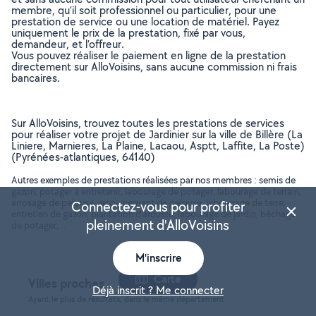
membre, qu’il soit professionnel ou particulier, pour une
prestation de service ou une location de matériel. Payez
uniquement le prix de la prestation, fixé par vous,
demandeur, et l’offreur.
Vous pouvez réaliser le paiement en ligne de la prestation
directement sur AlloVoisins, sans aucune commission ni frais
bancaires.
Sur AlloVoisins, trouvez toutes les prestations de services
pour réaliser votre projet de Jardinier sur la ville de Billère (La
Liniere, Marnieres, La Plaine, Lacaou, Asptt, Laffite, La Poste)
(Pyrénées-atlantiques, 64140)
Autres exemples de prestations réalisées par nos membres : semis de
gazon, potager à entretenir, labourage de potager, labourage de terrain,
arrosage de pelouse, retournement de pelouse, labourrage de terre,
Connectez-vous pour profiter
entretien de gazon, plantation d'arbuste, labourage de jardin, bêchage
pleinement d'AlloVoisins
de potager, ..
M'inscrire
Carte
Villes proches
Déjà inscrit ? Me connecter
Ayant le plus de résultats, dans le même département