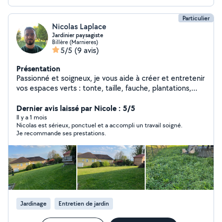
Particulier
Nicolas Laplace
Jardinier paysagiste
Billère (Marnieres)
5/5
(9 avis)
Présentation
Passionné et soigneux, je vous aide à créer et entretenir
vos espaces verts : tonte, taille, fauche, plantations,
aménagements, etc. Travail propre et conseils
personnalisés. Disponible pour interventions ponctuelles
Dernier avis laissé par Nicole : 5/5
ou pour un entretien régulier. Intervention rapide après
Il y a 1 mois
Nicolas est sérieux, ponctuel et a accompli un travail soigné.
l'échange. N'hésitez pas à me contacter !
Je recommande ses prestations.
Jardinage
Entretien de jardin