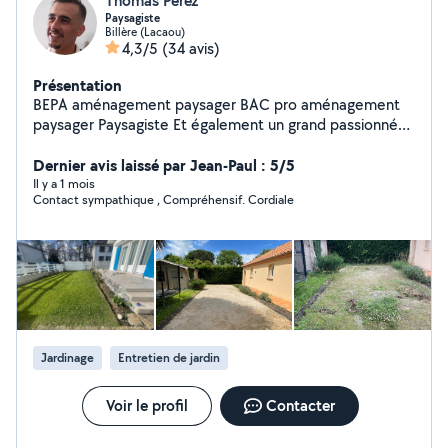
Thomas Perez
Paysagiste
Billère (Lacaou)
4,3/5
(34 avis)
Présentation
BEPA aménagement paysager BAC pro aménagement
paysager Paysagiste Et également un grand passionné
de rugby Je suis à votre disposition pour tout type
d'entretien dans votre jardin ainsi que tout type de
Dernier avis laissé par Jean-Paul : 5/5
création. Paiement en CESU.
Il y a 1 mois
Contact sympathique , Compréhensif. Cordiale
Jardinage
Entretien de jardin
Voir le profil
Contacter