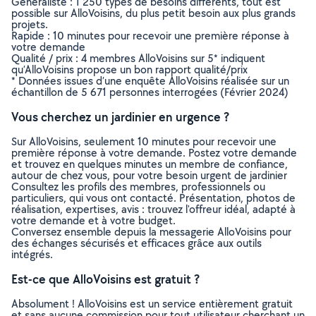
Généraliste : 1 250 types de besoins différents, tout est
possible sur AlloVoisins, du plus petit besoin aux plus grands
projets.
Rapide : 10 minutes pour recevoir une première réponse à
votre demande
Qualité / prix : 4 membres AlloVoisins sur 5* indiquent
qu’AlloVoisins propose un bon rapport qualité/prix
* Données issues d’une enquête AlloVoisins réalisée sur un
échantillon de 5 671 personnes interrogées (Février 2024)
Vous cherchez un jardinier en urgence ?
Sur AlloVoisins, seulement 10 minutes pour recevoir une
première réponse à votre demande. Postez votre demande
et trouvez en quelques minutes un membre de confiance,
autour de chez vous, pour votre besoin urgent de jardinier
Consultez les profils des membres, professionnels ou
particuliers, qui vous ont contacté. Présentation, photos de
réalisation, expertises, avis : trouvez l'offreur idéal, adapté à
votre demande et à votre budget.
Conversez ensemble depuis la messagerie AlloVoisins pour
des échanges sécurisés et efficaces grâce aux outils
intégrés.
Est-ce que AlloVoisins est gratuit ?
Absolument ! AlloVoisins est un service entièrement gratuit
et sans aucune commission pour tout utilisateur cherchant un