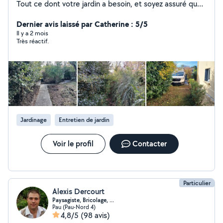
Tout ce dont votre jardin a besoin, et soyez assuré que
vous obtiendrez une valeur et une qualité élevées. En
plus, mon équipe spécialisée s'occupe des travaux de
Dernier avis laissé par Catherine : 5/5
carrelage, peinture, démolition et rénovation, montage
Il y a 2 mois
Très réactif.
de meubles. Vous trouverez ici tout ce dont vous avez
besoin pour vos travaux. Mon objectif est de satisfaire
le client."
Jardinage
Entretien de jardin
Voir le profil
Contacter
Particulier
Alexis Dercourt
Paysagiste, Bricolage, ...
Pau (Pau-Nord 4)
4,8/5
(98 avis)