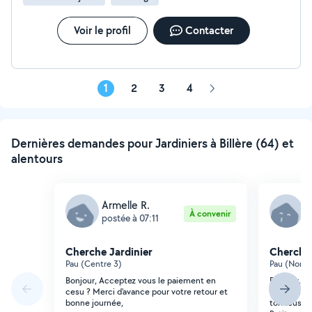
Voir le profil
Contacter
1
2
3
4
Page
suivante
Dernières demandes pour Jardiniers à Billère (64) et
alentours
Armelle R.
M
À convenir
postée à 07:11
p
Cherche Jardinier
Cherche 
Pau (Centre 3)
Pau (Nord 
Bonjour, Acceptez vous le paiement en
Bonjour, J
cesu ? Merci d'avance pour votre retour et
expériment
bonne journée,
tondeuse à