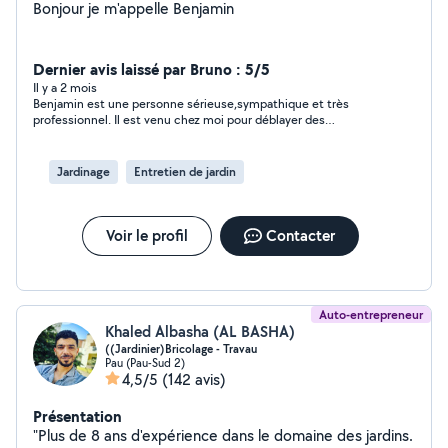
Bonjour je m'appelle Benjamin
Dernier avis laissé par Bruno : 5/5
Il y a 2 mois
Benjamin est une personne sérieuse,sympathique et très
professionnel. Il est venu chez moi pour déblayer des
encombrants,déchets végétaux et gravats.je ne peux que vous
conseiller de le joindre pour faire vos travaux de nettoyage
jardin façade et toiture. Je n’hésiterai pas à de nouveau faire
Jardinage
Entretien de jardin
appel à lui , c’est vraiment la personne qu’il faut avoir dans sont
agenda téléphonique.
Voir le profil
Contacter
Auto-entrepreneur
Khaled Albasha (AL BASHA)
((Jardinier)Bricolage - Travau
Pau (Pau-Sud 2)
4,5/5
(142 avis)
Présentation
"Plus de 8 ans d'expérience dans le domaine des jardins.