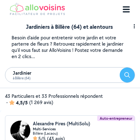
Jardiniers à Billère (64) et alentours
Besoin d'aide pour entretenir votre jardin et votre
parterre de fleurs ? Retrouvez rapidement le jardinier
qu'il vous faut sur AlloVoisins ! Postez votre demande
en 2 clics...
Jardinier
Reche
à Billère (64)
43 Particuliers et 33 Professionnels répondent
-
4,5/5
(1 269 avis)
Auto-entrepreneur
Alexandre Pires (MultiSolu)
Multi-Services
Billère (Lacaou)
5/5
(43 avis)