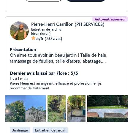
Auto-entrepreneur
Pierre-Henri Carrillon (PH SERVICES)
Entretien de jardins
Idron (Idron)
5/5
(30 avis)
Présentation
On aime tous avoir un beau jardin ! Taille de haie,
ramassage de feuilles, taille d'arbre, abattage,
démontage, débroussaillage, remise en état et
évacuation en tout genre. Nettoyage de terrasse &
Dernier avis laissé par Flore : 5/5
gouttières. Entièrement à votre écoute ! A très vite (
Il y a 1 mois
Pierre Henri est arrangeant, efficace et professionnel, je
merci de ne pas me laisser d'avis si vous ne m'avez pas
recommande fortement
vu à l'œuvre).
Jardinage
Entretien de jardin