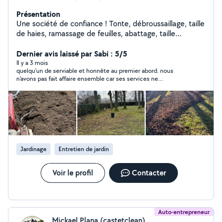
Présentation
Une société de confiance ! Tonte, débroussaillage, taille
de haies, ramassage de feuilles, abattage, taille
d'arbres. Création et accompagnement à la tenue du
potager. Nettoyage haute pression. Nettoyage de
Dernier avis laissé par Sabi : 5/5
gouttières. Petits aménagements extérieurs.
Il y a 3 mois
quelqu'un de serviable et honnête au premier abord. nous
Particuliers, sociétés, copropriétés. Éligible au crédit
n'avons pas fait affaire ensemble car ses services ne
d'impôt ! Arrangeant, bon contact.
correspondent pas à nos attentes.
Jardinage
Entretien de jardin
Voir le profil
Contacter
Auto-entrepreneur
Mickael Plana (castetclean)