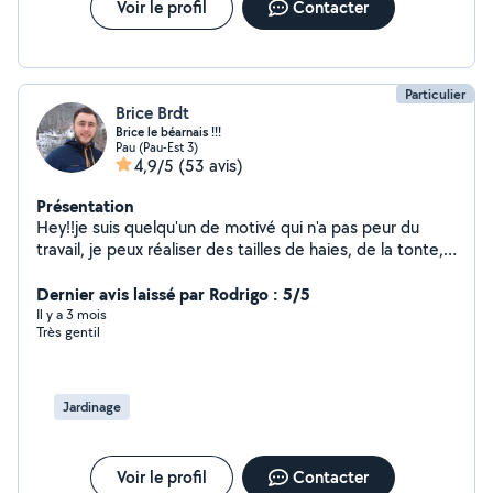
Voir le profil
Contacter
Particulier
Brice Brdt
Brice le béarnais !!!
Pau (Pau-Est 3)
4,9/5
(53 avis)
Présentation
Hey!!je suis quelqu'un de motivé qui n'a pas peur du
travail, je peux réaliser des tailles de haies, de la tonte,
et aussi vous débarrasser quelques bricoles. Avec moi la
bonne humeur est toujours là ! Vous pouvez compter sur
Dernier avis laissé par Rodrigo : 5/5
moi !
Il y a 3 mois
Très gentil
Jardinage
Voir le profil
Contacter