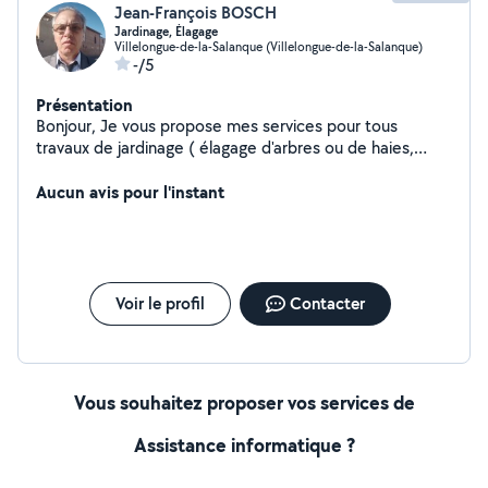
Jean-François BOSCH
Jardinage, Élagage
Villelongue-de-la-Salanque (Villelongue-de-la-Salanque)
-/5
Présentation
Bonjour, Je vous propose mes services pour tous
travaux de jardinage ( élagage d'arbres ou de haies,
préparation de sols, labours, etc). Travail rapide et
soigné. Je fais également l'enlèvement de tous vos
Aucun avis pour l'instant
déchets. Pour tout renseignement concernant mes
tarifs contactez-moi.
Voir le profil
Contacter
Vous souhaitez proposer vos services de
Assistance informatique ?