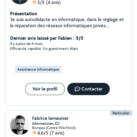
5/5
(4 avis)
Présentation
Je suis autodidacte en informatique, dans le réglage et
la réparation des réseaux informatiques privés
(réparation système d'exploitation, WiFi...) et réseaux
TV, image son... J'aime aussi conduire et la conduite en
Dernier avis laissé par Fabien : 5/5
général, je peux me rendre disponible pour le transfert
Il y a plus de 6 mois
Efficacité, rapidité. Un grand merci Alain.
de voitures et ..(permis A et B. N'hésitez pas à faire
appel si c'est dans mes compétences je suis tjrs ok.
Assistance informatique
Voir le profil
Contacter
Particulier
Fabrice lemeunier
Informaticien, DJ
Bompas (Centre Ville Nord)
4,6/5
(7 avis)