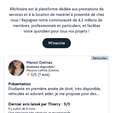
AlloVoisins est la plateforme dédiée aux prestations de
services et à la location de matériel à proximité de chez
vous ! Rejoignez notre communauté de 4,5 millions de
membres, professionnels et particuliers, et facilitez
votre quotidien pour tous vos projets !
M'inscrire
Particulier
Manon Delmas
étudiante disponible !
Maisons-Laffitte (Centre)
5/5
(1 avis)
Présentation
Étudiante en première année de droit, très disponible,
véhiculée et adorant aider, je me propose pour des
tâches diverses, je suis une habituée des baby-sitting,
gardes d'animaux et soutien scolaire, je suis prête à
Dernier avis laissé par Thierry : 5/5
vous rencontrer !
Il y a plus de 6 mois
Une personne très sérieuse, je recommande