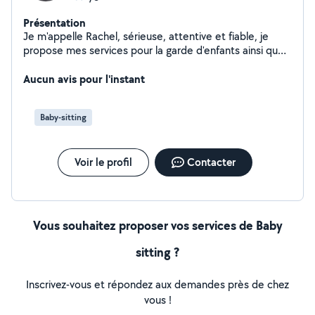
Présentation
Je m'appelle Rachel, sérieuse, attentive et fiable, je
propose mes services pour la garde d'enfants ainsi que
pour le ménage. J'assure la sécurité et le bien-être des
enfants en proposant des activités adaptées à leur âge,
Aucun avis pour l'instant
tout en veillant à instaurer un climat de confiance.
Disponible et organisée, je peux également vous aider
Baby-sitting
pour l'entretien de votre domicile avec soin et
efficacité. N'hésitez pas à me contacter pour plus
d'informations
Voir le profil
Contacter
Vous souhaitez proposer vos services de Baby
sitting ?
Inscrivez-vous et répondez aux demandes près de chez
vous !