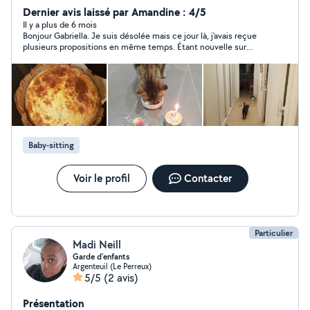
professeur), vous apprendre à surfer sur Internet,
Dernier avis laissé par Amandine : 4/5
utiliser les logiciels, vous aider à cuisiner, jouer au jeux
Il y a plus de 6 mois
Bonjour Gabriella. Je suis désolée mais ce jour là, j'avais reçue
de cartes et de société, vous aider faire les courses,
plusieurs propositions en même temps. Étant nouvelle sur
vous les apporter, création des bijoux, des sacs, petite
l'application je ne connaissais pas vraiment le
coutures (boutons, réparations), vous tenir compagnie.
fonctionnement... encore pardon et bonne journée
Je vous attends !
Baby-sitting
Voir le profil
Contacter
Particulier
Madi Neill
Garde d'enfants
Argenteuil (Le Perreux)
5/5
(2 avis)
Présentation