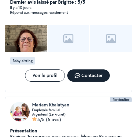
Dernier avis laissé par Brigitte : 5/5
Il y a 10 jours
Répond aux messages rapidement
Baby-sitting
Voir le profil
Contacter
Particulier
Mariam Khalatyan
Employée familial
Argenteuil (Le Prunet)
5/5
(5 avis)
Présentation
Bonjour Je propose mes services. Menage Repassage