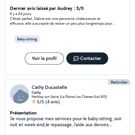
Dernier avis laissé par Audrey : 5/5
Il y a 24 jours
C’était parfait, Daline est une personne chaleureuse et
efficace, elle a accepté de rester un peu plus longtemps pour
faire encore mieux que ce que je pensais, et ce malgré la
chaleur, quel courage! Le résultat est éblouissant 🤩
Baby-sitting
Voir le profil
Contacter
Particulier
Cathy Ducastelle
Cathy
Herblay-sur-Seine (La Plaine-Les Chenes-Sud A15)
5/5
(4 avis)
Présentation
Je vous propose mes services pour le baby-sitting, soir
nuit et week-end,le repassage, l'aide aux devoirs
primaires, l'aide administrative et aide aux courses