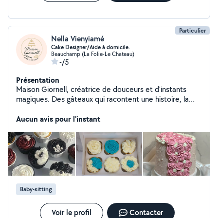
Particulier
Nella Vienyiamé
Cake Designer/Aide à domicile.
Beauchamp (La Folie-Le Chateau)
-/5
Présentation
Maison Giornell, créatrice de douceurs et d'instants
magiques. Des gâteaux qui racontent une histoire, la
vôtre. Chez Maison Giornell, chaque création est
pensée avec soin pour embellir vos moments les plus
Aucun avis pour l'instant
précieux : Mariages, anniversaires, baby-shower, pique-
niques chics, repas familiaux ou professionnels et plus
encore. Cupcakes délicats, number cakes modernes,
layer cakes tout en volume. Une signature gourmande
et élégante en Île-de-France. Polyvalente, je suis
également douée et disponible pour l'aide à la personne
: Babysitting, livraison de courses, aide démarche
Baby-sitting
administrative etc.
Voir le profil
Contacter