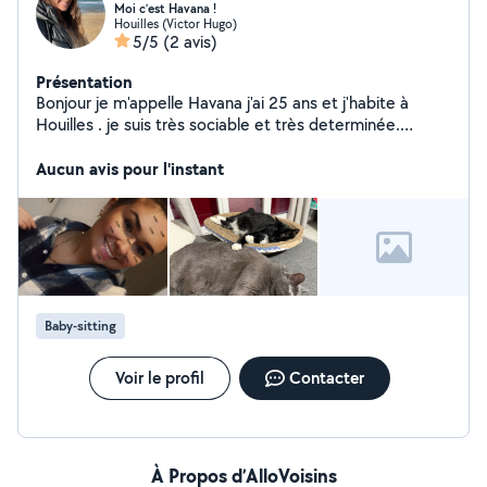
Moi c’est Havana !
Houilles (Victor Hugo)
5/5
(2 avis)
Présentation
Bonjour je m'appelle Havana j'ai 25 ans et j'habite à
Houilles . je suis très sociable et très determinée.
J'adore rendre service Je suis titulaire duCAP Petite
enfance . Je travaille en crèche municipale Tout les soir
Aucun avis pour l'instant
de la semaine je peut fais du baby-sitting.
Baby-sitting
Voir le profil
Contacter
À Propos d’AlloVoisins