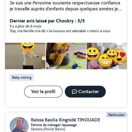
Je suis une Personne souriante respectueuse confiance
je travaille auprès d'enfants depuis quelques années je
vous propose mes services pour la garde de votre ou
vos enfants si besoin je suis disponible la semaine les
Dernier avis laissé par Choukry : 5/5
enfants s'adapte vite a moi et je suis patiente et je
Il y a plus de 6 mois
Top, ma famille m’a dit « la nounou est adorable » merci a vous
repond au mieux a leurs besoin pour leur
développement hésiter pas. . Si cela peut vous rassurer
je suis titulaire d'un diplôme Cap petite enfance depuis
2008 je suis actuellement au chômage technique suite
à la liquidation favorable de mon ancienne structure
garde d'enfants.
Baby-sitting
Voir le profil
Contacter
Particulier
Raïssa Basilia Kingnidé TINOUADE
Femme de ménage/ repassage
Sannois (Poirier Baron)