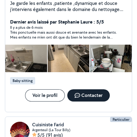
Je garde les enfants ,patiente ,dynamique et douce
j'interviens également dans le domaine du nettoyage
toute tâche confondue avec moi le bon travail garantît
Dernier avis laissé par Stephanie Laure : 5/5
Il y a plus de 6 mois
Très ponctuelle mais aussi douce et avenante avec les enfants.
Mes enfants ne m’en ont dit que du bien le lendemain de la
garde. Je vous la recommande.
Baby-sitting
Voir le profil
Contacter
Particulier
Cuisiniste Farid
Argenteuil (La Tour Billy)
5/5
(91 avis)