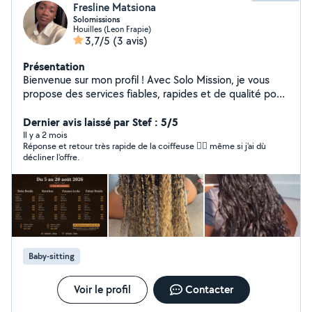
Fresline Matsiona
Solomissions
Houilles (Leon Frapie)
3,7/5
(3 avis)
Présentation
Bienvenue sur mon profil ! Avec Solo Mission, je vous
propose des services fiables, rapides et de qualité pour
vous accompagner dans vos besoins du quotidien.
Sérieuse, ponctuelle et à l'écoute, je m'engage à réaliser
Dernier avis laissé par Stef : 5/5
chaque mission avec soin et professionnalisme.
Il y a 2 mois
Réponse et retour très rapide de la coiffeuse 👍🏾 même si j'ai dù
décliner l'offre.
Baby-sitting
Voir le profil
Contacter