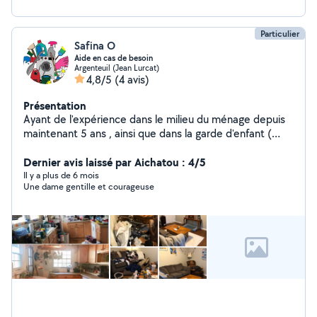
Particulier
Safina O
Aide en cas de besoin
Argenteuil (Jean Lurcat)
4,8/5
(4 avis)
Présentation
Ayant de l'expérience dans le milieu du ménage depuis
maintenant 5 ans , ainsi que dans la garde d'enfant (
nounou ) je propose mes services en tant que nounou
et femme de ménage . N'hésitez pas à me contacter
Dernier avis laissé par Aichatou : 4/5
pour tout renseignement.
Il y a plus de 6 mois
Une dame gentille et courageuse