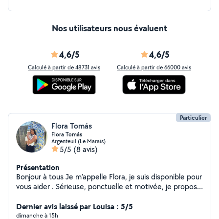
Nos utilisateurs nous évaluent
4,6/5
4,6/5
Calculé à partir de 48731 avis
Calculé à partir de 66000 avis
Particulier
Flora Tomás
Flora Tomás
Argenteuil (Le Marais)
5/5
(8 avis)
Présentation
Bonjour à tous Je m'appelle Flora, je suis disponible pour
vous aider . Sérieuse, ponctuelle et motivée, je propose
mes services avec soin et bonne humeur N'hésitez pas
à me contacter si vous avez besoin d'un coup de main !
Dernier avis laissé par Louisa : 5/5
À bientôt dans le voisinage
dimanche à 15h