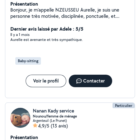
Présentation
Bonjour, je m'appelle NZEUSSEU Aurelle, je suis une
personne très motivée, disciplinée, ponctuelle, et
disponible pour vous servir. Merci de me contacter en
cas de besoin.
Dernier avis laissé par Adele : 5/5
Il y a 1 mois
Aurelle est avenante et très sympathique.
Baby-sitting
Voir le profil
Contacter
Particulier
Nanan Kady service
Nounou/femme de ménage
Argenteuil (Le Prunet)
4,9/5
(13 avis)
Présentation