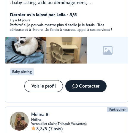
: baby-sitting, aide au déménagement,
covoiturage,manutention... Et réparation mécanique
auto/moto
Dernier avis laissé par Leila : 5/5
Il y a 14 jours
Parfaite! si je pouvais mettre plus d étoile je le ferais . Très
sérieuse et à l’heure . Je ferais à nouveau appel à ses services !
Baby-sitting
Voir le profil
Contacter
Particulier
Melina R
Mélina
Vernouillet (Saint-Thibault Vauvettes)
3,3/5
(7 avis)