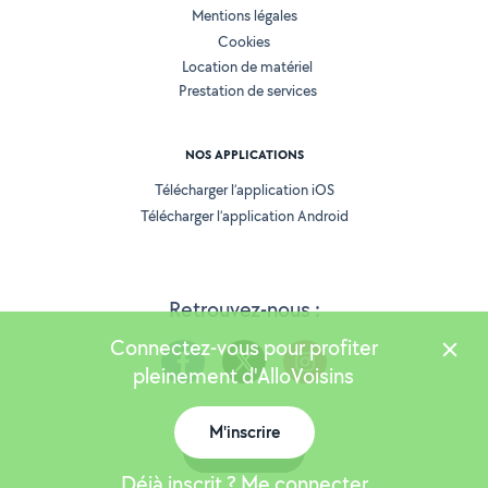
Mentions légales
Cookies
Location de matériel
Prestation de services
NOS APPLICATIONS
Télécharger l’application iOS
Télécharger l’application Android
Retrouvez-nous :
Connectez-vous pour profiter
pleinement d'AlloVoisins
M'inscrire
Version 25.5.3
Carte
Déjà inscrit ? Me connecter