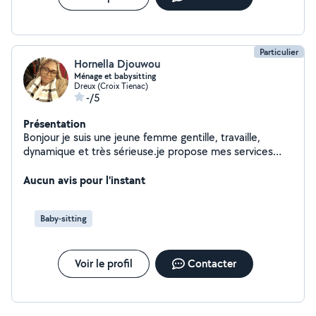
Particulier
Hornella Djouwou
Ménage et babysitting
Dreux (Croix Tienac)
-/5
Présentation
Bonjour je suis une jeune femme gentille, travaille,
dynamique et très sérieuse.je propose mes services
dans le ménage le repassage le rangement,et
babysitting et même la couture surtout n'hésitez pas a
Aucun avis pour l'instant
me contacter merci
Baby-sitting
Voir le profil
Contacter