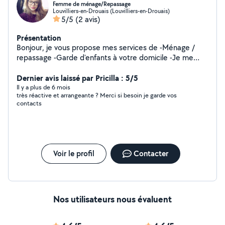
Femme de ménage/Repassage
Louvilliers-en-Drouais (Louvilliers-en-Drouais)
5/5
(2 avis)
Présentation
Bonjour, je vous propose mes services de -Ménage /
repassage -Garde d'enfants à votre domicile -Je me
déplace pour faire vous courses, rdv, etc. J'ai déjà 5 ans
d'expérience dans le ménage. Paiement par CESU.
Dernier avis laissé par Pricilla : 5/5
N'hésitez pas à me contacter.
Il y a plus de 6 mois
très réactive et arrangeante ? Merci si besoin je garde vos
contacts
Voir le profil
Contacter
Nos utilisateurs nous évaluent