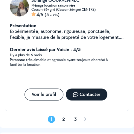
Solange GOURVENNEC
Ménage location saisonnière
Cesson-Sévigné (Cesson-Sévigné CENTRE)
4/5
(5 avis)
Présentation
Expérimentée, autonome, rigoureuse, ponctuelle,
flexible, je m'assure de la propreté de votre logement.
N'hésitez pas à me contacter pour plus de
renseignements. Solange
Dernier avis laissé par Voisin : 4/5
Il y a plus de 6 mois
Personne très aimable et agréable ayant toujours cherché à
faciliter la location.
Voir le profil
Contacter
1
2
3
Page
suivante