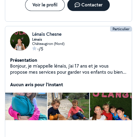
Voir le profil
Contacter
Particulier
Lénaïs Chesne
Lénaïs
Châteaugiron (Nord)
-/5
Présentation
Bonjour, je m'appelle lénaïs, j'ai 17 ans et je vous
propose mes services pour garder vos enfants ou bien
nourrir votre animal de compagnie. De plus, je peux faire
du ménage. Je suis sérieuse et ponctuelle. J'ai deux
Aucun avis pour l'instant
petits frères dont je me suis occupée dès mes 7 ans, j'ai
déjà fait du baby-sitting je peux donc vous assurer que
j'ai de l'expérience.