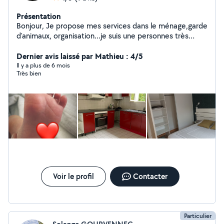
Présentation
Bonjour, Je propose mes services dans le ménage,garde
d'animaux, organisation...je suis une personnes très
dinamyque et je met toute mon énergie dans ce que je
entreprends . Sérieuse Efficace Souriante Et
Dernier avis laissé par Mathieu : 4/5
respectueuse -femme de ménage -aide pour les
Il y a plus de 6 mois
Très bien
courses -Organisation d'un événement -Aide pour
monter des meubles -Garde d'animaux -Aide au
déménagement -Aide informatique
Voir le profil
Contacter
Particulier