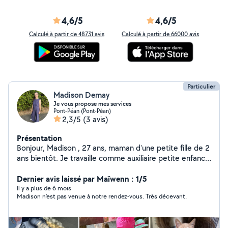
4,6/5
4,6/5
Calculé à partir de 48731 avis
Calculé à partir de 66000 avis
Particulier
Madison Demay
Je vous propose mes services
Pont-Péan (Pont-Péan)
2,3/5
(3 avis)
Présentation
Bonjour, Madison , 27 ans, maman d'une petite fille de 2
ans bientôt. Je travaille comme auxiliaire petite enfance
en crèche à mi-temps! Je me tient disponible pour faire
du babysitting, ainsi que de la garde d'animaux ! Aillant
Dernier avis laissé par Maïwenn : 1/5
été pendant de nombreuses année auxiliaire de vie , je
Il y a plus de 6 mois
Madison n'est pas venue à notre rendez-vous. Très décevant.
peux également faire votre ménage/repassage/faire
des courses etc.