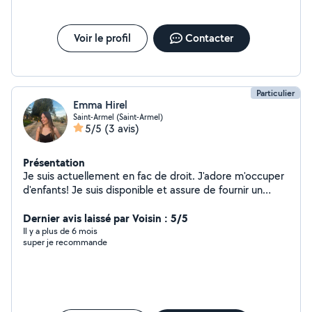
sorties au parc, pâtisserie, coloriage, jeux de société et
de belles histoires à lire si vous avez besoin de moi en
soirée Je veille toujours à respecter le rythme et les
Voir le profil
Contacter
besoins de chaque enfant/bébé. N'hésitez pas à me
contacter via l'application si vous souhaitez en savoir
plus sur moi Je peux également vous proposer une
première rencontre et vous transmettre les
Particulier
recommandations de parents avec qui j'ai déjà travaillé.
Emma Hirel
Au plaisir de vous rencontrer, et peut-être à bientôt !
Saint-Armel (Saint-Armel)
Marion
5/5
(3 avis)
Présentation
Je suis actuellement en fac de droit. J'adore m'occuper
d'enfants! Je suis disponible et assure de fournir un
travail sérieux :)
Dernier avis laissé par Voisin : 5/5
Il y a plus de 6 mois
super je recommande