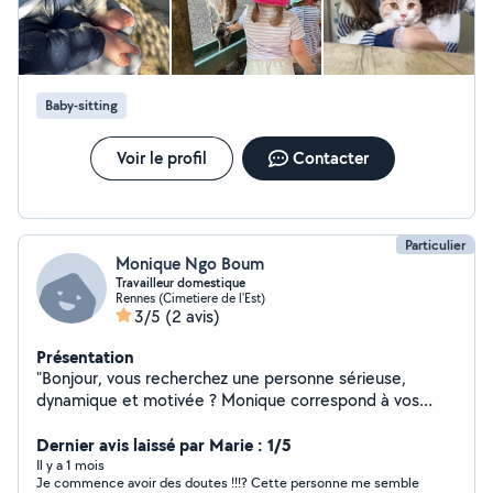
Baby-sitting
Voir le profil
Contacter
Particulier
Monique Ngo Boum
Travailleur domestique
Rennes (Cimetiere de l'Est)
3/5
(2 avis)
Présentation
"Bonjour, vous recherchez une personne sérieuse,
dynamique et motivée ? Monique correspond à vos
recherches. Je vous propose comme services ,'aide à
domicile, accompagnement, ménage, baby sitting,
Dernier avis laissé par Marie : 1/5
préparation et nottoyagr de salle. Bienveillante,
Il y a 1 mois
Je commence avoir des doutes !!!? Cette personne me semble
serviable et le travail bien fait sont les mots d'ordre. Je