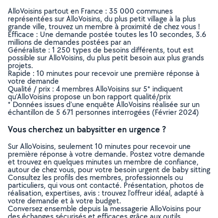
AlloVoisins partout en France : 35 000 communes
représentées sur AlloVoisins, du plus petit village à la plus
grande ville, trouvez un membre à proximité de chez vous !
Efficace : Une demande postée toutes les 10 secondes, 3.6
millions de demandes postées par an
Généraliste : 1 250 types de besoins différents, tout est
possible sur AlloVoisins, du plus petit besoin aux plus grands
projets.
Rapide : 10 minutes pour recevoir une première réponse à
votre demande
Qualité / prix : 4 membres AlloVoisins sur 5* indiquent
qu’AlloVoisins propose un bon rapport qualité/prix
* Données issues d’une enquête AlloVoisins réalisée sur un
échantillon de 5 671 personnes interrogées (Février 2024)
Vous cherchez un babysitter en urgence ?
Sur AlloVoisins, seulement 10 minutes pour recevoir une
première réponse à votre demande. Postez votre demande
et trouvez en quelques minutes un membre de confiance,
autour de chez vous, pour votre besoin urgent de baby sitting
Consultez les profils des membres, professionnels ou
particuliers, qui vous ont contacté. Présentation, photos de
réalisation, expertises, avis : trouvez l'offreur idéal, adapté à
votre demande et à votre budget.
Conversez ensemble depuis la messagerie AlloVoisins pour
des échanges sécurisés et efficaces grâce aux outils