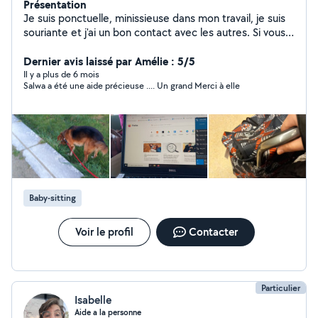
Présentation
Je suis ponctuelle, minissieuse dans mon travail, je suis
souriante et j'ai un bon contact avec les autres. Si vous
avez besoin d'aide pour vos courses, ménage,
repassage ou même garder les enfants, je suis là pour
Dernier avis laissé par Amélie : 5/5
vous aider.
Il y a plus de 6 mois
Salwa a été une aide précieuse .... Un grand Merci à elle
Baby-sitting
Voir le profil
Contacter
Particulier
Isabelle
Aide a la personne