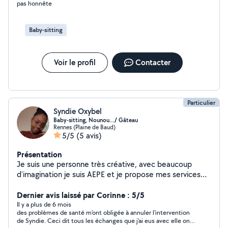
pas honnête
reste à votre disposition pour plus de détails." A bientôt
Baby-sitting
Voir le profil
Contacter
Particulier
Syndie Oxybel
Baby-sitting, Nounou…/ Gâteau
Rennes (Plaine de Baud)
5/5
(5 avis)
Présentation
Je suis une personne très créative, avec beaucoup
d'imagination je suis AEPE et je propose mes services
pour la garde d'enfants. J'ai travaillé pendant 1 an en
école maternelle au près des enfants de 2ans et demi à
Dernier avis laissé par Corinne : 5/5
5ans. J'ai effectué des garde d'enfants à domicile de 3 à
Il y a plus de 6 mois
des problèmes de santé m'ont obligée à annuler l'intervention
12ans. J'ai également travaillé en crèche pendant 1an
de Syndie. Ceci dit tous les échanges que j'ai eus avec elle ont
auprès des bébés de 2mois à 3ans. Et je donne