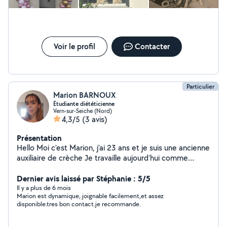
Voir le profil
Contacter
Particulier
Marion BARNOUX
Étudiante diététicienne
Vern-sur-Seiche (Nord)
4,3/5
(3 avis)
Présentation
Hello Moi c'est Marion, j'ai 23 ans et je suis une ancienne
auxiliaire de crèche Je travaille aujourd'hui comme
auxiliaire parentale à temps plein et je propose mes
services pour de la garde d'enfants à domicile. Je suis
Dernier avis laissé par Stéphanie : 5/5
ouverte aux gardes régulières et/ou ponctuelles, selon
Il y a plus de 6 mois
Marion est dynamique, joignable facilement,et assez
vos besoins. J'ai suivi des études dans le service à la
disponible.tres bon contact.je recommande.
personne, puis en diététique. J'aime proposer aux
enfants différentes activités adaptées à leur âge :