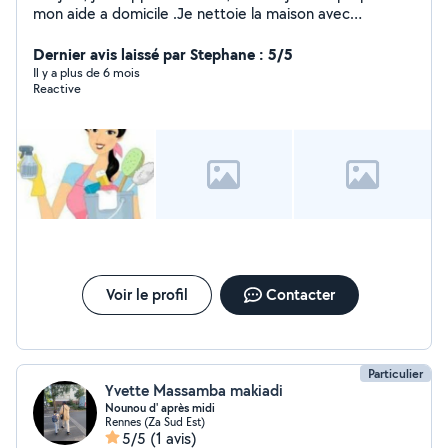
mon aide a domicile .Je nettoie la maison avec
qualité.j'ai de l'expérience .Je nettoie également les
vitres. Étant très minutieuse, bien organisée, discrète et
Dernier avis laissé par Stephane : 5/5
rapide. Je gère toutes les tâches à effectuer afin de
Il y a plus de 6 mois
Reactive
vous faciliter la vie un maximum. Je peux aussi emmener
les enfants à l'école. Je suis organisé, responsable et
ponctuel.Je suis disponible tous les jours les jours fériés
également. Contactez-moi
Voir le profil
Contacter
Particulier
Yvette Massamba makiadi
Nounou d' après midi
Rennes (Za Sud Est)
5/5
(1 avis)