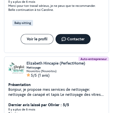
Il y a plus de 6 mois
Merci pour ton travail sérieux, je ne peux que te recommander.
Belle continuation à toi Caroline.
Baby-sitting
Voir le profil
Contacter
Auto-entrepreneur
Elizabeth Hincapie (PerfectHome)
Nettoyage
Nouvoitou (Nouvoitou)
5/5
(1 avis)
Présentation
Bonjour, je propose mes services de nettoyage:
nettoyage de canapé et tapis Le nettoyage des vitres
Remise en état Nettoyage haute pression Décapage
des sols
Dernier avis laissé par Olivier : 5/5
Il y a plus de 6 mois