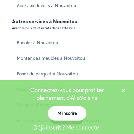
Aide aux devoirs à Nouvoitou
Autres services à Nouvoitou
Ayant le plus de résultats dans cette ville
Bricoler à Nouvoitou
Monter des meubles à Nouvoitou
Poser du parquet à Nouvoitou
Poser du carrelage à Nouvoitou
Connectez-vous pour profiter
pleinement d'AlloVoisins
Souder à Nouvoitou
M'inscrire
Carte
Entretien réparation chaudière à Nouvoitou
Déjà inscrit ? Me connecter