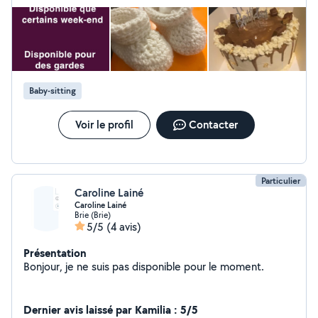
été cordiaux et chaleureux. Je n'hésiterai pas à refaire appel
également des cours d'aide au devoir aux enfants en
aux services de Syndie dès que nécessaire.
primaire. Je propose mes services de cake designer, je
débute n'hésitez pas
Baby-sitting
Voir le profil
Contacter
Particulier
Caroline Lainé
Caroline Lainé
Brie (Brie)
5/5
(4 avis)
Présentation
Bonjour, je ne suis pas disponible pour le moment.
Dernier avis laissé par Kamilia : 5/5