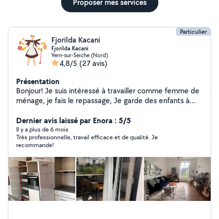
Proposer mes services
Particulier
Fjorilda Kacani
Fjorilda Kacani
Vern-sur-Seiche (Nord)
4,8/5
(27 avis)
Présentation
Bonjour! Je suis intéressé à travailler comme femme de
ménage, je fais le repassage, Je garde des enfants à
Mon domicile quelques heures par jour 6mois Jusqu'à
12ans. Je suis esthéticiens et je fais manucure et
Dernier avis laissé par Enora : 5/5
pédicure. N'hésitez pas à me contacter. Merci
Il y a plus de 6 mois
Très professionnelle, travail efficace et de qualité. Je
recommande!