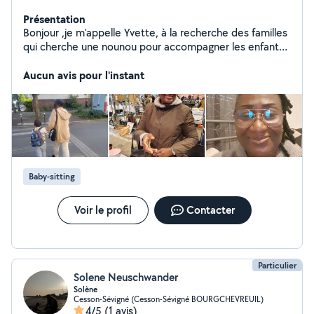
Présentation
Bonjour ,je m'appelle Yvette, à la recherche des familles
qui cherche une nounou pour accompagner les enfants
à l'école et les récupérer vers 16h30 et de les garder
chez vous,je suis disponible pour vous et merci de votre
Aucun avis pour l'instant
compréhension. Cordialement
Baby-sitting
Voir le profil
Contacter
Particulier
Solene Neuschwander
Solène
Cesson-Sévigné (Cesson-Sévigné BOURGCHEVREUIL)
4/5
(1 avis)