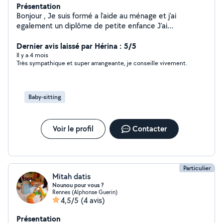
Présentation
Bonjour , Je suis formé a l'aide au ménage et j'ai
egalement un diplôme de petite enfance J'ai
énormément de temps libre C'est pour celas que je
veux vous proposer les services
Dernier avis laissé par Hérina : 5/5
Il y a 4 mois
Très sympathique et super arrangeante, je conseille vivement.
Baby-sitting
Voir le profil
Contacter
Particulier
Mitah datis
Nounou pour vous ?
Rennes (Alphonse Guerin)
4,5/5
(4 avis)
Présentation