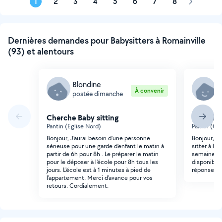
1
2
3
4
5
6
7
8
Page
suivante
Dernières demandes pour Babysitters à Romainville
(93) et alentours
Blondine
A
À convenir
postée dimanche
p
Cherche Baby sitting
Cherche 
Pantin (Eglise Nord)
Pantin (Ch
Bonjour, J'aurai besoin d'une personne
Bonjour, je
sérieuse pour une garde d'enfant le matin à
sitter à la 
partir de 6h pour 8h . Le préparer le matin
semaine, po
pour le déposer à l'école pour 8h tous les
disponible 
jours. L'école est à 1 minutes à pied de
réponse, A
l'appartement. Merci d'avance pour vos
retours. Cordialement.