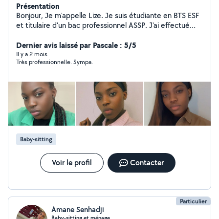
Présentation
Bonjour, Je m'appelle Lize. Je suis étudiante en BTS ESF
et titulaire d'un bac professionnel ASSP. J'ai effectué
des stages en crèche et en école maternelle, et j'ai
également de l'expérience en babysitting. Je suis
Dernier avis laissé par Pascale : 5/5
sérieuse, douce, patiente et attentive au bien-être des
Il y a 2 mois
Très professionnelle. Sympa.
enfants. Disponibilités : * Vendredi : de 18 h à 22 h 30 *
Samedi et dimanche : toute la journée Tarif : 10 /h.
N'hésitez pas à me contacter, je serai ravie d'échanger
avec vous !
Baby-sitting
Voir le profil
Contacter
Particulier
Amane Senhadji
Baby-sitting et ménage