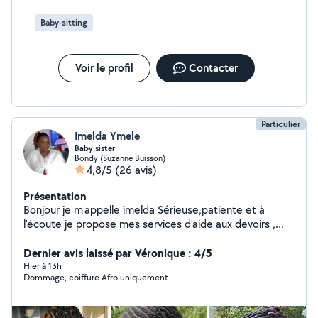
Baby-sitting
Voir le profil
Contacter
Particulier
Imelda Ymele
Baby sister
Bondy (Suzanne Buisson)
4,8/5
(26 avis)
Présentation
Bonjour je m'appelle imelda Sérieuse,patiente et à
l'écoute je propose mes services d'aide aux devoirs ,
garde d'enfants, aide à domicile et je suis maman d'une
fille . J'ai l'habitude de travailler avec les familles je sais
Dernier avis laissé par Véronique : 4/5
m'adapter au besoins de chacun . Je suis ponctuelle
Hier à 13h
Dommage, coiffure Afro uniquement
organisée et toujours de bonne humeur . Je fais aussi
très bien les nattes Afro et les tresses . N'hésitez à me
contacter pour échanger sur vos besoins