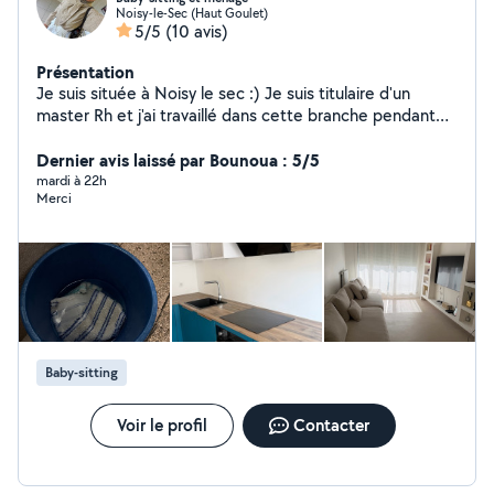
Noisy-le-Sec (Haut Goulet)
5/5
(10 avis)
Présentation
Je suis située à Noisy le sec :) Je suis titulaire d'un
master Rh et j'ai travaillé dans cette branche pendant
plus de 15 ans. Je suis actuellement en pause
professionnelle. Je vous propose donc des prestations
Dernier avis laissé par Bounoua : 5/5
de ménage et de garde d'enfants, réalisées avec
mardi à 22h
Merci
sérieux, bienveillance et professionnalisme. Mon objectif
est de vous simplifier le quotidien en vous offrant un
service de qualité, adapté à vos besoins.
Baby-sitting
Voir le profil
Contacter