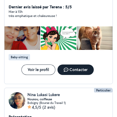
ménage, le repassage, les courses, le rangement ainsi
que les petits services du quotidien. J'ai aussi de
Dernier avis laissé par Terena : 5/5
l'expérience avec les enfants et les personnes âgées.
Hier à 15h
très emphatique et chaleureuse !
Sérieuse, chaleureuse, organisée et soigneuse, je réalise
chaque tâche avec professionnalisme et efficacité.
Disponible du lundi au vendredi, les soirs et les week-
ends. N'hésitez pas à me contacter pour discuter de
vos besoins et avoir plus d'informations. À bientôt !
Baby-sitting
Voir le profil
Contacter
Particulier
Nina Lukasi Lukere
Nounou, coiffeuse
Bobigny (Bourse du Travail 1)
4,5/5
(2 avis)
Présentation