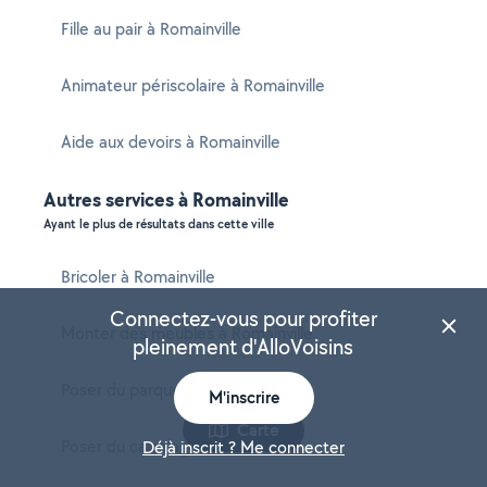
Fille au pair à Romainville
Animateur périscolaire à Romainville
Aide aux devoirs à Romainville
Autres services à Romainville
Ayant le plus de résultats dans cette ville
Bricoler à Romainville
Connectez-vous pour profiter
Monter des meubles à Romainville
pleinement d'AlloVoisins
Poser du parquet à Romainville
M'inscrire
Carte
Poser du carrelage à Romainville
Déjà inscrit ? Me connecter