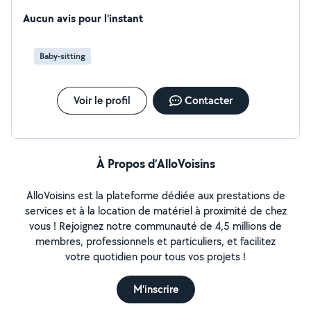
danse et le chant ,je suis très à l'aise avec tout public j'ai
fait des études de commerce .
Aucun avis pour l'instant
Baby-sitting
Voir le profil
Contacter
À Propos d’AlloVoisins
AlloVoisins est la plateforme dédiée aux prestations de
services et à la location de matériel à proximité de chez
vous ! Rejoignez notre communauté de 4,5 millions de
membres, professionnels et particuliers, et facilitez
votre quotidien pour tous vos projets !
M'inscrire