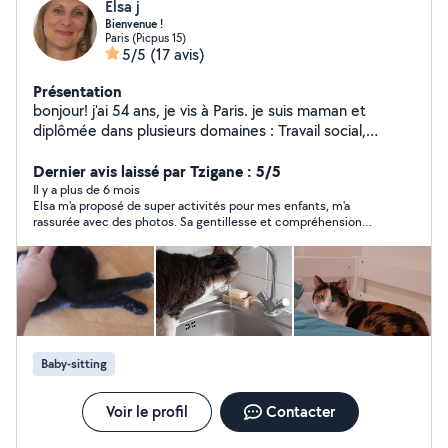
Elsa j
Bienvenue !
Paris (Picpus 15)
5/5
(17 avis)
Présentation
bonjour! j'ai 54 ans, je vis à Paris. je suis maman et
diplômée dans plusieurs domaines : Travail social,
animation (BAFA) et 10 ans d'animation l'été, j'ai donc de
l'expérience avec les enfants ; Gardes d'enfants
Dernier avis laissé par Tzigane : 5/5
régulières ou occasionnelles avec plaisir ! À titre
Il y a plus de 6 mois
Elsa m'a proposé de super activités pour mes enfants, m'a
personnel j'aime beaucoup les animaux, j'ai un chat; Je
rassurée avec des photos. Sa gentillesse et compréhension
suis disponible uniquement pour visiter votre animal, car
m'ont séduites, elle m'a donné pleins de chouettes conseils,
notre Miss a du mal à partager son espace ;-) Je suis
merci Elsa et à bientôt!
non-fumeuse, brevet de secourisme passé tous les 5
ans, formation DAE. Attention :Je ne suis plus abonnée
premier, je ne peux donc pas vous répondre si vous
l'êtes ! Je suis à votre disposition pour toute question, à
bientôt ! Elsa #Garde d'enfants #visite d'animaux
Baby-sitting
Voir le profil
Contacter