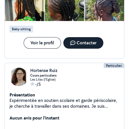
Baby-sitting
Voir le profil
Contacter
Particulier
Hortense Ruiz
Cours particuliers
Les Lilas (l'Eglise)
-/5
Présentation
Expérimentée en soutien scolaire et garde périscolaire,
je cherche à travailler dans ses domaines. Je suis
ancienne étudiante. J'ai un véhicule et peux me
déplacer à 15 km de chez moi.
Aucun avis pour l'instant