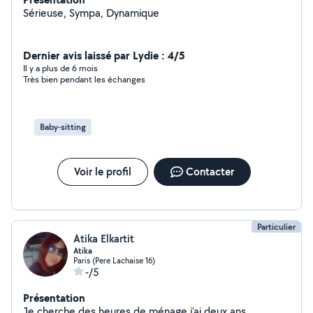
Sérieuse, Sympa, Dynamique
Dernier avis laissé par Lydie : 4/5
Il y a plus de 6 mois
Très bien pendant les échanges
Baby-sitting
Voir le profil
Contacter
Particulier
Atika Elkartit
Atika
Paris (Pere Lachaise 16)
-/5
Présentation
Je cherche des heures de ménage j'ai deux ans