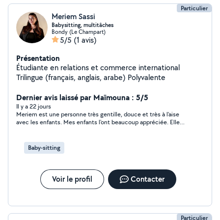
Particulier
Meriem Sassi
Babysitting, multitâches
Bondy (Le Champart)
5/5
(1 avis)
Présentation
Étudiante en relations et commerce international
Trilingue (français, anglais, arabe) Polyvalente
Dernier avis laissé par Maïmouna : 5/5
Il y a 22 jours
Meriem est une personne très gentille, douce et très à l'aise
avec les enfants. Mes enfants l'ont beaucoup appréciée. Elle
est ponctuelle, souriante, bienveillante et très fiable. Je la
recommande sans hésitation à tous les parents qui
recherchent une personne de confiance pour s'occuper de
Baby-sitting
leurs enfants.
Voir le profil
Contacter
Particulier