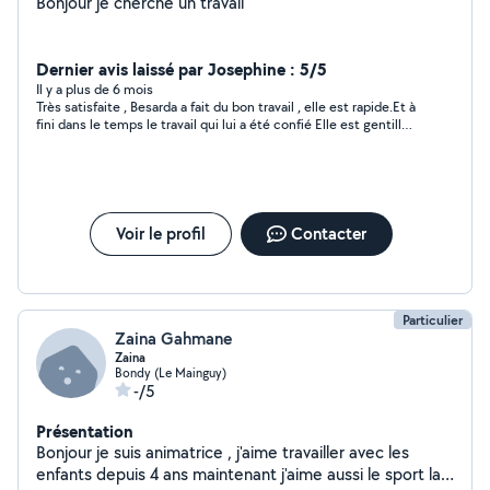
Bonjour je cherche un travail
Dernier avis laissé par Josephine : 5/5
Il y a plus de 6 mois
Très satisfaite , Besarda a fait du bon travail , elle est rapide.Et à
fini dans le temps le travail qui lui a été confié Elle est gentille
je le recommande vivement . Je n'hésiterais pas à refaire appel
à nouveau à ses services
Voir le profil
Contacter
Particulier
Zaina Gahmane
Zaina
Bondy (Le Mainguy)
-/5
Présentation
Bonjour je suis animatrice , j'aime travailler avec les
enfants depuis 4 ans maintenant j'aime aussi le sport la