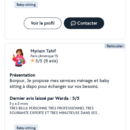
Baby-sitting
Voir le profil
Contacter
Particulier
Myriam Tahif
Paris (Amerique 11)
5/5
(8 avis)
Présentation
Bonjour, Je propose mes services ménage et baby
sitting à dispo pour échanger sur vos besoins.
Dernier avis laissé par Warda : 5/5
Il y a 2 mois
TRES BELLE PERSONNE TRES PROFESSIONNEL TRES
SOURIANTE EXPERTE ET TRES MINUTIEUSE DANS SES
TACHES ELLE CONNAIS TOUTES LES ASTUCES POUR
NETTOYER ET RENDRE LA MAISON NICKEL VRAIMENT JE SUIS
HEUREUSE D AVOIR TROUVER MYRIAM MASHALLAH DES
Baby-sitting