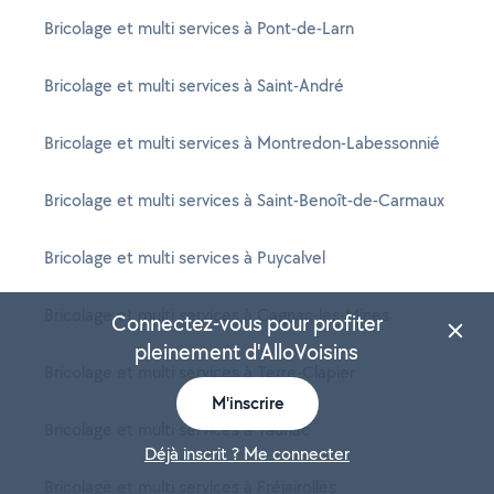
Bricolage et multi services à Pont-de-Larn
Bricolage et multi services à Saint-André
Bricolage et multi services à Montredon-Labessonnié
Bricolage et multi services à Saint-Benoît-de-Carmaux
Bricolage et multi services à Puycalvel
Bricolage et multi services à Cagnac-les-Mines
Connectez-vous pour profiter
pleinement d'AlloVoisins
Bricolage et multi services à Terre-Clapier
M'inscrire
Bricolage et multi services à Tauriac
Déjà inscrit ? Me connecter
Bricolage et multi services à Fréjairolles