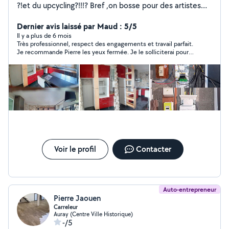
?!et du upcycling?!!!? Bref ,on bosse pour des artistes
?....! Ça paye? Et ben,.,.. comme si c'était pour moi???!!!
Et que de la qualité ! Rien n'est impossible ! Tout est
Dernier avis laissé par Maud : 5/5
réalisable ! Mais on bosse pas pour rien ! Donc ceux qui
Il y a plus de 6 mois
Très professionnel, respect des engagements et travail parfait.
en veulent trop pour rien, Et ben,... abstenez vous!!! &
Je recommande Pierre les yeux fermée. Je le solliciterai pour
On viendra pas ,... Pour le plaisir !!!! Sinon les autres,
de prochains travaux!
connectez nous pour le plaisir de Vous réalisez de belles
choses ! A charges ,.,.de bonnes entendeurs!!!!
sinon,...vous inquiétez pas, J'ai un métier à côté ! Mais
,Je peux faire bucheron aussi !
Voir le profil
Contacter
Auto-entrepreneur
Pierre Jaouen
Carreleur
Auray (Centre Ville Historique)
-/5