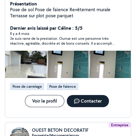
Présentation
Pose de sol Pose de faïence Revêtement murale
Terrasse sur plot pose parquet
Dernier avis laissé par Céline : 5/5
Il y a 4 mois
Je suis ravie de la prestation. Oumar est une personne très
réactive, agréable, discrète et de bons conseils. Il a accompli
un travail de qualité, avec de belles finitions et tout cela très
rapidement et proprement. Je recommande à 100%
Pose de carrelage
Pose de faïence
Voir le profil
Contacter
Entreprise
OUEST BETON DECORATIF
Paysagiste/Maçonnerie/epoxy