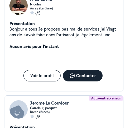
Nicolas
Auray (La Gare)
-/5
Présentation
Bonjour à tous Je propose pas mal de services j'ai Vingt
ans de s'avoir faire dans l'artisanat j'ai également une
forte expérience dans le domaine artistique et
évènementiel Contactez moi avec plaisir que je puisse
Aucun avis pour l'instant
répondre à vos questions et vos demandes Au plaisir
Nicolas
Voir le profil
Contacter
Auto-entrepreneur
Jerome Le Couviour
Carreleur, parquet..
Brech (Brech)
-/5
Présentation