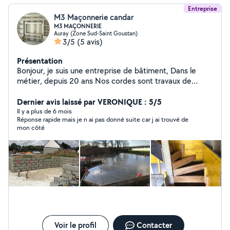
Entreprise
M3 Maçonnerie candar
M3 MAÇONNERIE
Auray (Zone Sud-Saint Goustan)
3/5
(5 avis)
Présentation
Bonjour, je suis une entreprise de bâtiment, Dans le
métier, depuis 20 ans Nos cordes sont travaux de
maçonnerie terrassement placo peinture chape
carrelage et les travaux diverses Multiservices avec
Dernier avis laissé par VERONIQUE : 5/5
Asurance professionnel. Maçonnerie Gros œuvre
Il y a plus de 6 mois
Réponse rapide mais je n ai pas donné suite car j ai trouvé de
Montage, pierre, de taille Endui gratter talocher
mon côté
Asurance professionnel Et aussi Vous avez un projet de
rénovation ? L'entreprise M3 Maçonnerie vous propose
son savoir-faire dans le domaine de la rénovation
immobilière. Nous sommes à votre disposition pour
tous travaux de bâtiment. maçonnerie, plaquiste,
peinture & ravalement, carrelage et tout types sol,
électricité, Plomberi. Contactez-nous.
Voir le profil
Contacter