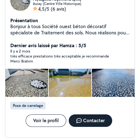
Auray (Centre Ville Historique)
4,5/5
(6 avis)
Présentation
Bonjour à tous Société ouest béton décoratif
spécialiste de Traitement des sols. Nous réalisons pour
vous, du béton décoratif, le traitement des sols béton,
dalles ,Nos interventions permettent la préparation des
Dernier avis laissé par Hamza : 5/5
sols, de régler des problêmes de niveau, d'effectuer des
Il y a 2 mois
très efficace prestations très acceptable je recommande
travaux décoratifs sur sols . -Béton désactivé (collage
Merci Brahim
ou réparation de béton désactivé raté..) -Béton
bouchardé ou érodé -beton ciré -terrazzo sol -
moquette de pierre -sol paillete en résine -Polissage de
béton -pavages -mettre à niveau votre ancienne dalle.
pous plus connaître ce qui nous en fait. Pour plus des
renseignements, hésitez pas à nous contacter Merci
Pose de carrelage
Voir le profil
Contacter