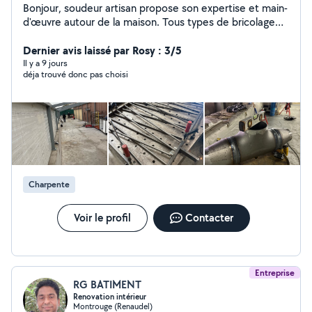
Bonjour, soudeur artisan propose son expertise et main-
d'œuvre autour de la maison. Tous types de bricolage
Bien équipé avec des outils Chauffagiste Serrurier
Soudeur gaz et eaux Fabrication rénovation modification
Dernier avis laissé par Rosy : 3/5
(Porte portail garde-corps charpente) Disponible 7/7
Il y a 9 jours
déja trouvé donc pas choisi
Charpente
Voir le profil
Contacter
Entreprise
RG BATIMENT
Renovation intérieur
Montrouge (Renaudel)