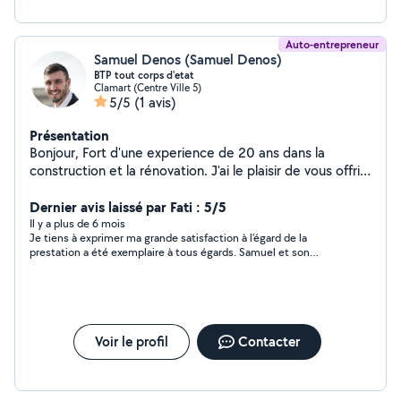
Auto-entrepreneur
Samuel Denos (Samuel Denos)
BTP tout corps d'etat
Clamart (Centre Ville 5)
5/5
(1 avis)
Présentation
Bonjour, Fort d'une experience de 20 ans dans la
construction et la rénovation. J'ai le plaisir de vous offrir
nos divers services dans ce domaine.
Dernier avis laissé par Fati : 5/5
Il y a plus de 6 mois
Je tiens à exprimer ma grande satisfaction à l'égard de la
prestation a été exemplaire à tous égards. Samuel et son
équipe ont fait preuve de professionnalisme, son écoute et sa
rigueur ont été les clés du succès de mon projet. Les délais ont
été respectés, la communication a été fluide et le résultat final
dépasse mes attentes. Ils ont su gérer efficacement chaque
étape, fournissant un travail de qualité exceptionnelle. Je le
recommande vivement pour son expertise et son engagement
Voir le profil
Contacter
dans l'exécution des travaux de construction.