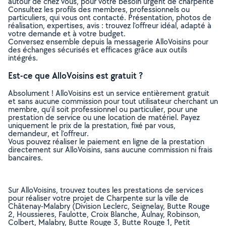
autour de chez vous, pour votre besoin urgent de charpente
Consultez les profils des membres, professionnels ou
particuliers, qui vous ont contacté. Présentation, photos de
réalisation, expertises, avis : trouvez l'offreur idéal, adapté à
votre demande et à votre budget.
Conversez ensemble depuis la messagerie AlloVoisins pour
des échanges sécurisés et efficaces grâce aux outils
intégrés.
Est-ce que AlloVoisins est gratuit ?
Absolument ! AlloVoisins est un service entièrement gratuit
et sans aucune commission pour tout utilisateur cherchant un
membre, qu’il soit professionnel ou particulier, pour une
prestation de service ou une location de matériel. Payez
uniquement le prix de la prestation, fixé par vous,
demandeur, et l’offreur.
Vous pouvez réaliser le paiement en ligne de la prestation
directement sur AlloVoisins, sans aucune commission ni frais
bancaires.
Sur AlloVoisins, trouvez toutes les prestations de services
pour réaliser votre projet de Charpente sur la ville de
Châtenay-Malabry (Division Leclerc, Seignelay, Butte Rouge
2, Houssieres, Faulotte, Croix Blanche, Aulnay, Robinson,
Colbert, Malabry, Butte Rouge 3, Butte Rouge 1, Petit