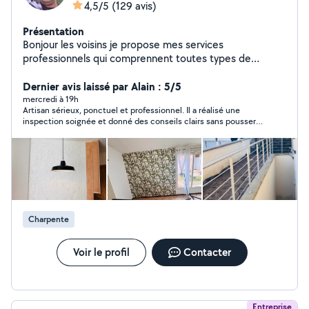
4,5/5
(129 avis)
Présentation
Bonjour les voisins je propose mes services
professionnels qui comprennent toutes types de
renovation intérieur du batiment avec 13 ans de
experience rest a votre disposition merci
Dernier avis laissé par Alain : 5/5
mercredi à 19h
Artisan sérieux, ponctuel et professionnel. Il a réalisé une
inspection soignée et donné des conseils clairs sans pousser à
la dépense. Même si nous n’avons pas fait affaire ensemble, j’ai
apprécié son calme, sa méthode et son sérieux Je le considère
comme un artisan fiable.
Charpente
Voir le profil
Contacter
Entreprise