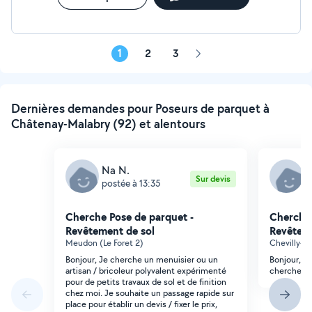
1
2
3
Page
suivante
Dernières demandes pour Poseurs de parquet à
Châtenay-Malabry (92) et alentours
Na N.
D
Sur devis
postée à 13:35
p
Cherche Pose de parquet -
Cherche 
Revêtement de sol
Revêteme
Meudon (Le Foret 2)
Chevilly-La
Bonjour, Je cherche un menuisier ou un
Bonjour, je
artisan / bricoleur polyvalent expérimenté
cherche qu
pour de petits travaux de sol et de finition
chez moi. Je souhaite un passage rapide sur
place pour établir un devis / fixer le prix,