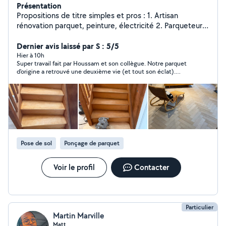
Présentation
Propositions de titre simples et pros : 1. Artisan
rénovation parquet, peinture, électricité 2. Parqueteur
expérimenté pose & ponçage 3. Bricoleur polyvalent
travaux maison 4. Travaux intérieurs carrelage, peinture,
Dernier avis laissé par S : 5/5
électricité 5. Multi-services maison rapide et sérieux
Hier à 10h
Super travail fait par Houssam et son collègue. Notre parquet
d'origine a retrouvé une deuxième vie (et tout son éclat).
Houssam est très sympathique, réactif et à l'écoute. Le
chantier a aussi été très bien protégé (avant et après travaux).
Merci encore Houssam!
Pose de sol
Ponçage de parquet
Voir le profil
Contacter
Particulier
Martin Marville
Matt