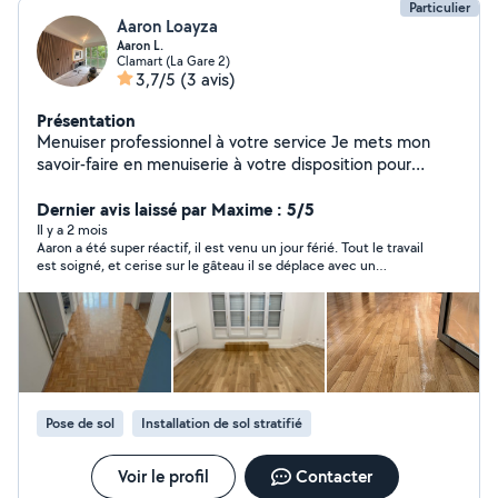
Particulier
Aaron Loayza
Aaron L.
Clamart (La Gare 2)
3,7/5
(3 avis)
Présentation
Menuiser professionnel à votre service Je mets mon
savoir-faire en menuiserie à votre disposition pour
réaliser tous vos projets sur mesure. Spécialisé dans la
fabrication, l'installation et la restauration de meubles,
Dernier avis laissé par Maxime : 5/5
ainsi que dans la pose de cuisines et de revêtements de
Il y a 2 mois
Aaron a été super réactif, il est venu un jour férié. Tout le travail
sol, je vous garantis un travail soigné, des finitions de
est soigné, et cerise sur le gâteau il se déplace avec un
qualité et le respect de vos attentes. Votre satisfaction
aspirateur de pro, tout est propre.
est ma priorité.
Pose de sol
Installation de sol stratifié
Voir le profil
Contacter