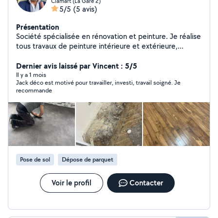
Clamart (La Gare 2)
5/5
(5 avis)
Présentation
Société spécialisée en rénovation et peinture. Je réalise
tous travaux de peinture intérieure et extérieure,
enduits, murs et plafonds, ainsi que tous types de
travaux de bâtiment : rénovation complète, réparations,
Dernier avis laissé par Vincent : 5/5
petits travaux. Travail propre, sérieux et respect des
Il y a 1 mois
Jack déco est motivé pour travailler, investi, travail soigné. Je
délais.
recommande
Pose de sol
Dépose de parquet
Voir le profil
Contacter