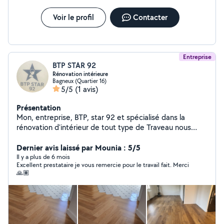
Voir le profil
Contacter
Entreprise
BTP STAR 92
Rénovation intérieure
Bagneux (Quartier 16)
5/5
(1 avis)
Présentation
Mon, entreprise, BTP, star 92 et spécialisé dans la
rénovation d'intérieur de tout type de Traveau nous
sommes professionnels avec une assurance qui vous
garantit notre travail
Dernier avis laissé par Mounia : 5/5
Il y a plus de 6 mois
Excellent prestataire je vous remercie pour le travail fait. Merci
🙏🏽