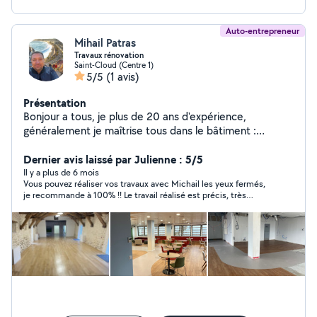
Auto-entrepreneur
Mihail Patras
Travaux rénovation
Saint-Cloud (Centre 1)
5/5
(1 avis)
Présentation
Bonjour a tous, je plus de 20 ans d'expérience,
généralement je maîtrise tous dans le bâtiment :
maçonnerie, menuiserie, plâtrerie, peinture, carrelages,
plomberie, parquet etc Dans mon service je vous
Dernier avis laissé par Julienne : 5/5
garantis : professionnalisme, qualité, responsabilité
Il y a plus de 6 mois
Vous pouvez réaliser vos travaux avec Michail les yeux fermés,
Déplacement et devis gratuit. N'hésitez pas de
je recommande à 100% !! Le travail réalisé est précis, très
m'appeler. Cordialement
soigné, hyper pro ? Je suis très contente du résultat. Et Michail
est très gentil. Merci aussi pour votre disponibilité, je referai
appel à vous au besoin sans soucis :)