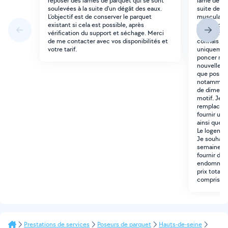
reposer des lames de parquet qui se sont
lame de pa
soulevées à la suite d'un dégât des eaux.
suite de la
L'objectif est de conserver le parquet
musculatio
existant si cela est possible, après
cm de long
vérification du support et séchage. Merci
une surfac
de me contacter avec vos disponibilités et
connais pa
votre tarif.
uniquement
poncer ni 
nouvelle l
que possibl
notamment 
de dimensio
motif. Je 
remplacemen
fournir une
ainsi que l
Le logemen
Je souhaite
semaine, à 
fournir des
endommagée
prix total,
compris, ai
Prestations de services
Poseurs de parquet
Hauts-de-seine