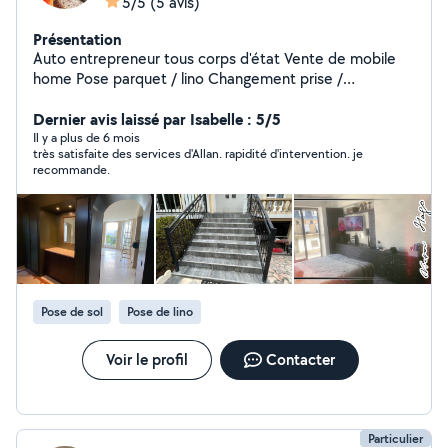
5/5
(5 avis)
Présentation
Auto entrepreneur tous corps d'état Vente de mobile
home Pose parquet / lino Changement prise /
interrupteur / luminaire / pose de led Pose corniche
Démolition Maçonnerie Peinture / papier peint
Dernier avis laissé par Isabelle : 5/5
Menuiserie Carrelage Placo Terrassement bois
Il y a plus de 6 mois
très satisfaite des services d'Allan. rapidité d'intervention. je
Paysagiste Pose et création d'enseigne
recommande.
Pose de sol
Pose de lino
Voir le profil
Contacter
Particulier