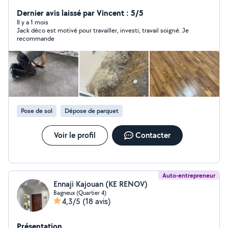
enduits, murs et plafonds, ainsi que tous types de
travaux de bâtiment : rénovation complète, réparations,
Dernier avis laissé par Vincent : 5/5
petits travaux. Travail propre, sérieux et respect des
Il y a 1 mois
Jack déco est motivé pour travailler, investi, travail soigné. Je
délais.
recommande
Pose de sol
Dépose de parquet
Voir le profil
Contacter
Auto-entrepreneur
Ennaji Kajouan (KE RENOV)
Bagneux (Quartier 4)
4,3/5
(18 avis)
Présentation