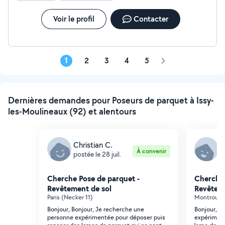
traditionnelles et modernes. À votre écoute : Un
accompagnement personnalisé pour trouver la solution
Voir le profil
Contacter
adaptée à vos besoins et à votre budget. Travail propre
& soigné : Une attention particulière portée aux finitions
et à la propreté du chantier. Devis gratuit & réactivité :
Une réponse rapide pour étudier votre projet
1
2
3
4
5
Page
suivante
Dernières demandes pour Poseurs de parquet à Issy-
les-Moulineaux (92) et alentours
Christian C.
D
À convenir
postée le 28 juil.
p
Cherche Pose de parquet -
Cherche 
Revêtement de sol
Revêteme
Paris (Necker 11)
Montrouge 
Bonjour, Bonjour, Je recherche une
Bonjour, J
personne expérimentée pour déposer puis
expériment