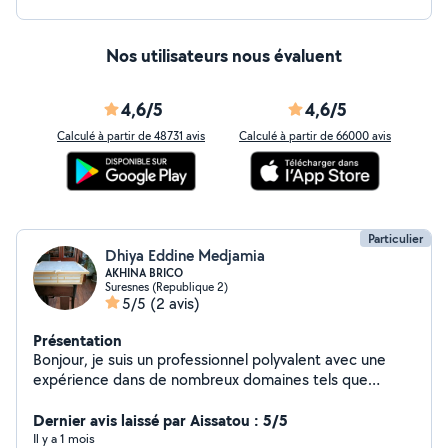
Nos utilisateurs nous évaluent
4,6/5
4,6/5
Calculé à partir de 48731 avis
Calculé à partir de 66000 avis
Particulier
Dhiya Eddine Medjamia
AKHINA BRICO
Suresnes (Republique 2)
5/5
(2 avis)
Présentation
Bonjour, je suis un professionnel polyvalent avec une
expérience dans de nombreux domaines tels que
l'électricité générale, l'énergie solaire, la plomberie, la
peinture, la menuiserie, la pose de carrelage,
Dernier avis laissé par Aissatou : 5/5
l'aménagement de cuisines équipées, de salles de bains,
Il y a 1 mois