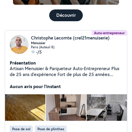
Découvrir
Auto-entrepreneur
Christophe Lecomte (crel21menuiserie)
Menuisier
Paris (Auteuil 8)
-/5
Présentation
Artisan Menuisier & Parqueteur Auto-Entrepreneur Plus
de 25 ans d'expérience Fort de plus de 25 années
d'expérience dans le travail du bois et l'aménagement
intérieur, je mets mon savoir-faire, ma rigueur et mon
Aucun avis pour l'instant
écoute attentive au service de tous vos projets. Que ce
soit pour sublimer vos sols ou installer vos
aménagements intérieurs, je m'engage à vous fournir un
travail soigné, durable et réalisé dans les règles de l'art
Pose & Rénovation de Parquets Cuisines & Agencement
Intérieur Pourquoi me faire confiance ? 25+ ans de
métier : Une parfaite maîtrise des techniques
Pose de sol
Pose de plinthes