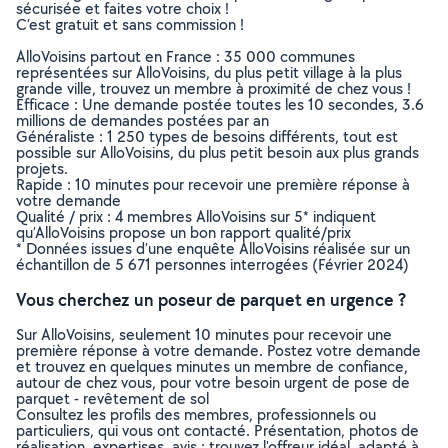
sécurisée et faites votre choix !
C’est gratuit et sans commission !
AlloVoisins partout en France : 35 000 communes
représentées sur AlloVoisins, du plus petit village à la plus
grande ville, trouvez un membre à proximité de chez vous !
Efficace : Une demande postée toutes les 10 secondes, 3.6
millions de demandes postées par an
Généraliste : 1 250 types de besoins différents, tout est
possible sur AlloVoisins, du plus petit besoin aux plus grands
projets.
Rapide : 10 minutes pour recevoir une première réponse à
votre demande
Qualité / prix : 4 membres AlloVoisins sur 5* indiquent
qu’AlloVoisins propose un bon rapport qualité/prix
* Données issues d’une enquête AlloVoisins réalisée sur un
échantillon de 5 671 personnes interrogées (Février 2024)
Vous cherchez un poseur de parquet en urgence ?
Sur AlloVoisins, seulement 10 minutes pour recevoir une
première réponse à votre demande. Postez votre demande
et trouvez en quelques minutes un membre de confiance,
autour de chez vous, pour votre besoin urgent de pose de
parquet - revêtement de sol
Consultez les profils des membres, professionnels ou
particuliers, qui vous ont contacté. Présentation, photos de
réalisation, expertises, avis : trouvez l'offreur idéal, adapté à