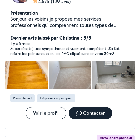
4,5/5
(129 avis)
Présentation
Bonjour les voisins je propose mes services
professionnels qui comprennent toutes types de
renovation intérieur du batiment avec 13 ans de
experience rest a votre disposition merci
Dernier avis laissé par Christine : 5/5
Il y a 5 mois
Super réactif, très sympathique et vraiment compétent. J'ai fait
refaire les peintures et du sol PVC clipsé dans environ 30m2.
Je suis ravie du résultat. Les travaux ont été faits rapidement et
avec soin, le tout pour un prix très compétitif. Je recommande
sans réserve. Merci Hasib
Pose de sol
Dépose de parquet
Voir le profil
Contacter
Auto-entrepreneur