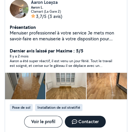
Aaron Loayza
Aaron L.
Clamart (La Gare 2)
3,7/5
(3 avis)
Présentation
Menuiser professionnel à votre service Je mets mon
savoir-faire en menuiserie à votre disposition pour
réaliser tous vos projets sur mesure. Spécialisé dans la
fabrication, l'installation et la restauration de meubles,
Dernier avis laissé par Maxime : 5/5
ainsi que dans la pose de cuisines et de revêtements de
Il y a 2 mois
Aaron a été super réactif, il est venu un jour férié. Tout le travail
sol, je vous garantis un travail soigné, des finitions de
est soigné, et cerise sur le gâteau il se déplace avec un
qualité et le respect de vos attentes. Votre satisfaction
aspirateur de pro, tout est propre.
est ma priorité.
Pose de sol
Installation de sol stratifié
Voir le profil
Contacter