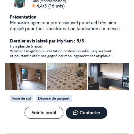
Paris (Montparnasse 9)
4,4/5
(16 avis)
Présentation
Menuisier agenceur professionnel ponctuel très bien
équipé pour tout transformation fabrication sur mesure
dressing escalier bibliothèque claustra / pose de
parquet porte fenêtre etc.terrasses bois .
Dernier avis laissé par Myriam : 5/5
Il y a plus de 6 mois
Vraiment magnifique prestation professionnelle jusqu'au bout
et pourtant c'était pas gagné car mon logement est atypique
j'ai rien de droit?. C'est ma première fois sur ce site et je suis
tombé sur la bonne personne. Je recommande 3000%
Vraiment merci encore ????
Pose de sol
Dépose de parquet
Voir le profil
Contacter