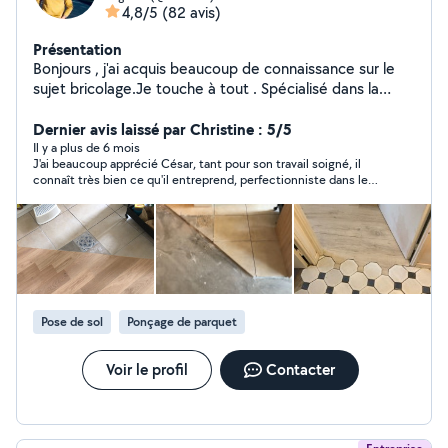
4,8/5
(82 avis)
Présentation
Bonjours , j'ai acquis beaucoup de connaissance sur le
sujet bricolage.Je touche à tout . Spécialisé dans la
peinture, menuiserie, pose de parquet, cuisine. J ai tout
les outils à porter de main. Je suis consciencieux, propre
Dernier avis laissé par Christine : 5/5
et rapide. Je me déplace à mes frais pour vous faire un
Il y a plus de 6 mois
J'ai beaucoup apprécié César, tant pour son travail soigné, il
devis juste. À votre disposition. Je parle espagnol et
connaît très bien ce qu'il entreprend, perfectionniste dans le
anglais
détail,que pour sa gentillesse, sa courtoisie, son respect des
horaires, courageux Je le recommande et je continuerais à faire
appel à lui pour d'autres travaux avec toute ma confiance Je le
recommande sans hésitation Christine
Pose de sol
Ponçage de parquet
Voir le profil
Contacter