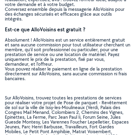
votre demande et à votre budget.
Conversez ensemble depuis la messagerie AlloVoisins pour
des échanges sécurisés et efficaces grâce aux outils
intégrés.
Est-ce que AlloVoisins est gratuit ?
Absolument ! AlloVoisins est un service entièrement gratuit
et sans aucune commission pour tout utilisateur cherchant un
membre, qu’il soit professionnel ou particulier, pour une
prestation de service ou une location de matériel. Payez
uniquement le prix de la prestation, fixé par vous,
demandeur, et l’offreur.
Vous pouvez réaliser le paiement en ligne de la prestation
directement sur AlloVoisins, sans aucune commission ni frais
bancaires.
Sur AlloVoisins, trouvez toutes les prestations de services
pour réaliser votre projet de Pose de parquet - Revêtement
de sol sur la ville de Issy-les-Moulineaux (Verdi, Palais des
Congres Mail Menand, Colombiers 2, Chemins des Vignes,
Epinettes, La Ferme, Parc Jean Paul Ii, Forum Seine, Jules
Guesde Montesy, Les Varennes Foucher Lepelletier, Espaces
Jeunes, Parc Henri Barbusse, Travailleurs, Fort Gardes
Mobiles, Le Petit Pont Amphibie, Matrat Voisembert,