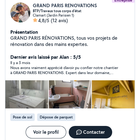
Entreprise
GRAND PARIS RENOVATIONS
BTP/Travaux tous corps d'état
Clamart (Jardin Parisien 1)
4,8/5
(12 avis)
Présentation
GRAND PARIS RÉNOVATIONS, tous vos projets de
rénovation dans des mains expertes.
Dernier avis laissé par Alan : 5/5
Il y a 3 mois
Nous avons vraiment apprécié d’avoir pu confier notre chantier
à GRAND PARIS RENOVATIONS. Expert dans leur domaine,
fiable, réactif et professionnel tout en étant très attentif et
sympathique. Ils ont su trouver des solutions pour réparer
notre parquet malgré les difficultés du dossier. Merci encore!
Pose de sol
Dépose de parquet
Voir le profil
Contacter