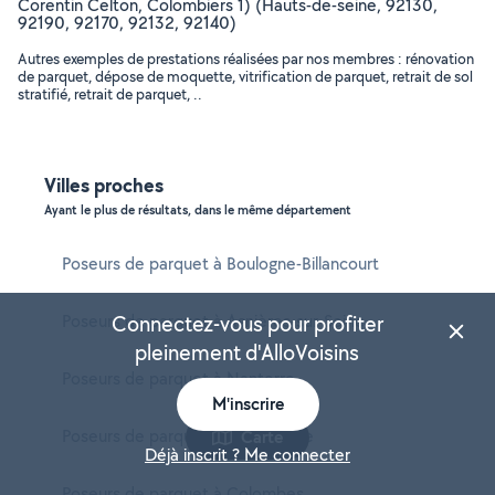
Corentin Celton, Colombiers 1) (Hauts-de-seine, 92130,
92190, 92170, 92132, 92140)
Autres exemples de prestations réalisées par nos membres : rénovation
de parquet, dépose de moquette, vitrification de parquet, retrait de sol
stratifié, retrait de parquet, ..
Villes proches
Ayant le plus de résultats, dans le même département
Poseurs de parquet à Boulogne-Billancourt
Poseurs de parquet à Asnières-sur-Seine
Connectez-vous pour profiter
pleinement d'AlloVoisins
Poseurs de parquet à Nanterre
M'inscrire
Poseurs de parquet à Courbevoie
Carte
Déjà inscrit ? Me connecter
Poseurs de parquet à Colombes