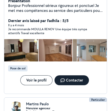
Présentation
Bonjour Professionnel sérieux rigoureux et ponctuel Je
met mes compétences au service des particuliers pour
la réalisation de vos petits projets et gros projets
Organisé et soigneur ,je veille à fournir un travail de
Dernier avis laissé par Fadhila : 5/5
qualité réaliste dans les délais convenus Disponible et
Il y a 4 mois
Je recommande MOULLA RENOV Une équipe très sympa
réactif je reste à votre disposition Cordialement
attentifs Travail excellente
MOULLA RÉNOV
Pose de sol
Voir le profil
Contacter
Particulier
Martins Paulo
Menuisier agenceur