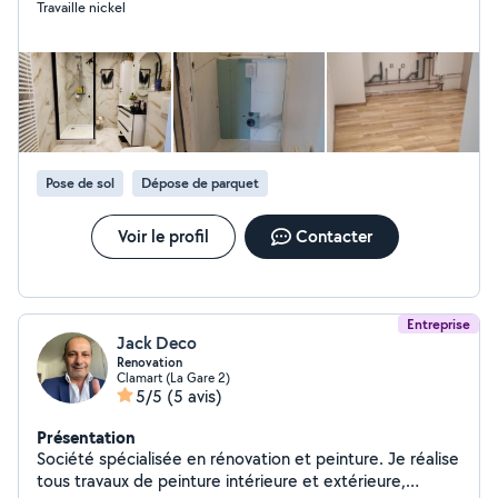
Travaille nickel
de dressings, de volets roulants, et bien plus encore. Je
possède également toutes les outils nécessaires et je
suis passionné par le bricolage. N'hésitez pas à me
solliciter si vous avez besoin d'aide ou de conseils pour
vos projets. Je suis là pour rendre service et vous
accompagner dans l'achat et la réalisation de vos idées.
Pose de sol
Dépose de parquet
Voir le profil
Contacter
Entreprise
Jack Deco
Renovation
Clamart (La Gare 2)
5/5
(5 avis)
Présentation
Société spécialisée en rénovation et peinture. Je réalise
tous travaux de peinture intérieure et extérieure,