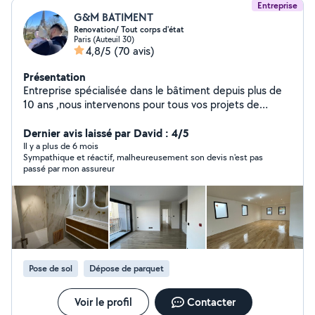
Entreprise
G&M BATIMENT
Renovation/ Tout corps d'état
Paris (Auteuil 30)
4,8/5
(70 avis)
Présentation
Entreprise spécialisée dans le bâtiment depuis plus de
10 ans ,nous intervenons pour tous vos projets de
construction, rénovation et aménagement. Grâce à
notre expertise et à notre équipe qualifiée, nous
Dernier avis laissé par David : 4/5
garantissons des travaux de qualité, réalisés dans les
Il y a plus de 6 mois
Sympathique et réactif, malheureusement son devis n'est pas
délais et adaptés à vos besoins
passé par mon assureur
Pose de sol
Dépose de parquet
Voir le profil
Contacter