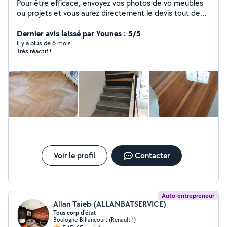
Pour être efficace, envoyez vos photos de vo meubles
ou projets et vous aurez directement le devis tout de
suite. n'hésitez pas à regarder nos dernières photos et
réalisations. Nous proposons nos services: * Petits
Dernier avis laissé par Younes : 5/5
bricolages : tringle de rideaux, pare douche/baignoire,
Il y a plus de 6 mois
Très réactif !
montage tout meuble Spécialiste pose du parquet *
Peinture et enduit. Foux plafonds * Plomberie :
installation robinet, évier, déboucher canalisation
rénovation salle de bain * Electricité : mise aux normes,
tableau électrique, luminaires *Cuisine: installation et
mise en place des cuisines de A Z tout marque
*Montage meuble toute marque Si non listé, n'hésitez
pasà me poser des questions. efficace et rapide et
excellent rapport qualité/ prix.
Voir le profil
Contacter
Auto-entrepreneur
Allan Taieb (ALLANBATSERVICE)
Tous corp d'état
Boulogne-Billancourt (Renault 1)