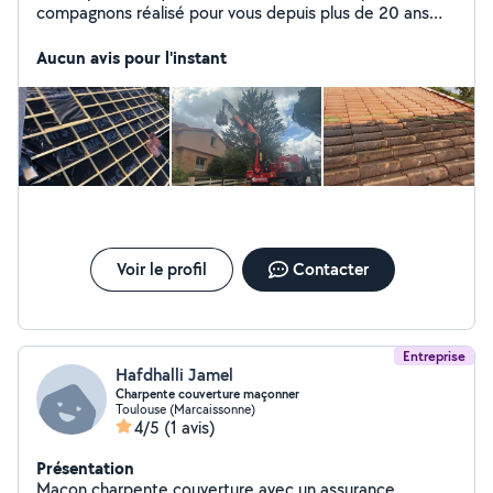
compagnons réalisé pour vous depuis plus de 20 ans
tous vos travaux de couverture rénovation ou neuf
demoussage faitages gouttière alu ou zinc traitement
Aucun avis pour l'instant
de charpente devis gratuit déplacement immédiat
Voir le profil
Contacter
Entreprise
Hafdhalli Jamel
Charpente couverture maçonner
Toulouse (Marcaissonne)
4/5
(1 avis)
Présentation
Maçon charpente couverture avec un assurance