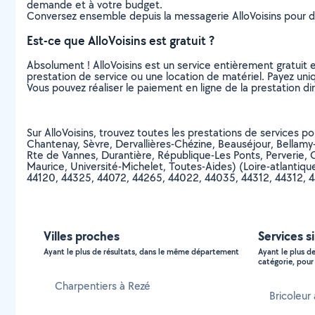
demande et à votre budget.
Conversez ensemble depuis la messagerie AlloVoisins pour de
Est-ce que AlloVoisins est gratuit ?
Absolument ! AlloVoisins est un service entièrement gratuit 
prestation de service ou une location de matériel. Payez uniq
Vous pouvez réaliser le paiement en ligne de la prestation di
Sur AlloVoisins, trouvez toutes les prestations de services p
Chantenay, Sèvre, Dervallières-Chézine, Beauséjour, Bellamy-
Rte de Vannes, Durantière, République-Les Ponts, Perverie, C
Maurice, Université-Michelet, Toutes-Aides) (Loire-atlant
44120, 44325, 44072, 44265, 44022, 44035, 44312, 44312, 
Villes proches
Services s
Ayant le plus de résultats, dans le même département
Ayant le plus d
catégorie, pour 
Charpentiers à Rezé
Bricoleur