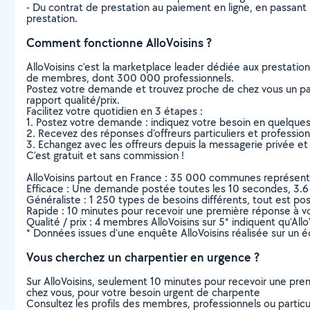
- Du contrat de prestation au paiement en ligne, en passant pa
prestation.
Comment fonctionne AlloVoisins ?
AlloVoisins c’est la marketplace leader dédiée aux prestatio
de membres, dont 300 000 professionnels.
Postez votre demande et trouvez proche de chez vous un parti
rapport qualité/prix.
Facilitez votre quotidien en 3 étapes :
1. Postez votre demande : indiquez votre besoin en quelque
2. Recevez des réponses d’offreurs particuliers et professio
3. Echangez avec les offreurs depuis la messagerie privée et 
C’est gratuit et sans commission !
AlloVoisins partout en France : 35 000 communes représentées 
Efficace : Une demande postée toutes les 10 secondes, 3.6
Généraliste : 1 250 types de besoins différents, tout est poss
Rapide : 10 minutes pour recevoir une première réponse à 
Qualité / prix : 4 membres AlloVoisins sur 5* indiquent qu’All
* Données issues d’une enquête AlloVoisins réalisée sur un é
Vous cherchez un charpentier en urgence ?
Sur AlloVoisins, seulement 10 minutes pour recevoir une p
chez vous, pour votre besoin urgent de charpente
Consultez les profils des membres, professionnels ou particuli