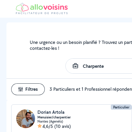
Une urgence ou un besoin planifié ? Trouvez un parti
contactez-les !
Filtres
3 Particuliers et 1 Professionnel réponden
Particulier
Dorian Artola
Menuisier/charpentier
Nantes (Agenëts)
4,6/5
(10 avis)