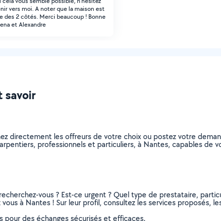
i cela vous semble possible, n'hésitez
enir vers moi. A noter que la maison est
 des 2 côtés. Merci beaucoup ! Bonne
lena et Alexandre
t savoir
nez directement les offreurs de votre choix ou postez votre dema
charpentiers, professionnels et particuliers, à Nantes, capables de
recherchez-vous ? Est-ce urgent ? Quel type de prestataire, particu
vous à Nantes ! Sur leur profil, consultez les services proposés, les
ns pour des échanges sécurisés et efficaces.