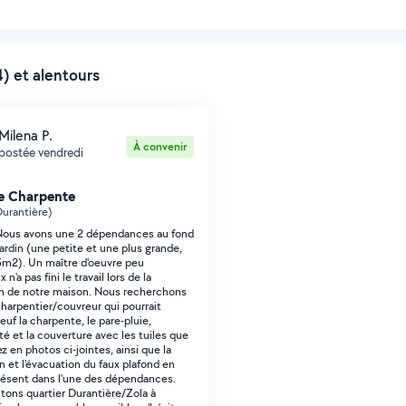
) et alentours
Milena P.
À convenir
postée vendredi
e Charpente
urantière)
Nous avons une 2 dépendances au fond
jardin (une petite et une plus grande,
5m2). Un maître d'oeuvre peu
 n'a pas fini le travail lors de la
n de notre maison. Nous recherchons
harpentier/couvreur qui pourrait
neuf la charpente, le pare-pluie,
té et la couverture avec les tuiles que
z en photos ci-jointes, ainsi que la
n et l'évacuation du faux plafond en
résent dans l'une des dépendances.
tons quartier Durantière/Zola à