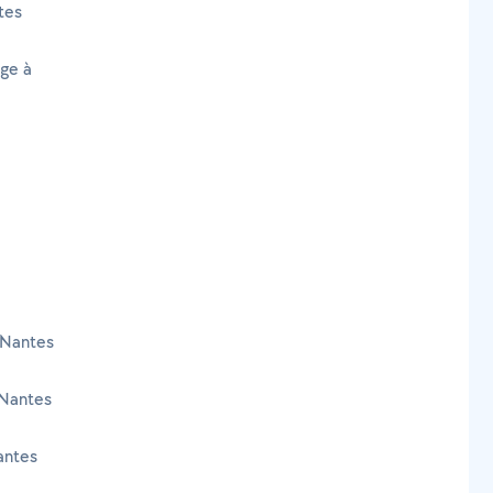
tes
age à
 Nantes
 Nantes
antes