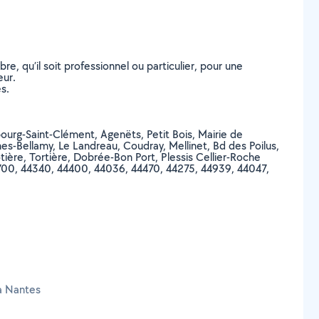
, qu’il soit professionnel ou particulier, pour une
eur.
s.
ebourg-Saint-Clément, Agenëts, Petit Bois, Mairie de
es-Bellamy, Le Landreau, Coudray, Mellinet, Bd des Poilus,
tière, Tortière, Dobrée-Bon Port, Plessis Cellier-Roche
4700, 44340, 44400, 44036, 44470, 44275, 44939, 44047,
 à Nantes