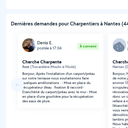
Dernières demandes pour Charpentiers à Nantes (44
Denis E.
À convenir
postée à 17:04
Cherche Charpente
Cherch
Rezé (Trocardière-Moulin à l'Huile)
Nantes (D
Bonjour, Après l'installation d'un carport/préau
Bonjour, 
sur notre terrasse nous souhaiterions faire
de notre 
quelques améliorations : - Mise en place du
environ 1
récupérateur d'eau : fixation & raccord -
scrupuleux
Etanchéité du carport/préau avec le mur - Mise
rénovatio
en place d'une gouttière pour la récupération
donc un c
des eaux de pluie.
refaire à 
l'étanchéi
vous verre
démolitio
lambris p
Nous habi