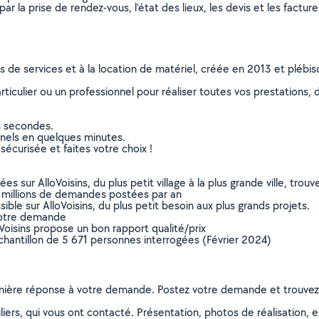
r la prise de rendez-vous, l’état des lieux, les devis et les facture
ns de services et à la location de matériel, créée en 2013 et plébi
culier ou un professionnel pour réaliser toutes vos prestations, d
s secondes.
nnels en quelques minutes.
sécurisée et faites votre choix !
sur AlloVoisins, du plus petit village à la plus grande ville, tro
 millions de demandes postées par an
ible sur AlloVoisins, du plus petit besoin aux plus grands projets.
votre demande
oVoisins propose un bon rapport qualité/prix
chantillon de 5 671 personnes interrogées (Février 2024)
remière réponse à votre demande. Postez votre demande et trouve
ers, qui vous ont contacté. Présentation, photos de réalisation, exp