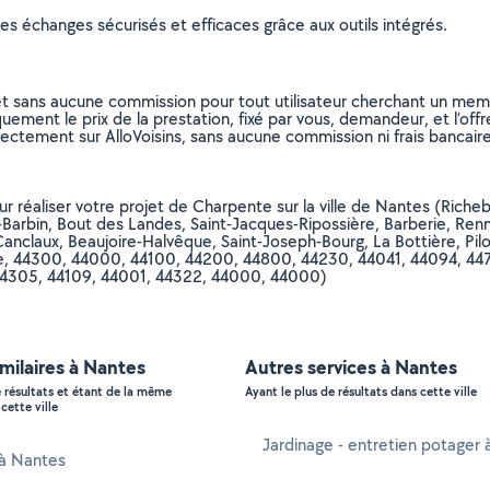
s échanges sécurisés et efficaces grâce aux outils intégrés.
et sans aucune commission pour tout utilisateur cherchant un membre
uement le prix de la prestation, fixé par vous, demandeur, et l’offr
rectement sur AlloVoisins, sans aucune commission ni frais bancaire
our réaliser votre projet de Charpente sur la ville de Nantes (Rich
Barbin, Bout des Landes, Saint-Jacques-Ripossière, Barberie, Renn
anclaux, Beaujoire-Halvêque, Saint-Joseph-Bourg, La Bottière, Pilo
ique, 44300, 44000, 44100, 44200, 44800, 44230, 44041, 44094, 4
44305, 44109, 44001, 44322, 44000, 44000)
imilaires à Nantes
Autres services à Nantes
e résultats et étant de la même
Ayant le plus de résultats dans cette ville
cette ville
Jardinage - entretien potager
 à Nantes