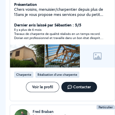
Présentation
Chers voisins, menuisier/charpentier depuis plus de
15ans je vous propose mes services pour du petit
bricolage ou projet plus conséquent (terrasse, garage,
bardage, fabrication et pose de charpente, ossature
Dernier avis laissé par Sébastien : 5/5
bois, pergolas....) À bientôt pour réaliser votre projet
Il y a plus de 6 mois
Travaux de charpente de qualité réalisés en un temps record.
Dorian est professionnel et travaille dans un bon état d'esprit.
Je recommande !
Charpente
Réalisation d'une charpente
Voir le profil
Contacter
Particulier
Fred Braban