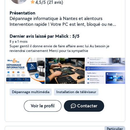
4,5/5
(21 avis)
Présentation
Dépannage informatique à Nantes et alentours
Intervention rapide ! Votre PC est lent, bloqué ou ne
démarre plus ? Je vous propose un diagnostic et une
intervention souvent le même jour pour résoudre vos
Dernier avis laissé par Malick : 5/5
problèmes informatiques. Mes services : PC lent, bugs,
Il y a 1 mois
Super gentil il donne envie de faire affaire avec lui Au besoin je
blocages Suppression de virus et malwares
reviendrai certainement Merci pour ta sympathie
Réinstallation propre de Windows Résolution des écrans
bleus et problèmes de démarrage Mise à jour bloquée
Problèmes de Wi-Fi, imprimante ou périphériques
Intervention à domicile ou à distance Si nécessaire,
prise en charge en atelier avec restitution rapide. Devis
gratuit avant toute intervention Tarifs clairs, sans
surprise ! Envoyez-moi votre problème pour un
Dépannage multimédia
Installation de téléviseur
diagnostic rapide ! En complément : Création de site
web professionnel. visitez mon site "webandfix" pour
plus d'informations
Voir le profil
Contacter
Particulier