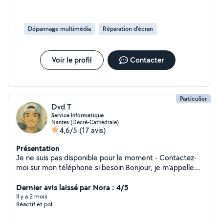
Dépannage multimédia
Réparation d'écran
Voir le profil
Contacter
Particulier
Dvd T
Service Informatique
Nantes (Decré-Cathédrale)
4,6/5
(17 avis)
Présentation
Je ne suis pas disponible pour le moment - Contactez-
moi sur mon téléphone si besoin Bonjour, je m'appelle
David, spécialisé dans le dépannage informatique. Je
m'engage à résoudre rapidement et efficacement tous
Dernier avis laissé par Nora : 4/5
vos problèmes informatiques, que ce soit des pannes
Il y a 2 mois
Réactif et poli.
matérielles, des infections virales ou des soucis de
performances.