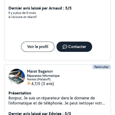
Dernier avis laissé par Arnaud : 5/5
Il y a plus de 6 mois
à l écoute et réactif
Voir le profil
Contacter
Particulier
Marat Baganov
Réparateur Informatique
Nantes (Malakoff)
4,7/5
(3 avis)
Présentation
Bonjour, Je suis un réparateur dans le domaine de
l'informatique et de téléphonie. Je peut nettoyer votre
PC, réinstallez le système Windows, faire les mises à
jours, réparez vos PC et smartphone.
Dernier avis laissé par Edwige : 5/5