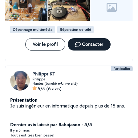
port de recharge arraché, ordinateur HS, macbook pro
ou macbook air qui a pris l'eau, on peut sauver ces
appareils avec une bonne probabilité (65 à 75% des
fois). Je répare également les enceintes bluetooth, des
telecommandes de garage, des consoles, des casques
Dépannage multimédia
Réparation de télé
audios et même les vélos électriques. Je répare
également les cartes de démarrage de Laguna 2 /
Mégane Renault, la carte clef qui a un problème de
Voir le profil
Contacter
"carte non reconnue" au tableau de bord. ATTENTION :
je ne fais pas les TV ni les smartphones/tablettes.
Particulier
Philippr KT
Philippe
Nantes (Jonelière-Université)
5/5
(6 avis)
Présentation
Je suis ingénieur en informatique depuis plus de 15 ans.
Dernier avis laissé par Rahajason : 5/5
Il y a 5 mois
Tout s’est très bien passé!