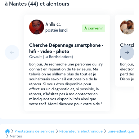
à Nantes (44) et alentours
Anlla C.
L
À convenir
postée lundi
p
Cherche Dépannage smartphone -
Cherche
hifi - video - photo
hifi - vi
Orvault (La Berthelotière)
Nantes (Do
Bonjour, Je recherche une personne qui s'y
Bonjour, y'a
connaît en réparation de téléviseurs. Ma
électroniq
télévision ne s'allume plus du tout et je
perd des im
souhaiterais savoir s'il est possible de la
Dispo jeudi
réparer. Si vous êtes disponible pour
effectuer un diagnostic et, si possible, la
réparer, n'hésitez pas à me contacter en
m'indiquant vos disponibilités ainsi que
votre tarif. Merci d'avance pour votre aide !
Prestations de services
Réparateurs éléctronique
Loire-atlantique
Nantes