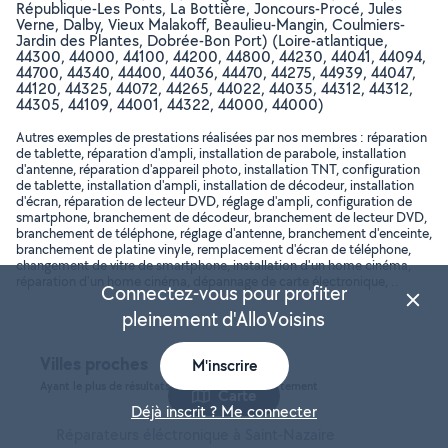
République-Les Ponts, La Bottière, Joncours-Procé, Jules
Verne, Dalby, Vieux Malakoff, Beaulieu-Mangin, Coulmiers-
Jardin des Plantes, Dobrée-Bon Port) (Loire-atlantique,
44300, 44000, 44100, 44200, 44800, 44230, 44041, 44094,
44700, 44340, 44400, 44036, 44470, 44275, 44939, 44047,
44120, 44325, 44072, 44265, 44022, 44035, 44312, 44312,
44305, 44109, 44001, 44322, 44000, 44000)
Autres exemples de prestations réalisées par nos membres : réparation
de tablette, réparation d'ampli, installation de parabole, installation
d'antenne, réparation d'appareil photo, installation TNT, configuration
de tablette, installation d'ampli, installation de décodeur, installation
d'écran, réparation de lecteur DVD, réglage d'ampli, configuration de
smartphone, branchement de décodeur, branchement de lecteur DVD,
branchement de téléphone, réglage d'antenne, branchement d'enceinte,
branchement de platine vinyle, remplacement d'écran de téléphone,
changement de vitre de smartphone, installation d'un home cinéma,
réparation d'un home cinéma, dépannage de carte électronique, ..
Connectez-vous pour profiter
pleinement d'AlloVoisins
Villes proches
M'inscrire
Ayant le plus de résultats, dans le même département
Carte
Déjà inscrit ? Me connecter
Réparateurs éléctronique à Saint-Nazaire