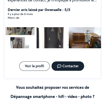
expériences de contact, je m'implique à promouvoir les
règles de l'art, je prône le réemploi et l'utilisation de
matériaux biosourcés. Sur le chemin vers l'éco-
Dernier avis laissé par Gwenaelle : 5/5
construction, je vous propose mes services pour des
Il y a plus de 6 mois
Merci de
travaux de rénovation intérieure, petits travaux
d'électricité et de plomberie, cloisons sèches, peinture,
finitions,...
Voir le profil
Contacter
Vous souhaitez proposer vos services de
Dépannage smartphone - hifi - video - photo ?