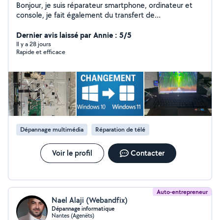
Bonjour, je suis réparateur smartphone, ordinateur et
console, je fait également du transfert de
k7/diapo/super8 sur pc contacter moi pour plus de
Dernier avis laissé par Annie : 5/5
renseignement. Bonne journee à tous cordialement
Il y a 28 jours
Rapide et efficace
Dépannage multimédia
Réparation de télé
Voir le profil
Contacter
Auto-entrepreneur
Nael Alaji (Webandfix)
Dépannage informatique
Nantes (Agenëts)