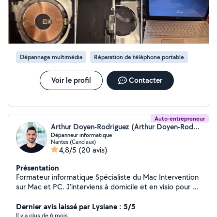
Dépannage multimédia
Réparation de téléphone portable
Voir le profil
Contacter
Auto-entrepreneur
Arthur Doyen-Rodriguez (Arthur Doyen-Rodriguez)
Dépanneur informatique
Nantes (Canclaux)
4,8/5
(20 avis)
Présentation
Formateur informatique Spécialiste du Mac Intervention
sur Mac et PC. J'interviens à domicile et en visio pour du
dépannage - formations - réparations Smartphones -
tablettes - ordinateurs
Dernier avis laissé par Lysiane : 5/5
Il y a plus de 6 mois