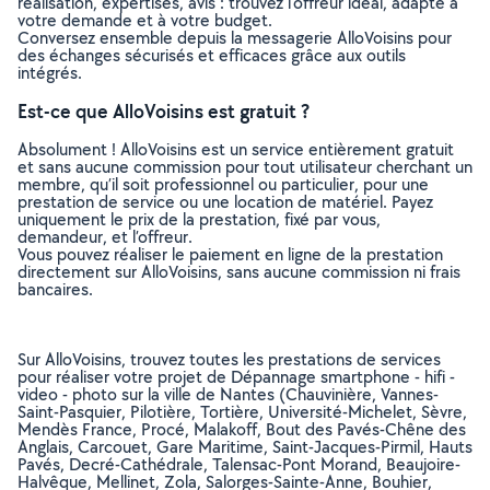
réalisation, expertises, avis : trouvez l'offreur idéal, adapté à
votre demande et à votre budget.
Conversez ensemble depuis la messagerie AlloVoisins pour
des échanges sécurisés et efficaces grâce aux outils
intégrés.
Est-ce que AlloVoisins est gratuit ?
Absolument ! AlloVoisins est un service entièrement gratuit
et sans aucune commission pour tout utilisateur cherchant un
membre, qu’il soit professionnel ou particulier, pour une
prestation de service ou une location de matériel. Payez
uniquement le prix de la prestation, fixé par vous,
demandeur, et l’offreur.
Vous pouvez réaliser le paiement en ligne de la prestation
directement sur AlloVoisins, sans aucune commission ni frais
bancaires.
Sur AlloVoisins, trouvez toutes les prestations de services
pour réaliser votre projet de Dépannage smartphone - hifi -
video - photo sur la ville de Nantes (Chauvinière, Vannes-
Saint-Pasquier, Pilotière, Tortière, Université-Michelet, Sèvre,
Mendès France, Procé, Malakoff, Bout des Pavés-Chêne des
Anglais, Carcouet, Gare Maritime, Saint-Jacques-Pirmil, Hauts
Pavés, Decré-Cathédrale, Talensac-Pont Morand, Beaujoire-
Halvêque, Mellinet, Zola, Salorges-Sainte-Anne, Bouhier,