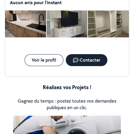
finitions propres. 6 69 20 61 15
Aucun avis pour l'instant
Voir le profil
Contacter
Réalisez vos Projets !
Gagnez du temps : postez toutes vos demandes
publiques en un clic.