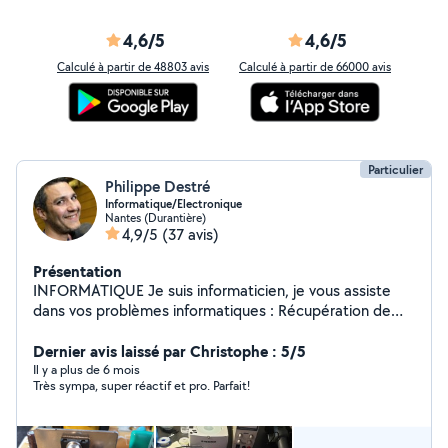
4,6/5
4,6/5
Calculé à partir de 48803 avis
Calculé à partir de 66000 avis
Particulier
Philippe Destré
Informatique/Electronique
Nantes (Durantière)
4,9/5
(37 avis)
Présentation
INFORMATIQUE Je suis informaticien, je vous assiste
dans vos problèmes informatiques : Récupération de
données, reinstallation d'OS, changement de disque dur
vers SSD, etc. Egalement EXPERT WORDPRESS
Dernier avis laissé par Christophe : 5/5
ELECTRONIQUE "C'est la carte mère, on ne peut rien
Il y a plus de 6 mois
Très sympa, super réactif et pro. Parfait!
faire". Si, on peut. Je lutte contre l'obsolescence
programmée en réparant vos ordinateurs et appareils
électroniques au niveau des composants. Prise USB ou