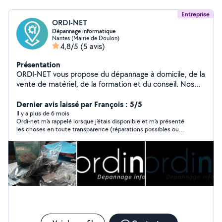
Entreprise
ORDI-NET
Dépannage informatique
Nantes (Mairie de Doulon)
4,8/5
(5 avis)
Présentation
ORDI-NET vous propose du dépannage à domicile, de la
vente de matériel, de la formation et du conseil. Nos
atouts: rapidité et valeur ajoutée.
Dernier avis laissé par François : 5/5
Il y a plus de 6 mois
Ordi-net m'a rappelé lorsque j'étais disponible et m'a présenté
les choses en toute transparence (réparations possibles ou
non, ordre de grandeur du coût de la réparation, questions
permettant de guider mon choix "coût réparation+récup des
données" vs "rachat d'un smartphone+perte de données", etc.)
; bref un comportement professionnel, cordial et qui ne pousse
pas à la consommation. Je ne peux évaluer la prestation en
elle-même car j'ai opté pour la décision "tant pis pour mes
données je vais acheter un nouveau portable car le mien ne
valait même pas le coût de la réparation", par contre j'évalue le
relationnel client : je recommande.