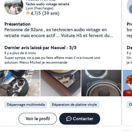
Techni audio vintage retraité
Lyon (Yves Farges)
4,7/5
(39 avis)
Présentation
Pr
Personne de 82ans , ex technicien audio vintage en
bo
retraite mais encore actif ... Voiture HS et fervent du
reparati
vélo , ancien coureur cycliste ,! convivial car 35 ans ds
Ré
des situations commerciales , Si je peux aider pour des
Dernier avis laissé par Naouel : 5/5
El
De
conceptions de système haute fidélité ce serait trop
pose étag
Il y a plus de 6 mois
Il 
Super sympa, on a pas pu faire affaire mais il m’a trouvé une
Un 
bien.... et la convivialité sera au rendez-vous ! Je suis
solution. Merci Michel je recommande
je
capable de réparations des HAUT PARLEURS , tweeters
en particulier dont je refais , si nécessaire la bobine !
Dépannage multimédia
Réparation de platine vinyle
D
Voir le profil
Contacter