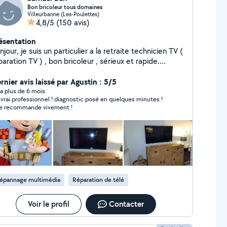
Bon bricoleur tous domaines
Villeurbanne (Les-Poulettes)
4,8/5
(150 avis)
ésentation
njour, je suis un particulier a la retraite technicien TV (
on TV ) , bon bricoleur , sérieux et rapide.
paration Electronique TV et autre appareil ,
ectroménager , et tous travaux d intérieur et extérieur
rnier avis laissé par Agustin : 5/5
ère , montage meuble , électricité , réglage
y a plus de 6 mois
vrai professionnel ! diagnostic posé en quelques minutes !
appareil travaux sur mesure . Devis gratuit ( TV par tel )
 le recommande vivement !
épannage multimédia
Réparation de télé
Voir le profil
Contacter