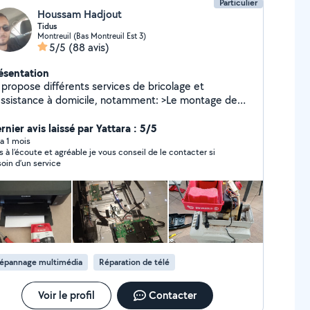
Particulier
Houssam Hadjout
Tidus
Montreuil (Bas Montreuil Est 3)
5/5
(88 avis)
ésentation
 propose différents services de bricolage et
assistance à domicile, notamment: >Le montage de
ubles (IKEA, Conforama, Leroy Merlin, etc.), >La
paration d'objets ou de petits équipements >Les
rnier avis laissé par Yattara : 5/5
tites installations et ajustements à la maison,
y a 1 mois
s à l’écoute et agréable je vous conseil de le contacter si
ixations murales, cadres, tringles, supports TV, fixation
oin d’un service
étagères, remplacement de poignées, Ainsi que divers
aux de bricolage >Petits réglages,
montage/remontage, aide à l'aménagement,
, etc. ***Je travaille avec sérieux, soin et
ficacité, en veillant toujours à laisser un travail propre
 bien réalisé. Mon objectif est de trouver des
lutions pratiques et durables selon vos besoins.
épannage multimédia
Réparation de télé
Voir le profil
Contacter