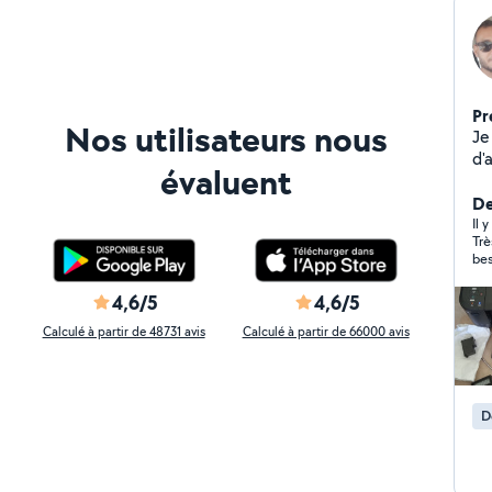
Pr
Nos utilisateurs nous
Je
d'
évaluent
me
ré
De
pe
Il 
Trè
>F
bes
d'
trav
4,6/5
4,6/5
dé
Calculé à partir de 48731 avis
Calculé à partir de 66000 avis
>Peinture
ef
et
so
D