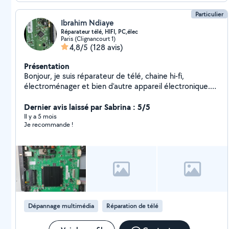
Particulier
Ibrahim Ndiaye
Réparateur télé, HIFI, PC,élec
Paris (Clignancourt 1)
4,8/5
(128 avis)
Présentation
Bonjour, je suis réparateur de télé, chaine hi-fi,
électroménager et bien d'autre appareil électronique.
Contactez moi et on fera si besoin un diagnostic à
distance avant que je passe vous dépanner. Merci et à
Dernier avis laissé par Sabrina : 5/5
bientôt.
Il y a 5 mois
Je recommande !
Dépannage multimédia
Réparation de télé