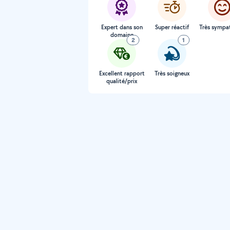
Expert dans son
Super réactif
Très sympa
domaine
2
1
Excellent rapport
Très soigneux
qualité/prix