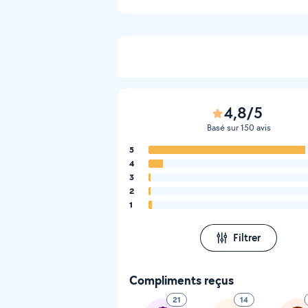
4,8/5
Basé sur 150 avis
5
4
3
2
1
Filtrer
Compliments reçus
21
14