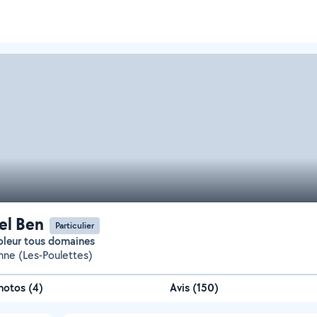
el Ben
Particulier
coleur tous domaines
anne (Les-Poulettes)
hotos
(
4
)
Avis (150)