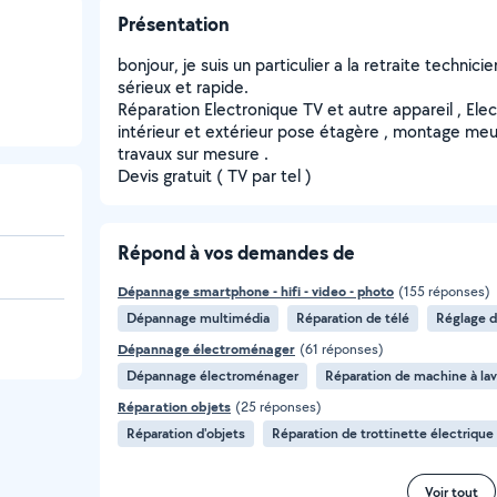
Présentation
bonjour, je suis un particulier a la retraite technici
sérieux et rapide.
Réparation Electronique TV et autre appareil , Ele
intérieur et extérieur pose étagère , montage meubl
travaux sur mesure .
Devis gratuit ( TV par tel )
Répond à vos demandes de
Dépannage smartphone - hifi - video - photo
(155 réponses)
Dépannage multimédia
Réparation de télé
Réglage d
Dépannage électroménager
(61 réponses)
Dépannage électroménager
Réparation de machine à lav
Réparation objets
(25 réponses)
Réparation d'objets
Réparation de trottinette électrique
Voir tout