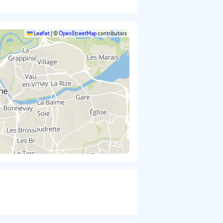
Leaflet
|
©
OpenStreetMap
contributors