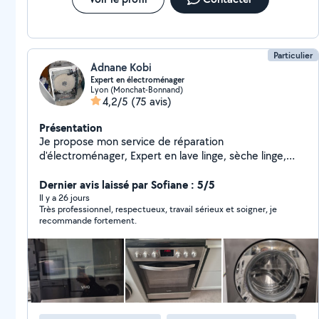
Particulier
Adnane Kobi
Expert en électroménager
Lyon (Monchat-Bonnand)
4,2/5
(75 avis)
Présentation
Je propose mon service de réparation
d'électroménager, Expert en lave linge, sèche linge,
lave vaisselle, cuisinières et fours, Clim et réfrigérateur,
Petit travaux d'électricité, Mécanique, plus de 20 Ans
Dernier avis laissé par Sofiane : 5/5
d'expérience.
Il y a 26 jours
Très professionnel, respectueux, travail sérieux et soigner, je
recommande fortement.