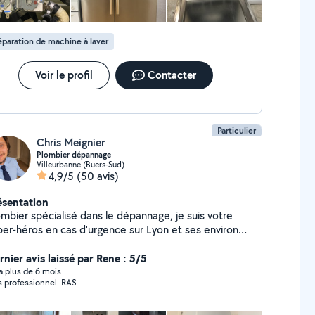
paration de machine à laver
Voir le profil
Contacter
Particulier
Chris Meignier
Plombier dépannage
Villeurbanne (Buers-Sud)
4,9/5
(50 avis)
ésentation
ombier spécialisé dans le dépannage, je suis votre
per-héros en cas d'urgence sur Lyon et ses environs
on incluse). Mes super-pouvoirs : Traquer et
arer les fuites plus vite que leur ombre. Déboucher
rnier avis laissé par Rene : 5/5
, lavabos et éviers sans jamais perdre mon sang-
y a plus de 6 mois
s professionnel. RAS
eille robinetterie en œuvre
onctionnelle. Sauver votre chauffe-eau en
resse (ou lui offrir une retraite bien méritée).