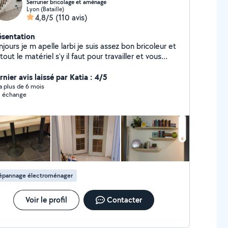
Serrurier bricolage et aménage
Lyon (Bataille)
4,8/5
(110 avis)
ésentation
le larbi je suis assez bon bricoleur et
t le matériel s'y il faut pour travailler et vous
isfaire je peux aussi vous conseiller dans vos travaux
énovation., aménagement d intérieur .montage de
nier avis laissé par Katia : 4/5
le cuisine décoration et aussi réparation et
y a plus de 6 mois
 échange
d ouvrages métalliques. De préférence
des personnes réalistes et non des
rchands de tapis. Devis gratuit
épannage électroménager
Voir le profil
Contacter