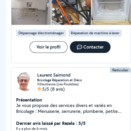
faire plusieurs aller-retour après achat et réception des pièces
de rechanges.
Dépannage électroménager
Réparation de machine à laver
Voir le profil
Contacter
Particulier
Laurent Saimond
Bricolage Réparation et Déco
Villeurbanne (Les-Poulettes)
5/5
(8 avis)
Présentation
Je vous propose des services divers et variés en
Bricolage : Menuiserie, serrurerie, plomberie, petite
Électricité, reprise de peinture. Mais aussi réparation
d'objet et de meubles anciens. Services rapides. Devis
Dernier avis laissé par Rezela : 5/5
pour éviter les mauvaises surprises et que tous le
Il y a plus de 6 mois