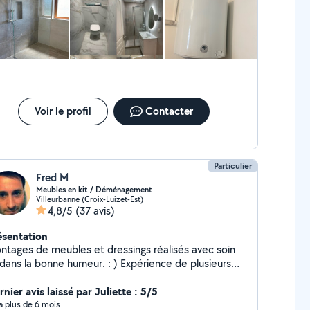
taller vos nouveaux WC avec style et précision. Et
n d'autres missions sur vos demande ! ️ Des solutions
bles, durables et à prix sympa pour tous vos tracas.
ur une réponse plus rapide, merci de me contacter
 07-68-72-79-54 Appelez-moi, et vos problèmes
eront à toute allure dans les tuyaux !
Voir le profil
Contacter
Particulier
Fred M
Meubles en kit / Déménagement
Villeurbanne (Croix-Luizet-Est)
4,8/5
(37 avis)
ésentation
ntages de meubles et dressings réalisés avec soin
 dans la bonne humeur. : ) Expérience de plusieurs
ées sur Allovoisins et outillage adapté. Aide au
ménagement.
nier avis laissé par Juliette : 5/5
y a plus de 6 mois