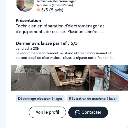
Technicien électroménager
Vénissieux (Ernest-Renan)
5/5
(5 avis)
Présentation
Technicien en réparation d'électroménager et
d'équipements de cuisine. Plusieurs années
d'expérience dans le diagnostic et le dépannage.
Réparation : lave-vaisselle, lave-linge, four, plaques de
Dernier avis laissé par Tef : 5/5
cuisson, friteuse, aspirateur et autres appareils.
vendredi à 20h
Je recommande fortement, Rustand et très professionnel et
Intervention rapide, travail sérieux et soigné. N'hésitez
surtout doué de c’est mains il réussi à réparer notre four en 1
pas à me contacter pour plus d'informations
heure , Je recommande les yeux fermés
Dépannage électroménager
Réparation de machine à laver
Voir le profil
Contacter