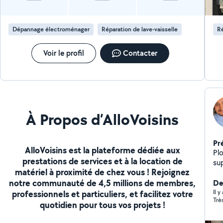
Dépannage électroménager
Réparation de lave-vaisselle
Ré
Voir le profil
Contacter
À Propos d’AlloVoisins
Pr
AlloVoisins est la plateforme dédiée aux
Pl
prestations de services et à la location de
su
matériel à proximité de chez vous ! Rejoignez
(cape n
notre communauté de 4,5 millions de membres,
rép
De
WC
Il 
professionnels et particuliers, et facilitez votre
Trè
froid. Transformer votre vi
quotidien pour tous vos projets !
d'art f
dét