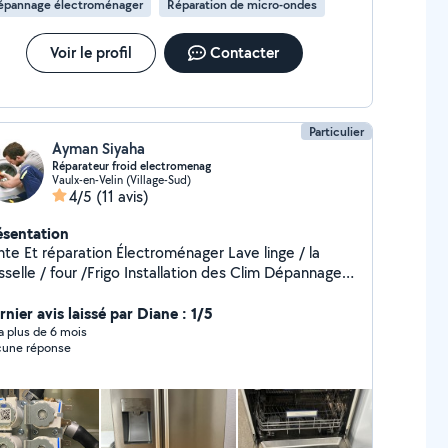
épannage électroménager
Réparation de micro-ondes
rcher un réparateur compétent pour corriger les erreurs
il a commises. J'attends à présent son retour afin qu'il puisse
enir vers moi et me proposer une solution pour me remettre
Voir le profil
Contacter
 façade d’origine. Je suis curieux de voir l’honnêteté de ce
sieur face à ses responsabilités et j'espère qu'il assumera
 conséquences de ses actes. Je déconseille fortement.
Particulier
Ayman Siyaha
Réparateur froid electromenag
Vaulx-en-Velin (Village-Sud)
4/5
(11 avis)
ésentation
e Et réparation Électroménager Lave linge / la
le / four /Frigo Installation des Clim Dépannage
 Frigo professionnel
nier avis laissé par Diane : 1/5
y a plus de 6 mois
une réponse