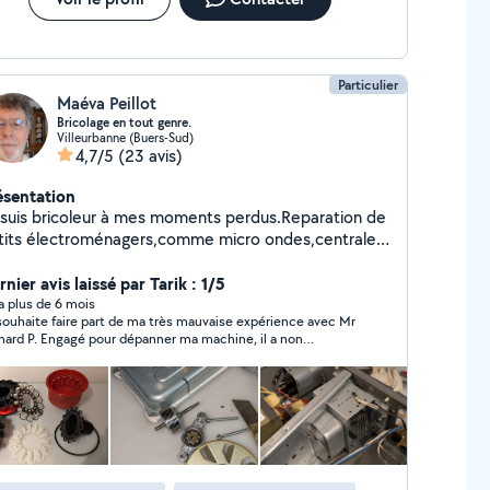
Particulier
Maéva Peillot
Bricolage en tout genre.
Villeurbanne (Buers-Sud)
4,7/5
(23 avis)
ésentation
 suis bricoleur à mes moments perdus.Reparation de
tits électroménagers,comme micro ondes,centrales
peur, cafetière et machines à café, aspirateur avec
sans fils ..etc
nier avis laissé par Tarik : 1/5
y a plus de 6 mois
souhaite faire part de ma très mauvaise expérience avec Mr
nard P. Engagé pour dépanner ma machine, il a non
lement échoué à résoudre le problème, mais il a également
ommagé la façade de la commande de la machine. Pour
uter à cela, il a osé remplacer la pièce cassée par une façade
ccasion, complètement rayée et qui ne correspond pas du
t au modèle original. Sa prestation a été un véritable
astre. Au lieu de rendre ma machine opérationnelle, il a
sé plus de dommages, me laissant dans une situation
ore plus compliquée. Désormais, je suis contraint de