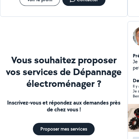
Pr
Vous souhaitez proposer
Je
pe
vos services de Dépannage
va
électroménager ?
et 
Der
Il 
Je 
Ber
seu
Inscrivez-vous et répondez aux demandes près
end
de chez vous !
ajo
d’o
tou
dés
Proposer mes services
cau
enc