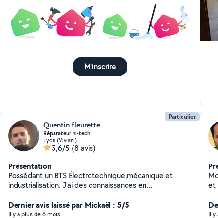
Ins
bie
fia
Po
au
fil
M'inscrire
Particulier
Quentin fleurette
Réparateur hi-tech
Lyon (Viviani)
3,6/5
(8 avis)
Présentation
Pr
Possédant un BTS Électrotechnique,mécanique et
Mo
industrialisation. J'ai des connaissances en
et
informatique,portable et travaux. Je suis disponible
ann
pour tout type de réparation allant du téléphone
Dernier avis laissé par Mickaël : 5/5
dé
Der
portable au gros électroménager. Je suis aussi capable
Il y a plus de 6 mois
Il 