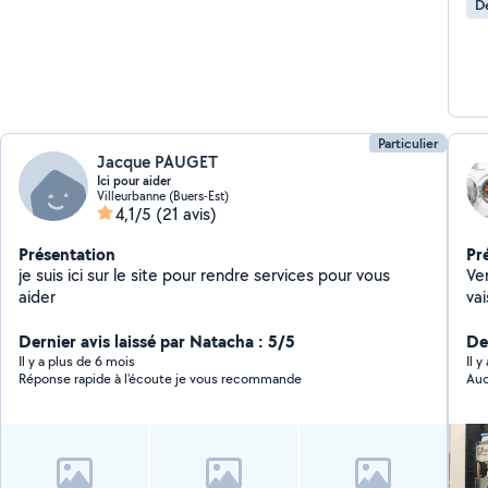
D
che
qu'
rev
une
mon
les
Particulier
Jacque PAUGET
Ici pour aider
Villeurbanne (Buers-Est)
4,1/5
(21 avis)
Présentation
Pr
je suis ici sur le site pour rendre services pour vous
Vent
aider
vaissel
du
Dernier avis laissé par Natacha : 5/5
Der
Il y a plus de 6 mois
Il 
Réponse rapide à l'écoute je vous recommande
Auc