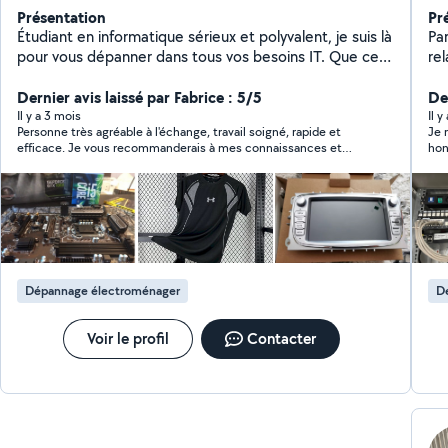
Présentation
Pr
Étudiant en informatique sérieux et polyvalent, je suis là
Par
pour vous dépanner dans tous vos besoins IT. Que ce
rel
soit une réparation PC, une configuration réseau ou
ce
des conseils techniques, je m'en occupe avec
Dernier avis laissé par Fabrice : 5/5
Cha
De
efficacité. Pour les petits travaux BTP, bricolage ou
él
Il y a 3 mois
Il y
Personne très agréable à l'échange, travail soigné, rapide et
Je 
manutention, je suis véhiculé et mobile pour intervenir
d'
efficace. Je vous recommanderais à mes connaissances et
hon
rapidement chez vous. Contactez-moi sans hésiter !
bien sur je garde vos coordonnées sous la main. Ma fille est
cli
super contente et tient encore à vous remercier de votre
cla
professionnalisme et votre gentillesse
infor
sér
tar
qui
seule
vot
Dépannage électroménager
D
hés
Voir le profil
Contacter