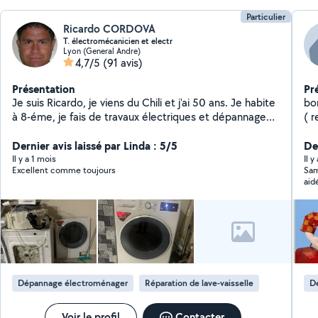
Particulier
Ricardo CORDOVA
T. électromécanicien et electr
Lyon (General Andre)
4,7/5
(91 avis)
Présentation
Pr
Je suis Ricardo, je viens du Chili et j'ai 50 ans. Je habite
bon
à 8-éme, je fais de travaux électriques et dépannage
( reparat
électroménager machine à laver, sèche linge et lave-
Ré
vaisselle Ma profession est technicien en électricité
Dernier avis laissé par Linda : 5/5
Ele
Der
industrielle (installations électriques, etc)
extérieur pose ét
Il y a 1 mois
Il y
Excellent comme toujours
Sam
régl
aid
par
Jos
Dépannage électroménager
Réparation de lave-vaisselle
D
Voir le profil
Contacter