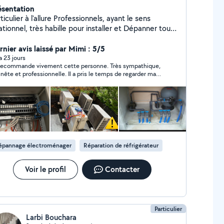
ésentation
ticulier à l'allure Professionnels, ayant le sens
ationnel, très habille pour installer et Dépanner tous
 qui est électrique, Climatisation et Pompe à
leur: Electroménager, Portail, Volet, Store, Tableau
rnier avis laissé par Mimi : 5/5
ectrique, interphone Bac Pro, CAP, avec 20 ans
 a 23 jours
recommande vivement cette personne. Très sympathique,
expérience.
nête et professionnelle. Il a pris le temps de regarder ma
matisation, de la nettoyer et surtout de m’expliquer
irement le vrai problème, alors que j’avais eu des
mations différentes auparavant. Son travail est propre,
ieux et il donne de vrais conseils pour aider. En plus, ses
ifs sont très raisonnables. C’est une personne de confiance
 cherche vraiment à dépanner et à trouver une solution, pas
ment à faire payer une intervention. Merci beaucoup pour
re aide et votre gentillesse. Je referai appel à vous sans
épannage électroménager
Réparation de réfrigérateur
iter.
Voir le profil
Contacter
Particulier
Larbi Bouchara