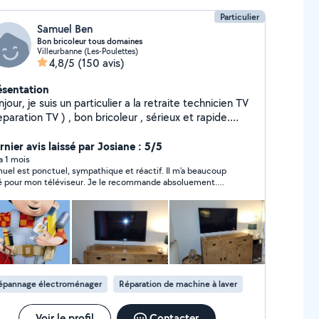
Particulier
Samuel Ben
Bon bricoleur tous domaines
Villeurbanne (Les-Poulettes)
4,8/5
(150 avis)
ésentation
jour, je suis un particulier a la retraite technicien TV
ion TV ) , bon bricoleur , sérieux et rapide.
paration Electronique TV et autre appareil ,
ctroménager , et tous travaux d intérieur et
nier avis laissé par Josiane : 5/5
agère , montage meuble , électricité ,
 a 1 mois
uel est ponctuel, sympathique et réactif. Il m'a beaucoup
age appareil travaux sur mesure . Devis gratuit ( TV
é pour mon téléviseur. Je le recommande absoluement.
 tel )
iane
épannage électroménager
Réparation de machine à laver
Voir le profil
Contacter