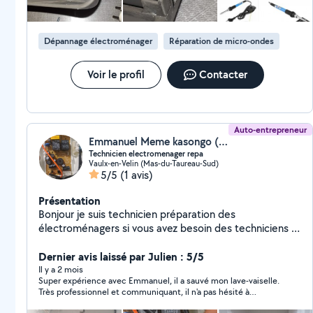
ménagers (micro ondes ,centrale vapeur ,cafetière
,lampes .. etc ) si réparables
Dépannage électroménager
Réparation de micro-ondes
Voir le profil
Contacter
Auto-entrepreneur
Emmanuel Meme kasongo (Repatech Électroménager)
Technicien electromenager repa
Vaulx-en-Velin (Mas-du-Taureau-Sud)
5/5
(1 avis)
Présentation
Bonjour je suis technicien préparation des
électroménagers si vous avez besoin des techniciens je
suis là pour vous aider merci
Dernier avis laissé par Julien : 5/5
Il y a 2 mois
Super expérience avec Emmanuel, il a sauvé mon lave-vaiselle.
Très professionnel et communiquant, il n'a pas hésité à
s'adapter à mon emploi du temps pour venir à la maison et à du