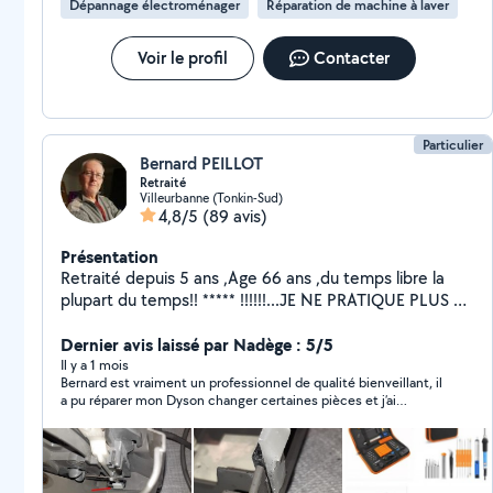
Dépannage électroménager
Réparation de machine à laver
Voir le profil
Contacter
Particulier
Bernard PEILLOT
Retraité
Villeurbanne (Tonkin-Sud)
4,8/5
(89 avis)
Présentation
Retraité depuis 5 ans ,Age 66 ans ,du temps libre la
plupart du temps!! ***** !!!!!!...JE NE PRATIQUE PLUS DE
DEPANNAGE A DOMICILE ,ET DONC DE GROS
ELECTROMENAGERS (REFRIGERATEUR,CUISINIERE,
Dernier avis laissé par Nadège : 5/5
MAL , FOUR ENCASTRABLE ,sauf Micro ondes ) Aime
Il y a 1 mois
Bernard est vraiment un professionnel de qualité bienveillant, il
rendre service dans la mesure du possible et de mes
a pu réparer mon Dyson changer certaines pièces et j’ai
compétences comme réparation de petits appareils
récupéré mon aspirateur comme neuf ! Je recommande milles
ménagers et autres que l'on peut m'apporter à mon
fois ! Un grand merci !
domicile ,facilement transportable.. Reste encore
assez bricoleur réparation de petits matériels