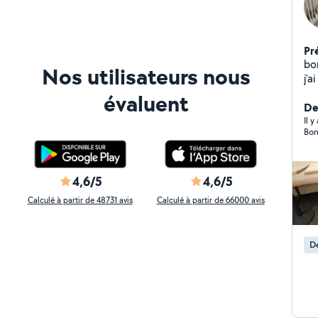
Pr
bonjours je m apel
Nos utilisateurs nous
j'ai tou
sat
évaluent
, r
Der
meub
Il 
Bon
fabrication 
travailler avec 
ma
4,6/5
4,6/5
Calculé à partir de 48731 avis
Calculé à partir de 66000 avis
D