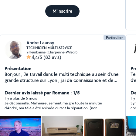
M'inscrire
Particulier
Andre Launay
TECHNICIEN MULTI-SERVICE
Villeurbanne (Charpenne-Wilson)
4,4/5
(83 avis)
Présentation
Pr
Bonjour , Je travail dans le multi technique au sein d'une
Te
grande structure sur Lyon , j'ai de connaissance et de
d'ex
compétences en : * Electricité * plomberie * Montage
passion e
de meuble ( armoire , meuble cuisine , * Chauffage et
Dernier avis laissé par Romane : 1/5
et
De
climatisation * Serrurerie * Peinture * installation réseau
du
Il y a plus de 6 mois
Il 
Je déconseille. Malheureusement malgré toute la minutie
Sym
et configuration PC et application * Réparation
cela es
d’André, ma télé a été abîmée durant la réparation. (non
con
d'appareil Electronique * Pause de plancher sol ( en bois
pra
réparable) Pas de dédommagement envisagé.
ou plastique ) Je suis à votre disposition pour besoin de
de
service selon mes multiple compétences éditées .
est 
di