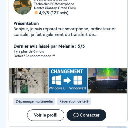
Technicien PC/Smartphone
Nantes (Ranzay-Grand Clos)
4,9/5
(127 avis)
Présentation
Bonjour, je suis réparateur smartphone, ordinateur et
console, je fait également du transfert de
k7/diapo/super8 sur pc contacter moi pour plus de
Dernier avis laissé par Melanie : 5/5
renseignement. Bonne journee à tous cordialement
Il y a plus de 6 mois
Parfait ! Je recommande !!!
Dépannage multimédia
Réparation de télé
Voir le profil
Contacter