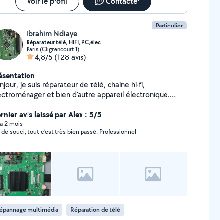
Voir le profil
Contacter
Particulier
Ibrahim Ndiaye
Réparateur télé, HIFI, PC,élec
Paris (Clignancourt 1)
4,8/5
(128 avis)
ésentation
njour, je suis réparateur de télé, chaine hi-fi,
ectroménager et bien d'autre appareil électronique.
ntactez moi et on fera si besoin un diagnostic à
stance avant que je passe vous dépanner. Merci et à
rnier avis laissé par Alex : 5/5
entôt.
y a 2 mois
 de souci, tout c’est très bien passé. Professionnel
épannage multimédia
Réparation de télé