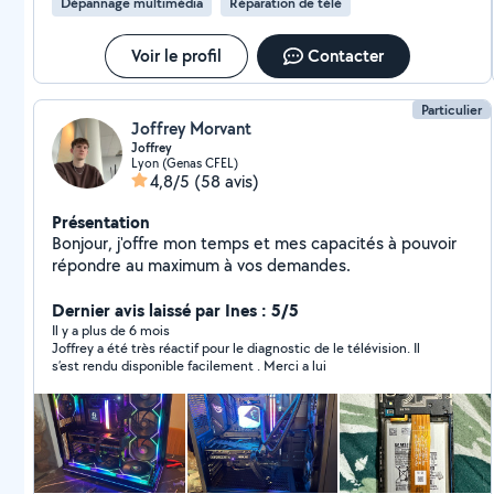
Dépannage multimédia
Réparation de télé
Voir le profil
Contacter
Particulier
Joffrey Morvant
Joffrey
Lyon (Genas CFEL)
4,8/5
(58 avis)
Présentation
Bonjour, j'offre mon temps et mes capacités à pouvoir
répondre au maximum à vos demandes.
Dernier avis laissé par Ines : 5/5
Il y a plus de 6 mois
Joffrey a été très réactif pour le diagnostic de le télévision. Il
s’est rendu disponible facilement . Merci a lui