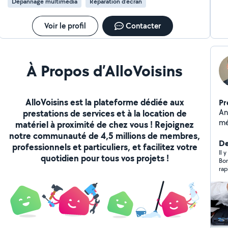
Dépannage multimédia
Réparation d'écran
Voir le profil
Contacter
À Propos d’AlloVoisins
AlloVoisins est la plateforme dédiée aux
Pr
An
prestations de services et à la location de
mé
matériel à proximité de chez vous ! Rejoignez
te
notre communauté de 4,5 millions de membres,
ap
De
professionnels et particuliers, et facilitez votre
té
Il 
quotidien pour tous vos projets !
Bon
no
rap
br
dé
re