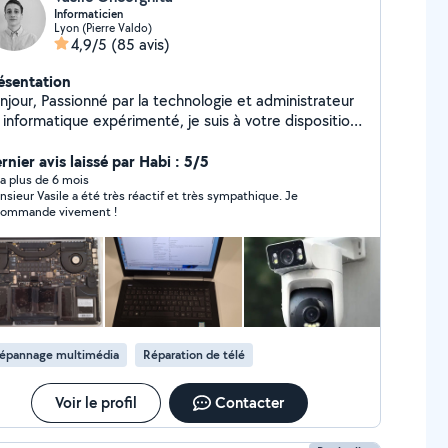
Informaticien
Lyon (Pierre Valdo)
4,9/5
(85 avis)
ésentation
né par la technologie et administrateur
 informatique expérimenté, je suis à votre disposition
ur vous aider à résoudre vos problèmes techniques.
ci une liste de services que je propose : -Installation
rnier avis laissé par Habi : 5/5
 dépannage Windows, MacOS, Linux -Installation et
y a plus de 6 mois
sieur Vasile a été très réactif et très sympathique. Je
nfiguration du pack Microsoft Office -Réparation
commande vivement !
iguration d'imprimantes -Installation de
giciels et antivirus -Installation de Livebox, routeurs, et
nes wifi -Installation vidéo surveillance -Gestion
ockage de données -Création web sites -
nfiguration de téléphones -Installation de dispositifs
ectroniques divers -Dépannage en tout genre Je peux
tervenir sur place ou effectuer un dépannage à
épannage multimédia
Réparation de télé
stance selon vos besoins.
Voir le profil
Contacter