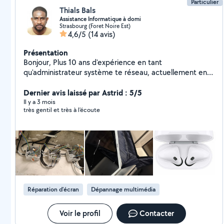
Particulier
Thials Bals
Assistance Informatique à domi
Strasbourg (Foret Noire Est)
4,6/5
(14 avis)
Présentation
Bonjour, Plus 10 ans d'expérience en tant
qu'administrateur système te réseau, actuellement en
poste, je vous propose mes services informatique à
domicile. comme installation et configuration et des
Dernier avis laissé par Astrid : 5/5
solutions de vos matériels informatique : PCs,
Il y a 3 mois
très gentil et très à l'écoute
Smartphones, Imprimantes, plus vos logiciels.
Réparation d'écran
Dépannage multimédia
Voir le profil
Contacter