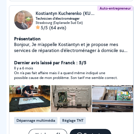
Auto-entrepreneur
Kostiantyn Kucherenko (KUCHERENKO KOSTIANTYN EI)
Technicien d'électroménager
Strasbourg (Esplanade Sud Est)
5/5
(64 avis)
Présentation
Bonjour, Je m'appelle Kostiantyn et je propose mes
services de réparation d'électroménager à domicile sur
Strasbourg et les alentours. J'ai plusieurs années
d'expérience dans le dépannage et l'entretien des
Dernier avis laissé par Franck : 5/5
machines à laver, lave-vaisselle, plaques de cuisson,
Il y a 6 mois
On n'a pas fait affaire mais il a quand même indiqué une
fours et autres appareils du quotidien. Fiable, ponctuel
possible cause de mon problème. Son tarif me semble correct.
et attentif, je m'efforce toujours de trouver une solution
rapide et adaptée, avec des explications claires sur la
panne et la réparation. N'hésitez pas à me contacter
pour un dépannage ou un conseil, je serai ravi de vous
aider.
Dépannage multimédia
Réglage TNT