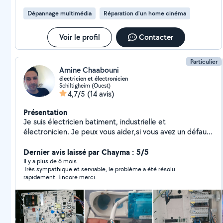
Dépannage multimédia
Réparation d'un home cinéma
Voir le profil
Contacter
Particulier
Amine Chaabouni
électricien et électronicien
Schiltigheim (Ouest)
4,7/5
(14 avis)
Présentation
Je suis électricien batiment, industrielle et
électronicien. Je peux vous aider,si vous avez un défaut
électrique ou électronique, ou vous voulez
rénover,modifier votre installation électrique, avez vous
Dernier avis laissé par Chayma : 5/5
smart phone ,Pc en panne. N'hésitez pas de me
Il y a plus de 6 mois
Très sympathique et serviable, le problème a été résolu
contacter.je suis à votre disposition.
rapidement. Encore merci.