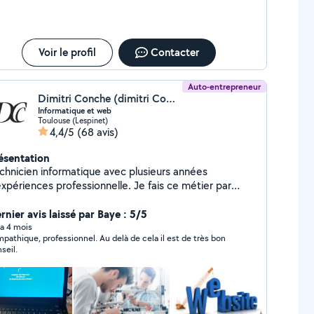
Voir le profil
Contacter
Auto-entrepreneur
Dimitri Conche (dimitri Conche)
Informatique et web
Toulouse (Lespinet)
4,4/5
(68 avis)
ésentation
chnicien informatique avec plusieurs années
périences professionnelle. Je fais ce métier par
t envie Je suis là pour vous aider à l'utilisation
 la maintenance de votre matériel afin de le faire
rnier avis laissé par Baye : 5/5
rer le plus possible en fonction de vos besoins . et si
y a 4 mois
pathique, professionnel. Au delà de cela il est de très bon
t possible. Je peux vous former à la bonne
seil.
tique à avoir pour éviter certains problèmes Je créer
s sites web en fonction de vos besoins et de ce qui
possible de faire sur devis. Je me tiens à votre
sposition