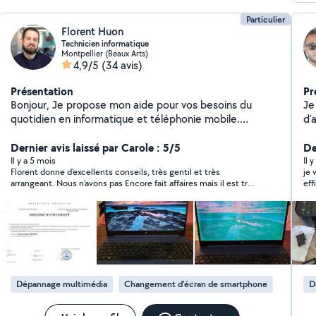
Particulier
Florent Huon
Technicien informatique
Montpellier (Beaux Arts)
4,9/5
(34 avis)
Présentation
Pr
Bonjour, Je propose mon aide pour vos besoins du
Je
quotidien en informatique et téléphonie mobile.
d'
Ordinateurs (PC & Mac) - Réinstallation, nettoyage,
me
mise à jour, dépannage matériel - Installation de
Dernier avis laissé par Carole : 5/5
ré
De
logiciels, imprimantes, webcam... - Sauvegarde ou
pe
Il y a 5 mois
Il 
Florent donne d'excellents conseils, très gentil et très
je vous
transfert de fichiers Smartphones - Problèmes courants
>F
arrangeant. Nous n'avons pas Encore fait affaires mais il est très
eff
(batterie, écran cassé, lenteur...) - Aide au
d'
gentil. Je le recommande les yeux fermés.
paramétrage, transfert de données, applications
trav
Connexion & réseau - Dépannage de Wi-Fi ou de box -
dé
Aide à la configuration d'un routeur Assistance
>Peinture
personnalisée - Prise en main de l'ordinateur ou du
ef
téléphone - À domicile ou à distance selon les besoins
et
Patient, pédagogue et à l'écoute ️ 17 ans d'expérience
so
Dépannage multimédia
Changement d'écran de smartphone
D
personnelle dans l'informatique et le dépannage, avec
le plaisir d'aider simplement et efficacement. Je suis