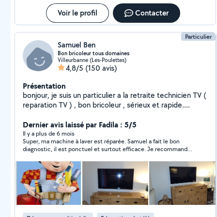
web professionnel. visitez mon site "webandfix" pour
plus d'informations
Voir le profil
Contacter
Particulier
Samuel Ben
Bon bricoleur tous domaines
Villeurbanne (Les-Poulettes)
4,8/5
(150 avis)
Présentation
bonjour, je suis un particulier a la retraite technicien TV (
reparation TV ) , bon bricoleur , sérieux et rapide.
Réparation Electronique TV et autre appareil ,
Electroménager , et tous travaux d intérieur et extérieur
Dernier avis laissé par Fadila : 5/5
pose étagère , montage meuble , électricité , réglage
Il y a plus de 6 mois
Super, ma machine à laver est réparée. Samuel a fait le bon
appareil travaux sur mesure . Devis gratuit ( TV par tel )
diagnostic, il est ponctuel et surtout efficace. Je recommande
vivement Samuel.