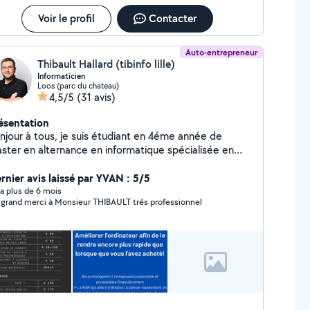
Voir le profil
Contacter
Auto-entrepreneur
Thibault Hallard (tibinfo lille)
Informaticien
Loos (parc du chateau)
4,5/5
(31 avis)
ésentation
njour à tous, je suis étudiant en 4éme année de
ster en alternance en informatique spécialisée en
ort utilisateur et client. Je mets mes compétences
votre service pour de la réparation d'ordinateurs,
rnier avis laissé par YVAN : 5/5
élioration, conseil a l'achat optimisation de réseaux
y a plus de 6 mois
grand merci à Monsieur THIBAULT trés professionnel
micile et installation de poste télétravail.