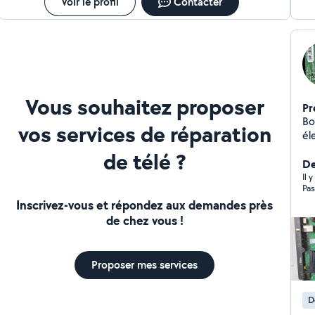
une personne de confiance, discrète et disponible.
Voir le profil
Contacter
N'hésitez pas à me contacter, je serai ravi de vous
donner un coup de main ! À bientôt,
Vous souhaitez proposer
Pr
Bo
vos services de réparation
él
Co
de télé ?
di
De
bi
Il 
Pas
Inscrivez-vous et répondez aux demandes près
de chez vous !
Proposer mes services
D