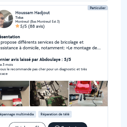
Particulier
Houssam Hadjout
Tidus
Montreuil (Bas Montreuil Est 3)
5/5
(88 avis)
ésentation
 propose différents services de bricolage et
assistance à domicile, notamment: >Le montage de
ubles (IKEA, Conforama, Leroy Merlin, etc.), >La
paration d'objets ou de petits équipements >Les
rnier avis laissé par Abdoulaye : 5/5
tites installations et ajustements à la maison,
y a 3 mois
 le recommande pas cher pour un diagnostic et très
ixations murales, cadres, tringles, supports TV, fixation
icace
étagères, remplacement de poignées, Ainsi que divers
aux de bricolage >Petits réglages,
montage/remontage, aide à l'aménagement,
, etc. ***Je travaille avec sérieux, soin et
ficacité, en veillant toujours à laisser un travail propre
 bien réalisé. Mon objectif est de trouver des
lutions pratiques et durables selon vos besoins.
épannage multimédia
Réparation de télé