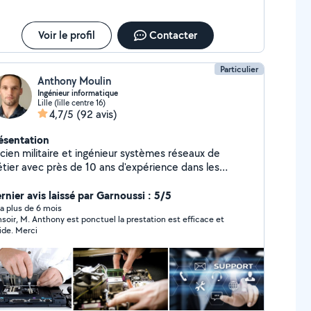
Voir le profil
Contacter
Particulier
Anthony Moulin
Ingénieur informatique
Lille (lille centre 16)
4,7/5
(92 avis)
ésentation
cien militaire et ingénieur systèmes réseaux de
tier avec près de 10 ans d'expérience dans les
chnologies de l'information, je serais ravi de pouvoir
porter mon expertise sur vos sujets informatiques,
rnier avis laissé par Garnoussi : 5/5
léphoniques et audiovisuels, et tout ce qui touche aux
y a plus de 6 mois
soir, M. Anthony est ponctuel la prestation est efficace et
uvelles technologies. Je suis également un peu
ide. Merci
icoleur, j'apporte mon aide dans les services de
ménagement et préparation de logements pour les
ndre accueillants