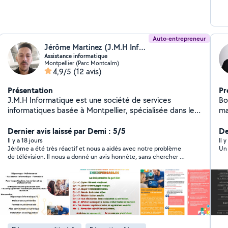
Auto-entrepreneur
Jérôme Martinez (J.M.H Informatique)
Assistance informatique
Montpellier (Parc Montcalm)
4,9/5
(12 avis)
Présentation
Pr
J.M.H Informatique est une société de services
Bo
informatiques basée à Montpellier, spécialisée dans le
ma
dépannage, la maintenance, l'assistance et la formation
supp
pour particuliers et professionnels. Nous proposons des
Dernier avis laissé par Demi : 5/5
à 
De
solutions adaptées à chaque besoin, avec une
am
Il y a 18 jours
Il 
Jérôme a été très réactif et nous a aidés avec notre problème
Un 
communication claire et un accompagnement
do
de télévision. Il nous a donné un avis honnête, sans chercher à
personnalisé. Grâce à notre statut Service à la
nous facturer une réparation inutile. Je ferai sans hésiter appel
Personne, nos clients particuliers bénéficient d'un crédit
à lui pour tout autre problème dans son domaine.
d'impôt de 50 % sur les prestations à domicile. Numéro
de déclaration SAP : SAP994816882