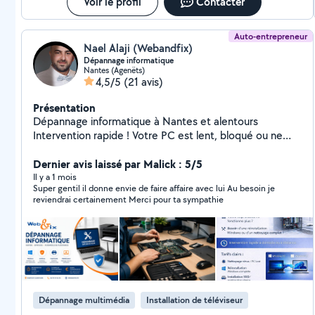
Voir le profil
Contacter
Auto-entrepreneur
Nael Alaji (Webandfix)
Dépannage informatique
Nantes (Agenëts)
4,5/5
(21 avis)
Présentation
Dépannage informatique à Nantes et alentours
Intervention rapide ! Votre PC est lent, bloqué ou ne
démarre plus ? Je vous propose un diagnostic et une
intervention souvent le même jour pour résoudre vos
Dernier avis laissé par Malick : 5/5
problèmes informatiques. Mes services : PC lent, bugs,
Il y a 1 mois
Super gentil il donne envie de faire affaire avec lui Au besoin je
blocages Suppression de virus et malwares
reviendrai certainement Merci pour ta sympathie
Réinstallation propre de Windows Résolution des écrans
bleus et problèmes de démarrage Mise à jour bloquée
Problèmes de Wi-Fi, imprimante ou périphériques
Intervention à domicile ou à distance Si nécessaire,
prise en charge en atelier avec restitution rapide. Devis
gratuit avant toute intervention Tarifs clairs, sans
surprise ! Envoyez-moi votre problème pour un
Dépannage multimédia
Installation de téléviseur
diagnostic rapide ! En complément : Création de site