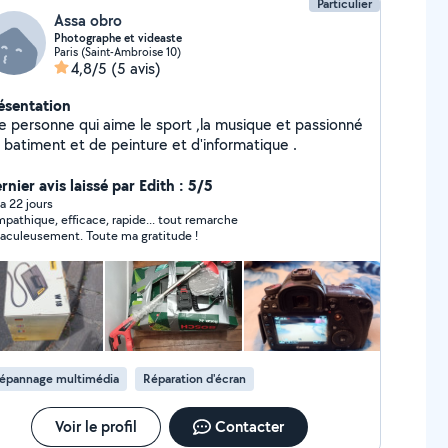
Particulier
Assa obro
Photographe et videaste
Paris (Saint-Ambroise 10)
4,8/5
(5 avis)
ésentation
e personne qui aime le sport ,la musique et passionné
de batiment et de peinture et d'informatique .
rnier avis laissé par Edith : 5/5
y a 22 jours
pathique, efficace, rapide... tout remarche
aculeusement. Toute ma gratitude !
épannage multimédia
Réparation d'écran
Voir le profil
Contacter