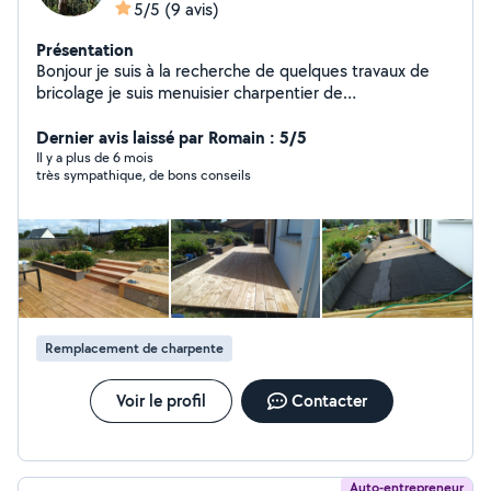
5/5
(9 avis)
Présentation
Bonjour je suis à la recherche de quelques travaux de
bricolage je suis menuisier charpentier de
métier,démoussage, entretien de
jardin,déménagement, terrasse bois ,bardage ect..... Je
Dernier avis laissé par Romain : 5/5
mets également plusieurs outillages en location :
Il y a plus de 6 mois
très sympathique, de bons conseils
perforateur, visseuse, phares,scie circulaire,meuleuse,
disqueuse,scie sauteuse,ponceuse girafe remorque
double essieux ou simple essieu etc.... (A batterie ou
électrique) N'hésitez pas à me contacter pour avoir plus
d'informations.
Remplacement de charpente
Voir le profil
Contacter
Auto-entrepreneur