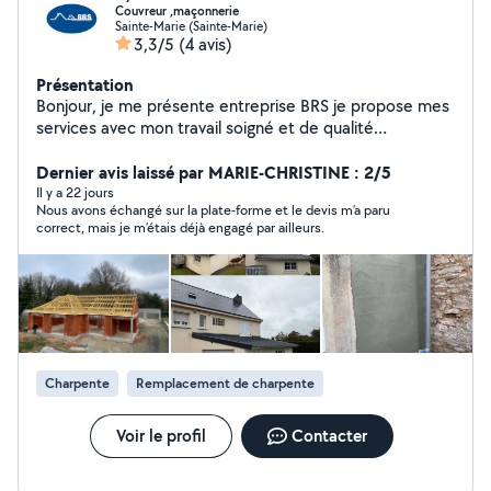
Couvreur ,maçonnerie
Sainte-Marie (Sainte-Marie)
3,3/5
(4 avis)
Présentation
Bonjour, je me présente entreprise BRS je propose mes
services avec mon travail soigné et de qualité
Nettoyage toiture Nettoyage façade Nettoyage,
dallage Nettoyage gouttière Traitement anti mousse
Dernier avis laissé par MARIE-CHRISTINE : 2/5
Traitement hydrofuge Démoussage de toiture
Il y a 22 jours
Nous avons échangé sur la plate-forme et le devis m’a paru
Traitement de Couverture Pose de gouttière Étanchéité
correct, mais je m’étais déjà engagé par ailleurs.
de toiture Zinguerie, Ravalement de façade Application
de résine hydrofuge Résine hydrofuge coloré de Petit
travaux de maçonnerie Pose gouttière en zinc
Réparation et nettoyage de gouttière
Charpente
Remplacement de charpente
Voir le profil
Contacter