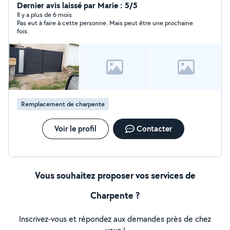
aussi carrelage,placo , aménagement extérieur , travaux
Dernier avis laissé par Marie : 5/5
publics....
Il y a plus de 6 mois
Pas eut à faire à cette personne. Mais peut être une prochaine
fois.
Remplacement de charpente
Voir le profil
Contacter
Vous souhaitez proposer vos services de
Charpente ?
Inscrivez-vous et répondez aux demandes près de chez