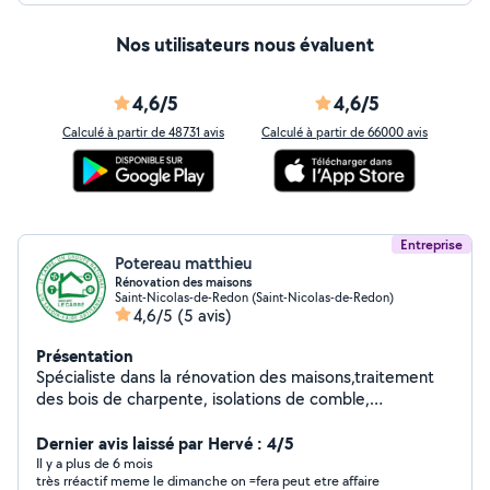
Nos utilisateurs nous évaluent
4,6/5
4,6/5
Calculé à partir de 48731 avis
Calculé à partir de 66000 avis
Entreprise
Potereau matthieu
Rénovation des maisons
Saint-Nicolas-de-Redon (Saint-Nicolas-de-Redon)
4,6/5
(5 avis)
Présentation
Spécialiste dans la rénovation des maisons,traitement
des bois de charpente, isolations de comble,
ventilation, couverture, mérule, panneaux
photovoltaïques.
Dernier avis laissé par Hervé : 4/5
Il y a plus de 6 mois
très rréactif meme le dimanche on =fera peut etre affaire